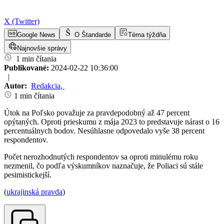
X (Twitter)
Google News
O Štandarde
Téma týždňa
Najnovšie správy
1 min čítania
Publikované:
2024-02-22 10:36:00
|
Autor:
Redakcia
,
1 min čítania
Útok na Poľsko považuje za pravdepodobný až 47 percent
opýtaných. Oproti prieskumu z mája 2023 to predstavuje nárast o 16
percentuálnych bodov. Nesúhlasne odpovedalo vyše 38 percent
respondentov.
Počet nerozhodnutých respondentov sa oproti minulému roku
nezmenil, čo podľa výskumníkov naznačuje, že Poliaci sú stále
pesimistickejší.
(
ukrajinská pravda
)