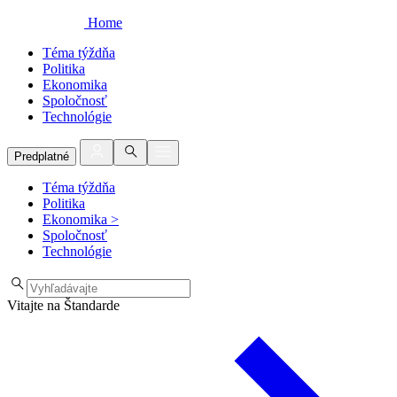
Home
Téma týždňa
Politika
Ekonomika
Spoločnosť
Technológie
Predplatné
Téma týždňa
Politika
Ekonomika
>
Spoločnosť
Technológie
Vitajte na Štandarde