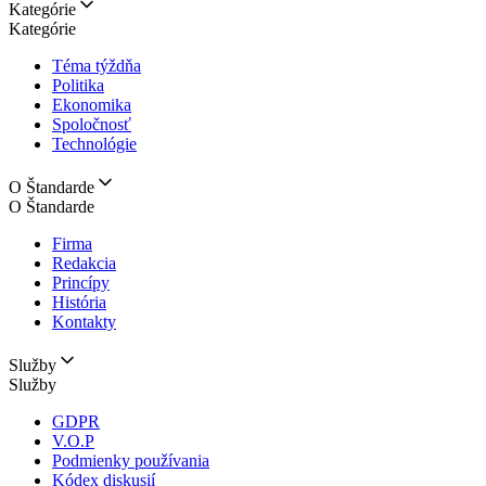
Kategórie
Kategórie
Téma týždňa
Politika
Ekonomika
Spoločnosť
Technológie
O Štandarde
O Štandarde
Firma
Redakcia
Princípy
História
Kontakty
Služby
Služby
GDPR
V.O.P
Podmienky používania
Kódex diskusií