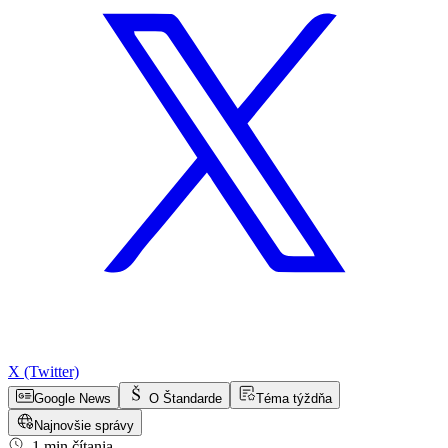
X (Twitter)
Google News
O Štandarde
Téma týždňa
Najnovšie správy
1 min čítania