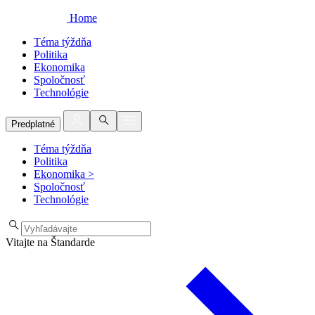
Home
Téma týždňa
Politika
Ekonomika
Spoločnosť
Technológie
Predplatné
Téma týždňa
Politika
Ekonomika
>
Spoločnosť
Technológie
Vitajte na Štandarde