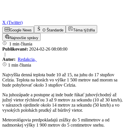
X (Twitter)
Google News
O Štandarde
Téma týždňa
Najnovšie správy
1 min čítania
Publikované:
2024-02-26 08:08:00
|
Autor:
Redakcia
,
1 min čítania
Najvyššia denná teplota bude 10 až 15, na juhu do 17 stupňov
Celzia. Teplota na horách vo výške 1 500 metrov nad morom sa
bude pohybovať okolo 3 stupňov Celzia.
Na juhozápade a postupne aj inde bude fúkať juhovýchodný až
južný vietor rýchlosťou 3 až 9 metrov za sekundu (10 až 30 km/h),
v nárazoch ojedinele okolo 14 metrov za sekundu (50 km/h) a vo
vysokých polohách prudký až búrlivý vietor.
Meteorológovia predpokladajú zrážky do 5 milimetrov a od
nadmorskej výšky 1 900 metrov do 5 centimetrov snehu.