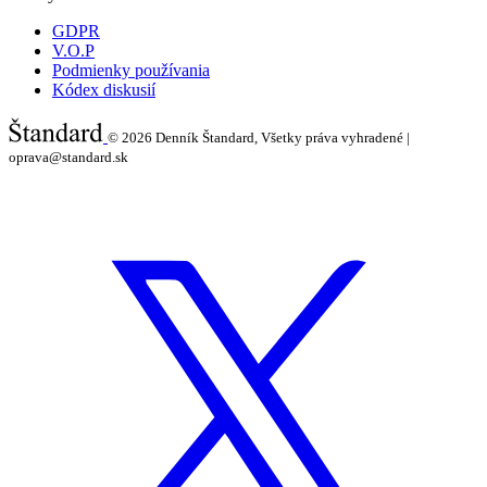
GDPR
V.O.P
Podmienky používania
Kódex diskusií
© 2026
Denník Štandard, Všetky práva vyhradené |
oprava@standard.sk