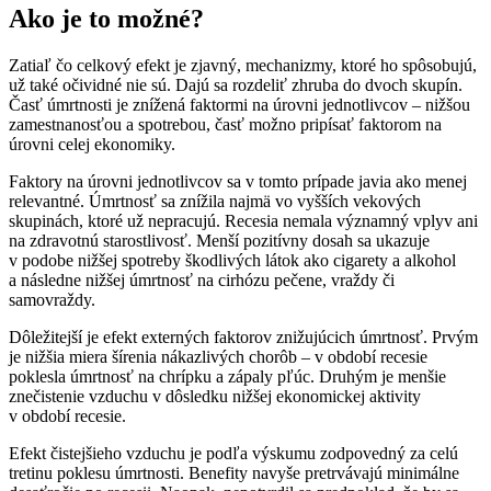
Ako je to možné?
Zatiaľ čo celkový efekt je zjavný, mechanizmy, ktoré ho spôsobujú,
už také očividné nie sú. Dajú sa rozdeliť zhruba do dvoch skupín.
Časť úmrtnosti je znížená faktormi na úrovni jednotlivcov – nižšou
zamestnanosťou a spotrebou, časť možno pripísať faktorom na
úrovni celej ekonomiky.
Faktory na úrovni jednotlivcov sa v tomto prípade javia ako menej
relevantné. Úmrtnosť sa znížila najmä vo vyšších vekových
skupinách, ktoré už nepracujú. Recesia nemala významný vplyv ani
na zdravotnú starostlivosť. Menší pozitívny dosah sa ukazuje
v podobe nižšej spotreby škodlivých látok ako cigarety a alkohol
a následne nižšej úmrtnosť na cirhózu pečene, vraždy či
samovraždy.
Dôležitejší je efekt externých faktorov znižujúcich úmrtnosť. Prvým
je nižšia miera šírenia nákazlivých chorôb – v období recesie
poklesla úmrtnosť na chrípku a zápaly pľúc. Druhým je menšie
znečistenie vzduchu v dôsledku nižšej ekonomickej aktivity
v období recesie.
Efekt čistejšieho vzduchu je podľa výskumu zodpovedný za celú
tretinu poklesu úmrtnosti. Benefity navyše pretrvávajú minimálne