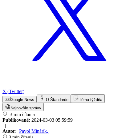
X (Twitter)
Google News
O Štandarde
Téma týždňa
Najnovšie správy
3 min čítania
Publikované:
2024-03-03 05:59:59
|
Autor:
Pavol Minárik
,
3 min čítania