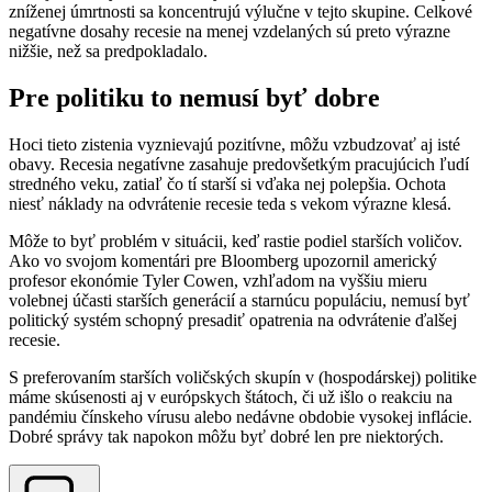
zníženej úmrtnosti sa koncentrujú výlučne v tejto skupine. Celkové
negatívne dosahy recesie na menej vzdelaných sú preto výrazne
nižšie, než sa predpokladalo.
Pre politiku to nemusí byť dobre
Hoci tieto zistenia vyznievajú pozitívne, môžu vzbudzovať aj isté
obavy. Recesia negatívne zasahuje predovšetkým pracujúcich ľudí
stredného veku, zatiaľ čo tí starší si vďaka nej polepšia. Ochota
niesť náklady na odvrátenie recesie teda s vekom výrazne klesá.
Môže to byť problém v situácii, keď rastie podiel starších voličov.
Ako vo svojom komentári pre Bloomberg upozornil americký
profesor ekonómie Tyler Cowen, vzhľadom na vyššiu mieru
volebnej účasti starších generácií a starnúcu populáciu, nemusí byť
politický systém schopný presadiť opatrenia na odvrátenie ďalšej
recesie.
S preferovaním starších voličských skupín v (hospodárskej) politike
máme skúsenosti aj v európskych štátoch, či už išlo o reakciu na
pandémiu čínskeho vírusu alebo nedávne obdobie vysokej inflácie.
Dobré správy tak napokon môžu byť dobré len pre niektorých.