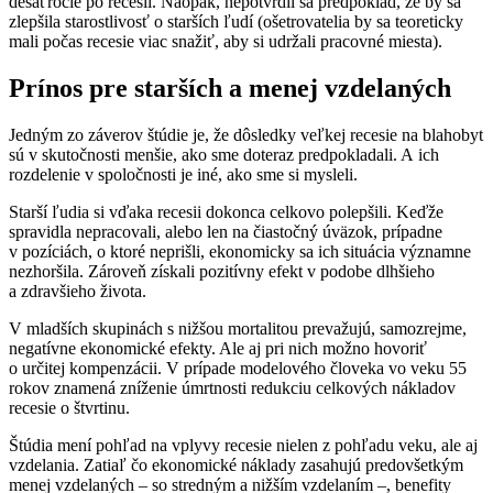
desaťročie po recesii. Naopak, nepotvrdil sa predpoklad, že by sa
zlepšila starostlivosť o starších ľudí (ošetrovatelia by sa teoreticky
mali počas recesie viac snažiť, aby si udržali pracovné miesta).
Prínos pre starších a menej vzdelaných
Jedným zo záverov štúdie je, že dôsledky veľkej recesie na blahobyt
sú v skutočnosti menšie, ako sme doteraz predpokladali. A ich
rozdelenie v spoločnosti je iné, ako sme si mysleli.
Starší ľudia si vďaka recesii dokonca celkovo polepšili. Keďže
spravidla nepracovali, alebo len na čiastočný úväzok, prípadne
v pozíciách, o ktoré neprišli, ekonomicky sa ich situácia významne
nezhoršila. Zároveň získali pozitívny efekt v podobe dlhšieho
a zdravšieho života.
V mladších skupinách s nižšou mortalitou prevažujú, samozrejme,
negatívne ekonomické efekty. Ale aj pri nich možno hovoriť
o určitej kompenzácii. V prípade modelového človeka vo veku 55
rokov znamená zníženie úmrtnosti redukciu celkových nákladov
recesie o štvrtinu.
Štúdia mení pohľad na vplyvy recesie nielen z pohľadu veku, ale aj
vzdelania. Zatiaľ čo ekonomické náklady zasahujú predovšetkým
menej vzdelaných – so stredným a nižším vzdelaním –, benefity