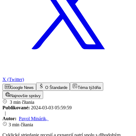
X (Twitter)
Google News
O Štandarde
Téma týždňa
Najnovšie správy
3 min čítania
Publikované:
2024-03-03 05:59:59
|
Autor:
Pavol Minárik
,
3 min čítania
Cyklické striedanie recesií a expanzií patrí spolu s dlhodobým