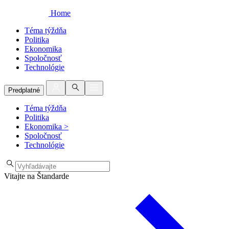
Home
Téma týždňa
Politika
Ekonomika
Spoločnosť
Technológie
Predplatné
Téma týždňa
Politika
Ekonomika
>
Spoločnosť
Technológie
Vitajte na Štandarde