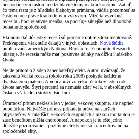
hospodárskym rastom medzi hlavné témy makroekonómie. Zatiaľ
čo téma rastu je z hľadiska blahobytu primárna, väčšia pozornosť sa
často venuje práve krátkodobým výkyvom. Mizéria vyvolaná
recesiou, hoci relatívne menšia, sa pociťuje silnejšie než dlhodobé
bohatnutie spoločnosti.
Ekonomické dôsledky recesií sú pomerne dobre zdokumentované.
Prekvapenia však stále čakajú v iných oblastiach.
Nová štúdia
publikovaná americkým National Bureau for Economic Research
ukazuje, že recesia môže mať pozitívne účinky na dĺžku ľudského
života.
Nejde pritom o žiaden zanedbateľný efekt. Autori uvádzajú, že
takzvaná Veľká recesia (okolo roku 2008) poskytla každému
dvadsiatemu piatemu Američanovi vo veku 55 rokov jeden rok
života navyše. Štyri percentá sa nemusia zdať veľa, v absolútnych
číslach však ide o stovky tisíc ľudí.
Úmrtnosť pritom neklesla len v jednej vekovej skupine, ale naprieč
populáciou. Najväčšie prínosy pripadajú práve na starších
obyvateľov. V mladších vekových skupinách s nízkou mortalitou je
zase benefitom nižšia chorobnosť. A napokon je tu ešte jedno
dôležité pozorovanie – pozitívne efekty nie sú koncentrované na
spoločenské elity.