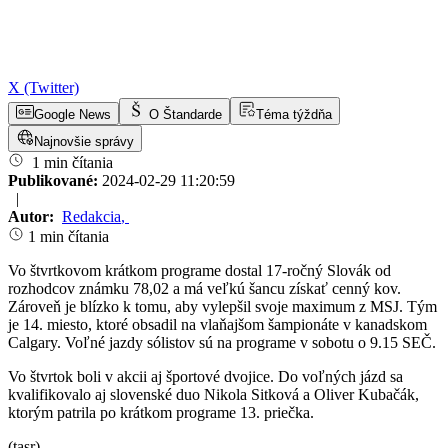
X (Twitter)
Google News
O Štandarde
Téma týždňa
Najnovšie správy
1 min čítania
Publikované:
2024-02-29 11:20:59
|
Autor:
Redakcia
,
1 min čítania
Vo štvrtkovom krátkom programe dostal 17-ročný Slovák od
rozhodcov známku 78,02 a má veľkú šancu získať cenný kov.
Zároveň je blízko k tomu, aby vylepšil svoje maximum z MSJ. Tým
je 14. miesto, ktoré obsadil na vlaňajšom šampionáte v kanadskom
Calgary. Voľné jazdy sólistov sú na programe v sobotu o 9.15 SEČ.
Vo štvrtok boli v akcii aj športové dvojice. Do voľných jázd sa
kvalifikovalo aj slovenské duo Nikola Sitková a Oliver Kubačák,
ktorým patrila po krátkom programe 13. priečka.
(tasr)