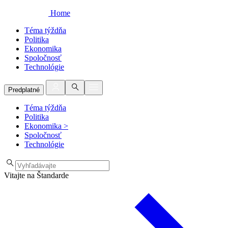
Home
Téma týždňa
Politika
Ekonomika
Spoločnosť
Technológie
Predplatné
Téma týždňa
Politika
Ekonomika
>
Spoločnosť
Technológie
Vitajte na Štandarde