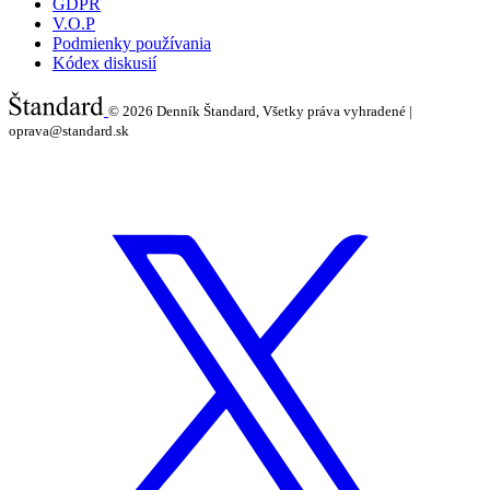
GDPR
V.O.P
Podmienky používania
Kódex diskusií
© 2026
Denník Štandard, Všetky práva vyhradené |
oprava@standard.sk