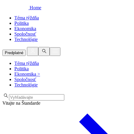
Home
Téma týždňa
Politika
Ekonomika
Spoločnosť
Technológie
Predplatné
Téma týždňa
Politika
Ekonomika
>
Spoločnosť
Technológie
Vitajte na Štandarde