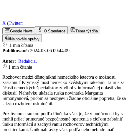
X (Twitter)
Google News
O Štandarde
Téma týždňa
Najnovšie správy
1 min čítania
Publikované:
2024-03-06 09:44:09
|
Autor:
Redakcia
,
1 min čítania
Rozhovor medzi dôstojníkmi nemeckého letectva o možnosti
zasiahnuť Krymský most nemecko-švédskymi raketami Taurus za
účasti nemeckých špecialistov zdvihol v informačnej oblasti vlnu
diskusií. Nahrávku ukázala ruská novinárka Margarita
Simonyanová, pričom sa neobjavili žiadne oficiálne popretia, že sa
takýto rozhovor uskutočnil.
Pozitívnou stránkou podľa Pinčuka však je, že v budúcnosti by sa
mohli prijať primerané bezpečnostné opatrenia s cieľom zabrániť
úniku informácií a zachytávaniu rozhovorov technickými
prostriedkami. Únik nahrávky však podľa neho nebude mať