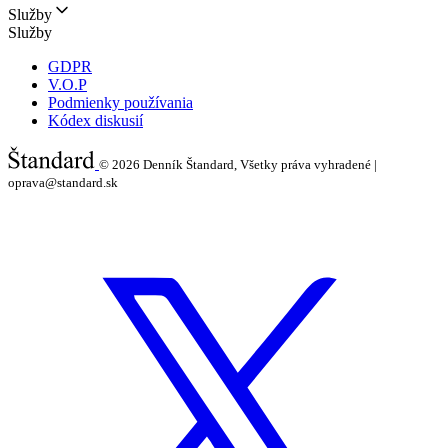
Služby
Služby
GDPR
V.O.P
Podmienky používania
Kódex diskusií
© 2026
Denník Štandard, Všetky práva vyhradené |
oprava@standard.sk