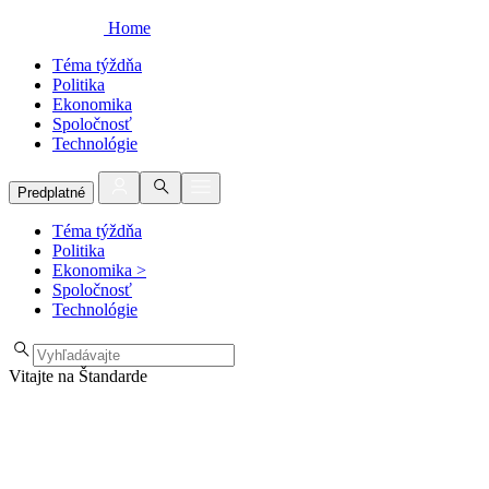
Home
Téma týždňa
Politika
Ekonomika
Spoločnosť
Technológie
Predplatné
Téma týždňa
Politika
Ekonomika
>
Spoločnosť
Technológie
Vitajte na Štandarde