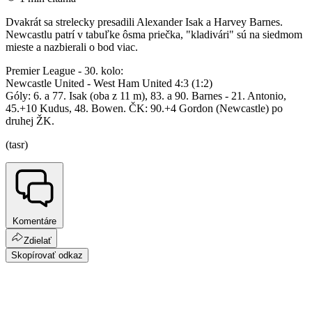
Dvakrát sa strelecky presadili Alexander Isak a Harvey Barnes.
Newcastlu patrí v tabuľke ôsma priečka, "kladivári" sú na siedmom
mieste a nazbierali o bod viac.
Premier League - 30. kolo:
Newcastle United - West Ham United 4:3 (1:2)
Góly: 6. a 77. Isak (oba z 11 m), 83. a 90. Barnes - 21. Antonio,
45.+10 Kudus, 48. Bowen. ČK: 90.+4 Gordon (Newcastle) po
druhej ŽK.
(tasr)
Komentáre
Zdielať
Skopírovať odkaz