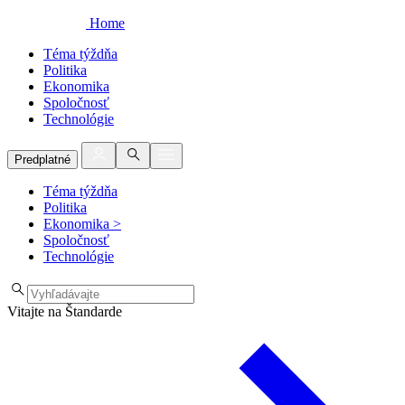
Home
Téma týždňa
Politika
Ekonomika
Spoločnosť
Technológie
Predplatné
Téma týždňa
Politika
Ekonomika
>
Spoločnosť
Technológie
Vitajte na Štandarde