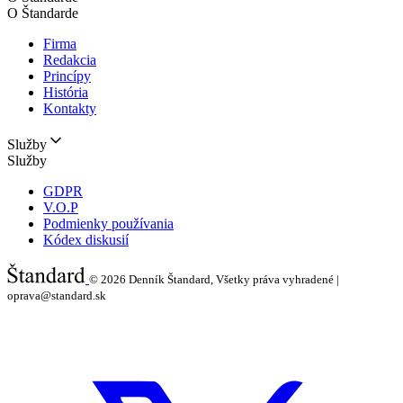
O Štandarde
Firma
Redakcia
Princípy
História
Kontakty
Služby
Služby
GDPR
V.O.P
Podmienky používania
Kódex diskusií
© 2026
Denník Štandard, Všetky práva vyhradené |
oprava@standard.sk