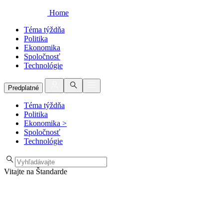
Home
Téma týždňa
Politika
Ekonomika
Spoločnosť
Technológie
Predplatné
Téma týždňa
Politika
Ekonomika
>
Spoločnosť
Technológie
Vitajte na Štandarde