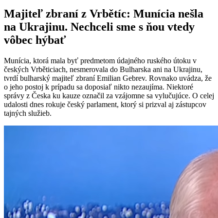
Majiteľ zbraní z Vrbětíc: Munícia nešla
na Ukrajinu. Nechceli sme s ňou vtedy
vôbec hýbať
Munícia, ktorá mala byť predmetom údajného ruského útoku v
českých Vrběticiach, nesmerovala do Bulharska ani na Ukrajinu,
tvrdí bulharský majiteľ zbraní Emilian Gebrev. Rovnako uvádza, že
o jeho postoj k prípadu sa doposiaľ nikto nezaujíma. Niektoré
správy z Česka ku kauze označil za vzájomne sa vylučujúce. O celej
udalosti dnes rokuje český parlament, ktorý si prizval aj zástupcov
tajných služieb.