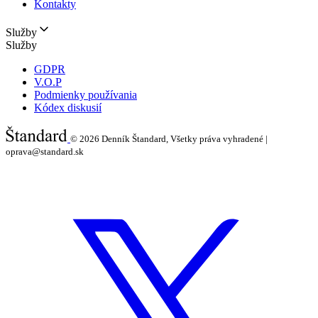
Kontakty
Služby
Služby
GDPR
V.O.P
Podmienky používania
Kódex diskusií
© 2026
Denník Štandard, Všetky práva vyhradené |
oprava@standard.sk