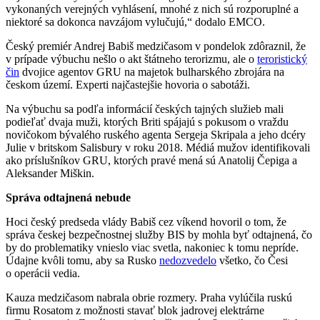
vykonaných verejných vyhlásení, mnohé z nich sú rozporuplné a
niektoré sa dokonca navzájom vylučujú,“ dodalo EMCO.
Český premiér Andrej Babiš medzičasom v pondelok zdôraznil, že
v prípade výbuchu nešlo o akt štátneho terorizmu, ale o
teroristický
čin
dvojice agentov GRU na majetok bulharského zbrojára na
českom území. Experti najčastejšie hovoria o sabotáži.
Na výbuchu sa podľa informácií českých tajných služieb mali
podieľať dvaja muži, ktorých Briti spájajú s pokusom o vraždu
novičokom bývalého ruského agenta Sergeja Skripala a jeho dcéry
Julie v britskom Salisbury v roku 2018. Médiá mužov identifikovali
ako príslušníkov GRU, ktorých pravé mená sú Anatolij Čepiga a
Aleksander Miškin.
Správa odtajnená nebude
Hoci český predseda vlády Babiš cez víkend hovoril o tom, že
správa českej bezpečnostnej služby BIS by mohla byť odtajnená, čo
by do problematiky vnieslo viac svetla, nakoniec k tomu nepríde.
Údajne kvôli tomu, aby sa Rusko
nedozvedelo
všetko, čo Česi
o operácii vedia.
Kauza medzičasom nabrala obrie rozmery. Praha vylúčila ruskú
firmu Rosatom z možnosti stavať blok jadrovej elektrárne