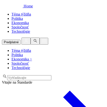
Home
Téma týždňa
Politika
Ekonomika
Spoločnosť
Technológie
Predplatné
Téma týždňa
Politika
Ekonomika
>
Spoločnosť
Technológie
Vitajte na Štandarde