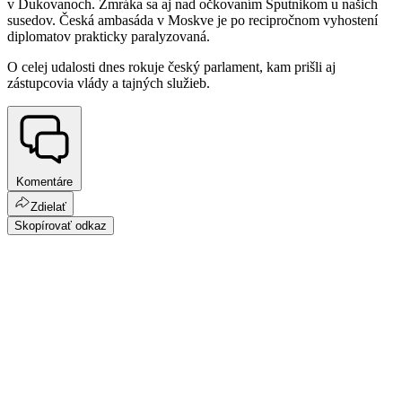
v Dukovanoch. Zmráka sa aj nad očkovaním Sputnikom u našich
susedov. Česká ambasáda v Moskve je po recipročnom vyhostení
diplomatov prakticky paralyzovaná.
O celej udalosti dnes rokuje český parlament, kam prišli aj
zástupcovia vlády a tajných služieb.
Komentáre
Zdielať
Skopírovať odkaz