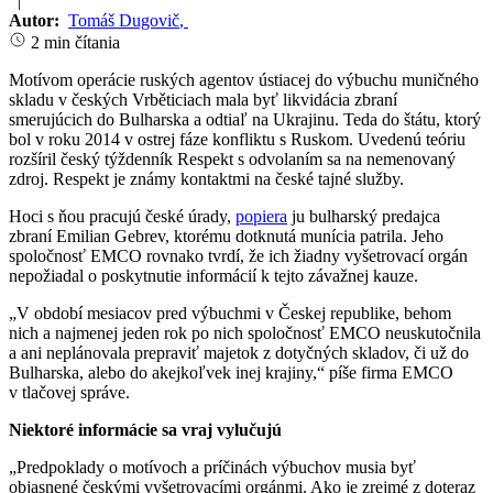
|
Autor:
Tomáš Dugovič
,
2 min čítania
Motívom operácie ruských agentov ústiacej do výbuchu muničného
skladu v českých Vrběticiach mala byť likvidácia zbraní
smerujúcich do Bulharska a odtiaľ na Ukrajinu. Teda do štátu, ktorý
bol v roku 2014 v ostrej fáze konfliktu s Ruskom. Uvedenú teóriu
rozšíril český týždenník Respekt s odvolaním sa na nemenovaný
zdroj. Respekt je známy kontaktmi na české tajné služby.
Hoci s ňou pracujú české úrady,
popiera
ju bulharský predajca
zbraní Emilian Gebrev, ktorému dotknutá munícia patrila. Jeho
spoločnosť EMCO rovnako tvrdí, že ich žiadny vyšetrovací orgán
nepožiadal o poskytnutie informácií k tejto závažnej kauze.
„V období mesiacov pred výbuchmi v Českej republike, behom
nich a najmenej jeden rok po nich spoločnosť EMCO neuskutočnila
a ani neplánovala prepraviť majetok z dotyčných skladov, či už do
Bulharska, alebo do akejkoľvek inej krajiny,“ píše firma EMCO
v tlačovej správe.
Niektoré informácie sa vraj vylučujú
„Predpoklady o motívoch a príčinách výbuchov musia byť
objasnené českými vyšetrovacími orgánmi. Ako je zrejmé z doteraz