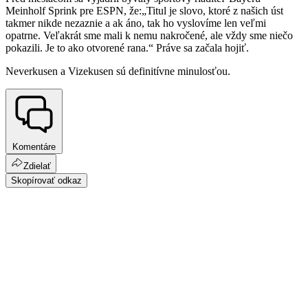
Meinholf Sprink pre ESPN, že:„Titul je slovo, ktoré z našich úst
takmer nikde nezaznie a ak áno, tak ho vyslovíme len veľmi
opatrne. Veľakrát sme mali k nemu nakročené, ale vždy sme niečo
pokazili. Je to ako otvorené rana.“ Práve sa začala hojiť.
Neverkusen a Vizekusen sú definitívne minulosťou.
Komentáre
Zdielať
Skopírovať odkaz