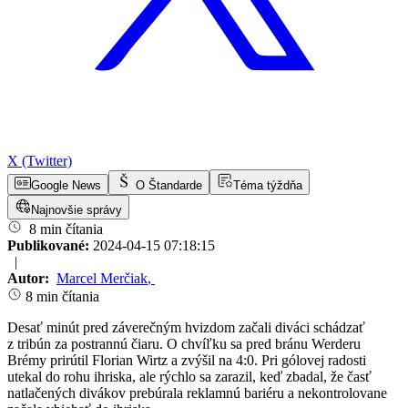
X (Twitter)
Google News
O Štandarde
Téma týždňa
Najnovšie správy
8 min čítania
Publikované:
2024-04-15 07:18:15
|
Autor:
Marcel Merčiak
,
8 min čítania
Desať minút pred záverečným hvizdom začali diváci schádzať
z tribún za postrannú čiaru. O chvíľku sa pred bránu Werderu
Brémy prirútil Florian Wirtz a zvýšil na 4:0. Pri gólovej radosti
utekal do rohu ihriska, ale rýchlo sa zarazil, keď zbadal, že časť
natlačených divákov prebúrala reklamnú bariéru a nekontrolovane