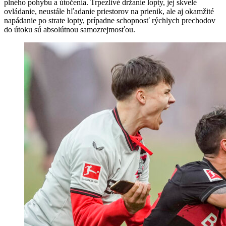
plného pohybu a útočenia. Trpezlivé držanie lopty, jej skvelé
ovládanie, neustále hľadanie priestorov na prienik, ale aj okamžité
napádanie po strate lopty, prípadne schopnosť rýchlych prechodov
do útoku sú absolútnou samozrejmosťou.