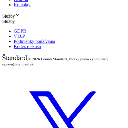
Kontakty
Služby
Služby
GDPR
V.O.P
Podmienky používania
Kódex diskusií
© 2026
Denník Štandard, Všetky práva vyhradené |
oprava@standard.sk