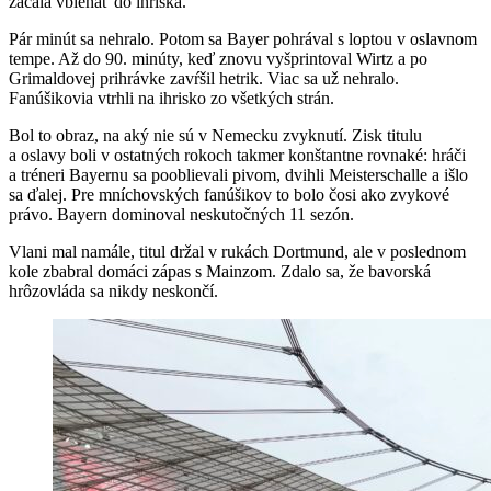
začala vbiehať do ihriska.
Pár minút sa nehralo. Potom sa Bayer pohrával s loptou v oslavnom
tempe. Až do 90. minúty, keď znovu vyšprintoval Wirtz a po
Grimaldovej prihrávke zavŕšil hetrik. Viac sa už nehralo.
Fanúšikovia vtrhli na ihrisko zo všetkých strán.
Bol to obraz, na aký nie sú v Nemecku zvyknutí. Zisk titulu
a oslavy boli v ostatných rokoch takmer konštantne rovnaké: hráči
a tréneri Bayernu sa pooblievali pivom, dvihli Meisterschalle a išlo
sa ďalej. Pre mníchovských fanúšikov to bolo čosi ako zvykové
právo. Bayern dominoval neskutočných 11 sezón.
Vlani mal namále, titul držal v rukách Dortmund, ale v poslednom
kole zbabral domáci zápas s Mainzom. Zdalo sa, že bavorská
hrôzovláda sa nikdy neskončí.