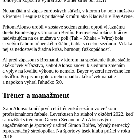
rohových kopoch a vyhral 2:0. Pomer striel bol 32:1!
Nepamätám si zápas európskych súťaží, v ktorom by bolo mužstvo
z Premier League tak pritlačené k múru ako Kladivári v BayArene.
Pritom Alonso urobil v zostave sedem zmien oproti víťaznému
duelu Bundesligy s Unionom Berlín. Premyslená rotácia hráčov
nadväzujúca na os mužstva v poli (Tah – Xhaka – Wirtz) bola
skvelým ťahom trénerského štábu, tiahla sa celou sezónou. Vďaka
nej sa nedostavila žiadna kríza, burnout, ťažkopádnosť.
Aj pred zápasom s Brémami, v ktorom na spečatenie titulu stačilo
akékoľvek víťazstvo, siahol Alonso znovu k siedmim zmenám
a vplyv na kvalitu výkonu to nemalo. Bayer vyzeral nervózne len
chvíľku. Po prvom góle z neho opadlo akékoľvek napätie
a napokon vyhral ľahučko 5:0.
Tréner a manažment
Xabi Alonso končí prvú celú trénerskú sezónu vo veľkom
profesionálnom futbale. Leverkusen ho stiahol v októbri 2022, keď
sa rozišiel s trénerom Gerrym Seoanem. Za Alonsovým
angažmánom je športový riaditeľ Simon Rolfes, bývalý nemecký
reprezentačný stredopoliar. Na športový úsek klubu prišiel v roku
2018.