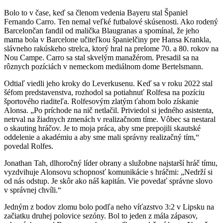
Bolo to v čase, keď sa členom vedenia Bayeru stal Španiel
Fernando Carro. Ten nemal veľké futbalové skúsenosti. Ako rodený
Barcelončan fandil od malička Blaugranas a spomínal, že jeho
mama bola v Barcelone učiteľkou španielčiny pre Hansa Krankla,
slávneho rakúskeho strelca, ktorý hral na prelome 70. a 80. rokov na
Nou Campe. Carro sa stal skvelým manažérom. Presadil sa na
rôznych pozíciách v nemeckom mediálnom dome Bertelsmann.
Odtiaľ viedli jeho kroky do Leverkusenu. Keď sa v roku 2022 stal
šéfom predstavenstva, rozhodol sa potiahnuť Rolfesa na pozíciu
športového riaditeľa. Rolfesovým zlatým ťahom bolo získanie
Alonsa. „Po príchode na nič netlačil. Priviedol si jedného asistenta,
netrval na žiadnych zmenách v realizačnom tíme. Vôbec sa nestaral
o skauting hráčov. Je to moja práca, aby sme prepojili skautské
oddelenie a akadémiu a aby sme mali správny realizačný tím,“
povedal Rolfes.
Jonathan Tah, dlhoročný líder obrany a služobne najstarší hráč tímu,
vyzdvihuje Alonsovu schopnosť komunikácie s hráčmi: „Nedrží si
od nás odstup. Je skôr ako náš kapitán. Vie povedať správne slovo
v správnej chvíli.“
Jedným z bodov zlomu bolo podľa neho víťazstvo 3:2 v Lipsku na
začiatku druhej polovice sezóny. Bol to jeden z mála zápasov,