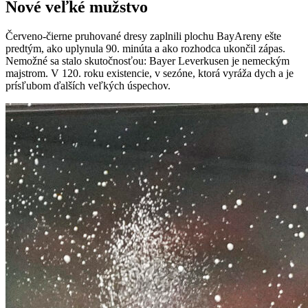
Nové veľké mužstvo
Červeno-čierne pruhované dresy zaplnili plochu BayAreny ešte
predtým, ako uplynula 90. minúta a ako rozhodca ukončil zápas.
Nemožné sa stalo skutočnosťou: Bayer Leverkusen je nemeckým
majstrom. V 120. roku existencie, v sezóne, ktorá vyráža dych a je
prísľubom ďalších veľkých úspechov.