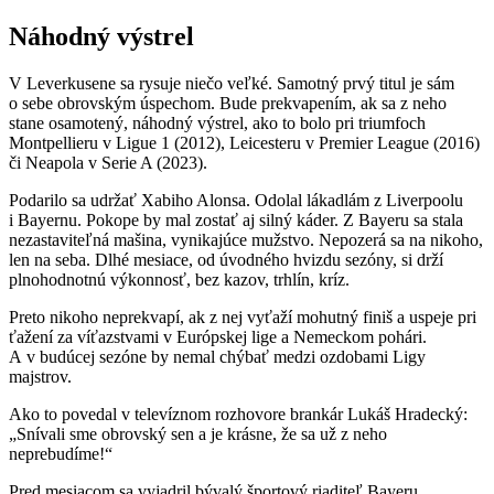
Náhodný výstrel
V Leverkusene sa rysuje niečo veľké. Samotný prvý titul je sám
o sebe obrovským úspechom. Bude prekvapením, ak sa z neho
stane osamotený, náhodný výstrel, ako to bolo pri triumfoch
Montpellieru v Ligue 1 (2012), Leicesteru v Premier League (2016)
či Neapola v Serie A (2023).
Podarilo sa udržať Xabiho Alonsa. Odolal lákadlám z Liverpoolu
i Bayernu. Pokope by mal zostať aj silný káder. Z Bayeru sa stala
nezastaviteľná mašina, vynikajúce mužstvo. Nepozerá sa na nikoho,
len na seba. Dlhé mesiace, od úvodného hvizdu sezóny, si drží
plnohodnotnú výkonnosť, bez kazov, trhlín, kríz.
Preto nikoho neprekvapí, ak z nej vyťaží mohutný finiš a uspeje pri
ťažení za víťazstvami v Európskej lige a Nemeckom pohári.
A v budúcej sezóne by nemal chýbať medzi ozdobami Ligy
majstrov.
Ako to povedal v televíznom rozhovore brankár Lukáš Hradecký:
„Snívali sme obrovský sen a je krásne, že sa už z neho
neprebudíme!“
Pred mesiacom sa vyjadril bývalý športový riaditeľ Bayeru