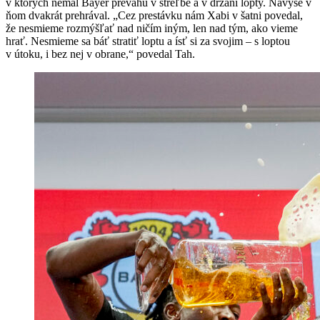
v ktorých nemal Bayer prevahu v streľbe a v držaní lopty. Navyše v
ňom dvakrát prehrával. „Cez prestávku nám Xabi v šatni povedal,
že nesmieme rozmýšľať nad ničím iným, len nad tým, ako vieme
hrať. Nesmieme sa báť stratiť loptu a ísť si za svojim – s loptou
v útoku, i bez nej v obrane,“ povedal Tah.