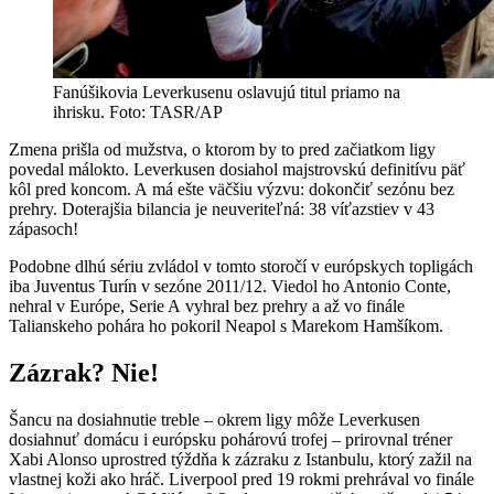
Fanúšikovia Leverkusenu oslavujú titul priamo na
ihrisku. Foto: TASR/AP
Zmena prišla od mužstva, o ktorom by to pred začiatkom ligy
povedal málokto. Leverkusen dosiahol majstrovskú definitívu päť
kôl pred koncom. A má ešte väčšiu výzvu: dokončiť sezónu bez
prehry. Doterajšia bilancia je neuveriteľná: 38 víťazstiev v 43
zápasoch!
Podobne dlhú sériu zvládol v tomto storočí v európskych topligách
iba Juventus Turín v sezóne 2011/12. Viedol ho Antonio Conte,
nehral v Európe, Serie A vyhral bez prehry a až vo finále
Talianskeho pohára ho pokoril Neapol s Marekom Hamšíkom.
Zázrak? Nie!
Šancu na dosiahnutie treble – okrem ligy môže Leverkusen
dosiahnuť domácu i európsku pohárovú trofej – prirovnal tréner
Xabi Alonso uprostred týždňa k zázraku z Istanbulu, ktorý zažil na
vlastnej koži ako hráč. Liverpool pred 19 rokmi prehrával vo finále