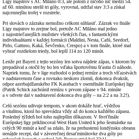
Ligy majstrov s AC Miláno 0:3, ale potom z ničoho nič medzi 54.
až 60. minútou strelil tri góly, vyrovnal, udržal stav 3:3 a získal
najcennejšiu trofej v rozstrele.
Pri slovách o zázraku nemožno celkom súhlasiť. Zázrak vo finále
Ligy majstrov to zrejme bol, pretože AC Miláno mal jedno
z najostrieľanejších mužstiev všetkých čias, s fantastickými
individualitami v každej formácii (Maldini, Nesta, Cafú, Seedorf,
Pirlo, Gattuso, Kaká, Ševčenko, Crespo) a v tom finále, ktoré mal
vyhrať rozdielom triedy, bol lepší 114 zo 120 minút.
Lenže pri Bayeri z tejto sezóny len sotva nájdete zápas, v ktorom by
prepadával a otočil by ho len vďaka športovému šťastiu či náhode.
Napriek tomu, že v lige rozhodol o jednej remíze a troch víťazstvách
v nadstavenom čase a rovnako neskoro zlomil, dokonca dvakrát,
odpor azerbajdžanského FK Karabach v osemfinále Európskej ligy
(Patrik Schick zachránil remízu v prvom zápase v 94. minúte
a v odvete dal v nadstavení dokonca dva góly – na 2:2 a na 3:2!).
Celú sezónu udivuje tempom, v akom dokáže hrať, výdržou
a vitalitou, ktorá ho sprevádza vždy až do konca každého zápasu.
Posledný týždeň bol toho najlepším dôkazom. V štvrťfinále
Európskej ligy priklincoval West Ham United k jeho šestnástke na
celých 90 minút a keď sa zdalo, že na prehustenú londýnsku obranu
nenájde recept, dal v záverečnej desaťminútovke dva góly po