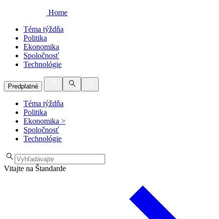
Home
Téma týždňa
Politika
Ekonomika
Spoločnosť
Technológie
Predplatné
Téma týždňa
Politika
Ekonomika
>
Spoločnosť
Technológie
Vitajte na Štandarde