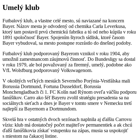
Umelý klub
Futbalový klub, a vlastne celé mesto, sú naviazané na koncern
Bayer. Názov mesta je odvodený od chemika Carla Leverkusa,
ktorý tam postavil prvú chemickú fabriku a tú od neho kúpila v roku
1891 spoločnosť Bayer. Spojením štyroch sídlisk, ktoré časom
Bayer vybudoval, sa mesto postupne rozrástlo do dnešnej podoby.
Futbalový klub podporovaný Bayerom vznikol v roku 1904, aby
umožnil zamestnancom záujmovú činnosť. Do Bundesligy sa dostal
v roku 1979, ale bol považovaný za firemný, umelý, podobne ako
VfL Wolsfburg podporovaný Volkswagenom.
V okolitých veľkých mestách Severného Porýnia-Vestfálska mali
Borussia Dortmund, Fortuna Dusseldorf, Borussia
Monchengladbach či 1. FC Kolín nad Rýnom oveľa väčšiu podporu
fanúšikov. Carro ako šéf Bayeru zvolil stratégiu presadenia sa na
sociálnych sieťach a dnes je Bayer v tomto smere v Nemecku tretí
najlepší za Bayernom a Dortmundom.
Skvelá hra v ostatných dvoch sezónach naplnila aj ďalšiu Carrovu
víziu: klub má dostatočný počet majiteľov permanentiek a ak chcú
ďalší fanúšikovia získať vstupenku na zápas, musia sa uspokojiť
s miestom na čakacej listine.