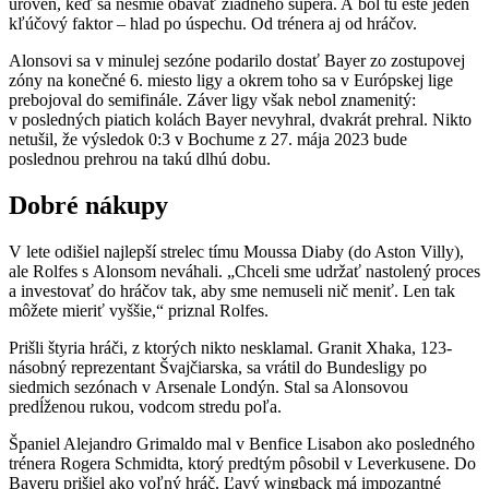
úroveň, keď sa nesmie obávať žiadneho súpera. A bol tu ešte jeden
kľúčový faktor – hlad po úspechu. Od trénera aj od hráčov.
Alonsovi sa v minulej sezóne podarilo dostať Bayer zo zostupovej
zóny na konečné 6. miesto ligy a okrem toho sa v Európskej lige
prebojoval do semifinále. Záver ligy však nebol znamenitý:
v posledných piatich kolách Bayer nevyhral, dvakrát prehral. Nikto
netušil, že výsledok 0:3 v Bochume z 27. mája 2023 bude
poslednou prehrou na takú dlhú dobu.
Dobré nákupy
V lete odišiel najlepší strelec tímu Moussa Diaby (do Aston Villy),
ale Rolfes s Alonsom neváhali. „Chceli sme udržať nastolený proces
a investovať do hráčov tak, aby sme nemuseli nič meniť. Len tak
môžete mieriť vyššie,“ priznal Rolfes.
Prišli štyria hráči, z ktorých nikto nesklamal. Granit Xhaka, 123-
násobný reprezentant Švajčiarska, sa vrátil do Bundesligy po
siedmich sezónach v Arsenale Londýn. Stal sa Alonsovou
predĺženou rukou, vodcom stredu poľa.
Španiel Alejandro Grimaldo mal v Benfice Lisabon ako posledného
trénera Rogera Schmidta, ktorý predtým pôsobil v Leverkusene. Do
Bayeru prišiel ako voľný hráč. Ľavý wingback má impozantné