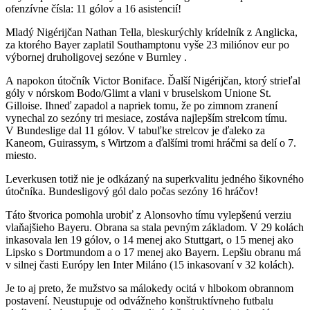
ofenzívne čísla: 11 gólov a 16 asistencií!
Mladý Nigérijčan Nathan Tella, bleskurýchly krídelník z Anglicka,
za ktorého Bayer zaplatil Southamptonu vyše 23 miliónov eur po
výbornej druholigovej sezóne v Burnley .
A napokon útočník Victor Boniface. Ďalší Nigérijčan, ktorý strieľal
góly v nórskom Bodo/Glimt a vlani v bruselskom Unione St.
Gilloise. Ihneď zapadol a napriek tomu, že po zimnom zranení
vynechal zo sezóny tri mesiace, zostáva najlepším strelcom tímu.
V Bundeslige dal 11 gólov. V tabuľke strelcov je ďaleko za
Kaneom, Guirassym, s Wirtzom a ďalšími tromi hráčmi sa delí o 7.
miesto.
Leverkusen totiž nie je odkázaný na superkvalitu jedného šikovného
útočníka. Bundesligový gól dalo počas sezóny 16 hráčov!
Táto štvorica pomohla urobiť z Alonsovho tímu vylepšenú verziu
vlaňajšieho Bayeru. Obrana sa stala pevným základom. V 29 kolách
inkasovala len 19 gólov, o 14 menej ako Stuttgart, o 15 menej ako
Lipsko s Dortmundom a o 17 menej ako Bayern. Lepšiu obranu má
v silnej časti Európy len Inter Miláno (15 inkasovaní v 32 kolách).
Je to aj preto, že mužstvo sa málokedy ocitá v hlbokom obrannom
postavení. Neustupuje od odvážneho konštruktívneho futbalu