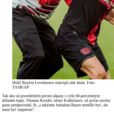
Hráči Bayeru Leverkusen oslavujú zisk titulu. Foto:
TASR/AP
Tak ako sú pravidelným javom zápasy s vyše 60-percentným
držaním lopty. Thomas Kessler, tréner Kolínčanov, už počas sezóny
jasne predpovedal, že „s takýmto futbalom Bayer nemôže byť, ale
musí byť majstrom".