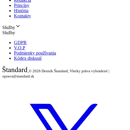
Redakcia
Princípy
História
Kontakty
Služby
Služby
GDPR
V.O.P
Podmienky používania
Kódex diskusií
© 2026
Denník Štandard, Všetky práva vyhradené |
oprava@standard.sk