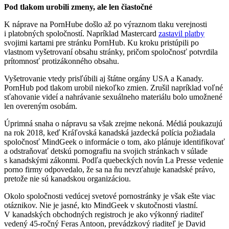
Pod tlakom urobili zmeny, ale len čiastočné
K náprave na PornHube došlo až po výraznom tlaku verejnosti
i platobných spoločností. Napríklad Mastercard
zastavil platby
svojimi kartami pre stránku PornHub. Ku kroku pristúpili po
vlastnom vyšetrovaní obsahu stránky, pričom spoločnosť potvrdila
prítomnosť protizákonného obsahu.
Vyšetrovanie vtedy prisľúbili aj štátne orgány USA a Kanady.
PornHub pod tlakom urobil niekoľko zmien. Zrušil napríklad voľné
sťahovanie videí a nahrávanie sexuálneho materiálu bolo umožnené
len overeným osobám.
Úprimná snaha o nápravu sa však zrejme nekoná. Médiá poukazujú
na rok 2018, keď Kráľovská kanadská jazdecká polícia požiadala
spoločnosť MindGeek o informácie o tom, ako plánuje identifikovať
a odstraňovať detskú pornografiu na svojich stránkach v súlade
s kanadskými zákonmi. Podľa quebeckých novín La Presse vedenie
porno firmy odpovedalo, že sa na ňu nevzťahuje kanadské právo,
pretože nie sú kanadskou organizáciou.
Okolo spoločnosti vedúcej svetové pornostránky je však ešte viac
otáznikov. Nie je jasné, kto MindGeek v skutočnosti vlastní.
V kanadských obchodných registroch je ako výkonný riaditeľ
vedený 45-ročný Feras Antoon, prevádzkový riaditeľ je David