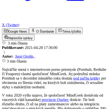
X (Twitter)
Google News
O Štandarde
Téma týždňa
Najnovšie správy
3 min čítania
Publikované:
2021-04-28 17:36:00
|
Autor:
Juraj Orolín
,
3 min čítania
Najväčšie mená v internetovom porno priemysle (Pornhub, Redtube
či Youporn) vlastní spoločnosť MindGeek. Jej podružná stránka
Pornhub sa v decembri minulého roku dostala
pod paľbu kritiky
pre
obvinenia zo šírenia videí, na ktorých boli znásilnenia, či sexuálne
styky s maloletými osobami.
V roku 2020 vyšlo najavo, že spoločnosť MindGeek dostávala od
viacerých vlád kanadskej
provincie
Q
uebec
dotácie. Tie boli
rôzneho druhu, či už na platy zamestnancov alebo na integráciu
prisťahovalcov a etnických menšín. Išlo dohromady o približne 200-