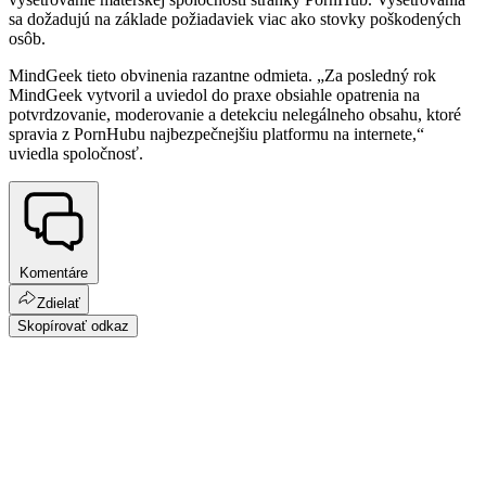
sa dožadujú na základe požiadaviek viac ako stovky poškodených
osôb.
MindGeek tieto obvinenia razantne odmieta. „Za posledný rok
MindGeek vytvoril a uviedol do praxe obsiahle opatrenia na
potvrdzovanie, moderovanie a detekciu nelegálneho obsahu, ktoré
spravia z PornHubu najbezpečnejšiu platformu na internete,“
uviedla spoločnosť.
Komentáre
Zdielať
Skopírovať odkaz