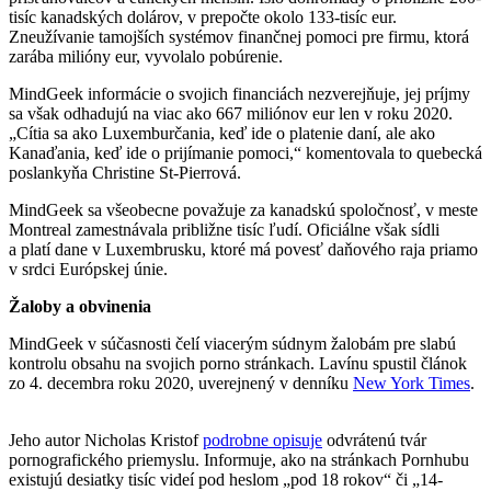
tisíc kanadských dolárov, v prepočte okolo 133-tisíc eur.
Zneužívanie tamojších systémov finančnej pomoci pre firmu, ktorá
zarába milióny eur, vyvolalo pobúrenie.
MindGeek informácie o svojich financiách nezverejňuje, jej príjmy
sa však odhadujú na viac ako 667 miliónov eur len v roku 2020.
„Cítia sa ako Luxemburčania, keď ide o platenie daní, ale ako
Kanaďania, keď ide o prijímanie pomoci,“ komentovala to quebecká
poslankyňa Christine St-Pierrová.
MindGeek sa všeobecne považuje za kanadskú spoločnosť, v meste
Montreal zamestnávala približne tisíc ľudí. Oficiálne však sídli
a platí dane v Luxembrusku, ktoré má povesť daňového raja priamo
v srdci Európskej únie.
Žaloby a obvinenia
MindGeek v súčasnosti čelí viacerým súdnym žalobám pre slabú
kontrolu obsahu na svojich porno stránkach. Lavínu spustil článok
zo 4. decembra roku 2020, uverejnený v denníku
New Yo
r
k Times
.
Jeho autor Nicholas Kristof
podrobne opisuje
odvrátenú tvár
pornografického priemyslu. Informuje, ako na stránkach Pornhubu
existujú desiatky tisíc videí pod heslom „pod 18 rokov“ či „14-