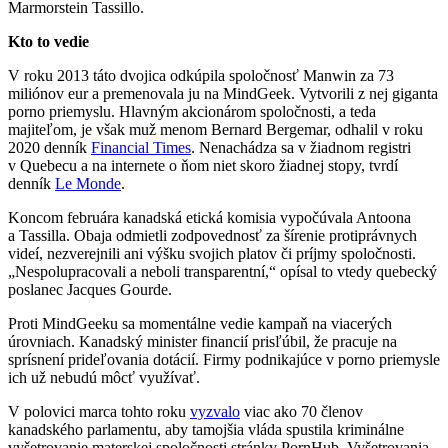
Marmorstein Tassillo.
Kto to vedie
V roku 2013 táto dvojica odkúpila spoločnosť Manwin za 73
miliónov eur a premenovala ju na MindGeek. Vytvorili z nej giganta
porno priemyslu. Hlavným akcionárom spoločnosti, a teda
majiteľom, je však muž menom Bernard Bergemar, odhalil v roku
2020 denník
Financial Times
. Nenachádza sa v žiadnom registri
v Quebecu a na internete o ňom niet skoro žiadnej stopy, tvrdí
denník
Le Monde
.
Koncom februára kanadská etická komisia vypočúvala Antoona
a Tassilla. Obaja odmietli zodpovednosť za šírenie protiprávnych
videí, nezverejnili ani výšku svojich platov či príjmy spoločnosti.
„Nespolupracovali a neboli transparentní,“ opísal to vtedy quebecký
poslanec Jacques Gourde.
Proti MindGeeku sa momentálne vedie kampaň na viacerých
úrovniach. Kanadský minister financií prisľúbil, že pracuje na
sprísnení prideľovania dotácií. Firmy podnikajúce v porno priemysle
ich už nebudú môcť využívať.
V polovici marca tohto roku
vyzvalo
viac ako 70 členov
kanadského parlamentu, aby tamojšia vláda spustila kriminálne
vyšetrovanie materskej spoločnosti stránky PornHub. Vyšetrovania