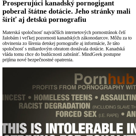
Prosperujúci kanadský pornogigant
poberal štátne dotácie. Jeho stránky mali
šíriť aj detskú pornografiu
Materská spoločnosť najväčších internetových pornostránok čelí
žalobám i veľkej pozornosti kanadských zákonodarcov. Môžu za to
obvinenia zo šírenia detskej pornografie aj informácie, že táto
spoločnosť s miliardovým obratom dostávala dotácie. Kanadská
vláda tomu chce do budúcnosti zabrániť. MindGeek postupne
prijíma nové bezpečnostné opatrenia.