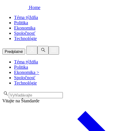
Home
Téma týždňa
Politika
Ekonomika
Spoločnosť
Technológie
Predplatné
Téma týždňa
Politika
Ekonomika
>
Spoločnosť
Technológie
Vitajte na Štandarde