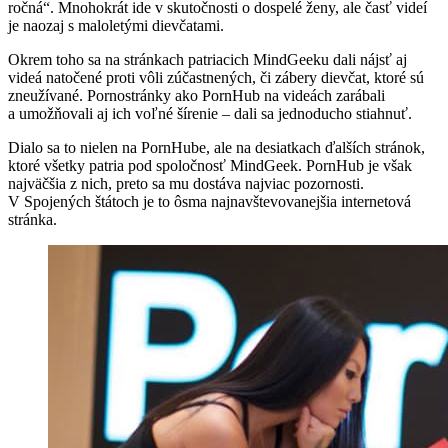
ročná“. Mnohokrát ide v skutočnosti o dospelé ženy, ale časť videí
je naozaj s maloletými dievčatami.
Okrem toho sa na stránkach patriacich MindGeeku dali nájsť aj
videá natočené proti vôli zúčastnených, či zábery dievčat, ktoré sú
zneužívané. Pornostránky ako PornHub na videách zarábali
a umožňovali aj ich voľné šírenie – dali sa jednoducho stiahnuť.
Dialo sa to nielen na PornHube, ale na desiatkach ďalších stránok,
ktoré všetky patria pod spoločnosť MindGeek. PornHub je však
najväčšia z nich, preto sa mu dostáva najviac pozornosti.
V Spojených štátoch je to ôsma najnavštevovanejšia internetová
stránka.