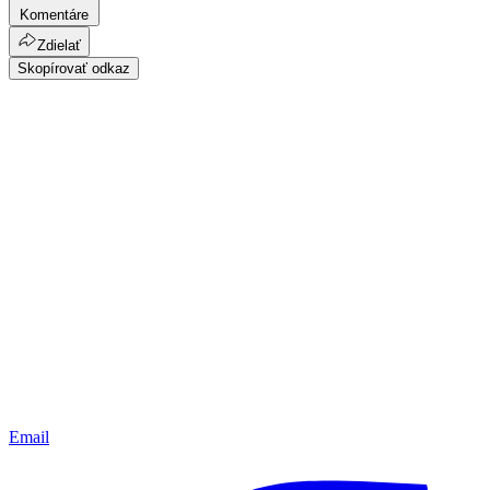
Komentáre
Zdielať
Skopírovať odkaz
Email