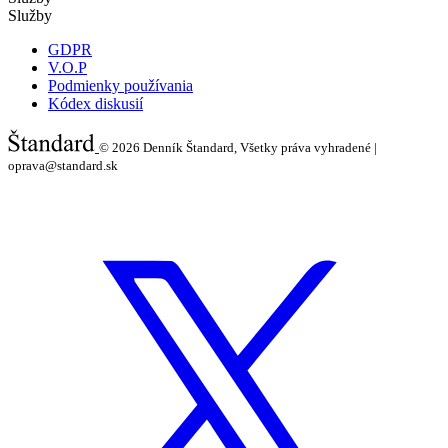
Služby
GDPR
V.O.P
Podmienky používania
Kódex diskusií
© 2026
Denník Štandard, Všetky práva vyhradené |
oprava@standard.sk