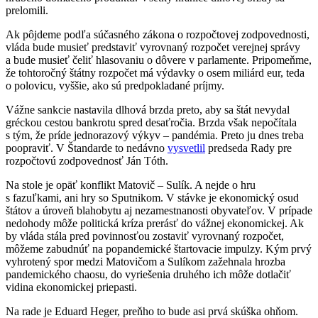
prelomili.
Ak pôjdeme podľa súčasného zákona o rozpočtovej zodpovednosti,
vláda bude musieť predstaviť vyrovnaný rozpočet verejnej správy
a bude musieť čeliť hlasovaniu o dôvere v parlamente. Pripomeňme,
že tohtoročný štátny rozpočet má výdavky o osem miliárd eur, teda
o polovicu, vyššie, ako sú predpokladané príjmy.
Vážne sankcie nastavila dlhová brzda preto, aby sa štát nevydal
gréckou cestou bankrotu spred desaťročia. Brzda však nepočítala
s tým, že príde jednorazový výkyv – pandémia. Preto ju dnes treba
poopraviť. V Štandarde to nedávno
vysvetlil
predseda Rady pre
rozpočtovú zodpovednosť Ján Tóth.
Na stole je opäť konflikt Matovič – Sulík. A nejde o hru
s fazuľkami, ani hry so Sputnikom. V stávke je ekonomický osud
štátov a úroveň blahobytu aj nezamestnanosti obyvateľov. V prípade
nedohody môže politická kríza prerásť do vážnej ekonomickej. Ak
by vláda stála pred povinnosťou zostaviť vyrovnaný rozpočet,
môžeme zabudnúť na popandemické štartovacie impulzy. Kým prvý
vyhrotený spor medzi Matovičom a Sulíkom zažehnala hrozba
pandemického chaosu, do vyriešenia druhého ich môže dotlačiť
vidina ekonomickej priepasti.
Na rade je Eduard Heger, preňho to bude asi prvá skúška ohňom.