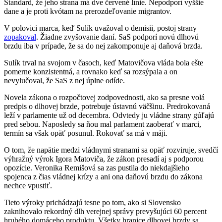
Štandard, že jeho strana má dve červené línie. Nepodporí vyššie
dane a je proti kvótam na prerozdeľovanie migrantov.
V polovici marca, keď Sulík uvažoval o demisii, postoj strany
zopakoval
. Žiadne zvyšovanie daní. SaS podporí novú dlhovú
brzdu iba v prípade, že sa do nej zakomponuje aj daňová brzda.
Sulík trval na svojom v časoch, keď Matovičova vláda bola ešte
pomerne konzistentná, a rovnako keď sa rozsýpala a on
nevylučoval, že SaS z nej úplne odíde.
Novela zákona o rozpočtovej zodpovednosti, ako sa presne volá
predpis o dlhovej brzde, potrebuje ústavnú väčšinu. Predrokovaná
leží v parlamente už od decembra. Odvtedy ju vládne strany gúľajú
pred sebou. Naposledy sa ňou mal parlament zaoberať v marci,
termín sa však opäť posunul. Rokovať sa má v máji.
O tom, že napätie medzi vládnymi stranami sa opäť rozviruje, svedčí
výhražný výrok Igora Matoviča, že zákon presadí aj s podporou
opozície. Veronika Remišová sa zas pustila do niekdajšieho
spojenca z čias vládnej krízy a ani ona daňovú brzdu do zákona
nechce vpustiť.
Tieto výroky prichádzajú tesne po tom, ako si Slovensko
zaknihovalo rekordný dlh verejnej správy prevyšujúci 60 percent
hrubého domáceho produktu. Všetky hranice dlhovej brzdy sa