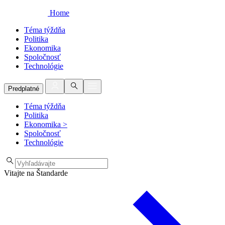
Home
Téma týždňa
Politika
Ekonomika
Spoločnosť
Technológie
Predplatné
Téma týždňa
Politika
Ekonomika
>
Spoločnosť
Technológie
Vitajte na Štandarde