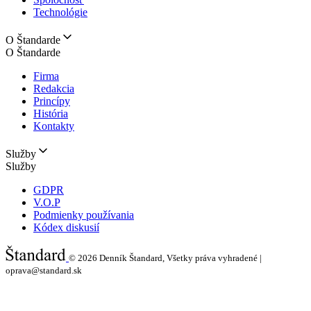
Technológie
O Štandarde
O Štandarde
Firma
Redakcia
Princípy
História
Kontakty
Služby
Služby
GDPR
V.O.P
Podmienky používania
Kódex diskusií
© 2026
Denník Štandard, Všetky práva vyhradené |
oprava@standard.sk