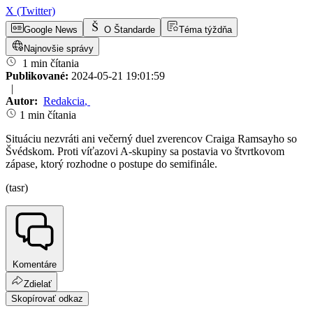
X (Twitter)
Google News
O Štandarde
Téma týždňa
Najnovšie správy
1 min čítania
Publikované:
2024-05-21 19:01:59
|
Autor:
Redakcia
,
1 min čítania
Situáciu nezvráti ani večerný duel zverencov Craiga Ramsayho so
Švédskom. Proti víťazovi A-skupiny sa postavia vo štvrtkovom
zápase, ktorý rozhodne o postupe do semifinále.
(tasr)
Komentáre
Zdielať
Skopírovať odkaz