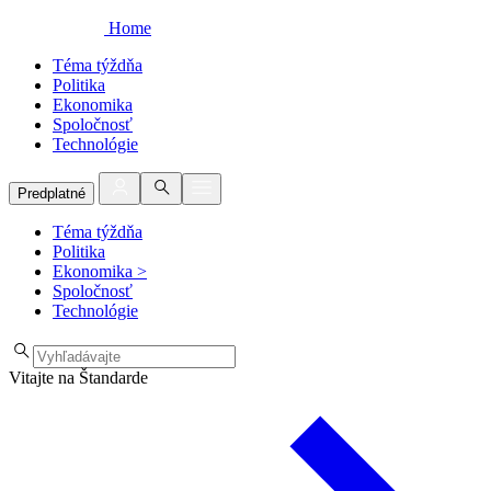
Home
Téma týždňa
Politika
Ekonomika
Spoločnosť
Technológie
Predplatné
Téma týždňa
Politika
Ekonomika
>
Spoločnosť
Technológie
Vitajte na Štandarde