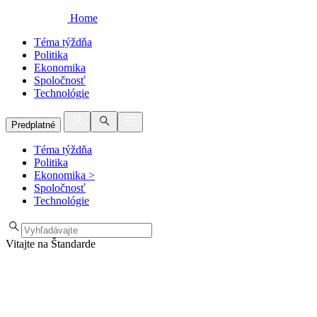
Home
Téma týždňa
Politika
Ekonomika
Spoločnosť
Technológie
Predplatné
Téma týždňa
Politika
Ekonomika
>
Spoločnosť
Technológie
Vitajte na Štandarde