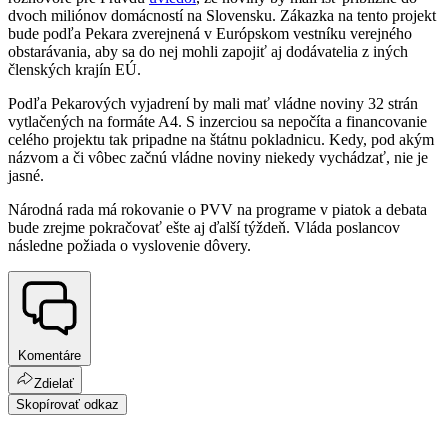
dvoch miliónov domácností na Slovensku. Zákazka na tento projekt
bude podľa Pekara zverejnená v Európskom vestníku verejného
obstarávania, aby sa do nej mohli zapojiť aj dodávatelia z iných
členských krajín EÚ.
Podľa Pekarových vyjadrení by mali mať vládne noviny 32 strán
vytlačených na formáte A4. S inzerciou sa nepočíta a financovanie
celého projektu tak pripadne na štátnu pokladnicu. Kedy, pod akým
názvom a či vôbec začnú vládne noviny niekedy vychádzať, nie je
jasné.
Národná rada má rokovanie o PVV na programe v piatok a debata
bude zrejme pokračovať ešte aj ďalší týždeň. Vláda poslancov
následne požiada o vyslovenie dôvery.
Komentáre
Zdielať
Skopírovať odkaz