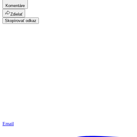
Komentáre
Zdielať
Skopírovať odkaz
Email