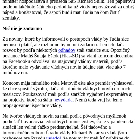
minister hospodárstva a predseda SaS Richard Sulík. Ten papierovú
podobu takéhoto štátneho periodika už vtedy nepovažoval za dobrý
nápad a konštatoval, že aspoň budú mať ľudia na čom čistiť
zemiaky.
Nič nie je zadarmo
Za noviny, ktoré by informovali o postupoch vlády by ľudia síce
nemuseli platiť, ale rozhodne by neboli zadarmo. Len ich tlač a
rozvoz by podľa niektorých
odhadov
stáli státisíce eur. Opozičný
poslanec Matúš Šutaja Eštok (Hlas-SD) sa vlani koncom decembra
na Facebooku odvolával na utajovaný vládny materiál, podľa
ktorého malo vydávanie vládnych novín údajne stáť viac ako 7
miliónov eur.
Koncom mája minulého roka Matovič ešte ako premiér vyhlasoval,
že chce spustiť výrobu, tlač a distribúciu vládnych novín do troch
mesiacov. Poukazovať mali podľa starších vyjadrení expremiéra aj
na projekty, ktoré sa štátu
nevydaria
. Nemá teda vraj ísť len o
propagovanie úspechov vlády.
Na tvorbe vládnych novín sa mali podľa pôvodných myšlienok
podieľať hovorcovia jednotlivých ministerstiev, čo je v pandemickej
situácii len veľmi ťažko predstaviteľné. Šéf tlačového a
informačného odboru Úradu vlády Richard Pekar vo vlaňajšom
rozhovore pre Pravdu
uviedol
, že noviny by mali ísť približne do