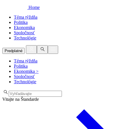
Home
Téma týždňa
Politika
Ekonomika
Spoločnosť
Technológie
Predplatné
Téma týždňa
Politika
Ekonomika
>
Spoločnosť
Technológie
Vitajte na Štandarde