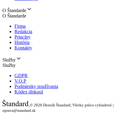
O Štandarde
O Štandarde
Firma
Redakcia
Princípy
História
Kontakty
Služby
Služby
GDPR
V.O.P
Podmienky používania
Kódex diskusií
© 2026
Denník Štandard, Všetky práva vyhradené |
oprava@standard.sk