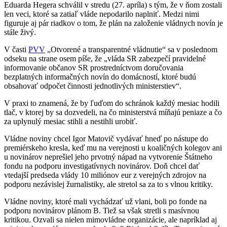
Eduarda Hegera schválil v stredu (27. apríla) s tým, že v ňom zostali
len veci, ktoré sa zatiaľ vláde nepodarilo naplniť. Medzi nimi
figuruje aj pár riadkov o tom, že plán na založenie vládnych novín je
stále živý.
V časti
PVV
„Otvorené a transparentné vládnutie“ sa v poslednom
odseku na strane osem píše, že „vláda SR zabezpečí pravidelné
informovanie občanov SR prostredníctvom doručovania
bezplatných informačných novín do domácností, ktoré budú
obsahovať odpočet činnosti jednotlivých ministerstiev“.
V praxi to znamená, že by ľuďom do schránok každý mesiac hodili
tlač, v ktorej by sa dozvedeli, na čo ministerstvá míňajú peniaze a čo
za uplynulý mesiac stihli a nestihli urobiť.
Vládne noviny chcel Igor Matovič vydávať hneď po nástupe do
premiérskeho kresla, keď mu na verejnosti u koaličných kolegov ani
u novinárov neprešiel jeho prvotný nápad na vytvorenie Štátneho
fondu na podporu investigatívnych novinárov. Doň chcel dať
vtedajší predseda vlády 10 miliónov eur z verejných zdrojov na
podporu nezávislej žurnalistiky, ale stretol sa za to s vlnou kritiky.
Vládne noviny, ktoré mali vychádzať už vlani, boli po fonde na
podporu novinárov plánom B. Tiež sa však stretli s masívnou
kritikou. Ozvali sa nielen mimovládne organizácie, ale napríklad aj