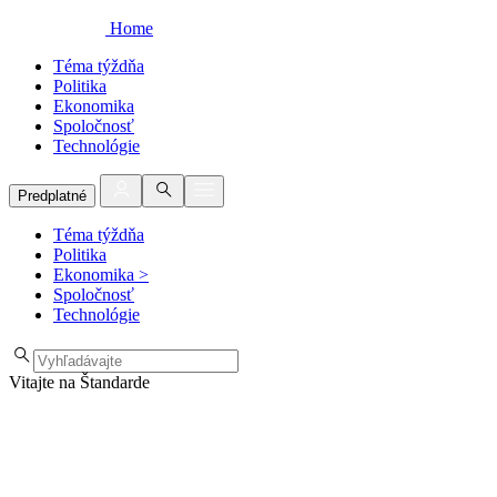
Home
Téma týždňa
Politika
Ekonomika
Spoločnosť
Technológie
Predplatné
Téma týždňa
Politika
Ekonomika
>
Spoločnosť
Technológie
Vitajte na Štandarde