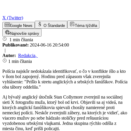
X (Twitter)
Google News
O Štandarde
Téma týždňa
Najnovšie správy
1 min čítania
Publikované:
2024-06-16 20:54:00
|
Autor:
Redakcia
,
1 min čítania
Polícia najskôr nedokázala identifikovať, o čo v konflikte išlo a kto
v ňom bol zapojený. Hodinu pred zápasom však zverejnila
vyhlásenie: "Prišlo k stretu anglických a srbských fanúšikov. Polícia
oba tábory oddelila."
Aj bývalý anglický útočník Stan Collymore zverejnil na sociálnej
sieti X fotografiu muža, ktorý bol od krvi. Objavili sa aj videá, na
ktorých anglickí fanúšikovia spievali chorály namierené proti
nemeckej polícii. Neskôr zverejnili zábery, na ktorých je vidieť, ako
viacero mužov po sebe hádzalo stoličky pred reštauráciou
vyzdobenou srbskými vlajkami. Jedna skupina rýchlo odišla z
miesta činu, keď prišli policajti.