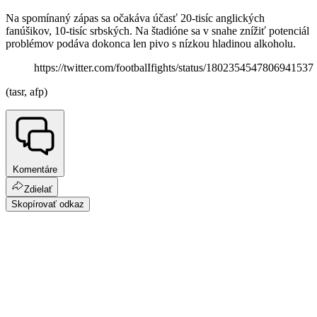
Na spomínaný zápas sa očakáva účasť 20-tisíc anglických
fanúšikov, 10-tisíc srbských. Na štadióne sa v snahe znížiť potenciál
problémov podáva dokonca len pivo s nízkou hladinou alkoholu.
https://twitter.com/footbalIfights/status/1802354547806941537
(tasr, afp)
Komentáre
Zdielať
Skopírovať odkaz