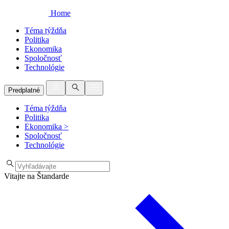
Home
Téma týždňa
Politika
Ekonomika
Spoločnosť
Technológie
Predplatné
Téma týždňa
Politika
Ekonomika
>
Spoločnosť
Technológie
Vitajte na Štandarde