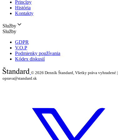
Princípy
História
Kontakty
Služby
Služby
GDPR
V.O.P
Podmienky používania
Kódex diskusií
© 2026
Denník Štandard, Všetky práva vyhradené |
oprava@standard.sk