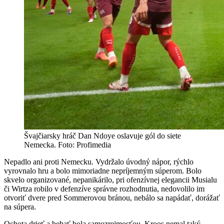
Švajčiarsky hráč Dan Ndoye oslavuje gól do siete
Nemecka. Foto: Profimedia
Nepadlo ani proti Nemecku. Vydržalo úvodný nápor, rýchlo
vyrovnalo hru a bolo mimoriadne nepríjemným súperom. Bolo
skvelo organizované, nepanikárilo, pri ofenzívnej elegancii Musialu
či Wirtza robilo v defenzíve správne rozhodnutia, nedovolilo im
otvoriť dvere pred Sommerovou bránou, nebálo sa napádať, dorážať
na súpera.
Ochota drieť a behať bola samozrejmosťou. Kroos nemal taký