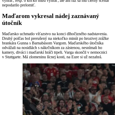
vyhrať, resp. o koľko musí vyhrať, ale ani raz sa mu čierny scenár
nepodarilo prelomiť.
Maďarom vykresal nádej zaznávaný
útočník
Maďarsko uchmatlo víťazstvo na konci dlhočizného nadstavenia.
Druhý polčas bol prerušený na niekoľko minút po hrozivej zrážke
brankára Gunna s Barnabásom Vargom. Maďarského útočníka
odvážali na nosidlách s nákrčníkom za zástenou, nesnímali ho
kamery, diváci i maďarskí hráči trpeli. Varga skončil v nemocnici
v Stuttgarte. Má zlomeninu lícnej kosti, na Eure si už nezahrá.