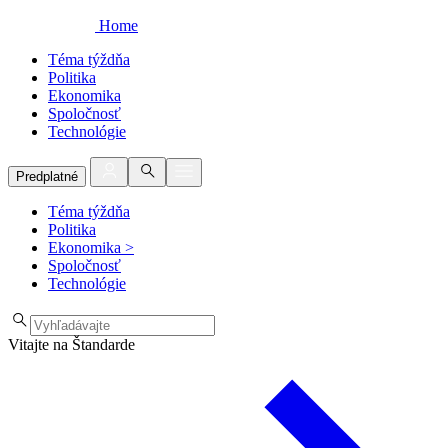
Home
Téma týždňa
Politika
Ekonomika
Spoločnosť
Technológie
Predplatné
Téma týždňa
Politika
Ekonomika
>
Spoločnosť
Technológie
Vitajte na Štandarde