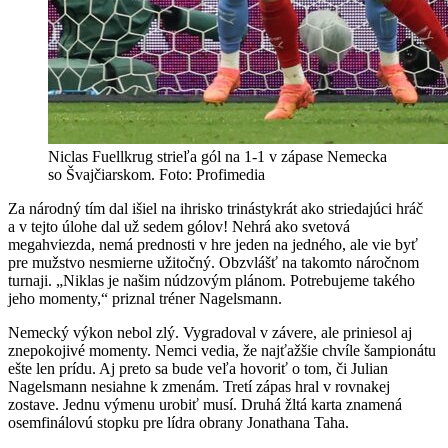
Niclas Fuellkrug strieľa gól na 1-1 v zápase Nemecka
so Švajčiarskom. Foto: Profimedia
Za národný tím dal išiel na ihrisko trinástykrát ako striedajúci hráč
a v tejto úlohe dal už sedem gólov! Nehrá ako svetová
megahviezda, nemá prednosti v hre jeden na jedného, ale vie byť
pre mužstvo nesmierne užitočný. Obzvlášť na takomto náročnom
turnaji. „Niklas je našim núdzovým plánom. Potrebujeme takého
jeho momenty,“ priznal tréner Nagelsmann.
Nemecký výkon nebol zlý. Vygradoval v závere, ale priniesol aj
znepokojivé momenty. Nemci vedia, že najťažšie chvíle šampionátu
ešte len prídu. Aj preto sa bude veľa hovoriť o tom, či Julian
Nagelsmann nesiahne k zmenám. Tretí zápas hral v rovnakej
zostave. Jednu výmenu urobiť musí. Druhá žltá karta znamená
osemfinálovú stopku pre lídra obrany Jonathana Taha.