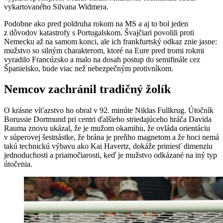
vykartovaného Silvana Widmera.
Podobne ako pred poldruha rokom na MS a aj to bol jeden
z dôvodov katastrofy s Portugalskom. Švajčiari povolili proti
Nemecku až na samom konci, ale ich frankfurtský odkaz znie jasne:
mužstvo so silným charakterom, ktoré na Eure pred tromi rokmi
vyradilo Francúzsko a malo na dosah postup do semifinále cez
Španielsko, bude viac než nebezpečným protivníkom.
Nemcov zachránil tradičný žolík
O krásne víťazstvo ho obral v 92. minúte Niklas Fullkrug. Útočník
Borussie Dortmund pri centri ďalšieho striedajúceho hráča Davida
Rauma znovu ukázal, že je mužom okamihu, že ovláda orientáciu
v súperovej šestnástke, že brána je preňho magnetom a že hoci nemá
takú technickú výbavu ako Kai Havertz, dokáže priniesť dimenziu
jednoduchosti a priamočiarosti, keď je mužstvo odkázané na iný typ
útočenia.