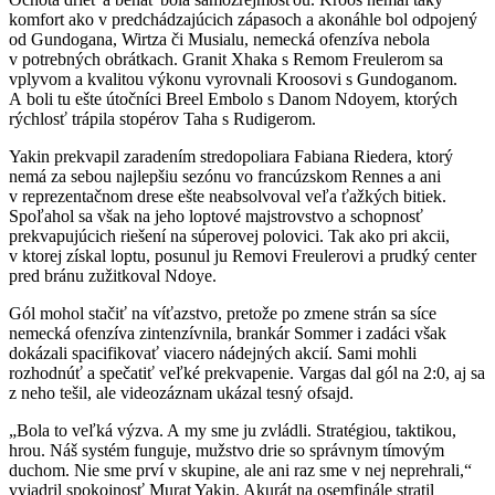
komfort ako v predchádzajúcich zápasoch a akonáhle bol odpojený
od Gundogana, Wirtza či Musialu, nemecká ofenzíva nebola
v potrebných obrátkach. Granit Xhaka s Remom Freulerom sa
vplyvom a kvalitou výkonu vyrovnali Kroosovi s Gundoganom.
A boli tu ešte útočníci Breel Embolo s Danom Ndoyem, ktorých
rýchlosť trápila stopérov Taha s Rudigerom.
Yakin prekvapil zaradením stredopoliara Fabiana Riedera, ktorý
nemá za sebou najlepšiu sezónu vo francúzskom Rennes a ani
v reprezentačnom drese ešte neabsolvoval veľa ťažkých bitiek.
Spoľahol sa však na jeho loptové majstrovstvo a schopnosť
prekvapujúcich riešení na súperovej polovici. Tak ako pri akcii,
v ktorej získal loptu, posunul ju Removi Freulerovi a prudký center
pred bránu zužitkoval Ndoye.
Gól mohol stačiť na víťazstvo, pretože po zmene strán sa síce
nemecká ofenzíva zintenzívnila, brankár Sommer i zadáci však
dokázali spacifikovať viacero nádejných akcií. Sami mohli
rozhodnúť a spečatiť veľké prekvapenie. Vargas dal gól na 2:0, aj sa
z neho tešil, ale videozáznam ukázal tesný ofsajd.
„Bola to veľká výzva. A my sme ju zvládli. Stratégiou, taktikou,
hrou. Náš systém funguje, mužstvo drie so správnym tímovým
duchom. Nie sme prví v skupine, ale ani raz sme v nej neprehrali,“
vyjadril spokojnosť Murat Yakin. Akurát na osemfinále stratil