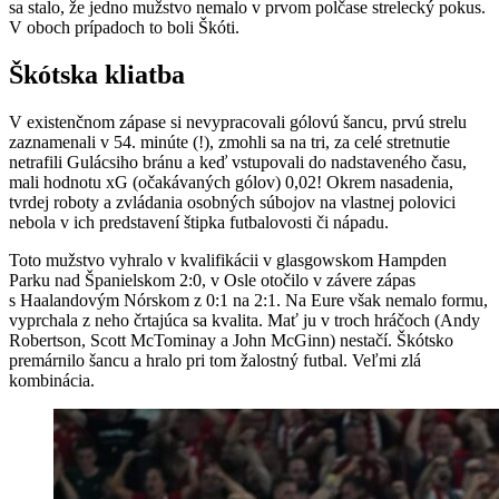
sa stalo, že jedno mužstvo nemalo v prvom polčase strelecký pokus.
V oboch prípadoch to boli Škóti.
Škótska kliatba
V existenčnom zápase si nevypracovali gólovú šancu, prvú strelu
zaznamenali v 54. minúte (!), zmohli sa na tri, za celé stretnutie
netrafili Gulácsiho bránu a keď vstupovali do nadstaveného času,
mali hodnotu xG (očakávaných gólov) 0,02! Okrem nasadenia,
tvrdej roboty a zvládania osobných súbojov na vlastnej polovici
nebola v ich predstavení štipka futbalovosti či nápadu.
Toto mužstvo vyhralo v kvalifikácii v glasgowskom Hampden
Parku nad Španielskom 2:0, v Osle otočilo v závere zápas
s Haalandovým Nórskom z 0:1 na 2:1. Na Eure však nemalo formu,
vyprchala z neho črtajúca sa kvalita. Mať ju v troch hráčoch (Andy
Robertson, Scott McTominay a John McGinn) nestačí. Škótsko
premárnilo šancu a hralo pri tom žalostný futbal. Veľmi zlá
kombinácia.