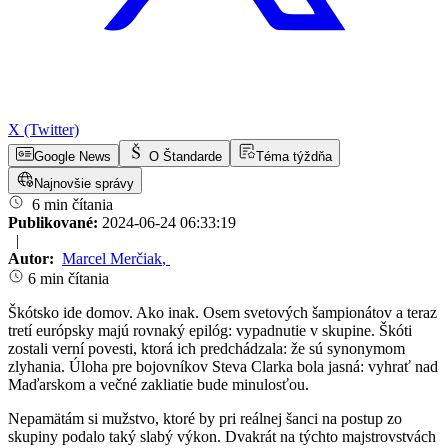
X (Twitter)
Google News
O Štandarde
Téma týždňa
Najnovšie správy
6 min čítania
Publikované:
2024-06-24 06:33:19
|
Autor:
Marcel Merčiak
,
6 min čítania
Škótsko ide domov. Ako inak. Osem svetových šampionátov a teraz
tretí európsky majú rovnaký epilóg: vypadnutie v skupine. Škóti
zostali verní povesti, ktorá ich predchádzala: že sú synonymom
zlyhania. Úloha pre bojovníkov Steva Clarka bola jasná: vyhrať nad
Maďarskom a večné zakliatie bude minulosťou.
Nepamätám si mužstvo, ktoré by pri reálnej šanci na postup zo
skupiny podalo taký slabý výkon. Dvakrát na týchto majstrovstvách