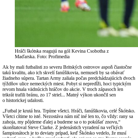
Hráči škótska reagujú na gól Kevina Csobotha z
Maďarska. Foto: Profimedia
Ak by mali futbalisti zo severu Britských ostrovov aspoň čiastočne
takú kvalitu, ako ich skvelí fanúšikovia, nemuseli by sa obávať
žiadneho súpera. Tartan Army zaliala počas predchádzajúcich dvoch
týždňov ulice nemeckých miest. Pobyt si nepredĺži, hoci typickým
revom hnala vädnúcich hráčov do akcie. V troch zápasoch len
trikrát trafili bránu, zo 17 striel... Matný výkon ukončil sen
o historickej udalosti.
„Futbal je krutá hra. Trpíme všetci. Hráči, fanúšikovia, celé Škótsko.
Všetci cítime to isté. Nezostáva nám nič iné len to, čo vždy: rany sa
zahoja, my pôjdeme ďalej a budeme sa o to pokúšať znovu,“
skonštatoval Steve Clarke. Z jedenástich vyradení na veľkých
šampionátoch je to deviaty prípad, keď Škótsko vedelo, že musí