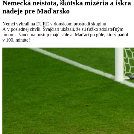
Nemecká neistota, škótska mizéria a iskra
nádeje pre Maďarsko
Nemci vyhrali na EURE v domácom prostredí skupinu
A v poslednej chvíli. Švajčiari ukázali, že sú ťažko zdolateľným
tímom a šancu na postup majú stále aj Maďari po góle, ktorý padol
v 100. minúte!