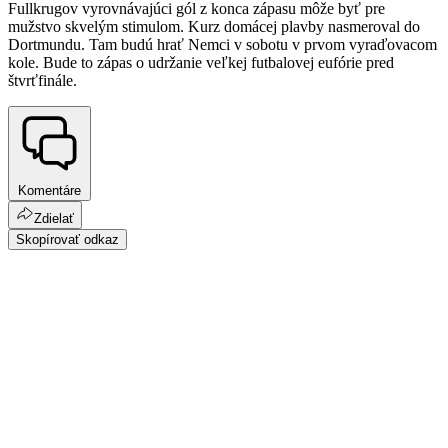
Fullkrugov vyrovnávajúci gól z konca zápasu môže byť pre
mužstvo skvelým stimulom. Kurz domácej plavby nasmeroval do
Dortmundu. Tam budú hrať Nemci v sobotu v prvom vyraďovacom
kole. Bude to zápas o udržanie veľkej futbalovej eufórie pred
štvrťfinále.
Komentáre
Zdielať
Skopírovať odkaz