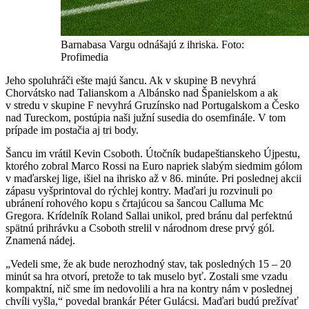
Barnabasa Vargu odnášajú z ihriska. Foto:
Profimedia
Jeho spoluhráči ešte majú šancu. Ak v skupine B nevyhrá
Chorvátsko nad Talianskom a Albánsko nad Španielskom a ak
v stredu v skupine F nevyhrá Gruzínsko nad Portugalskom a Česko
nad Tureckom, postúpia naši južní susedia do osemfinále. V tom
prípade im postačia aj tri body.
Šancu im vrátil Kevin Csoboth. Útočník budapeštianskeho Újpestu,
ktorého zobral Marco Rossi na Euro napriek slabým siedmim gólom
v maďarskej lige, išiel na ihrisko až v 86. minúte. Pri poslednej akcii
zápasu vyšprintoval do rýchlej kontry. Maďari ju rozvinuli po
ubránení rohového kopu s črtajúcou sa šancou Calluma Mc
Gregora. Krídelník Roland Sallai unikol, pred bránu dal perfektnú
spätnú prihrávku a Csoboth strelil v národnom drese prvý gól.
Znamená nádej.
„Vedeli sme, že ak bude nerozhodný stav, tak posledných 15 – 20
minút sa hra otvorí, pretože to tak muselo byť. Zostali sme vzadu
kompaktní, nič sme im nedovolili a hra na kontry nám v poslednej
chvíli vyšla,“ povedal brankár Péter Gulácsi. Maďari budú prežívať