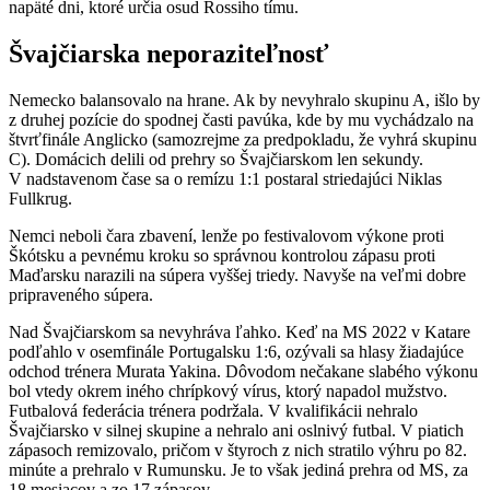
napäté dni, ktoré určia osud Rossiho tímu.
Švajčiarska neporaziteľnosť
Nemecko balansovalo na hrane. Ak by nevyhralo skupinu A, išlo by
z druhej pozície do spodnej časti pavúka, kde by mu vychádzalo na
štvrťfinále Anglicko (samozrejme za predpokladu, že vyhrá skupinu
C). Domácich delili od prehry so Švajčiarskom len sekundy.
V nadstavenom čase sa o remízu 1:1 postaral striedajúci Niklas
Fullkrug.
Nemci neboli čara zbavení, lenže po festivalovom výkone proti
Škótsku a pevnému kroku so správnou kontrolou zápasu proti
Maďarsku narazili na súpera vyššej triedy. Navyše na veľmi dobre
pripraveného súpera.
Nad Švajčiarskom sa nevyhráva ľahko. Keď na MS 2022 v Katare
podľahlo v osemfinále Portugalsku 1:6, ozývali sa hlasy žiadajúce
odchod trénera Murata Yakina. Dôvodom nečakane slabého výkonu
bol vtedy okrem iného chrípkový vírus, ktorý napadol mužstvo.
Futbalová federácia trénera podržala. V kvalifikácii nehralo
Švajčiarsko v silnej skupine a nehralo ani oslnivý futbal. V piatich
zápasoch remizovalo, pričom v štyroch z nich stratilo výhru po 82.
minúte a prehralo v Rumunsku. Je to však jediná prehra od MS, za
18 mesiacov a zo 17 zápasov.