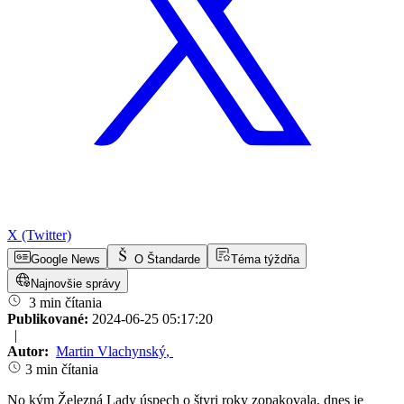
X (Twitter)
Google News
O Štandarde
Téma týždňa
Najnovšie správy
3 min čítania
Publikované:
2024-06-25 05:17:20
|
Autor:
Martin Vlachynský
,
3 min čítania
No kým Železná Lady úspech o štyri roky zopakovala, dnes je