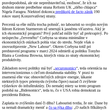
pravdepodobná, ale nie nepredstaviteľná, možnosť, že ich na
druhom mieste predbehne strana Reform UK „zlého chlapca“
Nigela Faragea. Niektorí dokonca
predikujú de facto zánik
190
rokov starej Konzervatívnej strany.
Percentá sa ešte môžu trocha pohnúť, no labouristi so svojím novým
lídrom Keirom Starmerom už smerujú k jasnému víťazstvu. Aký je
ich ekonomický program? Prvý pohľad môže byť až prekvapivý. Po
neúspechu „červeného“ Corbyna sa strana minimálne v
ekonomických otázkach pohla viac do stredu. Nejde však o
znovuobjavenie „New Labour“. Okrem Corbyna totiž pri
predstavení programu v marci 2024 odmietli aj politiku Tonyho
Blaira a Gordona Browna, ktorých vinia zo straty ekonomickej
produktivity.
Základom novej politiky má byť „
securonomics
“, teda orientácia na
intervencionizmus s cieľom dosiahnutia stability. V praxi to
znamená ešte viac obnoviteľných zdrojov energie, lákanie
niektorých typov priemyslu (výroba čipov) nazad či zvýšenie
výdavkov do infraštruktúry. Do nemalej miery sa tento program
podobá na „Bidenomics“, teda to, čo v USA robia demokrati za
prezidenta Bidena.
Zaplatia to zvýšením daní či dlhu? Labouristi tvrdia, že nie. Dane by
sa nemali dramaticky meniť a
čo sa týka dlhu
: „O našich fiškálnych