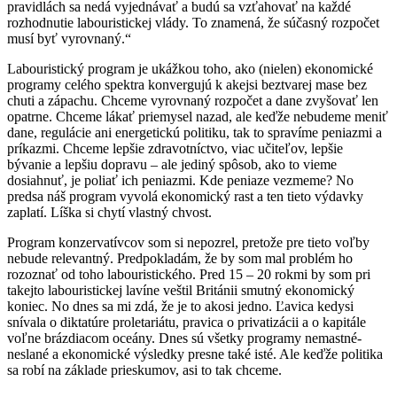
pravidlách sa nedá vyjednávať a budú sa vzťahovať na každé
rozhodnutie labouristickej vlády. To znamená, že súčasný rozpočet
musí byť vyrovnaný.“
Labouristický program je ukážkou toho, ako (nielen) ekonomické
programy celého spektra konvergujú k akejsi beztvarej mase bez
chuti a zápachu. Chceme vyrovnaný rozpočet a dane zvyšovať len
opatrne. Chceme lákať priemysel nazad, ale keďže nebudeme meniť
dane, regulácie ani energetickú politiku, tak to spravíme peniazmi a
príkazmi. Chceme lepšie zdravotníctvo, viac učiteľov, lepšie
bývanie a lepšiu dopravu – ale jediný spôsob, ako to vieme
dosiahnuť, je poliať ich peniazmi. Kde peniaze vezmeme? No
predsa náš program vyvolá ekonomický rast a ten tieto výdavky
zaplatí. Líška si chytí vlastný chvost.
Program konzervatívcov som si nepozrel, pretože pre tieto voľby
nebude relevantný. Predpokladám, že by som mal problém ho
rozoznať od toho labouristického. Pred 15 – 20 rokmi by som pri
takejto labouristickej lavíne veštil Británii smutný ekonomický
koniec. No dnes sa mi zdá, že je to akosi jedno. Ľavica kedysi
snívala o diktatúre proletariátu, pravica o privatizácii a o kapitále
voľne brázdiacom oceány. Dnes sú všetky programy nemastné-
neslané a ekonomické výsledky presne také isté. Ale keďže politika
sa robí na základe prieskumov, asi to tak chceme.