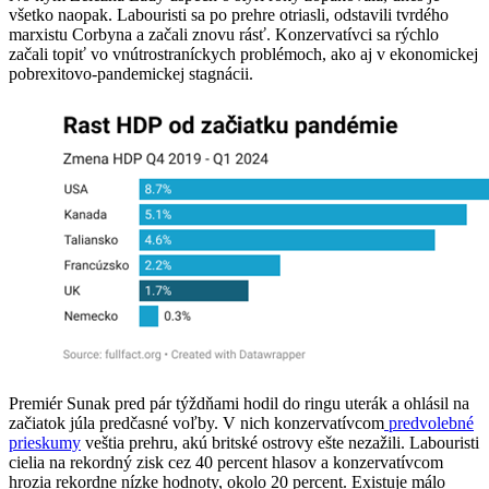
všetko naopak. Labouristi sa po prehre otriasli, odstavili tvrdého
marxistu Corbyna a začali znovu rásť. Konzervatívci sa rýchlo
začali topiť vo vnútrostraníckych problémoch, ako aj v ekonomickej
pobrexitovo-pandemickej stagnácii.
Premiér Sunak pred pár týždňami hodil do ringu uterák a ohlásil na
začiatok júla predčasné voľby. V nich konzervatívcom
predvolebné
prieskumy
veštia prehru, akú britské ostrovy ešte nezažili. Labouristi
cielia na rekordný zisk cez 40 percent hlasov a konzervatívcom
hrozia rekordne nízke hodnoty, okolo 20 percent. Existuje málo