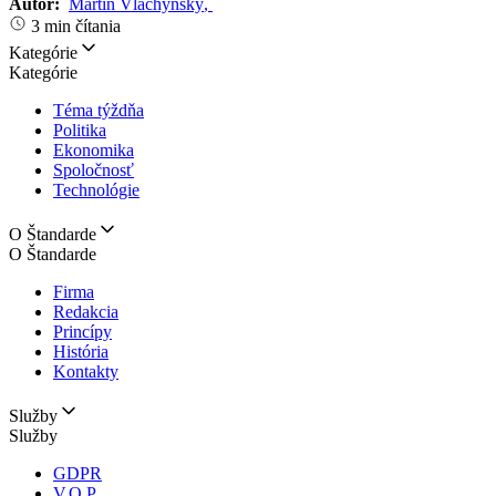
Autor:
Martin Vlachynský
,
3 min čítania
Kategórie
Kategórie
Téma týždňa
Politika
Ekonomika
Spoločnosť
Technológie
O Štandarde
O Štandarde
Firma
Redakcia
Princípy
História
Kontakty
Služby
Služby
GDPR
V.O.P