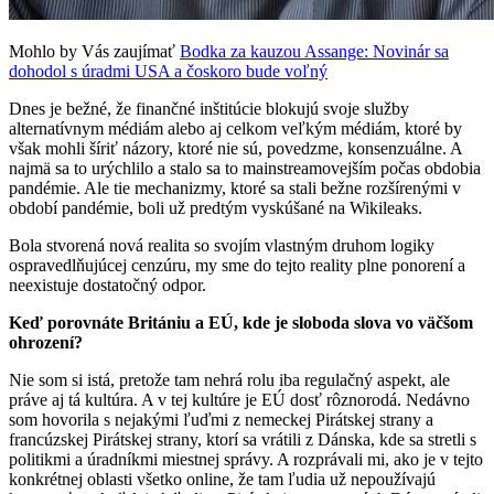
Mohlo by Vás zaujímať
Bodka za kauzou Assange: Novinár sa
dohodol s úradmi USA a čoskoro bude voľný
Dnes je bežné, že finančné inštitúcie blokujú svoje služby
alternatívnym médiám alebo aj celkom veľkým médiám, ktoré by
však mohli šíriť názory, ktoré nie sú, povedzme, konsenzuálne. A
najmä sa to urýchlilo a stalo sa to mainstreamovejším počas obdobia
pandémie. Ale tie mechanizmy, ktoré sa stali bežne rozšírenými v
období pandémie, boli už predtým vyskúšané na Wikileaks.
Bola stvorená nová realita so svojím vlastným druhom logiky
ospravedlňujúcej cenzúru, my sme do tejto reality plne ponorení a
neexistuje dostatočný odpor.
Keď porovnáte Britániu a EÚ, kde je sloboda slova vo väčšom
ohrození?
Nie som si istá, pretože tam nehrá rolu iba regulačný aspekt, ale
práve aj tá kultúra. A v tej kultúre je EÚ dosť rôznorodá. Nedávno
som hovorila s nejakými ľuďmi z nemeckej Pirátskej strany a
francúzskej Pirátskej strany, ktorí sa vrátili z Dánska, kde sa stretli s
politikmi a úradníkmi miestnej správy. A rozprávali mi, ako je v tejto
konkrétnej oblasti všetko online, že tam ľudia už nepoužívajú