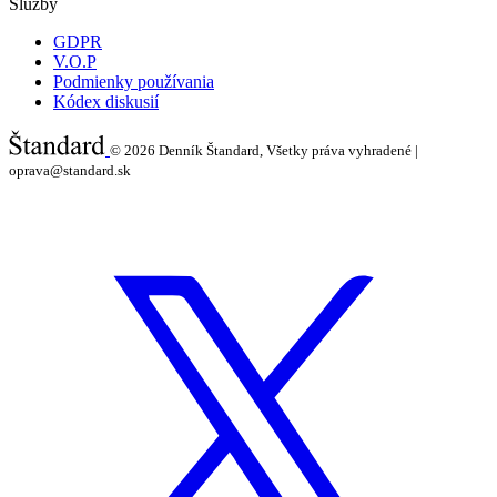
Služby
GDPR
V.O.P
Podmienky používania
Kódex diskusií
© 2026
Denník Štandard, Všetky práva vyhradené |
oprava@standard.sk