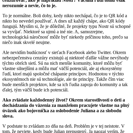
cenzurovať, ako je napríklad Nostr? Väčšina ľudí tomu však
nerozumie a nevie, čo to je.
To je normálne. Boli doby, kedy nikto nechápal, čo je to QR kód a
nikto ho nevedel používať. A dnes už každý chápe, ako QR kódy
fungujú. Myslím si, že je dôležité, že projekty typu Nostr sú schopné
sa vyvíjať. Niektoré sa ujmú a iné nie. A, samozrejme,
technologická náročnosť môže byť niekedy príčinou toho, prečo sa
niečo inak skvelé neujme.
Ale nevidím budúcnosť v sieťach Facebook alebo Twitter. Okrem
nebezpečenstva cenzúry existujú aj niektoré ďalšie vážne nevýhody
týchto obrích sietí. Sú na nich menšie komunity, ktoré môžu byť
vlastne silnejšími a môžu mať väčší potenciál, ale aj ekosystémy
ľudí, ktorí majú spoločné chápanie princípov. Hodnotou v týchto
ekosystémoch nie sú technológie, ale tie princípy. Takže čím viac
bude menších projektov, kde sa ich ľudia zapoja do komunity a tak
ďalej, tým väčší bude ich potenciál.
Ako zvládate každodenný život? Okrem starostlivosti o deti a
dochádzania do väzenia za manželom pracujete vlastne na plný
úväzok ako bojovníčka za oslobodenie Juliana a za slobodu
slova.
V podstate to zvládam zo dňa na deň. Problém je v tej neistote. V
tom, že neviete, kedy bude Julian prepustený. Ja naozaj verím, že