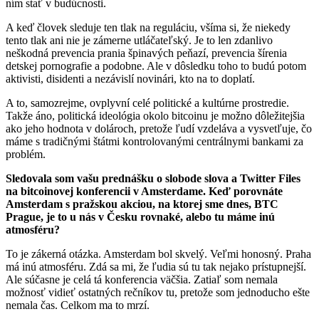
ním stať v budúcnosti.
A keď človek sleduje ten tlak na reguláciu, všíma si, že niekedy
tento tlak ani nie je zámerne utláčateľský. Je to len zdanlivo
neškodná prevencia prania špinavých peňazí, prevencia šírenia
detskej pornografie a podobne. Ale v dôsledku toho to budú potom
aktivisti, disidenti a nezávislí novinári, kto na to doplatí.
A to, samozrejme, ovplyvní celé politické a kultúrne prostredie.
Takže áno, politická ideológia okolo bitcoinu je možno dôležitejšia
ako jeho hodnota v dolároch, pretože ľudí vzdeláva a vysvetľuje, čo
máme s tradičnými štátmi kontrolovanými centrálnymi bankami za
problém.
Sledovala som vašu prednášku o slobode slova a Twitter Files
na bitcoinovej konferencii v Amsterdame. Keď porovnáte
Amsterdam s pražskou akciou, na ktorej sme dnes, BTC
Prague, je to u nás v Česku rovnaké, alebo tu máme inú
atmosféru?
To je zákerná otázka. Amsterdam bol skvelý. Veľmi honosný. Praha
má inú atmosféru. Zdá sa mi, že ľudia sú tu tak nejako prístupnejší.
Ale súčasne je celá tá konferencia väčšia. Zatiaľ som nemala
možnosť vidieť ostatných rečníkov tu, pretože som jednoducho ešte
nemala čas. Celkom ma to mrzí.