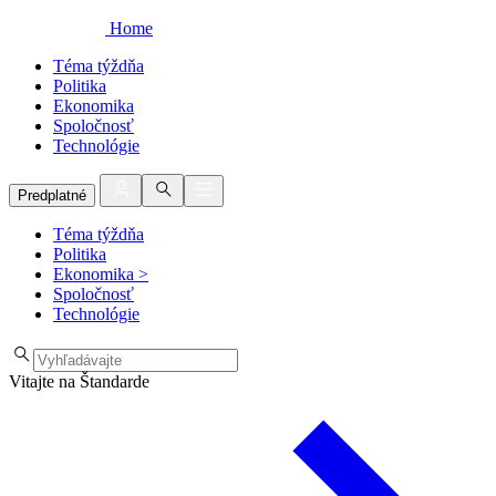
Home
Téma týždňa
Politika
Ekonomika
Spoločnosť
Technológie
Predplatné
Téma týždňa
Politika
Ekonomika
>
Spoločnosť
Technológie
Vitajte na Štandarde