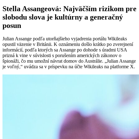
Stella Assangeová: Najväčším rizikom pre
slobodu slova je kultúrny a generačný
posun
Julian Assange podľa utorňajšieho vyjadrenia portálu Wikileaks
opustil väzenie v Británii. K oznámeniu došlo krátko po zverejnení
informácií, podľa ktorých sa Assange po dohode s úradmi USA
prizná k vine v súvislosti s porušením amerických zákonov o
špionáži, čo mu umožní návrat domov do Austrálie. „Julian Assange
je voľný,“ uvádza sa v príspevku na účte Wikileaks na platforme X.