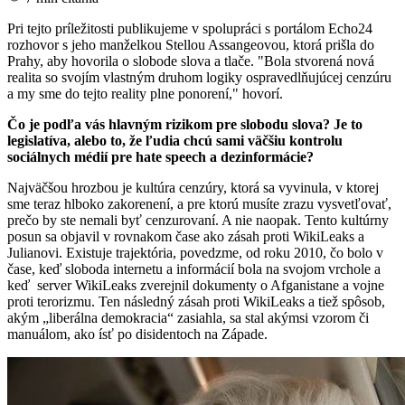
Pri tejto príležitosti publikujeme v spolupráci s portálom Echo24
rozhovor s jeho manželkou Stellou Assangeovou, ktorá prišla do
Prahy, aby hovorila o slobode slova a tlače. "Bola stvorená nová
realita so svojím vlastným druhom logiky ospravedlňujúcej cenzúru
a my sme do tejto reality plne ponorení," hovorí.
Čo je podľa vás hlavným rizikom pre slobodu slova? Je to
legislatíva, alebo to, že ľudia chcú sami väčšiu kontrolu
sociálnych médií pre hate speech a dezinformácie?
Najväčšou hrozbou je kultúra cenzúry, ktorá sa vyvinula, v ktorej
sme teraz hlboko zakorenení, a pre ktorú musíte zrazu vysvetľovať,
prečo by ste nemali byť cenzurovaní. A nie naopak. Tento kultúrny
posun sa objavil v rovnakom čase ako zásah proti WikiLeaks a
Julianovi. Existuje trajektória, povedzme, od roku 2010, čo bolo v
čase, keď sloboda internetu a informácií bola na svojom vrchole a
keď server WikiLeaks zverejnil dokumenty o Afganistane a vojne
proti terorizmu. Ten následný zásah proti WikiLeaks a tiež spôsob,
akým „liberálna demokracia“ zasiahla, sa stal akýmsi vzorom či
manuálom, ako ísť po disidentoch na Západe.