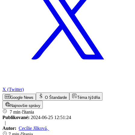
X (Twitter)
Google News
O Štandarde
Téma týždňa
Najnovšie správy
7 min čítania
Publikované:
2024-06-25 12:51:24
|
Autor:
Cecílie Jílková
,
7 min čítania