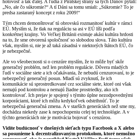
hotovosť a tak ďalej. A ľudia z Pirátskej strany sa tých Dánov pýtali:
„No, ale čo súkromie?“ A tí Dáni sa tomu smiali: „Súkromie? To je
predsa zastaraný koncept z roku 2009!“
Tým chcem demonštrovať tú obrovskú rozmanitosť kultúr v rámci
EÚ. Myslím si, že tlak na reguláciu sa asi v EÚ líši podľa
konkrétnej krajiny. Vo Veľkej Británii existuje akási kultúra hrdosti
na to, že sme otvorená spoločnosť so slobodou slova. Táto kultúra
však, myslím si, nie je až taká zásadná v niektorých štátoch EÚ, čo
je nebezpečné.
Ale vo všeobecnosti si o cenzúre myslím, že to môže byť skôr
generačný problém, než len problém regulácie. Dôvera mladých
ľudí v sociálne siete a ich očakávania, že nebudú cenzurovaní, to je
nebezpečný generačný posun. Mladí sú zvyknutí, že ich
komunikácie sú sprostredkované cez sociálne siete, ktoré oni však
nemajú pod kontrolou a nemajú žiadne prostriedky, ako ich
kontrolovať. Ich prejav je spojený s týmito úplne nezodpovednými
korporáciami, ktoré ich môžu kedykoľvek odstrihnúť. To je
nebezpečná generačná zmena. A v starších generáciách než sme my,
dochádza niekedy zase k nepochopeniu celej tej technológie. A v
týchto generáciách nie je motivácia bojovať s cenzúrou.
Vidíte budúcnosť v dnešných sieťach typu Facebook a X alebo
sa posunieme k decentralizovaným protokolom, ktoré nemožno