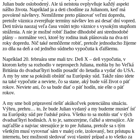
Julian bude oslobodený. Ale tá neistota ovplyvňuje každý aspekt
nášho života. Napríklad ja a deti chodíme za Julianom, keď má
povolené návštevy. Nemôžeme preto plánovať veľmi dopredu,
pretože väznica zverejňuje termíny návštev len asi desať dní vopred.
Deti trávia naozaj veľa času vnútri tejto väznice s vysokým stupňom
stráženia. A nie je možné robiť žiadne dlhodobé ani strednodobé
plány – normálne veci, ktoré by rodina inak plánovala na dva-tri
roky dopredu. Nič také nemôžeme robiť, pretože jednoducho žijeme
zo dňa na deň a od jedného súdneho vypočutia k ďalšiemu.
Napríklad 20. februára sme mali tzv. Deň X – deň vypočutia, v
ktorom keby sa rozhodlo v neprospech Juliana, mohla by ho Veľká
Británia do dvadsaťštyri hodín posadiť do lietadla a vydať do USA.
A my by sme sa pokúsili obrátiť na Európsky súd. Takže ráno idete
na také vypočutie a neviete, čo sa stane, aký bude váš život o päť
rokov. Neviete ani, čo sa bude diať o päť hodín, nie ešte o päť
rokov.
A my sme boli pripravení riešiť akúkoľvek potenciálnu situáciu.
Výhru, prehru… to, že bude Julian vydaný a my budeme musieť ísť
na Európsky súd pre ľudské práva. Všetko to sa mohlo stať v tých
dvadsaťštyri hodinách. A to je, samozrejme, ťažké a stresujúce. Ale
najťažšie a najviac stresujúce je to pre Juliana, pretože sa s tým
všetkým musí vyrovnať sám v malej cele, izolovaný, bez prístupu k
internetu, bez možnosti sledovať svoj vlastný prípad a to všetko za