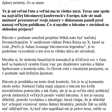
úplnej neistoty, čo sa stane.
To je mi veľmi ľúto a veľmi ma to všetko mrzí. Teraz sme spolu
na najväčšej bitcoinovej konferencii v Európe, kde ste mali
možnosť prezentovať svoje názory v diskusnom paneli pred
naozaj veľkým publikom. Čo si myslíte o bitcoine v súvislosti so
slobodou prejavu?
Bitcoin v podstate umožnil projektu WikiLeaks byť naďalej
životaschopným. V nedávnom vlákne Petea Rizza na X, ktoré sa
volá „Prečo je Julian Assange bitcoinovou legendou“, je to
podrobne vysvetlené a ten text to všetko dáva do súvislostí.
Myslím si, že sloboda finančných transakcií je kľúčová vec v čase,
keď sa bankový systém čoraz viac pre disidentov zatvára a štátne
špehovanie a kontrola toho, čo človek robí s vlastnými peniazmi, sa
v podstate stali bežným športom.
Bitcoin je protilátka na tento druh kontroly. Ale je tu aj komunita
okolo neho. Niektorí ľudia majú záujem o bitcoin len kvôli
investičnému potenciálu a tak ďalej, ale je tu aj veľmi silný politický
prvok niektorých veľkých postáv vnútri bitcoinu. A ten je naozaj
dôležitý, pretože vychádza z ideológie, ktorá chápe, že je dôležité
byť schopný existovať mimo štátnej štruktúry, pretože štát sa môže
stať utláčateľom. Aj keď ním napríklad nie je práve teraz, môže sa