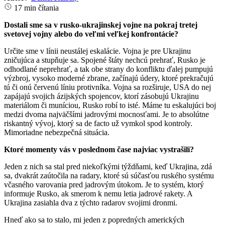
17 min čítania
Dostali sme sa v rusko-ukrajinskej vojne na pokraj tretej
svetovej vojny alebo do veľmi veľkej konfrontácie?
Určite sme v línii neustálej eskalácie. Vojna je pre Ukrajinu
zničujúca a stupňuje sa. Spojené štáty nechcú prehrať, Rusko je
odhodlané neprehrať, a tak obe strany do konfliktu ďalej pumpujú
výzbroj, vysoko moderné zbrane, začínajú údery, ktoré prekračujú
tú či onú červenú líniu protivníka. Vojna sa rozširuje, USA do nej
zapájajú svojich ázijských spojencov, ktorí zásobujú Ukrajinu
materiálom či muníciou, Rusko robí to isté. Máme tu eskalujúci boj
medzi dvoma najväčšími jadrovými mocnosťami. Je to absolútne
riskantný vývoj, ktorý sa de facto už vymkol spod kontroly.
Mimoriadne nebezpečná situácia.
Ktoré momenty vás v poslednom čase najviac vystrašili?
Jeden z nich sa stal pred niekoľkými týždňami, keď Ukrajina, zdá
sa, dvakrát zaútočila na radary, ktoré sú súčasťou ruského systému
včasného varovania pred jadrovým útokom. Je to systém, ktorý
informuje Rusko, ak smerom k nemu letia jadrové rakety. A
Ukrajina zasiahla dva z týchto radarov svojimi dronmi.
Hneď ako sa to stalo, mi jeden z popredných amerických