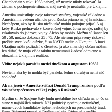
Chamberlain v roku 1938 naivný, už nesmie nikdy rokovať. Ja
žiadam o pochopenie situácie, môj návrh je neutralita pre Ukrajinu.
Amerika umiestňuje svoje raketové systémy, vojenské základne a
Američanmi vedenú alianciu proti Rusku priamo na jej hraniciach.
Nechápem, ako by Rusko niečo také mohlo pokojne prijať. A aj
keby Rusko prehrávalo v konvenčnej vojne, čo sa nedeje, radšej by
eskalovalo do jadrovej vojny. Alebo by mohlo. Možno sú šance len
50 : 50, možno dokonca 25 : 75. Ale nie som pripravený riskovať
prežitie sveta kvôli otázke, či sa NATO rozšíri o Ukrajinu. A hoci
Ukrajina môže požiadať o členstvo, ja ako americký občan môžem
len dúfať, že moja vláda takúto nerozumnú žiadosť odmietne a
oboznámi Ukrajinu s realitou.
Vidíte nejakú paralelu medzi dneškom a augustom 1968?
Neviem, aká by to mohla byť paralela. Jedno s druhým nemá nič
spoločné.
Ak na jeseň v Amerike zvíťazí Donald Trump, zmizne podľa
vás nebezpečenstvo veľkej vojny s Ruskom?
Myslím si, že Spojené štáty budú nestabilné bez ohľadu na to, čo sa
stane v najbližších rokoch. Náš politický systém je nefunkčný,
máme dvoch kandidátov úplne nevhodných na prezidentský úrad.
Popri Bidenovi vyzerá aj Brežnev mlado. Biden už nemôže