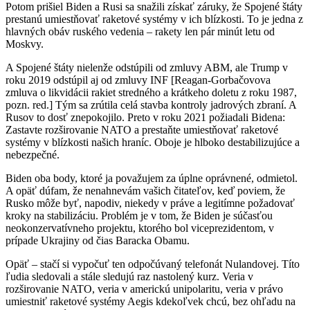
Potom prišiel Biden a Rusi sa snažili získať záruky, že Spojené štáty
prestanú umiestňovať raketové systémy v ich blízkosti. To je jedna z
hlavných obáv ruského vedenia – rakety len pár minút letu od
Moskvy.
A Spojené štáty nielenže odstúpili od zmluvy ABM, ale Trump v
roku 2019 odstúpil aj od zmluvy INF [Reagan-Gorbačovova
zmluva o likvidácii rakiet stredného a krátkeho doletu z roku 1987,
pozn. red.] Tým sa zrútila celá stavba kontroly jadrových zbraní. A
Rusov to dosť znepokojilo. Preto v roku 2021 požiadali Bidena:
Zastavte rozširovanie NATO a prestaňte umiestňovať raketové
systémy v blízkosti našich hraníc. Oboje je hlboko destabilizujúce a
nebezpečné.
Biden oba body, ktoré ja považujem za úplne oprávnené, odmietol.
A opäť dúfam, že nenahnevám vašich čitateľov, keď poviem, že
Rusko môže byť, napodiv, niekedy v práve a legitímne požadovať
kroky na stabilizáciu. Problém je v tom, že Biden je súčasťou
neokonzervatívneho projektu, ktorého bol viceprezidentom, v
prípade Ukrajiny od čias Baracka Obamu.
Opäť – stačí si vypočuť ten odpočúvaný telefonát Nulandovej. Títo
ľudia sledovali a stále sledujú raz nastolený kurz. Veria v
rozširovanie NATO, veria v americkú unipolaritu, veria v právo
umiestniť raketové systémy Aegis kdekoľvek chcú, bez ohľadu na