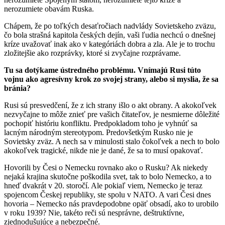
nerozumiete obavám Ruska.
Chápem, že po toľkých desaťročiach nadvlády Sovietskeho zväzu,
čo bola strašná kapitola českých dejín, vaši ľudia nechcú o dnešnej
kríze uvažovať inak ako v kategóriách dobra a zla. Ale je to trochu
zložitejšie ako rozprávky, ktoré si zvyčajne rozprávame.
Tu sa dotýkame ústredného problému. Vnímajú Rusi túto
vojnu ako agresívny krok zo svojej strany, alebo si myslia, že sa
bránia?
Rusi sú presvedčení, že z ich strany išlo o akt obrany. A akokoľvek
nezvyčajne to môže znieť pre vašich čitateľov, je nesmierne dôležité
pochopiť históriu konfliktu. Predpokladom toho je vyhnúť sa
lacným národným stereotypom. Predovšetkým Rusko nie je
Sovietsky zväz. A nech sa v minulosti stalo čokoľvek a nech to bolo
akokoľvek tragické, nikde nie je dané, že sa to musí opakovať.
Hovorili by Česi o Nemecku rovnako ako o Rusku? Ak niekedy
nejaká krajina skutočne poškodila svet, tak to bolo Nemecko, a to
hneď dvakrát v 20. storočí. Ale pokiaľ viem, Nemecko je teraz
spojencom Českej republiky, ste spolu v NATO. A vari Česi dnes
hovoria – Nemecko nás pravdepodobne opäť obsadí, ako to urobilo
v roku 1939? Nie, takéto reči sú nesprávne, deštruktívne,
zjednodušujúce a nebezpečné.