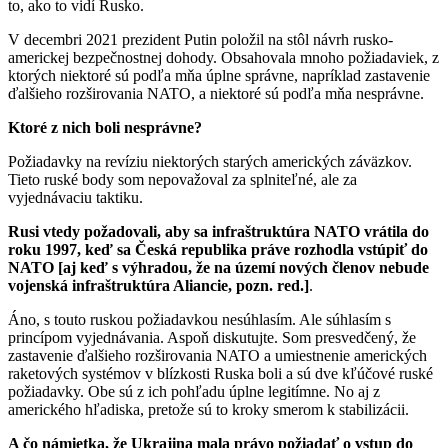
to, ako to vidí Rusko.
V decembri 2021 prezident Putin položil na stôl návrh rusko-
americkej bezpečnostnej dohody. Obsahovala mnoho požiadaviek, z
ktorých niektoré sú podľa mňa úplne správne, napríklad zastavenie
ďalšieho rozširovania NATO, a niektoré sú podľa mňa nesprávne.
Ktoré z nich boli nesprávne?
Požiadavky na revíziu niektorých starých amerických záväzkov.
Tieto ruské body som nepovažoval za splniteľné, ale za
vyjednávaciu taktiku.
Rusi vtedy požadovali, aby sa infraštruktúra NATO vrátila do
roku 1997, keď sa Česká republika práve rozhodla vstúpiť do
NATO [aj keď s výhradou, že na území nových členov nebude
vojenská infraštruktúra Aliancie, pozn. red.
]
.
Áno, s touto ruskou požiadavkou nesúhlasím. Ale súhlasím s
princípom vyjednávania. Aspoň diskutujte. Som presvedčený, že
zastavenie ďalšieho rozširovania NATO a umiestnenie amerických
raketových systémov v blízkosti Ruska boli a sú dve kľúčové ruské
požiadavky. Obe sú z ich pohľadu úplne legitímne. No aj z
amerického hľadiska, pretože sú to kroky smerom k stabilizácii.
A čo námietka, že Ukrajina mala právo požiadať o vstup do