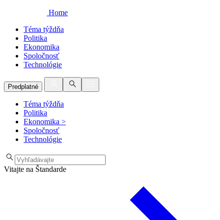
Home
Téma týždňa
Politika
Ekonomika
Spoločnosť
Technológie
Predplatné
Téma týždňa
Politika
Ekonomika
>
Spoločnosť
Technológie
Vitajte na Štandarde