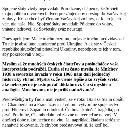
Spojené štáty vtedy nepovedali: Prirodzene, chápeme, že Sovieti
majú politiku otvorených dverí pre záujemcov o vstup do Varšavskej
zmluvy. Kuba chce byť členom Varšavskej zmluvy, o. k., to je ich
vec, nie naša. Nie, Spojené štáty povedali: Pôjdeme do vojny,
vrátane jadrovej, ak Sovietsky zväz neustúpi.
Dnes apelujem: Majte trochu rozumu, prejavte trochu predvídavosti.
To nie je absolútne namierené proti Ukrajine. A ak ste v Českej
republike skutočnými priateľmi Ukrajiny, nepodporujte ich v tom,
aby pokračovali v boji.
Myslím si, že mnohých českých čitateľov a poslucháčov vaša
interpretácia podráždi. Ľudia si tu často myslia, že Mníchov
1938 a sovietska invázia v roku 1968 nám dali jedinečný
historický vhľad. Myslia si, že vieme lepšie ako zvyšok sveta,
aké nebezpečné je ustupovať diktátorovi. Čo si myslíte o
analógii s Mníchovom, nie je príliš nadužívaná?
Predovšetkým by ľudia mali vedieť, že v roku 1938 sa Stalin obrátil
na Chamberlaina a Francúzov s návrhom: vytvoríme spojenectvo
proti Hitlerovi. Západ to odmietol. Čo bola skutočná tragédia, po
prvé. Po druhé, Chamberlain bol zjavne neuveriteľne naivný. V
dnešnej dobe nikto nechce naivitu. Ja, napríklad, žiadam seriózne
nenaivné rokovanie. Je chybou predstavovať si, že keď bol