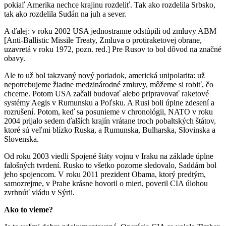
pokiaľ Amerika nechce krajinu rozdeliť. Tak ako rozdelila Srbsko,
tak ako rozdelila Sudán na juh a sever.
A ďalej: v roku 2002 USA jednostranne odstúpili od zmluvy ABM
[Anti-Ballistic Missile Treaty, Zmluva o protiraketovej obrane,
uzavretá v roku 1972, pozn. red.] Pre Rusov to bol dôvod na značné
obavy.
Ale to už bol takzvaný nový poriadok, americká unipolarita: už
nepotrebujeme žiadne medzinárodné zmluvy, môžeme si robiť, čo
chceme. Potom USA začali budovať alebo pripravovať raketové
systémy Aegis v Rumunsku a Poľsku. A Rusi boli úplne zdesení a
rozrušení. Potom, keď sa posunieme v chronológii, NATO v roku
2004 prijalo sedem ďalších krajín vrátane troch pobaltských štátov,
ktoré sú veľmi blízko Ruska, a Rumunska, Bulharska, Slovinska a
Slovenska.
Od roku 2003 viedli Spojené štáty vojnu v Iraku na základe úplne
falošných tvrdení. Rusko to všetko pozorne sledovalo, Saddám bol
jeho spojencom. V roku 2011 prezident Obama, ktorý predtým,
samozrejme, v Prahe krásne hovoril o mieri, poveril CIA úlohou
zvrhnúť vládu v Sýrii.
Ako to vieme?