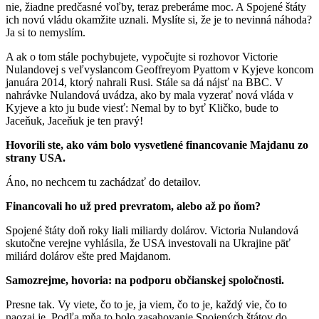
nie, žiadne predčasné voľby, teraz preberáme moc. A Spojené štáty
ich novú vládu okamžite uznali. Myslíte si, že je to nevinná náhoda?
Ja si to nemyslím.
A ak o tom stále pochybujete, vypočujte si rozhovor Victorie
Nulandovej s veľvyslancom Geoffreyom Pyattom v Kyjeve koncom
januára 2014, ktorý nahrali Rusi. Stále sa dá nájsť na BBC. V
nahrávke Nulandová uvádza, ako by mala vyzerať nová vláda v
Kyjeve a kto ju bude viesť: Nemal by to byť Kličko, bude to
Jaceňuk, Jaceňuk je ten pravý!
Hovorili ste, ako vám bolo vysvetlené financovanie Majdanu zo
strany USA.
Áno, no nechcem tu zachádzať do detailov.
Financovali ho už pred prevratom, alebo až po ňom?
Spojené štáty doň roky liali miliardy dolárov. Victoria Nulandová
skutočne verejne vyhlásila, že USA investovali na Ukrajine päť
miliárd dolárov ešte pred Majdanom.
Samozrejme, hovoria: na podporu občianskej spoločnosti.
Presne tak. Vy viete, čo to je, ja viem, čo to je, každý vie, čo to
naozaj je. Podľa mňa to bolo zasahovanie Spojených štátov do