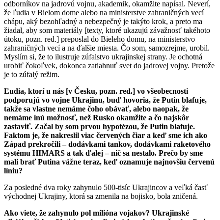
odborníkov na jadrovú vojnu, akademik, okamžite napísal. Neverí,
že ľudia v Bielom dome alebo na ministerstve zahraničných vecí
chápu, aký bezohľadný a nebezpečný je takýto krok, a preto ma
žiadal, aby som materiály [texty, ktoré ukazujú závažnosť takéhoto
útoku, pozn. red.] preposlal do Bieleho domu, na ministerstvo
zahraničných vecí a na ďalšie miesta. Čo som, samozrejme, urobil.
Myslím si, že to ilustruje zúfalstvo ukrajinskej strany. Je ochotná
urobiť čokoľvek, dokonca zatiahnuť svet do jadrovej vojny. Pretože
je to zúfalý režim.
Ľudia, ktorí u nás [v Česku, pozn. red.] vo všeobecnosti
podporujú vo vojne
Ukrajinu
, buď hovoria, že Putin blafuje,
takže sa vlastne nemáme čoho obávať, alebo naopak, že
nemáme inú možnosť, než Rusko okamžite a čo najskôr
zastaviť. Začal by som prvou hypotézou, že Putin blafuje.
Faktom je, že nakreslil viac červených čiar a keď sme ich ako
Západ prekročili – dodávkami tankov, dodávkami raketového
systému HIMARS a tak ďalej – nič sa nestalo. Prečo by sme
mali brať Putina vážne teraz, keď oznamuje najnovšiu červenú
líniu?
Za posledné dva roky zahynulo 500-tisíc Ukrajincov a veľká časť
východnej Ukrajiny, ktorá sa zmenila na bojisko, bola zničená.
Ako viete, že zahynulo pol milióna vojakov? Ukrajinské