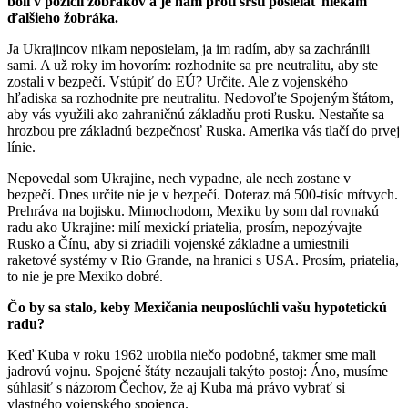
boli v pozícii žobrákov a je nám proti srsti posielať niekam
ďalšieho žobráka.
Ja Ukrajincov nikam neposielam, ja im radím, aby sa zachránili
sami. A už roky im hovorím: rozhodnite sa pre neutralitu, aby ste
zostali v bezpečí. Vstúpiť do EÚ? Určite. Ale z vojenského
hľadiska sa rozhodnite pre neutralitu. Nedovoľte Spojeným štátom,
aby vás využili ako zahraničnú základňu proti Rusku. Nestaňte sa
hrozbou pre základnú bezpečnosť Ruska. Amerika vás tlačí do prvej
línie.
Nepovedal som Ukrajine, nech vypadne, ale nech zostane v
bezpečí. Dnes určite nie je v bezpečí. Doteraz má 500-tisíc mŕtvych.
Prehráva na bojisku. Mimochodom, Mexiku by som dal rovnakú
radu ako Ukrajine: milí mexickí priatelia, prosím, nepozývajte
Rusko a Čínu, aby si zriadili vojenské základne a umiestnili
raketové systémy v Rio Grande, na hranici s USA. Prosím, priatelia,
to nie je pre Mexiko dobré.
Čo by sa stalo, keby Mexičania neuposlúchli vašu hypotetickú
radu?
Keď Kuba v roku 1962 urobila niečo podobné, takmer sme mali
jadrovú vojnu. Spojené štáty nezaujali takýto postoj: Áno, musíme
súhlasiť s názorom Čechov, že aj Kuba má právo vybrať si
vlastného vojenského spojenca.