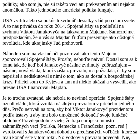
politiky, ako som ja, nie sú takéto veci ani prekvapením ani nejakou
anomáliou. Takto jednoducho americká politika funguje.
USA zvrhli alebo sa pokúsili zvrhnúť desiatky vlád po celom svete.
A to nás privádza do roku 2014. Spojené štáty sa podieľali na
zvrhnutí Viktora Janukovyča na takzvanom Majdane. Samozrejme,
predpokladám, že u vás sa Majdan ľuďom prezentuje ako dôstojná
revolúcia, kde ukrajinský ľud prehovoril.
Náhodou som na vlastné oči pozoroval, ako tento Majdan
sponzorovali Spojené štáty. Prosím, nebuďte naivní. Dostal som sa k
tomu tak, že keď bol Janukovyč násilne zvrhnutý, zdôrazňujem –
násilne, nová vláda, ktorá vzišla z prevratu, ma požiadala, či by som
neprišiel a nediskutoval s nimi o tom, ako sa dostať z hospodárskej
krízy. Priletel som do Kyjeva a tam mi niekto ukázal a vysvetlil, ako
presne USA financovali Majdan.
Je to trochu zvrátené, ale nebola to nevinná operácia. Spojené štáty
uznali vládu, ktorá vznikla násilným prevratom v priebehu jedného
dňa. Prečo netrvali na tom, aby bol Viktor Janukovyč prezidentom
podľa ústavy a aby mu bolo umožnené dokončiť svoje funkčné
obdobie? Pravdepodobne viete, že traja európski ministri
zahraničných vecí [Poľska, Nemecka a Francúzska, pozn. red.]
vyrokovali s Janukovyčom dohodu o predčasných voľbách, ktoré sa
mali konať ešte v tom roku. No vodcovia prevratu povedali: Nie,