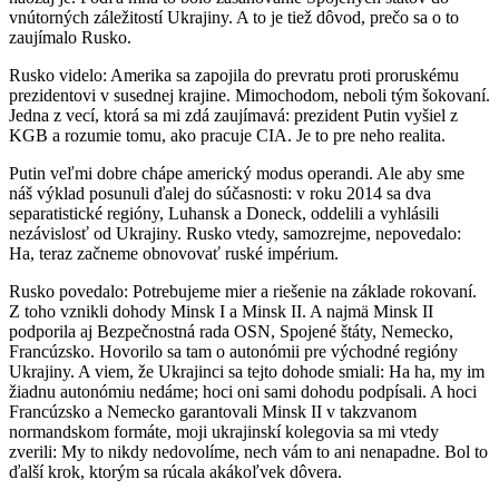
vnútorných záležitostí Ukrajiny. A to je tiež dôvod, prečo sa o to
zaujímalo Rusko.
Rusko videlo: Amerika sa zapojila do prevratu proti proruskému
prezidentovi v susednej krajine. Mimochodom, neboli tým šokovaní.
Jedna z vecí, ktorá sa mi zdá zaujímavá: prezident Putin vyšiel z
KGB a rozumie tomu, ako pracuje CIA. Je to pre neho realita.
Putin veľmi dobre chápe americký modus operandi. Ale aby sme
náš výklad posunuli ďalej do súčasnosti: v roku 2014 sa dva
separatistické regióny, Luhansk a Doneck, oddelili a vyhlásili
nezávislosť od Ukrajiny. Rusko vtedy, samozrejme, nepovedalo:
Ha, teraz začneme obnovovať ruské impérium.
Rusko povedalo: Potrebujeme mier a riešenie na základe rokovaní.
Z toho vznikli dohody Minsk I a Minsk II. A najmä Minsk II
podporila aj Bezpečnostná rada OSN, Spojené štáty, Nemecko,
Francúzsko. Hovorilo sa tam o autonómii pre východné regióny
Ukrajiny. A viem, že Ukrajinci sa tejto dohode smiali: Ha ha, my im
žiadnu autonómiu nedáme; hoci oni sami dohodu podpísali. A hoci
Francúzsko a Nemecko garantovali Minsk II v takzvanom
normandskom formáte, moji ukrajinskí kolegovia sa mi vtedy
zverili: My to nikdy nedovolíme, nech vám to ani nenapadne. Bol to
ďalší krok, ktorým sa rúcala akákoľvek dôvera.