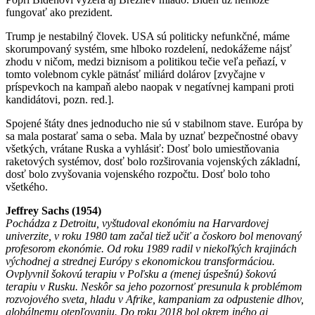
fungovať ako prezident.
Trump je nestabilný človek. USA sú politicky nefunkčné, máme
skorumpovaný systém, sme hlboko rozdelení, nedokážeme nájsť
zhodu v ničom, medzi biznisom a politikou tečie veľa peňazí, v
tomto volebnom cykle pätnásť miliárd dolárov [zvyčajne v
príspevkoch na kampaň alebo naopak v negatívnej kampani proti
kandidátovi, pozn. red.].
Spojené štáty dnes jednoducho nie sú v stabilnom stave. Európa by
sa mala postarať sama o seba. Mala by uznať bezpečnostné obavy
všetkých, vrátane Ruska a vyhlásiť: Dosť bolo umiestňovania
raketových systémov, dosť bolo rozširovania vojenských základní,
dosť bolo zvyšovania vojenského rozpočtu. Dosť bolo toho
všetkého.
Jeffrey Sachs (1954)
Pochádza z Detroitu, vyštudoval ekonómiu na Harvardovej
univerzite, v roku 1980 tam začal tiež učiť a čoskoro bol menovaný
profesorom ekonómie. Od roku 1989 radil v niekoľkých krajinách
východnej a strednej Európy s ekonomickou transformáciou.
Ovplyvnil šokovú terapiu v Poľsku a (menej úspešnú) šokovú
terapiu v Rusku. Neskôr sa jeho pozornosť presunula k problémom
rozvojového sveta, hladu v Afrike, kampaniam za odpustenie dlhov,
globálnemu otepľovaniu. Do roku 2018 bol okrem iného aj