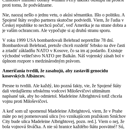
proti tomu, že podvádzame.
Nie, naozaj nešlo o jednu vetu, o akúsi sémantiku. Išlo o politiku. A
Spojené štáty svojho partnera skutočne podviedli. Viem, že ľudia v
Českej republike to nechcú počuť, veď Amerika je na strane dobra a
je vaším ochrancom. Ale vypočujte si aj druhú stranu sporu.
V roku 1999 USA bombardovali Belehrad nepretržite 78 dní.
Bombardovali Belehrad, pretože chceli rozdeliť Srbsko na dve časti
a zriadiť základňu NATO v Kosove, čo sa im aj podarilo. Existuje
východné veliteľstvo NATO pre Balkán. Náš vojenský zásah bol v
úplnom rozpore s medzinárodným právom.
Američania tvrdili, že zasahujú, aby zastavili genocídu
kosovských Albáncov.
Presne to tvrdili. Ale každý, kto pozná fakty, vie, že Spojené štáty
dali vtedajšiemu srbskému vodcovi Miloševičovi ultimátum
napísané tak, aby ho odmietol. Madeleine Albrightová totiž chcela
vojnu proti Miloševičovi.
A keď som už spomenul Madeleine Albrightovú, viem, že v Prahe
máte po nej pomenovanú ulicu [vo vznikajúcom pražskom Smíchov
City bude ulica Madeleine Albrightovej, pozn. red.]. Viem o nej, že
bola vojnová štváčka. A nie sú hranice každého štátu posvätné? Sú,