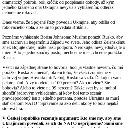
dramatický pokrok, boli krôčik od podpísania dohody, až kým
jedného krásneho dňa Ukrajina nevyšla s vyhlásením: odteraz
nebudeme rokovať.
Dnes vieme, že Spojené štáty povedali Ukrajine, aby odišla od
rokovacieho stola, a že im to povedala Británia.
Poznáme vyhlásenie Borisa Johnsona: Musíme poraziť Rusko, aby
sme zachovali hegemóniu Západu vo svete. Jeho odkaz Zelenskému
znel: Bojujte ďalej, máte našu podporu. Nerokujte, nevyjednávajte o
mieri. A to je jednoznačný postoj: nechceme mier, chceme porážku
Ruska.
Všetci na západnej strane to hovoria, hoci ja vlastne neviem, čo má
porážka Ruska znamenať, okrem toho, že všetci zomrieme v
jadrovej vojne. Hovoria mi: Neboj, Rusko sa vzdá. Ďakujem vám
pekne, páni. A vy to viete na 100 percent? Ako to viete? Ste
bohovia? Alebo to viete na 99 percent? Takže svet by sa mohol
skončiť jadrovým vyhladením, aj keby bol tento scenár
pravdepodobný len z jedného percenta, pretože Ukrajina sa musí
stať členom NATO? Správame sa ako deti, akoby to bola nejaká
stolová hra.
V Českej republike rezonuje argument: Kto sme my, aby sme
Ukrajincom povedali, že ich do NATO neprijmeme? Sami sme