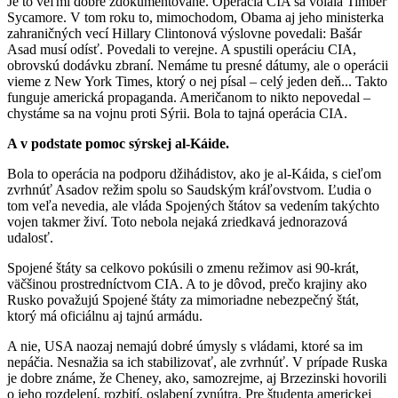
Je to veľmi dobre zdokumentované. Operácia CIA sa volala Timber
Sycamore. V tom roku to, mimochodom, Obama aj jeho ministerka
zahraničných vecí Hillary Clintonová výslovne povedali: Bašár
Asad musí odísť. Povedali to verejne. A spustili operáciu CIA,
obrovskú dodávku zbraní. Nemáme tu presné dátumy, ale o operácii
vieme z New York Times, ktorý o nej písal – celý jeden deň... Takto
funguje americká propaganda. Američanom to nikto nepovedal –
chystáme sa na vojnu proti Sýrii. Bola to tajná operácia CIA.
A v podstate pomoc sýrskej al-Káide.
Bola to operácia na podporu džihádistov, ako je al-Káida, s cieľom
zvrhnúť Asadov režim spolu so Saudským kráľovstvom. Ľudia o
tom veľa nevedia, ale vláda Spojených štátov sa vedením takýchto
vojen takmer živí. Toto nebola nejaká zriedkavá jednorazová
udalosť.
Spojené štáty sa celkovo pokúsili o zmenu režimov asi 90-krát,
väčšinou prostredníctvom CIA. A to je dôvod, prečo krajiny ako
Rusko považujú Spojené štáty za mimoriadne nebezpečný štát,
ktorý má oficiálnu aj tajnú armádu.
A nie, USA naozaj nemajú dobré úmysly s vládami, ktoré sa im
nepáčia. Nesnažia sa ich stabilizovať, ale zvrhnúť. V prípade Ruska
je dobre známe, že Cheney, ako, samozrejme, aj Brzezinski hovorili
o jeho rozdelení, rozbití, oslabení zvnútra. Pre študenta americkej