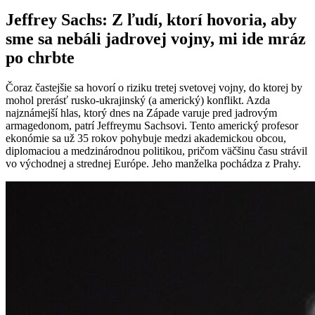
Jeffrey Sachs: Z ľudí, ktorí hovoria, aby
sme sa nebáli jadrovej vojny, mi ide mráz
po chrbte
Čoraz častejšie sa hovorí o riziku tretej svetovej vojny, do ktorej by
mohol prerásť rusko-ukrajinský (a americký) konflikt. Azda
najznámejší hlas, ktorý dnes na Západe varuje pred jadrovým
armagedonom, patrí Jeffreymu Sachsovi. Tento americký profesor
ekonómie sa už 35 rokov pohybuje medzi akademickou obcou,
diplomaciou a medzinárodnou politikou, pričom väčšinu času strávil
vo východnej a strednej Európe. Jeho manželka pochádza z Prahy.