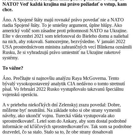
NATO? Veď každá krajina má právo požiadať o vstup, kam
chce.
Áno. A Spojené štáty majú rovnaké právo povedať nie a NATO
riadia Spojené štáty. To je smiešny argument, úplne hlúpy. Ako
americký volič som zásadne proti prítomnosti NATO na Ukrajine.
Ešte v decembri 2021 som telefonoval do Bieleho domu a naliehal
na nich, aby rokovali. Samozrejme, bezvýsledne. V januári 2022
USA prostredníctvom ministra zahraničných vecí Blinkena oznámili
Rusku, že si vyhradzujú právo umiestniť na Ukrajine raketové
systémy.
To vážne?
Áno. Prečítajte si najnovšiu analýzu Raya McGoverna. Tento
bývalý vysokopostavený analytik CIA nedávno o tomto stretnutí
písal. Vo februári 2022 Rusko vystupňovalo takzvanú špeciálnu
vojenskú operáciu.
A v priebehu niekoľkých dní Zelenskyj zrazu povedal: Dobre,
môžeme byť neutrálni. Na základe toho si obe strany vymenili
návrhy, ako ukončiť vojnu. Turecká vláda vystupovala ako
sprostredkovateľ. Letel som do Ankary, aby som dostal podrobné
informácie od kľúčových sprostredkovateľov. Tak som sa podrobne
dozvedel, čo sa stalo. Stalo sa to, že obe strany dosahovali