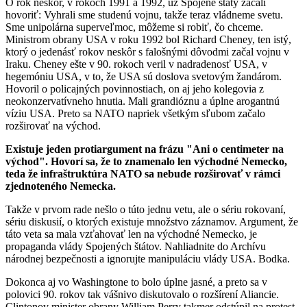
O rok neskôr, v rokoch 1991 a 1992, už Spojené štáty začali
hovoriť: Vyhrali sme studenú vojnu, takže teraz vládneme svetu.
Sme unipolárna superveľmoc, môžeme si robiť, čo chceme.
Ministrom obrany USA v roku 1992 bol Richard Cheney, ten istý,
ktorý o jedenásť rokov neskôr s falošnými dôvodmi začal vojnu v
Iraku. Cheney ešte v 90. rokoch veril v nadradenosť USA, v
hegemóniu USA, v to, že USA sú doslova svetovým žandárom.
Hovoril o policajných povinnostiach, on aj jeho kolegovia z
neokonzervatívneho hnutia. Mali grandióznu a úplne arogantnú
víziu USA. Preto sa NATO napriek všetkým sľubom začalo
rozširovať na východ.
Existuje jeden protiargument na frázu "Ani o centimeter na
východ". Hovorí sa, že to znamenalo len východné Nemecko,
teda že infraštruktúra NATO sa nebude rozširovať v rámci
zjednoteného Nemecka.
Takže v prvom rade nešlo o túto jednu vetu, ale o sériu rokovaní,
sériu diskusií, o ktorých existuje množstvo záznamov. Argument, že
táto veta sa mala vzťahovať len na východné Nemecko, je
propaganda vlády Spojených štátov. Nahliadnite do Archívu
národnej bezpečnosti a ignorujte manipuláciu vlády USA. Bodka.
Dokonca aj vo Washingtone to bolo úplne jasné, a preto sa v
polovici 90. rokov tak vášnivo diskutovalo o rozšírení Aliancie.
Clintonov minister obrany William Perry takmer odstúpil na protest