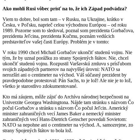
Ako mohli Rusi vôbec prísť na to, že ich Západ podvádza?
Viem to dobre, bol som tam – v Rusku, na Ukrajine, krátko v
Česku, v Poľsku, naprieč celou východnou Európou – od roku
1989. Pozorne som to sledoval, poznal som prezidenta Gorbačova,
prezidenta Jeľcina, prezidenta Kučmu, poznám vedúcich
predstaviteľov vašej časti Európy. Problém je v tomto:
V roku 1990 chcel Michail Gorbačov ukončiť studenú vojnu. Nie
tým, že by uznal porážku zo strany Spojených štátov. Nie, chcel
ukončiť studenú vojnu. Rozpustil Varšavskú zmluvu s prísľubom
svojich západných partnerov na najvyššej úrovni: NATO sa
nerozšíri ani o centimeter na východ. Váš súčasný prezident by
pravdepodobne protestoval: Pán Sachs, to je lož! Ale nie je to lož,
všetko je starostlivo zdokumentované.
Kto má záujem, môže zájsť do Archívu národnej bezpečnosti na
Univerzite Georgea Washingtona. Nájde tam stránku s názvom Čo
počul Gorbačov a stránku s názvom Čo počul Jeľcin. Americký
minister zahraničných vecí James Baker a nemecký minister
zahraničných vecí Hans-Dietrich Genscher povedali Sovietom:
NATO sa nepohne ani o centimeter na východ. A, samozrejme, zo
strany Spojených štátov to bola lož.