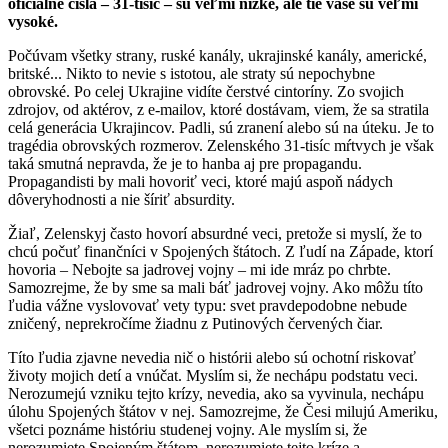
oficiálne čísla – 31-tisíc – sú veľmi nízke, ale tie vaše sú veľmi
vysoké.
Počúvam všetky strany, ruské kanály, ukrajinské kanály, americké,
britské... Nikto to nevie s istotou, ale straty sú nepochybne
obrovské. Po celej Ukrajine vidíte čerstvé cintoríny. Zo svojich
zdrojov, od aktérov, z e-mailov, ktoré dostávam, viem, že sa stratila
celá generácia Ukrajincov. Padli, sú zranení alebo sú na úteku. Je to
tragédia obrovských rozmerov. Zelenského 31-tisíc mŕtvych je však
taká smutná nepravda, že je to hanba aj pre propagandu.
Propagandisti by mali hovoriť veci, ktoré majú aspoň nádych
dôveryhodnosti a nie šíriť absurdity.
Žiaľ, Zelenskyj často hovorí absurdné veci, pretože si myslí, že to
chcú počuť finančníci v Spojených štátoch. Z ľudí na Západe, ktorí
hovoria – Nebojte sa jadrovej vojny – mi ide mráz po chrbte.
Samozrejme, že by sme sa mali báť jadrovej vojny. Ako môžu títo
ľudia vážne vyslovovať vety typu: svet pravdepodobne nebude
zničený, neprekročíme žiadnu z Putinových červených čiar.
Títo ľudia zjavne nevedia nič o histórii alebo sú ochotní riskovať
životy mojich detí a vnúčat. Myslím si, že nechápu podstatu veci.
Nerozumejú vzniku tejto krízy, nevedia, ako sa vyvinula, nechápu
úlohu Spojených štátov v nej. Samozrejme, že Česi milujú Ameriku,
všetci poznáme históriu studenej vojny. Ale myslím si, že
nerozumiete Spojeným štátom, nerozumiete tejto kríze a