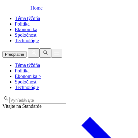
Home
Téma týždňa
Politika
Ekonomika
Spoločnosť
Technológie
Predplatné
Téma týždňa
Politika
Ekonomika
>
Spoločnosť
Technológie
Vitajte na Štandarde