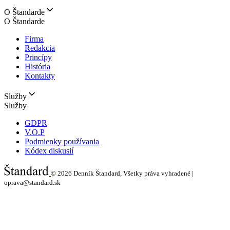
O Štandarde
O Štandarde
Firma
Redakcia
Princípy
História
Kontakty
Služby
Služby
GDPR
V.O.P
Podmienky používania
Kódex diskusií
© 2026
Denník Štandard, Všetky práva vyhradené |
oprava@standard.sk