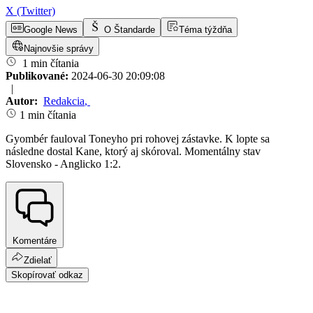
X (Twitter)
Google News
O Štandarde
Téma týždňa
Najnovšie správy
1 min čítania
Publikované:
2024-06-30 20:09:08
|
Autor:
Redakcia
,
1 min čítania
Gyombér fauloval Toneyho pri rohovej zástavke. K lopte sa
následne dostal Kane, ktorý aj skóroval. Momentálny stav
Slovensko - Anglicko 1:2.
Komentáre
Zdielať
Skopírovať odkaz