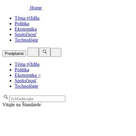
Home
Téma týždňa
Politika
Ekonomika
Spoločnosť
Technológie
Predplatné
Téma týždňa
Politika
Ekonomika
>
Spoločnosť
Technológie
Vitajte na Štandarde