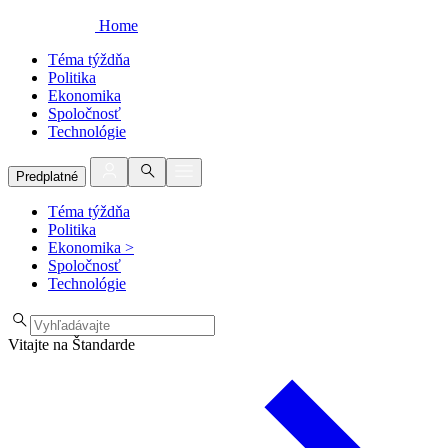
Home
Téma týždňa
Politika
Ekonomika
Spoločnosť
Technológie
Predplatné
Téma týždňa
Politika
Ekonomika
>
Spoločnosť
Technológie
Vitajte na Štandarde