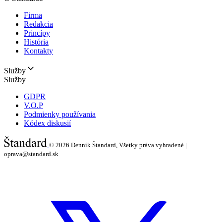
Firma
Redakcia
Princípy
História
Kontakty
Služby
Služby
GDPR
V.O.P
Podmienky používania
Kódex diskusií
© 2026
Denník Štandard, Všetky práva vyhradené |
oprava@standard.sk