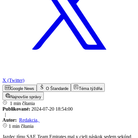
X (Twitter)
Google News
O Štandarde
Téma týždňa
Najnovšie správy
1 min čítania
Publikované:
2024-07-20 18:54:00
|
Autor:
Redakcia
,
1 min čítania
Jazdec tímu SAE Team Emirates mal v cieli náskok sedem sekúnd