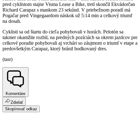
pred cyklistom stajne Visma Lease a Bike, tretí skončil Ekvádorčan
Richard Carapaz s mankom 23 sekúnd. V priebežnom poradí má
Pogačar pred Vingegaardom náskok už 5:14 min a celkový triumf
na dosah.
Cyklisti sa od štartu do cieľa pohybovali v horách. Pelotón sa
takmer okamžite rozbil, na predných pozíciách sa okrem jazdcov pre
celkové poradie pohybovali aj vrchári so záujmom o triumf v etape a
predovšetkým Carapaz, ktorý bránil bodkovaný dres.
(tasr)
Komentáre
Zdielať
Skopírovať odkaz