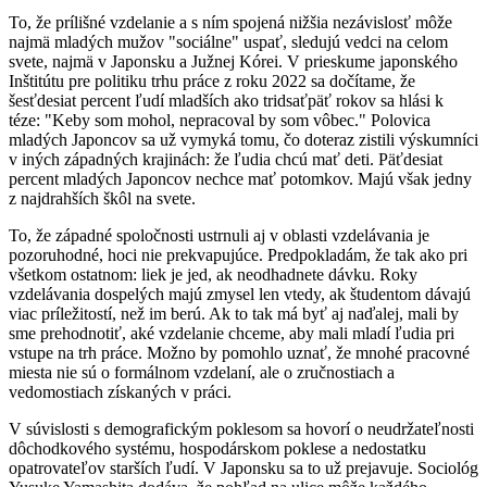
To, že prílišné vzdelanie a s ním spojená nižšia nezávislosť môže
najmä mladých mužov "sociálne" uspať, sledujú vedci na celom
svete, najmä v Japonsku a Južnej Kórei. V prieskume japonského
Inštitútu pre politiku trhu práce z roku 2022 sa dočítame, že
šesťdesiat percent ľudí mladších ako tridsaťpäť rokov sa hlási k
téze: "Keby som mohol, nepracoval by som vôbec." Polovica
mladých Japoncov sa už vymyká tomu, čo doteraz zistili výskumníci
v iných západných krajinách: že ľudia chcú mať deti. Päťdesiat
percent mladých Japoncov nechce mať potomkov. Majú však jedny
z najdrahších škôl na svete.
To, že západné spoločnosti ustrnuli aj v oblasti vzdelávania je
pozoruhodné, hoci nie prekvapujúce. Predpokladám, že tak ako pri
všetkom ostatnom: liek je jed, ak neodhadnete dávku. Roky
vzdelávania dospelých majú zmysel len vtedy, ak študentom dávajú
viac príležitostí, než im berú. Ak to tak má byť aj naďalej, mali by
sme prehodnotiť, aké vzdelanie chceme, aby mali mladí ľudia pri
vstupe na trh práce. Možno by pomohlo uznať, že mnohé pracovné
miesta nie sú o formálnom vzdelaní, ale o zručnostiach a
vedomostiach získaných v práci.
V súvislosti s demografickým poklesom sa hovorí o neudržateľnosti
dôchodkového systému, hospodárskom poklese a nedostatku
opatrovateľov starších ľudí. V Japonsku sa to už prejavuje. Sociológ