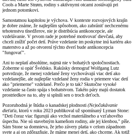
Cools a Marte Strøm, rodiny s aktívnymi otcami zostávajú pri
jednom potomkovi.
Samostatnou kapitolou je výchova. V kontexte rozvojových krajín
je dobre známe, že najlepším spôsobom, ako zabrániť nechcenému
tehotenstvu tínedžerov, nie je distribúcia antikoncepcie, ale
vzdelávanie. V prvom rade je potrebné motivovať dievčatá, aby
chceli znížiť počet detí. Práve vzdelanie im poskytne inú kariéru ako
materstvo a až po otvorení týchto dverí bude antikoncepcia
"fungovať".
Ani to neplatí absolútne, najmä nie v bohatých spoločnostiach.
Zoberme si opäť Švédsko. Rakúsky demograf Wolfgang Lutz
potvrdzuje, že menej vzdelané ženy vychovávajú viac detí ako
vzdelanejšie, ale najlepšie vzdelané ženy rodia v priemere viac detí
ako "priemerne" vzdelané. Prečo je to tak? Skutočne vysoké
vzdelanie sa často spája s bohatstvom. Takéto páry majú dostatok
prostriedkov na to, aby si splnili sen o troch deťoch.
Pozoruhodná je štúdia o kanadskej plodnosti
(Ne)očakávanie
dieťaťa
, ktorú v roku 2023 publikoval už spomínaný Lyman Stone:
"Deti čoraz viac figurujú ako vrchol materiálneho a vzťahového
úspechu. Nie sú stavebným kameňom rodiny, ale jej klenbou," píše.
Sám Stone sa domnieva, že jeho závery platia v celom západnom
svete a aj on zdôrazňuje, že máme menej detí, ako chceme. Ak totiž