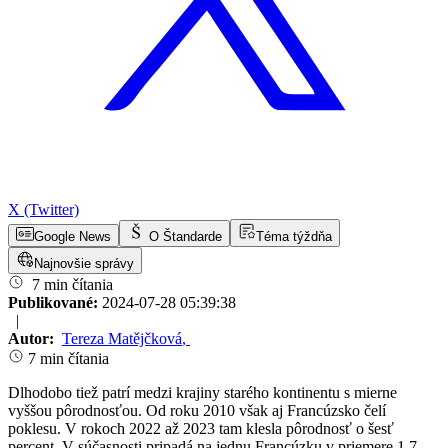
X (Twitter)
Google News
O Štandarde
Téma týždňa
Najnovšie správy
7 min čítania
Publikované:
2024-07-28 05:39:38
|
Autor:
Tereza Matějčková
,
7 min čítania
Dlhodobo tiež patrí medzi krajiny starého kontinentu s mierne
vyššou pôrodnosťou. Od roku 2010 však aj Francúzsko čelí
poklesu. V rokoch 2022 až 2023 tam klesla pôrodnosť o šesť
percent. V súčasnosti pripadá na jednu Francúzku v priemere 1,7