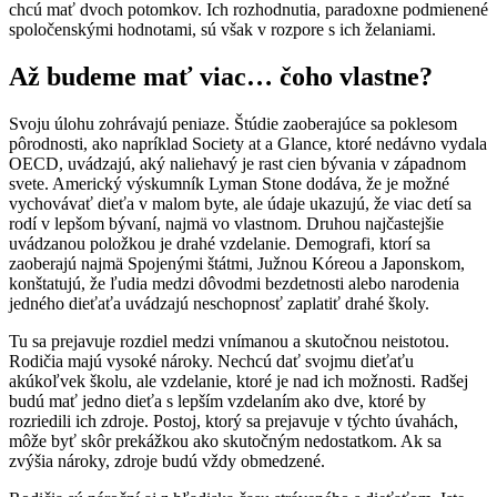
chcú mať dvoch potomkov. Ich rozhodnutia, paradoxne podmienené
spoločenskými hodnotami, sú však v rozpore s ich želaniami.
Až budeme mať viac… čoho vlastne?
Svoju úlohu zohrávajú peniaze. Štúdie zaoberajúce sa poklesom
pôrodnosti, ako napríklad Society at a Glance, ktoré nedávno vydala
OECD, uvádzajú, aký naliehavý je rast cien bývania v západnom
svete. Americký výskumník Lyman Stone dodáva, že je možné
vychovávať dieťa v malom byte, ale údaje ukazujú, že viac detí sa
rodí v lepšom bývaní, najmä vo vlastnom. Druhou najčastejšie
uvádzanou položkou je drahé vzdelanie. Demografi, ktorí sa
zaoberajú najmä Spojenými štátmi, Južnou Kóreou a Japonskom,
konštatujú, že ľudia medzi dôvodmi bezdetnosti alebo narodenia
jedného dieťaťa uvádzajú neschopnosť zaplatiť drahé školy.
Tu sa prejavuje rozdiel medzi vnímanou a skutočnou neistotou.
Rodičia majú vysoké nároky. Nechcú dať svojmu dieťaťu
akúkoľvek školu, ale vzdelanie, ktoré je nad ich možnosti. Radšej
budú mať jedno dieťa s lepším vzdelaním ako dve, ktoré by
rozriedili ich zdroje. Postoj, ktorý sa prejavuje v týchto úvahách,
môže byť skôr prekážkou ako skutočným nedostatkom. Ak sa
zvýšia nároky, zdroje budú vždy obmedzené.