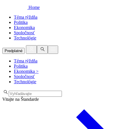
Home
Téma týždňa
Politika
Ekonomika
Spoločnosť
Technológie
Predplatné
Téma týždňa
Politika
Ekonomika
>
Spoločnosť
Technológie
Vitajte na Štandarde