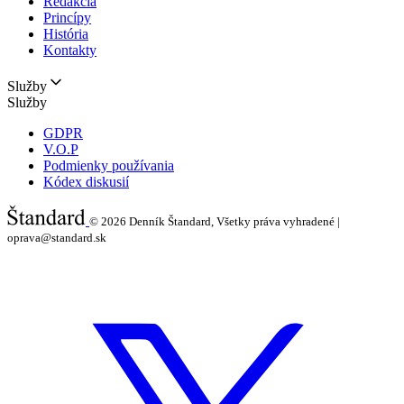
Redakcia
Princípy
História
Kontakty
Služby
Služby
GDPR
V.O.P
Podmienky používania
Kódex diskusií
© 2026
Denník Štandard, Všetky práva vyhradené |
oprava@standard.sk