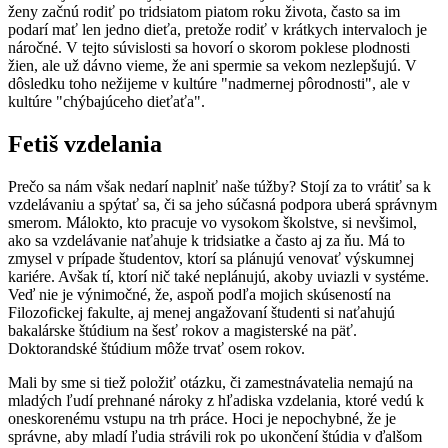
ženy začnú rodiť po tridsiatom piatom roku života, často sa im
podarí mať len jedno dieťa, pretože rodiť v krátkych intervaloch je
náročné. V tejto súvislosti sa hovorí o skorom poklese plodnosti
žien, ale už dávno vieme, že ani spermie sa vekom nezlepšujú. V
dôsledku toho nežijeme v kultúre "nadmernej pôrodnosti", ale v
kultúre "chýbajúceho dieťaťa".
Fetiš vzdelania
Prečo sa nám však nedarí naplniť naše túžby? Stojí za to vrátiť sa k
vzdelávaniu a spýtať sa, či sa jeho súčasná podpora uberá správnym
smerom. Málokto, kto pracuje vo vysokom školstve, si nevšimol,
ako sa vzdelávanie naťahuje k tridsiatke a často aj za ňu. Má to
zmysel v prípade študentov, ktorí sa plánujú venovať výskumnej
kariére. Avšak tí, ktorí nič také neplánujú, akoby uviazli v systéme.
Veď nie je výnimočné, že, aspoň podľa mojich skúseností na
Filozofickej fakulte, aj menej angažovaní študenti si naťahujú
bakalárske štúdium na šesť rokov a magisterské na päť.
Doktorandské štúdium môže trvať osem rokov.
Mali by sme si tiež položiť otázku, či zamestnávatelia nemajú na
mladých ľudí prehnané nároky z hľadiska vzdelania, ktoré vedú k
oneskorenému vstupu na trh práce. Hoci je nepochybné, že je
správne, aby mladí ľudia strávili rok po ukončení štúdia v ďalšom