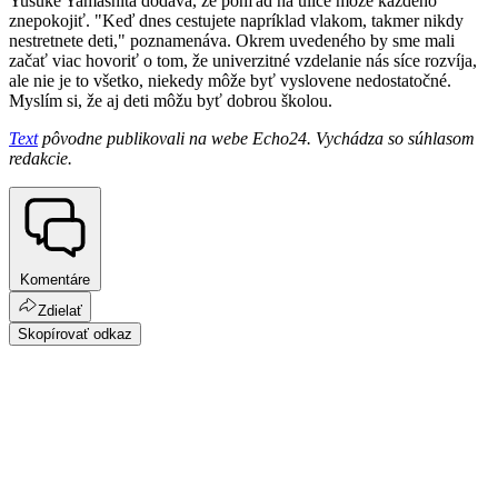
Yusuke Yamashita dodáva, že pohľad na ulice môže každého
znepokojiť. "Keď dnes cestujete napríklad vlakom, takmer nikdy
nestretnete deti," poznamenáva. Okrem uvedeného by sme mali
začať viac hovoriť o tom, že univerzitné vzdelanie nás síce rozvíja,
ale nie je to všetko, niekedy môže byť vyslovene nedostatočné.
Myslím si, že aj deti môžu byť dobrou školou.
Text
pôvodne publikovali na webe Echo24. Vychádza so súhlasom
redakcie.
Komentáre
Zdielať
Skopírovať odkaz