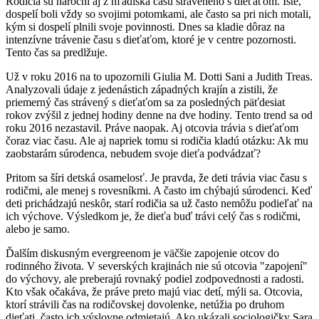
Rodičia sú nároční aj z hľadiska času stráveného s dieťaťom. Iste,
dospelí boli vždy so svojimi potomkami, ale často sa pri nich motali,
kým si dospelí plnili svoje povinnosti. Dnes sa kladie dôraz na
intenzívne trávenie času s dieťaťom, ktoré je v centre pozornosti.
Tento čas sa predlžuje.
Už v roku 2016 na to upozornili Giulia M. Dotti Sani a Judith Treas.
Analyzovali údaje z jedenástich západných krajín a zistili, že
priemerný čas strávený s dieťaťom sa za posledných päťdesiat
rokov zvýšil z jednej hodiny denne na dve hodiny. Tento trend sa od
roku 2016 nezastavil. Práve naopak. Aj otcovia trávia s dieťaťom
čoraz viac času. Ale aj napriek tomu si rodičia kladú otázku: Ak mu
zaobstarám súrodenca, nebudem svoje dieťa podvádzať?
Pritom sa šíri detská osamelosť. Je pravda, že deti trávia viac času s
rodičmi, ale menej s rovesníkmi. A často im chýbajú súrodenci. Keď
deti prichádzajú neskôr, starí rodičia sa už často nemôžu podieľať na
ich výchove. Výsledkom je, že dieťa buď trávi celý čas s rodičmi,
alebo je samo.
Ďalším diskusným evergreenom je väčšie zapojenie otcov do
rodinného života. V severských krajinách nie sú otcovia "zapojení"
do výchovy, ale preberajú rovnaký podiel zodpovednosti a radosti.
Kto však očakáva, že práve preto majú viac detí, mýli sa. Otcovia,
ktorí strávili čas na rodičovskej dovolenke, netúžia po druhom
dieťati, často ich výslovne odmietajú. Ako ukázali sociologičky Sara