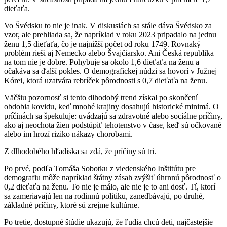
dieťaťa.
Vo Švédsku to nie je inak. V diskusiách sa stále dáva Švédsko za
vzor, ale prehliada sa, že napríklad v roku 2023 pripadalo na jednu
ženu 1,5 dieťaťa, čo je najnižší počet od roku 1749. Rovnaký
problém rieši aj Nemecko alebo Švajčiarsko. Ani Česká republika
na tom nie je dobre. Pohybuje sa okolo 1,6 dieťaťa na ženu a
očakáva sa ďalší pokles. O demografickej núdzi sa hovorí v Južnej
Kórei, ktorá uzatvára rebríček pôrodnosti s 0,7 dieťaťa na ženu.
Väčšiu pozornosť si tento dlhodobý trend získal po skončení
obdobia kovidu, keď mnohé krajiny dosahujú historické minimá. O
príčinách sa špekuluje: uvádzajú sa zdravotné alebo sociálne príčiny,
ako aj neochota žien podstúpiť tehotenstvo v čase, keď sú očkované
alebo im hrozí riziko nákazy chorobami.
Z dlhodobého hľadiska sa zdá, že príčiny sú tri.
Po prvé, podľa Tomáša Sobotku z viedenského Inštitútu pre
demografiu môže napríklad štátny zásah zvýšiť úhrnnú pôrodnosť o
0,2 dieťaťa na ženu. To nie je málo, ale nie je to ani dosť. Tí, ktorí
sa zameriavajú len na rodinnú politiku, zanedbávajú, po druhé,
základné príčiny, ktoré sú zrejme kultúrne.
Po tretie, dostupné štúdie ukazujú, že ľudia chcú deti, najčastejšie