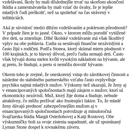
vzdelávaní, školy by mali dôslednejšie trvať na skoršom ukončení
štúdia a zamestnávatelia by mali vziať do úvahy, že je lepšie
mladých ľudí preškoliť, než sa spoliehať na čas strávený v
inštitúciách.
Aká je súvislosť medzi dlhým vzdelávaním a poklesom pôrodnosti?
V prípade žien je to jasné. Okno, v ktorom môžu porodiť vytúžené
dve deti, sa zmenšuje. Dlhé školské vzdelávanie má však škodlivý
vplyv na obe pohlavia. Ľudia sa nestávajú finančne nezávislými a
často žijú s rodičmi. Podľa Stonea, ktorý skúmal mieru plodnosti v
100 krajinách, je to hlavný dôvod, prečo ľudia nemajú deti. Často
však bývajú doma nielen kvôli vysokým nákladom na bývanie, ale
aj preto, že študujú, a preto si nemôžu dovoliť bývanie.
Okrem toho je zrejmé, že oneskorený vstup do zárobkovej činnosti a
následne do stabilného partnerského vzťahu často ovplyvňuje
psychiku najmä mladých mužov. Výskumy tiež ukazujú, že ženy aj
v emancipovaných spoločnostiach majú záujem o mužov, ktorí sú
ekonomicky nezávislí. Muž, ktorý žije doma a študuje, nebude
atraktívny, čo môžu prežívať ako frustrujúci faktor. To, že mladé
ženy dávajú prednosť zabezpečenejším mužom aj v
emancipovaných spoločnostiach potvrdzuje aj minuloročná
švajčiarska štúdia Margit Osterlohovej a Katji Rostovej. Obe
výskumníčky boli za svoje zistenia napadnuté, ale už spomínaný
Lyman Stone dospel k rovnakému záveru.