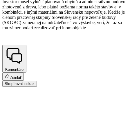
Investor musel vylúčiť plánovanú obytnú a administratívnu budovu
zhotovenú z dreva, lebo platná požiarna norma takéto stavby aj v
kombinácii s inými materiálmi na Slovensku nepovoľuje. Keďže je
členom pracovnej skupiny Slovenskej rady pre zelené budovy
(SKGBC) zameranej na udržateľnosť vo výstavbe, verí, že raz sa
mu zámer podarí zrealizovať pri inom objekte.
Komentáre
Zdielať
Skopírovať odkaz