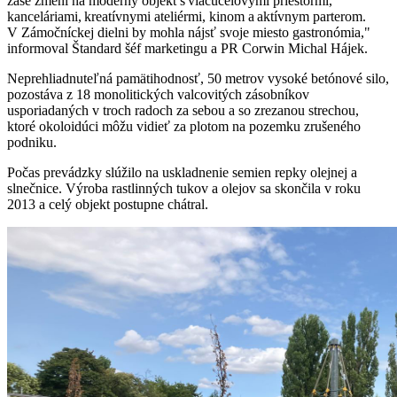
zase zmení na moderný objekt s viacúčelovými priestormi,
kanceláriami, kreatívnymi ateliérmi, kinom a aktívnym parterom.
V Zámočníckej dielni by mohla nájsť svoje miesto gastronómia,"
informoval Štandard šéf marketingu a PR Corwin Michal Hájek.
Neprehliadnuteľná pamätihodnosť, 50 metrov vysoké betónové silo,
pozostáva z 18 monolitických valcovitých zásobníkov
usporiadaných v troch radoch za sebou a so zrezanou strechou,
ktoré okoloidúci môžu vidieť za plotom na pozemku zrušeného
podniku.
Počas prevádzky slúžilo na uskladnenie semien repky olejnej a
slnečnice. Výroba rastlinných tukov a olejov sa skončila v roku
2013 a celý objekt postupne chátral.