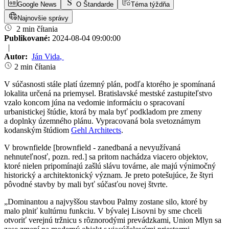
Google News
O Štandarde
Téma týždňa
Najnovšie správy
2 min čítania
Publikované:
2024-08-04 09:00:00
|
Autor:
Ján Vida
,
2 min čítania
V súčasnosti stále platí územný plán, podľa ktorého je spomínaná
lokalita určená na priemysel. Bratislavské mestské zastupiteľstvo
vzalo koncom júna na vedomie informáciu o spracovaní
urbanistickej štúdie, ktorá by mala byť podkladom pre zmeny
a doplnky územného plánu. Vypracovaná bola svetoznámym
kodanským štúdiom
Gehl Architects
.
V brownfielde [brownfield - zanedbaná a nevyužívaná
nehnuteľnosť, pozn. red.] sa pritom nachádza viacero objektov,
ktoré nielen pripomínajú zašlú slávu továrne, ale majú výnimočný
historický a architektonický význam. Je preto potešujúce, že štyri
pôvodné stavby by mali byť súčasťou novej štvrte.
„Dominantou a najvyššou stavbou Palmy zostane silo, ktoré by
malo plniť kultúrnu funkciu. V bývalej Lisovni by sme chceli
otvoriť verejnú tržnicu s rôznorodými prevádzkami, Union Mlyn sa