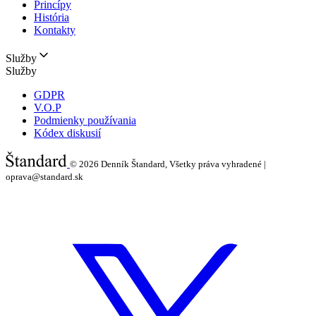
Princípy
História
Kontakty
Služby
Služby
GDPR
V.O.P
Podmienky používania
Kódex diskusií
© 2026
Denník Štandard, Všetky práva vyhradené |
oprava@standard.sk