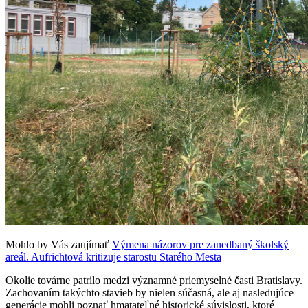
Mohlo by Vás zaujímať
Výmena názorov pre zanedbaný školský
areál. Aufrichtová kritizuje starostu Starého Mesta
Okolie továrne patrilo medzi významné priemyselné časti Bratislavy.
Zachovaním takýchto stavieb by nielen súčasná, ale aj nasledujúce
generácie mohli poznať hmatateľné historické súvislosti, ktoré