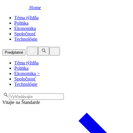
Home
Téma týždňa
Politika
Ekonomika
Spoločnosť
Technológie
Predplatné
Téma týždňa
Politika
Ekonomika
>
Spoločnosť
Technológie
Vitajte na Štandarde