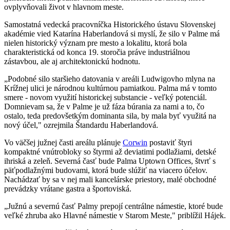
ovplyvňovali život v hlavnom meste.
Samostatná vedecká pracovníčka Historického ústavu Slovenskej
akadémie vied Katarína Haberlandová si myslí, že silo v Palme má
nielen historický význam pre mesto a lokalitu, ktorá bola
charakteristická od konca 19. storočia práve industriálnou
zástavbou, ale aj architektonickú hodnotu.
„Podobné silo staršieho datovania v areáli Ludwigovho mlyna na
Krížnej ulici je národnou kultúrnou pamiatkou. Palma má v tomto
smere - novom využití historickej substancie - veľký potenciál.
Domnievam sa, že v Palme je už fáza búrania za nami a to, čo
ostalo, teda predovšetkým dominanta sila, by mala byť využitá na
nový účel," ozrejmila Štandardu Haberlandová.
Vo väčšej južnej časti areálu plánuje
Corwin
postaviť štyri
kompaktné vnútrobloky so štyrmi až deviatimi podlažiami, detské
ihriská a zeleň. Severná časť bude Palma Uptown Offices, štvrť s
päťpodlažnými budovami, ktorá bude slúžiť na viacero účelov.
Nachádzať by sa v nej mali kancelárske priestory, malé obchodné
prevádzky vrátane gastra a športoviská.
„Južnú a severnú časť Palmy prepojí centrálne námestie, ktoré bude
veľké zhruba ako Hlavné námestie v Starom Meste," priblížil Hájek.