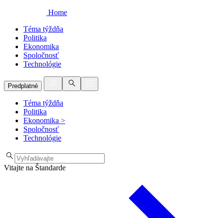
Home
Téma týždňa
Politika
Ekonomika
Spoločnosť
Technológie
Predplatné
Téma týždňa
Politika
Ekonomika
>
Spoločnosť
Technológie
Vitajte na Štandarde