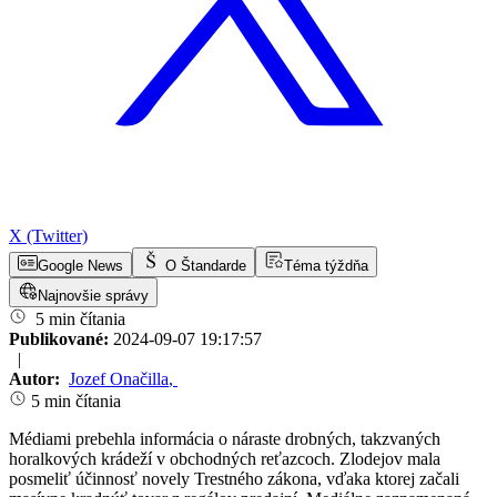
X (Twitter)
Google News
O Štandarde
Téma týždňa
Najnovšie správy
5 min čítania
Publikované:
2024-09-07 19:17:57
|
Autor:
Jozef Onačilla
,
5 min čítania
Médiami prebehla informácia o náraste drobných, takzvaných
horalkových krádeží v obchodných reťazcoch. Zlodejov mala
posmeliť účinnosť novely Trestného zákona, vďaka ktorej začali