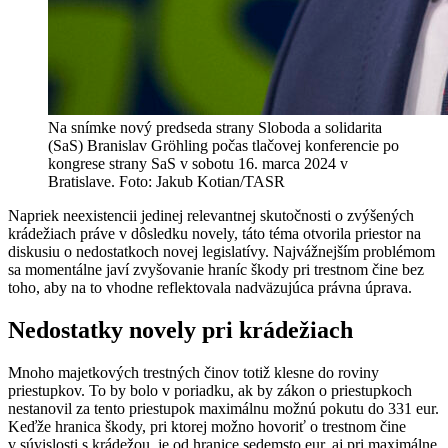
Na snímke nový predseda strany Sloboda a solidarita
(SaS) Branislav Gröhling počas tlačovej konferencie po
kongrese strany SaS v sobotu 16. marca 2024 v
Bratislave. Foto: Jakub Kotian/TASR
Napriek neexistencii jedinej relevantnej skutočnosti o zvýšených
krádežiach práve v dôsledku novely, táto téma otvorila priestor na
diskusiu o nedostatkoch novej legislatívy. Najvážnejším problémom
sa momentálne javí zvyšovanie hraníc škody pri trestnom čine bez
toho, aby na to vhodne reflektovala nadväzujúca právna úprava.
Nedostatky novely pri krádežiach
Mnoho majetkových trestných činov totiž klesne do roviny
priestupkov. To by bolo v poriadku, ak by zákon o priestupkoch
nestanovil za tento priestupok maximálnu možnú pokutu do 331 eur.
Keďže hranica škody, pri ktorej možno hovoriť o trestnom čine
v súvislosti s krádežou, je od hranice sedemsto eur, aj pri maximálne