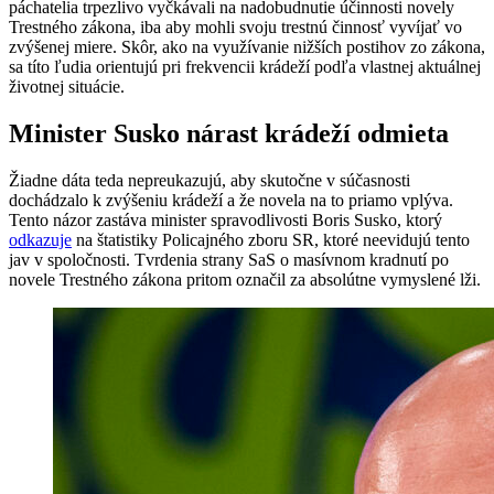
páchatelia trpezlivo vyčkávali na nadobudnutie účinnosti novely
Trestného zákona, iba aby mohli svoju trestnú činnosť vyvíjať vo
zvýšenej miere. Skôr, ako na využívanie nižších postihov zo zákona,
sa títo ľudia orientujú pri frekvencii krádeží podľa vlastnej aktuálnej
životnej situácie.
Minister Susko nárast krádeží odmieta
Žiadne dáta teda nepreukazujú, aby skutočne v súčasnosti
dochádzalo k zvýšeniu krádeží a že novela na to priamo vplýva.
Tento názor zastáva minister spravodlivosti Boris Susko, ktorý
odkazuje
na štatistiky Policajného zboru SR, ktoré neevidujú tento
jav v spoločnosti. Tvrdenia strany SaS o masívnom kradnutí po
novele Trestného zákona pritom označil za absolútne vymyslené lži.