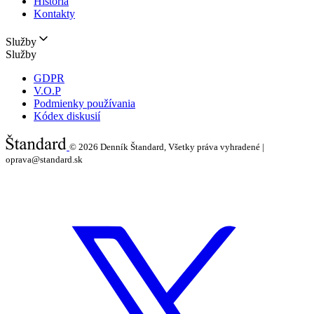
História
Kontakty
Služby
Služby
GDPR
V.O.P
Podmienky používania
Kódex diskusií
© 2026
Denník Štandard, Všetky práva vyhradené |
oprava@standard.sk