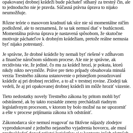
opakovanej drobnej krádeži bude páchateľ stíhaný za trestný čin, ale
to jednoducho nie je pravda. Súčasná právna úprava to nijako
neumožňuje.
Rôzne teórie o masovom kradnutí tak síce nie sú momentálne ničím
podložené, ale to neznamená, že sa tak nemusí diať v budúcnosti.
Momentálna právna úprava je nastavená spôsobom, že skutočne
motivuje páchateľov k drobným krádežiam, pretože reálne nemusia
byť nijako potrestaný.
Je správne, že drobné krádeže by nemali byť riešené v zdĺhavom
a finančne náročnom súdnom procese. Ale nie je správne, ak
recidivista vie, že jediné, čo mu za krádež hrozí, je pokuta, ktorú
nikdy nikto nevymôže. Práve pre tieto prípady obsahovala minulá
verzia Trestného zákona ustanovenie o prísnejšom posudzovaní
krádeže aj pri drobnej recidíve, a to až v trestnej rovine. Zlodeji tak
vedeli, že aj pri opakovanej drobnej krádeži im môže hroziť väzenie.
Tieto nedostatky novely Trestného zákona by pritom mohli byť
odstránené, ak by takto rozsiahle zmeny prechádzali riadnym
legislatívnym procesom, v ktorom by bolo možné na ne upozorniť
a ešte v procese prijímania zákona ich odstrániť.
Zákonodarca síce nemusí reagovať na fiktívne nájazdy zlodejov
vyprodukované z jedného nejasného vyjadrenia hovorcu, ale musí