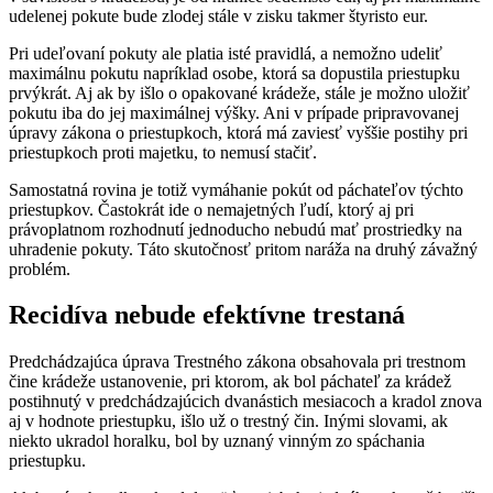
udelenej pokute bude zlodej stále v zisku takmer štyristo eur.
Pri udeľovaní pokuty ale platia isté pravidlá, a nemožno udeliť
maximálnu pokutu napríklad osobe, ktorá sa dopustila priestupku
prvýkrát. Aj ak by išlo o opakované krádeže, stále je možno uložiť
pokutu iba do jej maximálnej výšky. Ani v prípade pripravovanej
úpravy zákona o priestupkoch, ktorá má zaviesť vyššie postihy pri
priestupkoch proti majetku, to nemusí stačiť.
Samostatná rovina je totiž vymáhanie pokút od páchateľov týchto
priestupkov. Častokrát ide o nemajetných ľudí, ktorý aj pri
právoplatnom rozhodnutí jednoducho nebudú mať prostriedky na
uhradenie pokuty. Táto skutočnosť pritom naráža na druhý závažný
problém.
Recidíva nebude efektívne trestaná
Predchádzajúca úprava Trestného zákona obsahovala pri trestnom
čine krádeže ustanovenie, pri ktorom, ak bol páchateľ za krádež
postihnutý v predchádzajúcich dvanástich mesiacoch a kradol znova
aj v hodnote priestupku, išlo už o trestný čin. Inými slovami, ak
niekto ukradol horalku, bol by uznaný vinným zo spáchania
priestupku.