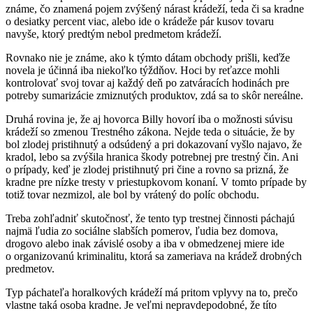
známe, čo znamená pojem zvýšený nárast krádeží, teda či sa kradne
o desiatky percent viac, alebo ide o krádeže pár kusov tovaru
navyše, ktorý predtým nebol predmetom krádeží.
Rovnako nie je známe, ako k týmto dátam obchody prišli, keďže
novela je účinná iba niekoľko týždňov. Hoci by reťazce mohli
kontrolovať svoj tovar aj každý deň po zatváracích hodinách pre
potreby sumarizácie zmiznutých produktov, zdá sa to skôr nereálne.
Druhá rovina je, že aj hovorca Billy hovorí iba o možnosti súvisu
krádeží so zmenou Trestného zákona. Nejde teda o situácie, že by
bol zlodej pristihnutý a odsúdený a pri dokazovaní vyšlo najavo, že
kradol, lebo sa zvýšila hranica škody potrebnej pre trestný čin. Ani
o prípady, keď je zlodej pristihnutý pri čine a rovno sa prizná, že
kradne pre nízke tresty v priestupkovom konaní. V tomto prípade by
totiž tovar nezmizol, ale bol by vrátený do políc obchodu.
Treba zohľadniť skutočnosť, že tento typ trestnej činnosti páchajú
najmä ľudia zo sociálne slabších pomerov, ľudia bez domova,
drogovo alebo inak závislé osoby a iba v obmedzenej miere ide
o organizovanú kriminalitu, ktorá sa zameriava na krádež drobných
predmetov.
Typ páchateľa horalkových krádeží má pritom vplyvy na to, prečo
vlastne taká osoba kradne. Je veľmi nepravdepodobné, že títo