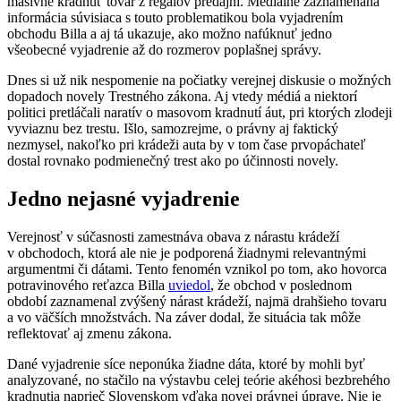
masívne kradnúť tovar z regálov predajní. Mediálne zaznamenaná
informácia súvisiaca s touto problematikou bola vyjadrením
obchodu Billa a aj tá ukazuje, ako možno nafúknuť jedno
všeobecné vyjadrenie až do rozmerov poplašnej správy.
Dnes si už nik nespomenie na počiatky verejnej diskusie o možných
dopadoch novely Trestného zákona. Aj vtedy médiá a niektorí
politici pretláčali naratív o masovom kradnutí áut, pri ktorých zlodeji
vyviaznu bez trestu. Išlo, samozrejme, o právny aj faktický
nezmysel, nakoľko pri krádeži auta by v tom čase prvopáchateľ
dostal rovnako podmienečný trest ako po účinnosti novely.
Jedno nejasné vyjadrenie
Verejnosť v súčasnosti zamestnáva obava z nárastu krádeží
v obchodoch, ktorá ale nie je podporená žiadnymi relevantnými
argumentmi či dátami. Tento fenomén vznikol po tom, ako hovorca
potravinového reťazca Billa
uviedo
l
, že obchod v poslednom
období zaznamenal zvýšený nárast krádeží, najmä drahšieho tovaru
a vo väčších množstvách. Na záver dodal, že situácia tak môže
reflektovať aj zmenu zákona.
Dané vyjadrenie síce neponúka žiadne dáta, ktoré by mohli byť
analyzované, no stačilo na výstavbu celej teórie akéhosi bezbrehého
kradnutia naprieč Slovenskom vďaka novej právnej úprave. Nie je