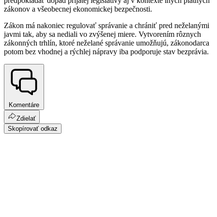
predpokladať dopad prijatej legislatívy aj v kontexte iných platných
zákonov a všeobecnej ekonomickej bezpečnosti.
Zákon má nakoniec regulovať správanie a chrániť pred neželanými
javmi tak, aby sa nediali vo zvýšenej miere. Vytvorením rôznych
zákonných trhlín, ktoré neželané správanie umožňujú, zákonodarca
potom bez vhodnej a rýchlej nápravy iba podporuje stav bezprávia.
Komentáre
Zdielať
Skopírovať odkaz