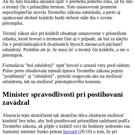
Ak by túto horalku ukradol opäť v priebehu jedného roka, už by išlo
o trestný čin s prísnejším trestom. Toto ustanovenie pomerne
nepochopiteľne novela Trestného zákona odstránila, a preto aj
opakované drobné krádeže budú riešené stále iba v rovine
priestupku.
Trestný zákon síce pri krádeži obsahuje ustanovenie v prísnejšom
odseku, ktoré hovorí o trestnom čine aj v prípade, ak bol za takýto
čin v predchádzajúcich dvadsiatich štyroch mesiacoch páchateľ
odsúdený. Problém ale je, že musí ísť o trestný čin krádeže, a nie o
priestupok.
Formulácia "bol odsúdený" opäť hovorí o uznaní viny pred súdom.
Práve preto obsahovala minulá úprava Trestného zákona pojem
"postihnutý" aj "odsúdený", pretože reagovala ako na možnosť
odsúdenia, tak na možnosť priestupkového konania.
Minister spravodlivosti pri postihovaní
zavádzal
Absencia tejto skutočnosti tak skutočne dáva zlodejom možnosť
kradnúť bez toho, aby boli postihovaní prísnejšími sadzbami podľa
Trestného zákona, ak pôjde o krádež veci do hodnoty sedemsto eur.
Samotný minister Susko pritom
hovoril
(20:10) o tom, že pri