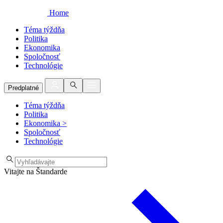
Home
Téma týždňa
Politika
Ekonomika
Spoločnosť
Technológie
Predplatné
Téma týždňa
Politika
Ekonomika
>
Spoločnosť
Technológie
Vitajte na Štandarde