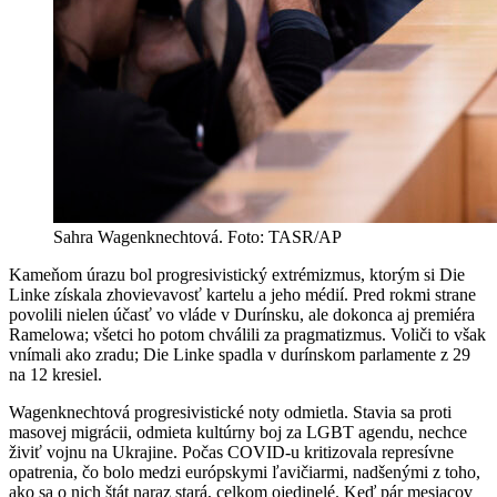
Sahra Wagenknechtová. Foto: TASR/AP
Kameňom úrazu bol progresivistický extrémizmus, ktorým si Die
Linke získala zhovievavosť kartelu a jeho médií. Pred rokmi strane
povolili nielen účasť vo vláde v Durínsku, ale dokonca aj premiéra
Ramelowa; všetci ho potom chválili za pragmatizmus. Voliči to však
vnímali ako zradu; Die Linke spadla v durínskom parlamente z 29
na 12 kresiel.
Wagenknechtová progresivistické noty odmietla. Stavia sa proti
masovej migrácii, odmieta kultúrny boj za LGBT agendu, nechce
živiť vojnu na Ukrajine. Počas COVID-u kritizovala represívne
opatrenia, čo bolo medzi európskymi ľavičiarmi, nadšenými z toho,
ako sa o nich štát naraz stará, celkom ojedinelé. Keď pár mesiacov