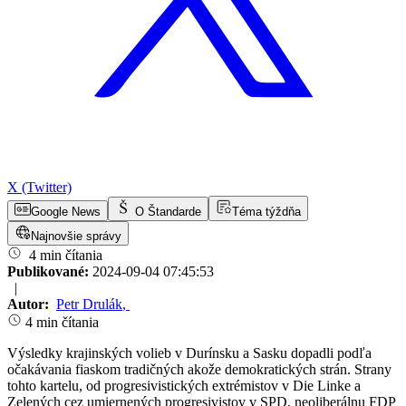
X (Twitter)
Google News
O Štandarde
Téma týždňa
Najnovšie správy
4 min čítania
Publikované:
2024-09-04 07:45:53
|
Autor:
Petr Drulák
,
4 min čítania
Výsledky krajinských volieb v Durínsku a Sasku dopadli podľa
očakávania fiaskom tradičných akože demokratických strán. Strany
tohto kartelu, od progresivistických extrémistov v Die Linke a
Zelených cez umiernených progresivistov v SPD, neoliberálnu FDP