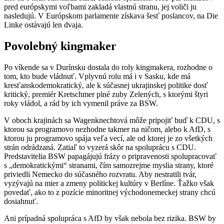
pred európskymi voľbami zakladá vlastnú stranu, jej voliči ju
nasledujú. V Európskom parlamente získava šesť poslancov, na Die
Linke ostávajú len dvaja.
Povolebný kingmaker
Po víkende sa v Durínsku dostala do roly kingmakera, rozhodne o
tom, kto bude vládnuť. Vplyvnú rolu má i v Sasku, kde má
kresťanskodemokratický, ale k súčasnej ukrajinskej politike dosť
kritický, premiér Kretschmer plné zuby Zelených, s ktorými štyri
roky vládol, a rád by ich vymenil práve za BSW.
V oboch krajinách sa Wagenknechtová môže pripojiť buď k CDU, s
ktorou sa programovo nezhodne takmer na ničom, alebo k AfD, s
ktorou ju programovo spája veľa vecí, ale od ktorej je zo všetkých
strán odrádzaná. Zatiaľ to vyzerá skôr na spoluprácu s CDU.
Predstavitelia BSW papagájujú frázy o pripravenosti spolupracovať
s „demokratickými“ stranami, čím samozrejme myslia strany, ktoré
priviedli Nemecko do súčasného rozvratu. Aby nestratili tvár,
vyzývajú na mier a zmeny politickej kultúry v Berlíne. Ťažko však
povedať, ako to z pozície minoritnej východonemeckej strany chcú
dosiahnuť.
Ani prípadná spolupráca s AfD by však nebola bez rizika. BSW by