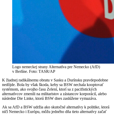
Logo nemeckej strany Alternatíva pre Nemecko (AfD)
v Berlíne. Foto: TASR/AP
K žiadnej radikálnemu obratu v Sasku a Durínsku pravdepodobne
nedôjde. Bola by však škoda, keby sa BSW nechala kooptovať
systémom, ako svojho času Zelení, ktorí sa z pacifistických
alternatívcov zmenili na militaristov a zástancov korporácií, alebo
následne Die Linke, ktorú BSW dnes zaslúžene vymazáva.
Ak sa AfD a BSW udržia ako skutočné alternatívy k politike, ktorá
ničí Nemecko i Európu, môžu jedného dňa tieto alternatívy začať