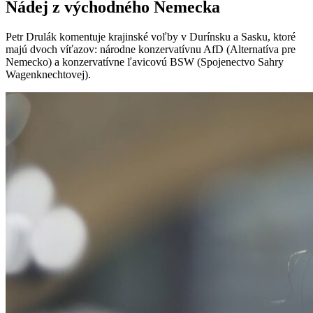
Nádej z východného Nemecka
Petr Drulák komentuje krajinské voľby v Durínsku a Sasku, ktoré
majú dvoch víťazov: národne konzervatívnu AfD (Alternatíva pre
Nemecko) a konzervatívne ľavicovú BSW (Spojenectvo Sahry
Wagenknechtovej).