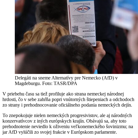
Delegáti na sneme Alternatívy pre Nemecko (AfD) v
Magdeburgu. Foto: TASR/DPA
V priebehu času sa tiež profiluje ako strana nemeckej národnej
hrdosti, čo v sebe zahŕňa popri vnútorných štiepeniach a odchodoch
zo strany i prehodnocovanie oficiálneho podania nemeckých dejín.
To znepokojuje nielen nemeckých progresivistov, ale aj národných
konzervatívcov z iných európskych krajín. Obávajú sa, aby toto
prehodnotenie neviedlo k oživeniu veľkonemeckého šovinizmu; na
jar AfD vylúčili zo svojej frakcie v Európskom parlamente.