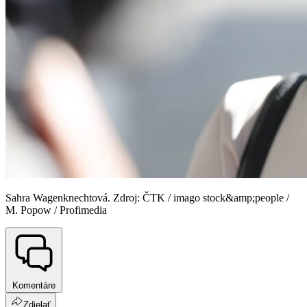
Sahra Wagenknechtová. Zdroj: ČTK / imago stock&amp;people /
M. Popow / Profimedia
Komentáre
Zdielať