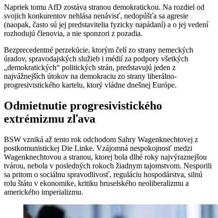
Napriek tomu AfD zostáva stranou demokratickou. Na rozdiel od
svojich konkurentov nehlása nenávisť, nedopúšťa sa agresie
(naopak, často sú jej predstavitelia fyzicky napádaní) a o jej vedení
rozhodujú členovia, a nie sponzori z pozadia.
Bezprecedentné perzekúcie, ktorým čelí zo strany nemeckých
úradov, spravodajských služieb i médií za podpory všetkých
„demokratických“ politických strán, predstavujú jeden z
najvážnejších útokov na demokraciu zo strany liberálno-
progresivistického kartelu, ktorý vládne dnešnej Európe.
Odmietnutie progresivistického
extrémizmu zľava
BSW vzniká až tento rok odchodom Sahry Wagenknechtovej z
postkomunistickej Die Linke. Vzájomná nespokojnosť medzi
Wagenknechtovou a stranou, ktorej bola dlhé roky najvýraznejšou
tvárou, nebola v posledných rokoch žiadnym tajomstvom. Nesporili
sa pritom o sociálnu spravodlivosť, reguláciu hospodárstva, silnú
rolu štátu v ekonomike, kritiku bruselského neoliberalizmu a
amerického imperializmu.