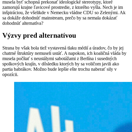
musela byť schopná prekonať ideologické stereotypy, ktoré
zamorujú krajne ľavicové prostredie, z ktorého vyšla. Nech je im
inšpiráciou, že všelikde v Nemecku vládne CDU so Zelenými. Ak
sa dokáže dohodnúť mainstream, prečo by sa nemala dokázať
dohodnúť alternatíva?
Výzvy pred alternatívou
Strana by však bola tiež vystavená tlaku médií a úradov, čo by jej
chatrné štruktúry nemuseli ustáť. A napokon, ich koaličná vláda by
musela počítať s neustálymi sabotážami z Berlína i susedných
spolkových krajín, v dôsledku ktorých by sa voličom javili ako
partia babrákov. Možno bude lepšie ešte trochu naberať sily v
opozícii.