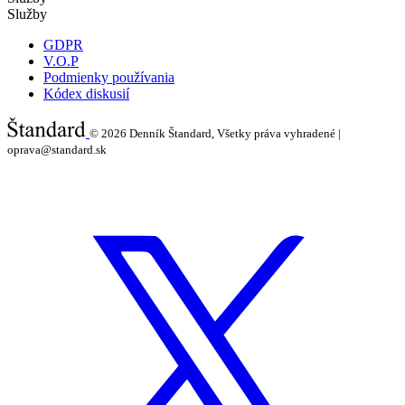
Služby
GDPR
V.O.P
Podmienky používania
Kódex diskusií
© 2026
Denník Štandard, Všetky práva vyhradené |
oprava@standard.sk