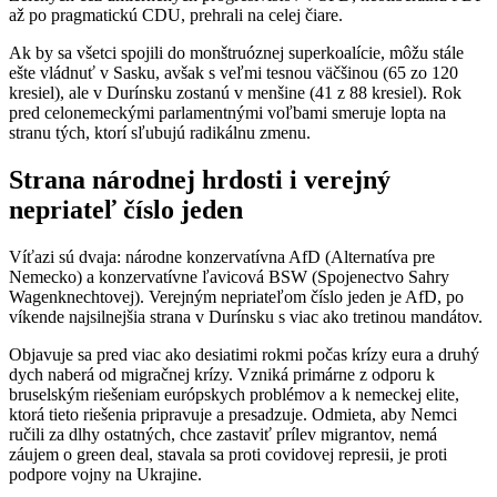
až po pragmatickú CDU, prehrali na celej čiare.
Ak by sa všetci spojili do monštruóznej superkoalície, môžu stále
ešte vládnuť v Sasku, avšak s veľmi tesnou väčšinou (65 zo 120
kresiel), ale v Durínsku zostanú v menšine (41 z 88 kresiel). Rok
pred celonemeckými parlamentnými voľbami smeruje lopta na
stranu tých, ktorí sľubujú radikálnu zmenu.
Strana národnej hrdosti i verejný
nepriateľ číslo jeden
Víťazi sú dvaja: národne konzervatívna AfD (Alternatíva pre
Nemecko) a konzervatívne ľavicová BSW (Spojenectvo Sahry
Wagenknechtovej). Verejným nepriateľom číslo jeden je AfD, po
víkende najsilnejšia strana v Durínsku s viac ako tretinou mandátov.
Objavuje sa pred viac ako desiatimi rokmi počas krízy eura a druhý
dych naberá od migračnej krízy. Vzniká primárne z odporu k
bruselským riešeniam európskych problémov a k nemeckej elite,
ktorá tieto riešenia pripravuje a presadzuje. Odmieta, aby Nemci
ručili za dlhy ostatných, chce zastaviť prílev migrantov, nemá
záujem o green deal, stavala sa proti covidovej represii, je proti
podpore vojny na Ukrajine.