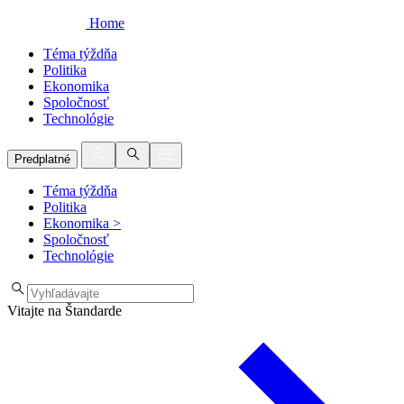
Home
Téma týždňa
Politika
Ekonomika
Spoločnosť
Technológie
Predplatné
Téma týždňa
Politika
Ekonomika
>
Spoločnosť
Technológie
Vitajte na Štandarde