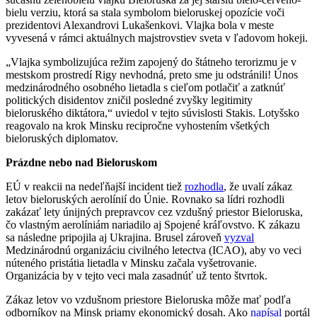
bielu verziu, ktorá sa stala symbolom bieloruskej opozície voči
prezidentovi Alexandrovi Lukašenkovi. Vlajka bola v meste
vyvesená v rámci aktuálnych majstrovstiev sveta v ľadovom hokeji.
„Vlajka symbolizujúca režim zapojený do štátneho terorizmu je v
mestskom prostredí Rigy nevhodná, preto sme ju odstránili! Únos
medzinárodného osobného lietadla s cieľom potlačiť a zatknúť
politických disidentov zničil posledné zvyšky legitimity
bieloruského diktátora,“ uviedol v tejto súvislosti Stakis. Lotyšsko
reagovalo na krok Minsku recipročne vyhostením všetkých
bieloruských diplomatov.
Prázdne nebo nad Bieloruskom
EÚ v reakcii na nedeľňajší incident tiež
rozhodla
, že uvalí zákaz
letov bieloruských aerolínií do Únie. Rovnako sa lídri rozhodli
zakázať lety únijných prepravcov cez vzdušný priestor Bieloruska,
čo vlastným aerolíniám nariadilo aj Spojené kráľovstvo. K zákazu
sa následne pripojila aj Ukrajina. Brusel zároveň
vyzval
Medzinárodnú organizáciu civilného letectva (ICAO), aby vo veci
núteného pristátia lietadla v Minsku začala vyšetrovanie.
Organizácia by v tejto veci mala zasadnúť už tento štvrtok.
Zákaz letov vo vzdušnom priestore Bieloruska môže mať podľa
odborníkov na Minsk priamy ekonomický dosah. Ako
napísal
portál