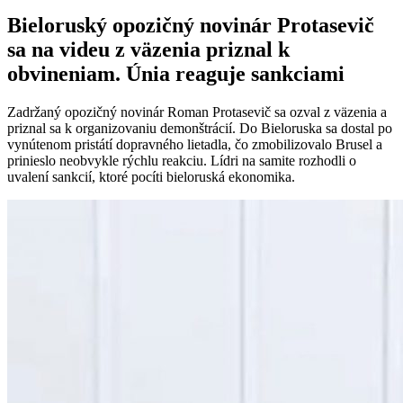
Bieloruský opozičný novinár Protasevič
sa na videu z väzenia priznal k
obvineniam. Únia reaguje sankciami
Zadržaný opozičný novinár Roman Protasevič sa ozval z väzenia a
priznal sa k organizovaniu demonštrácií. Do Bieloruska sa dostal po
vynútenom pristátí dopravného lietadla, čo zmobilizovalo Brusel a
prinieslo neobvykle rýchlu reakciu. Lídri na samite rozhodli o
uvalení sankcií, ktoré pocíti bieloruská ekonomika.