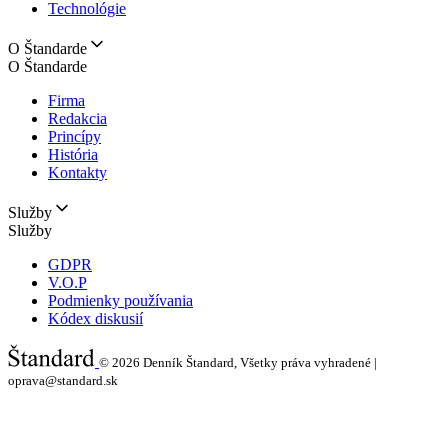
Technológie
O Štandarde
O Štandarde
Firma
Redakcia
Princípy
História
Kontakty
Služby
Služby
GDPR
V.O.P
Podmienky používania
Kódex diskusií
© 2026
Denník Štandard, Všetky práva vyhradené |
oprava@standard.sk