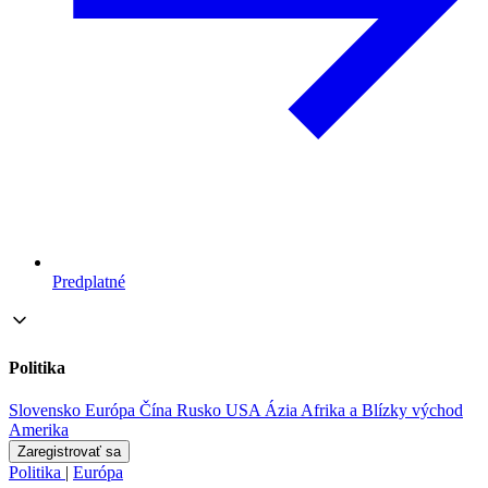
Predplatné
Politika
Slovensko
Európa
Čína
Rusko
USA
Ázia
Afrika a Blízky východ
Amerika
Zaregistrovať sa
Politika
|
Európa