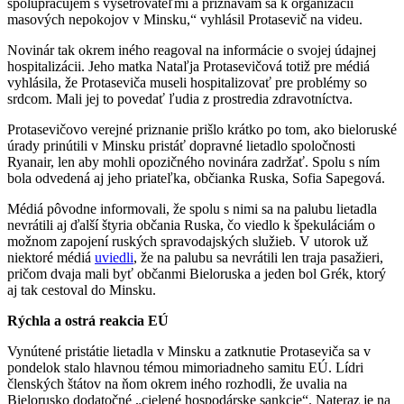
spolupracujem s vyšetrovateľmi a priznávam sa k organizácii
masových nepokojov v Minsku,“ vyhlásil Protasevič na videu.
Novinár tak okrem iného reagoval na informácie o svojej údajnej
hospitalizácii. Jeho matka Nataľja Protasevičová totiž pre médiá
vyhlásila, že Protaseviča museli hospitalizovať pre problémy so
srdcom. Mali jej to povedať ľudia z prostredia zdravotníctva.
Protasevičovo verejné priznanie prišlo krátko po tom, ako bieloruské
úrady prinútili v Minsku pristáť dopravné lietadlo spoločnosti
Ryanair, len aby mohli opozičného novinára zadržať. Spolu s ním
bola odvedená aj jeho priateľka, občianka Ruska, Sofia Sapegová.
Médiá pôvodne informovali, že spolu s nimi sa na palubu lietadla
nevrátili aj ďalší štyria občania Ruska, čo viedlo k špekuláciám o
možnom zapojení ruských spravodajských služieb. V utorok už
niektoré médiá
uviedli
, že na palubu sa nevrátili len traja pasažieri,
pričom dvaja mali byť občanmi Bieloruska a jeden bol Grék, ktorý
aj tak cestoval do Minsku.
Rýchla a ostrá reakcia EÚ
Vynútené pristátie lietadla v Minsku a zatknutie Protaseviča sa v
pondelok stalo hlavnou témou mimoriadneho samitu EÚ. Lídri
členských štátov na ňom okrem iného rozhodli, že uvalia na
Bielorusko dodatočné „cielené hospodárske sankcie“. Nateraz je na