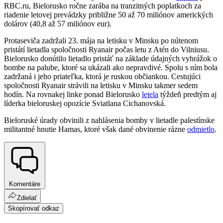
RBC.ru, Bielorusko ročne zarába na tranzitných poplatkoch za
riadenie letovej prevádzky približne 50 až 70 miliónov amerických
dolárov (40,8 až 57 miliónov eur).
Protaseviča zadržali 23. mája na letisku v Minsku po nútenom
pristátí lietadla spoločnosti Ryanair počas letu z Atén do Vilniusu.
Bielorusko donútilo lietadlo pristáť na základe údajných vyhrážok o
bombe na palube, ktoré sa ukázali ako nepravdivé. Spolu s ním bola
zadržaná i jeho priateľka, ktorá je ruskou občiankou. Cestujúci
spoločnosti Ryanair strávili na letisku v Minsku takmer sedem
hodín. Na rovnakej linke ponad Bielorusko
letela
týždeň predtým aj
líderka bieloruskej opozície Sviatlana Cichanovská.
Bieloruské úrady obvinili z nahlásenia bomby v lietadle palestínske
militantné hnutie Hamas, ktoré však dané obvinenie rázne
odmietlo
.
Komentáre
Zdielať
Skopírovať odkaz