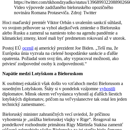
https://twitter.com/tikhondzyadko/status/139689932208890266
Video výpovede zadržaného bieloruského opozičného
novinára Romana Protaseviča. Zdroj: Twitter
Hoci maďarský premiér Viktor Orbán s uvalením sankcií súhlasil,
vo svojom príhovore sa vyhol akejkoľvek zmienke o Bielorusku
alebo Rusku a zameral sa namiesto toho na agendu pandémie a
klimatickej zmeny, ktoré mali byť predmetom rokovaní až v utorok.
Postoj EÚ
ocenil
aj americký prezident Joe Biden. „Teší ma, že
Európska únia vyzvala na cielené hospodárske sankcie a ďalšie
opatrenia. Požiadal som svoj tím, aby vypracoval možnosti, ako
priviesť zodpovedné osoby k zodpovednosti.“
Napätie medzi Lotyšskom a Bieloruskom
K osobitnej eskalácii však došlo vo vzťahoch medzi Bielorusom a
susedným Lotyšskom. Štáty si v pondelok vzájomne
vyhostili
diplomatov. Minsk okrem veľvyslanca vyhostil aj ďalších šiestich
lotyšských diplomatov, pričom na veľvyslanectve tak ostal len jeden
technický zamestnanec.
Bieloruský minister zahraničných vecí uviedol, že príčinou
vyhostenia je „urážka bieloruskej vlajky v Rige“. Reagoval na
pondelkové rozhodnutie primátora Rigy Mārtinša Stakisa zameniť
súčasnú zelenobielu vlajku Bieloruska za jej staršiu bielo-červeno-