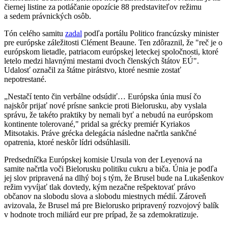
čiernej listine za potláčanie opozície 88 predstaviteľov režimu
a sedem právnických osôb.
Tón celého samitu
zadal
podľa portálu Politico francúzsky minister
pre európske záležitosti Clément Beaune. Ten zdôraznil, že "reč je o
európskom lietadle, patriacom európskej leteckej spoločnosti, ktoré
letelo medzi hlavnými mestami dvoch členských štátov EÚ".
Udalosť označil za štátne pirátstvo, ktoré nesmie zostať
nepotrestané.
„Nestačí tento čin verbálne odsúdiť… Európska únia musí čo
najskôr prijať nové prísne sankcie proti Bielorusku, aby vyslala
správu, že takéto praktiky by nemali byť a nebudú na európskom
kontinente tolerované," pridal sa grécky premiér Kyriakos
Mitsotakis. Práve grécka delegácia následne načrtla sankčné
opatrenia, ktoré neskôr lídri odsúhlasili.
Predsedníčka Európskej komisie Ursula von der Leyenová na
samite načrtla voči Bielorusku politiku cukru a biča. Únia je podľa
jej slov pripravená na dlhý boj s tým, že Brusel bude na Lukašenkov
režim vyvíjať tlak dovtedy, kým nezačne rešpektovať právo
občanov na slobodu slova a slobodu miestnych médií. Zároveň
avizovala, že Brusel má pre Bielorusko pripravený rozvojový balík
v hodnote troch miliárd eur pre prípad, že sa zdemokratizuje.