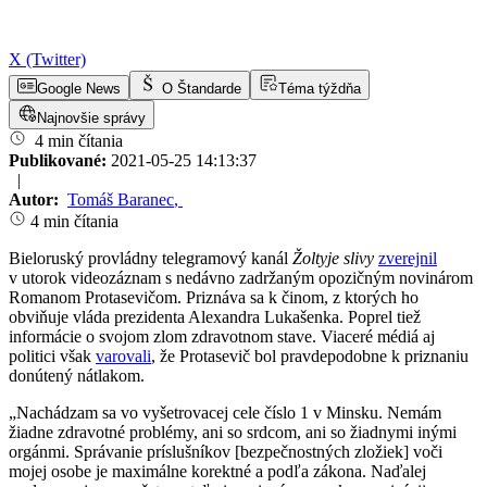
X (Twitter)
Google News
O Štandarde
Téma týždňa
Najnovšie správy
4 min čítania
Publikované:
2021-05-25 14:13:37
|
Autor:
Tomáš Baranec
,
4 min čítania
Bieloruský provládny telegramový kanál
Žoltyje slivy
zverejnil
v utorok videozáznam s nedávno zadržaným opozičným novinárom
Romanom Protasevičom. Priznáva sa k činom, z ktorých ho
obviňuje vláda prezidenta Alexandra Lukašenka. Poprel tiež
informácie o svojom zlom zdravotnom stave. Viaceré médiá aj
politici však
varovali
, že Protasevič bol pravdepodobne k priznaniu
donútený nátlakom.
„Nachádzam sa vo vyšetrovacej cele číslo 1 v Minsku. Nemám
žiadne zdravotné problémy, ani so srdcom, ani so žiadnymi inými
orgánmi. Správanie príslušníkov [bezpečnostných zložiek] voči
mojej osobe je maximálne korektné a podľa zákona. Naďalej