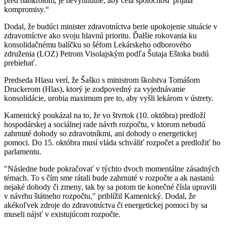
pred bankrotom, je nevyhnutné, aby celá spoločnosť prijala
kompromisy.“
Dodal, že budúci minister zdravotníctva berie upokojenie situácie v
zdravotníctve ako svoju hlavnú prioritu. Ďalšie rokovania ku
konsolidačnému balíčku so šéfom Lekárskeho odborového
združenia (LOZ) Petrom Visolajským podľa Šutaja Eštoka budú
prebiehať.
Predseda Hlasu verí, že Šaško s ministrom školstva Tomášom
Druckerom (Hlas), ktorý je zodpovedný za vyjednávanie
konsolidácie, urobia maximum pre to, aby vyšli lekárom v ústrety.
Kamenický poukázal na to, že vo štvrtok (10. októbra) predloží
hospodárskej a sociálnej rade návrh rozpočtu, v ktorom nebudú
zahrnuté dohody so zdravotníkmi, ani dohody o energetickej
pomoci. Do 15. októbra musí vláda schváliť rozpočet a predložiť ho
parlamentu.
"Následne bude pokračovať v týchto dvoch momentálne zásadných
témach. To s čím sme rátali bude zahrnuté v rozpočte a ak nastanú
nejaké dohody či zmeny, tak by sa potom tie konečné čísla upravili
v návrhu štátneho rozpočtu," priblížil Kamenický. Dodal, že
akékoľvek zdroje do zdravotníctva či energetickej pomoci by sa
museli nájsť v existujúcom rozpočte.