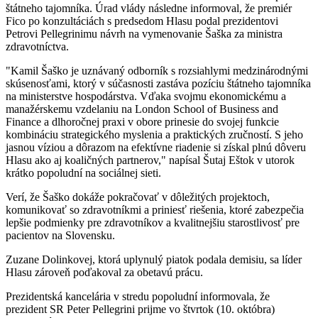
štátneho tajomníka. Úrad vlády následne informoval, že premiér
Fico po konzultáciách s predsedom Hlasu podal prezidentovi
Petrovi Pellegrinimu návrh na vymenovanie Šaška za ministra
zdravotníctva.
"Kamil Šaško je uznávaný odborník s rozsiahlymi medzinárodnými
skúsenosťami, ktorý v súčasnosti zastáva pozíciu štátneho tajomníka
na ministerstve hospodárstva. Vďaka svojmu ekonomickému a
manažérskemu vzdelaniu na London School of Business and
Finance a dlhoročnej praxi v obore prinesie do svojej funkcie
kombináciu strategického myslenia a praktických zručností. S jeho
jasnou víziou a dôrazom na efektívne riadenie si získal plnú dôveru
Hlasu ako aj koaličných partnerov," napísal Šutaj Eštok v utorok
krátko popoludní na sociálnej sieti.
Verí, že Šaško dokáže pokračovať v dôležitých projektoch,
komunikovať so zdravotníkmi a priniesť riešenia, ktoré zabezpečia
lepšie podmienky pre zdravotníkov a kvalitnejšiu starostlivosť pre
pacientov na Slovensku.
Zuzane Dolinkovej, ktorá uplynulý piatok podala demisiu, sa líder
Hlasu zároveň poďakoval za obetavú prácu.
Prezidentská kancelária v stredu popoludní informovala, že
prezident SR Peter Pellegrini prijme vo štvrtok (10. októbra)