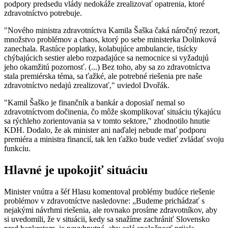
podpory predsedu vlády nedokáže zrealizovať opatrenia, ktoré
zdravotníctvo potrebuje.
"Nového ministra zdravotníctva Kamila Šaška čaká náročný rezort,
množstvo problémov a chaos, ktorý po sebe ministerka Dolinková
zanechala. Rastúce poplatky, kolabujúce ambulancie, tisícky
chýbajúcich sestier alebo rozpadajúce sa nemocnice si vyžadujú
jeho okamžitú pozornosť. (...) Bez toho, aby sa zo zdravotníctva
stala premiérska téma, sa ťažké, ale potrebné riešenia pre naše
zdravotníctvo nedajú zrealizovať," uviedol Dvořák.
"Kamil Šaško je finančník a bankár a doposiaľ nemal so
zdravotníctvom dočinenia, čo môže skomplikovať situáciu týkajúcu
sa rýchleho zorientovania sa v tomto sektore," zhodnotilo hnutie
KDH. Dodalo, že ak minister ani naďalej nebude mať podporu
premiéra a ministra financií, tak len ťažko bude vedieť zvládať svoju
funkciu.
Hlavné je upokojiť situáciu
Minister vnútra a šéf Hlasu komentoval problémy budúce riešenie
problémov v zdravotníctve nasledovne: „Budeme prichádzať s
nejakými návrhmi riešenia, ale rovnako prosíme zdravotníkov, aby
si uvedomili, že v situácii, kedy sa snažíme zachrániť Slovensko