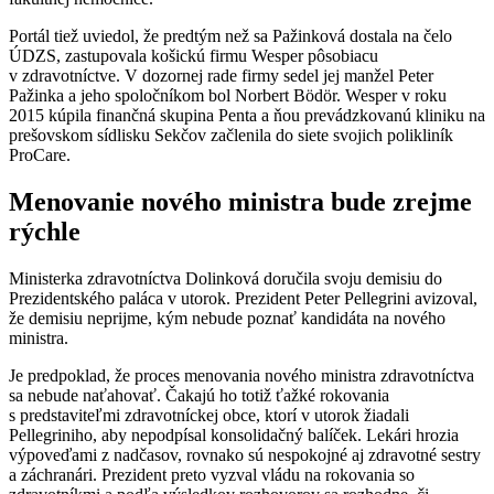
Portál tiež uviedol, že predtým než sa Pažinková dostala na čelo
ÚDZS, zastupovala košickú firmu Wesper pôsobiacu
v zdravotníctve. V dozornej rade firmy sedel jej manžel Peter
Pažinka a jeho spoločníkom bol Norbert Bödör. Wesper v roku
2015 kúpila finančná skupina Penta a ňou prevádzkovanú kliniku na
prešovskom sídlisku Sekčov začlenila do siete svojich polikliník
ProCare.
Menovanie nového ministra bude zrejme
rýchle
Ministerka zdravotníctva Dolinková doručila svoju demisiu do
Prezidentského paláca v utorok. Prezident Peter Pellegrini avizoval,
že demisiu neprijme, kým nebude poznať kandidáta na nového
ministra.
Je predpoklad, že proces menovania nového ministra zdravotníctva
sa nebude naťahovať. Čakajú ho totiž ťažké rokovania
s predstaviteľmi zdravotníckej obce, ktorí v utorok žiadali
Pellegriniho, aby nepodpísal konsolidačný balíček. Lekári hrozia
výpoveďami z nadčasov, rovnako sú nespokojné aj zdravotné sestry
a záchranári. Prezident preto vyzval vládu na rokovania so