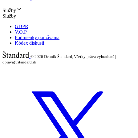
Služby
Služby
GDPR
V.O.P
Podmienky používania
Kódex diskusií
© 2026
Denník Štandard, Všetky práva vyhradené |
oprava@standard.sk