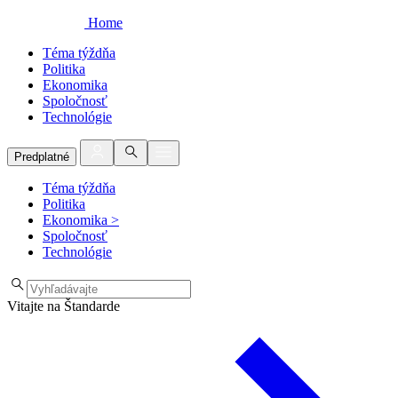
Home
Téma týždňa
Politika
Ekonomika
Spoločnosť
Technológie
Predplatné
Téma týždňa
Politika
Ekonomika
>
Spoločnosť
Technológie
Vitajte na Štandarde