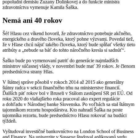
popoludní demisiu Zuzany Dolinkovej a do funkcie ministra
zdravotníctva vymenuje Kamila Šaška.
Nemá ani 40 rokov
Šéf Hlasu cez víkend hovoril, že zdravotníctvo potrebuje akčného,
energického a dravého človeka, ktorý pohne výzvami. Povedal tiež,
že v Hlase chcú nájsť takého človeka, ktorý bude spĺňať všetky tieto
atribúty a „nebude sa báť do tohto náročného kresla si sadnúť“.
Šaško bude po vymenovaní patriť do generácie najmladších
ministrov súčasnej vlády, v novembri bude mať 39 rokov. Je členom
predsedníctva strany Hlas.
V štátnej správe pôsobil v rokoch 2014 až 2015 ako generálny
štátny radca v sekcii finančného trhu na ministerstve financií.
Ďalších päť rokov bol v Bruseli v Stálom zastúpení SR pri EÚ. Od
roku 2020 do vlaňajšieho roka pracoval ako expert regulácie
a dohľadu v Národnej banke Slovenska. Po voľbách sa stal štátnym
tajomníkom rezortu hospodárstva. Kto nahradí Šaška na poste
tajomníka rezortu, bude predsedníctvo Hlasu rokovať na budúci
týždeň.
Vyštudoval investičné bankovníctvo na London School of Business
and Finance. Na univerzite v Sussexe študoval aplikovanú vedu,