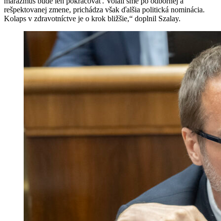
marazmus bude len pokračovať. Volali sme po odbornej a
rešpektovanej zmene, prichádza však ďalšia politická nominácia.
Kolaps v zdravotníctve je o krok bližšie,“ doplnil Szalay.