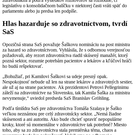
zdravotníkmi a podľa výsledkov rozhovorov sa rozhodne, či
legislatívu o konsolidačnom balíčku v niektorej časti vráti späť do
parlamentu alebo ju predsa len podpíše.
Hlas hazarduje so zdravotníctvom, tvrdí
SaS
Opozičná strana SaS považuje Šaškovu nomináciu na post ministra
za hazard so zdravotníctvom. Vyhlásila, že s odbornou verejnosťou
požadovali, aby rezort zdravotníctva riadil skúsený manažér, ktorý
pozná sektor, rozumie potrebám pacientov a lekárov a kľúčoví hráči
ho budú rešpektovať.
„Bohužiaľ, pri Kamilovi Šaškovi sa udeje presný opak.
Nespokojnosť nebude už len na strane lekárov a zdravotných sestier,
ale už aj na strane pacientov. Ak prezidentovi Petrovi Pellegrinimu
záleží na zdravotníctve na Slovensku, tak Kamila Šaška za ministra
nevymenuje,“ uviedol predseda SaS Branislav Gröhling.
Podľa tímlídra SaS pre zdravotníctva Tomáša Szalaya je Šaško
veľkou neznámou pre celý zdravotnícky sektor. „Nemá žiadne
skúsenosti a ani autoritu. Ako bude chcieť spraviť nepopulárne
kroky, ktoré sú momentálne v zdravotníctve tak potrebné? Miesto
toho, aby sa zo zdravotníctva stala premiérska téma, chaos a