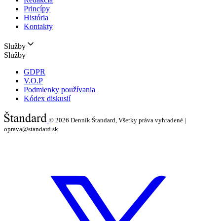
Princípy
História
Kontakty
Služby
Služby
GDPR
V.O.P
Podmienky používania
Kódex diskusií
© 2026
Denník Štandard, Všetky práva vyhradené |
oprava@standard.sk