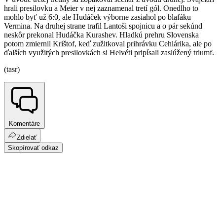
hrali presilovku a Meier v nej zaznamenal tretí gól. Onedlho to
mohlo byť už 6:0, ale Hudáček výborne zasiahol po blafáku
Vermina. Na druhej strane trafil Lantoši spojnicu a o pár sekúnd
neskôr prekonal Hudáčka Kurashev. Hladkú prehru Slovenska
potom zmiernil Krištof, keď zužitkoval prihrávku Cehlárika, ale po
ďalších využitých presilovkách si Helvéti pripísali zaslúžený triumf.
(tasr)
Komentáre
Zdielať
Skopírovať odkaz