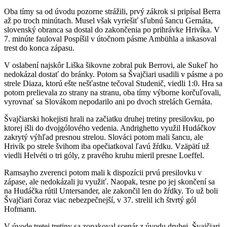
Oba tímy sa od úvodu pozorne strážili, prvý zákrok si pripísal Berra
až po troch minútach. Musel však vyriešiť sľubnú šancu Gernáta,
slovenský obranca sa dostal do zakončenia po prihrávke Hrivíka. V
7. minúte fauloval Pospíšil v útočnom pásme Ambühla a inkasoval
trest do konca zápasu.
V oslabení najskôr Liška šikovne zobral puk Berrovi, ale Sukeľ ho
nedokázal dostať do bránky. Potom sa Švajčiari usadili v pásme a po
strele Diaza, ktorú ešte nešťastne tečoval Studenič, viedli 1:0. Hra sa
potom prelievala zo strany na stranu, oba tímy výborne korčuľovali,
vyrovnať sa Slovákom nepodarilo ani po dvoch strelách Gernáta.
Švajčiarski hokejisti hrali na začiatku druhej tretiny presilovku, po
ktorej išli do dvojgólového vedenia. Andrighetto využil Hudáčkov
zakrytý výhľad presnou strelou. Slováci potom mali šancu, ale
Hrivík po strele švihom iba opečiatkoval ľavú žŕdku. Vzäpätí už
viedli Helvéti o tri góly, z pravého kruhu mieril presne Loeffel.
Ramsayho zverenci potom mali k dispozícii prvú presilovku v
zápase, ale nedokázali ju využiť. Naopak, tesne po jej skončení sa
na Hudáčka rútil Untersander, ale zakončil len do žŕdky. To už boli
Švajčiari čoraz viac nebezpečnejší, v 37. strelil ich štvrtý gól
Hofmann.
V úvode tretej tretiny sa zopakoval scenár z úvodu druhej. Švajčiari