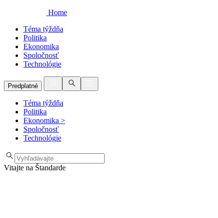
Home
Téma týždňa
Politika
Ekonomika
Spoločnosť
Technológie
Predplatné
Téma týždňa
Politika
Ekonomika
>
Spoločnosť
Technológie
Vitajte na Štandarde