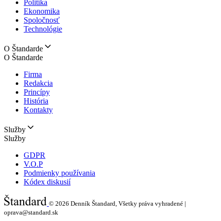
Politika
Ekonomika
Spoločnosť
Technológie
O Štandarde
O Štandarde
Firma
Redakcia
Princípy
História
Kontakty
Služby
Služby
GDPR
V.O.P
Podmienky používania
Kódex diskusií
© 2026
Denník Štandard, Všetky práva vyhradené |
oprava@standard.sk