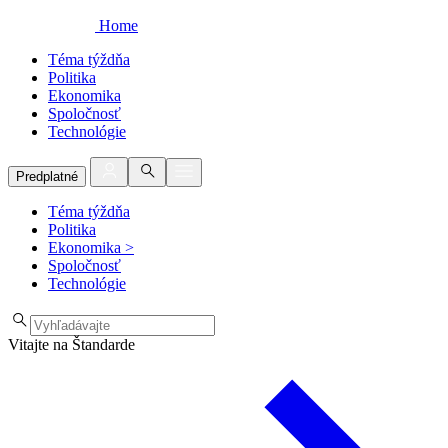
Home
Téma týždňa
Politika
Ekonomika
Spoločnosť
Technológie
Predplatné
Téma týždňa
Politika
Ekonomika
>
Spoločnosť
Technológie
Vitajte na Štandarde