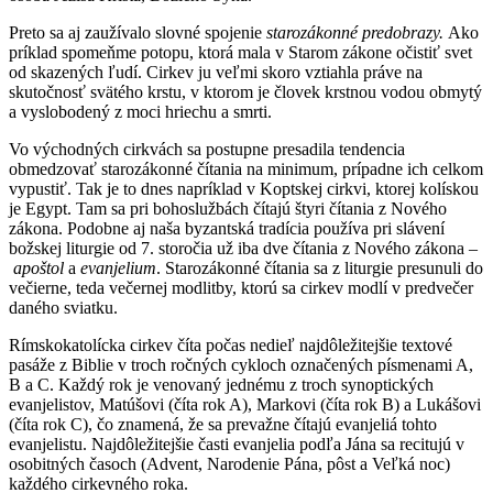
Preto sa aj zaužívalo slovné spojenie
starozákonné predobrazy.
Ako
príklad spomeňme potopu, ktorá mala v Starom zákone očistiť svet
od skazených ľudí. Cirkev ju veľmi skoro vztiahla práve na
skutočnosť svätého krstu, v ktorom je človek krstnou vodou obmytý
a vyslobodený z moci hriechu a smrti.
Vo východných cirkvách sa postupne presadila tendencia
obmedzovať starozákonné čítania na minimum, prípadne ich celkom
vypustiť. Tak je to dnes napríklad v Koptskej cirkvi, ktorej kolískou
je Egypt. Tam sa pri bohoslužbách čítajú štyri čítania z Nového
zákona. Podobne aj naša byzantská tradícia používa pri slávení
božskej liturgie od 7. storočia už iba dve čítania z Nového zákona –
apoštol
a
evanjelium
. Starozákonné čítania sa z liturgie presunuli do
večierne, teda večernej modlitby, ktorú sa cirkev modlí v predvečer
daného sviatku.
Rímskokatolícka cirkev číta počas nedieľ najdôležitejšie textové
pasáže z Biblie v troch ročných cykloch označených písmenami A,
B a C. Každý rok je venovaný jednému z troch synoptických
evanjelistov, Matúšovi (číta rok A), Markovi (číta rok B) a Lukášovi
(číta rok C), čo znamená, že sa prevažne čítajú evanjeliá tohto
evanjelistu. Najdôležitejšie časti evanjelia podľa Jána sa recitujú v
osobitných časoch (Advent, Narodenie Pána, pôst a Veľká noc)
každého cirkevného roka.