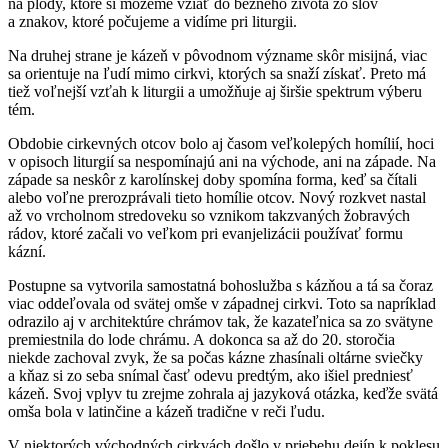
na plody, ktoré si môžeme vziať do bežného života zo slov
a znakov, ktoré počujeme a vidíme pri liturgii.
Na druhej strane je kázeň v pôvodnom význame skôr misijná, viac
sa orientuje na ľudí mimo cirkvi, ktorých sa snaží získať. Preto má
tiež voľnejší vzťah k liturgii a umožňuje aj širšie spektrum výberu
tém.
Obdobie cirkevných otcov bolo aj časom veľkolepých homílií, hoci
v opisoch liturgií sa nespomínajú ani na východe, ani na západe. Na
západe sa neskôr z karolínskej doby spomína forma, keď sa čítali
alebo voľne prerozprávali tieto homílie otcov. Nový rozkvet nastal
až vo vrcholnom stredoveku so vznikom takzvaných žobravých
rádov, ktoré začali vo veľkom pri evanjelizácii používať formu
kázní.
Postupne sa vytvorila samostatná bohoslužba s kázňou a tá sa čoraz
viac oddeľovala od svätej omše v západnej cirkvi. Toto sa napríklad
odrazilo aj v architektúre chrámov tak, že kazateľnica sa zo svätyne
premiestnila do lode chrámu. A dokonca sa až do 20. storočia
niekde zachoval zvyk, že sa počas kázne zhasínali oltárne sviečky
a kňaz si zo seba snímal časť odevu predtým, ako išiel predniesť
kázeň. Svoj vplyv tu zrejme zohrala aj jazyková otázka, keďže svätá
omša bola v latinčine a kázeň tradične v reči ľudu.
V niektorých východných cirkvách došlo v priebehu dejín k poklesu