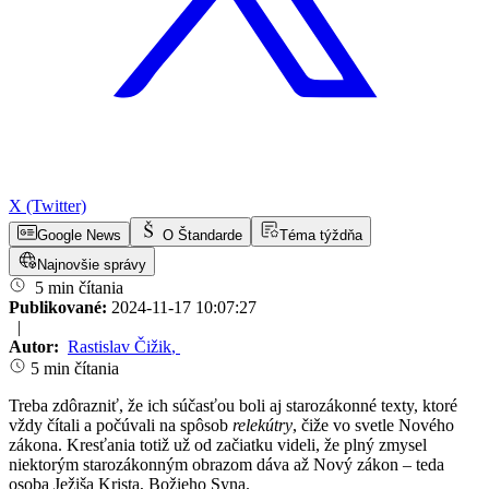
X (Twitter)
Google News
O Štandarde
Téma týždňa
Najnovšie správy
5 min čítania
Publikované:
2024-11-17 10:07:27
|
Autor:
Rastislav Čižik
,
5 min čítania
Treba zdôrazniť, že ich súčasťou boli aj starozákonné texty, ktoré
vždy čítali a počúvali na spôsob
relekútry
, čiže vo svetle Nového
zákona. Kresťania totiž už od začiatku videli, že plný zmysel
niektorým starozákonným obrazom dáva až Nový zákon – teda
osoba Ježiša Krista, Božieho Syna.