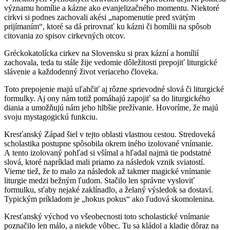
významu homílie a kázne ako evanjelizačného momentu. Niektoré
cirkvi si podnes zachovali akési „napomenutie pred svätým
prijímaním“, ktoré sa dá prirovnať ku kázni či homílii na spôsob
citovania zo spisov cirkevných otcov.
Gréckokatolícka cirkev na Slovensku si prax kázní a homílií
zachovala, teda tu stále žije vedomie dôležitosti prepojiť liturgické
slávenie a každodenný život veriaceho človeka.
Toto prepojenie majú uľahčiť aj rôzne sprievodné slová či liturgické
formulky. Aj ony nám totiž pomáhajú zapojiť sa do liturgického
diania a umožňujú nám jeho hlbšie prežívanie. Hovoríme, že majú
svoju mystagogickú funkciu.
Kresťanský Západ šiel v tejto oblasti vlastnou cestou. Stredoveká
scholastika postupne spôsobila okrem iného izolované vnímanie.
A tento izolovaný pohľad si všímal a hľadal najmä tie podstatné
slová, ktoré napríklad mali priamo za následok vznik sviatostí.
Vieme tiež, že to malo za následok až takmer magické vnímanie
liturgie medzi bežným ľudom. Stačilo len správne vysloviť
formulku, sťaby nejaké zaklínadlo, a želaný výsledok sa dostaví.
Typickým príkladom je „hokus pokus“ ako ľudová skomolenina.
Kresťanský východ vo všeobecnosti toto scholastické vnímanie
poznačilo len málo, a niekde vôbec. Tu sa kládol a kladie dôraz na