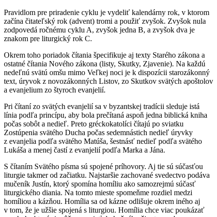
Pravidlom pre priradenie cyklu je vydeliť kalendárny rok, v ktorom
začína čitateľský rok (advent) tromi a použiť zvyšok. Zvyšok nula
zodpovedá ročnému cyklu A, zvyšok jedna B, a zvyšok dva je
znakom pre liturgický rok C.
Okrem toho poriadok čítania špecifikuje aj texty Starého zákona a
ostatné čítania Nového zákona (listy, Skutky, Zjavenie). Na každú
nedeľnú svätú omšu mimo Veľkej noci je k dispozícii starozákonný
text, úryvok z novozákonných Listov, zo Skutkov svätých apoštolov
a evanjelium zo štyroch evanjelií.
Pri čítaní zo svätých evanjelií sa v byzantskej tradícii sleduje istá
línia podľa princípu, aby bola prečítaná aspoň jedna biblická kniha
počas sobôt a nedieľ. Preto gréckokatolíci čítajú po sviatku
Zostúpenia svätého Ducha počas sedemnástich nedieľ úryvky
z evanjelia podľa svätého Matúša, šestnásť nedieľ podľa svätého
Lukáša a menej častí z evanjelií podľa Marka a Jána.
S čítaním Svätého písma sú spojené príhovory. Aj tie sú súčasťou
liturgie takmer od začiatku. Najstaršie zachované svedectvo podáva
mučeník Justín, ktorý spomína homíliu ako samozrejmú súčasť
liturgického diania. Na tomto mieste spomeňme rozdiel medzi
homíliou a kázňou. Homília sa od kázne odlišuje okrem iného aj
v tom, že je užšie spojená s liturgiou. Homília chce viac poukázať