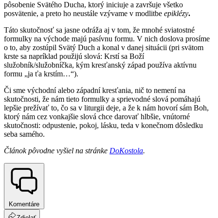
pôsobenie Svätého Ducha, ktorý iniciuje a završuje všetko
posvätenie, a preto ho neustále vzývame v modlitbe
epiklézy
.
Táto skutočnosť sa jasne odráža aj v tom, že mnohé sviatostné
formulky na východe majú pasívnu formu. V nich doslova prosíme
o to, aby zostúpil Svätý Duch a konal v danej situácii (pri svätom
krste sa napríklad použijú slová: Krstí sa Boží
služobník/služobníčka, kým kresťanský západ používa aktívnu
formu „ja ťa krstím…“).
Či sme východní alebo západní kresťania, nič to nemení na
skutočnosti, že nám tieto formulky a sprievodné slová pomáhajú
lepšie prežívať to, čo sa v liturgii deje, a že k nám hovorí sám Boh,
ktorý nám cez vonkajšie slová chce darovať hlbšie, vnútorné
skutočnosti: odpustenie, pokoj, lásku, teda v konečnom dôsledku
seba samého.
Článok pôvodne vyšiel na stránke
DoKostola
.
Komentáre
Zdielať