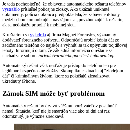
Je teda pochopiteľné, že objavenie automatického reštartu telefónov
vystrašilo
príslušné policajne zložky. Ako ukázali uniknuté
dokumenty, polícia dokonca predpokladala, že zabavené iPhony
medzi sebou komunikujú a navzájom sa „povzbudzujú“ k reštartu,
ak sa nedokážu pripojiť k mobilnej sieti.
K reštartom sa
vyjadrila
aj firma Magnet Forensics, významný
dodávateľ forenzného softvéru. Odporúčajú urobiť kópiu dát zo
zadržaného telefónu čo najskôr a vyhnúť sa tak uplynutiu trojdňovej
lehoty. Informujú o tom, že základná informácia o reštarte sa
nachádza v súbore:
/private/var/db/diagnostics/shutdown.log.
Automatický reštart však nesťažuje prístup do telefónu len pre
legitímne bezpečnostné zložky. Skomplikuje situáciu aj "zlodejom
dát" či kriminálnym živlom, ktoré sa pokúšajú zlegalizovať
ukradnutý iPhone.
Zámok SIM môže byť problémom
Automatický reštart by drvivú väčšinu používateľov postihnúť
nemal. Situácia, keď nie je smartfón viac ako tri dni ani raz
odomknutý, je výrazne zriedkavá.