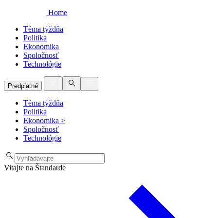
Home
Téma týždňa
Politika
Ekonomika
Spoločnosť
Technológie
Predplatné
Téma týždňa
Politika
Ekonomika
>
Spoločnosť
Technológie
Vitajte na Štandarde