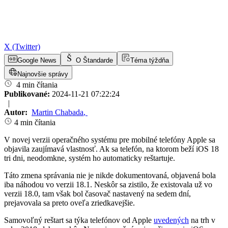
X (Twitter)
Google News
O Štandarde
Téma týždňa
Najnovšie správy
4 min čítania
Publikované:
2024-11-21 07:22:24
|
Autor:
Martin Chabada
,
4 min čítania
V novej verzii operačného systému pre mobilné telefóny Apple sa
objavila zaujímavá vlastnosť. Ak sa telefón, na ktorom beží iOS 18
tri dni, neodomkne, systém ho automaticky reštartuje.
Táto zmena správania nie je nikde dokumentovaná, objavená bola
iba náhodou vo verzii 18.1. Neskôr sa zistilo, že existovala už vo
verzii 18.0, tam však bol časovač nastavený na sedem dní,
prejavovala sa preto oveľa zriedkavejšie.
Samovoľný reštart sa týka telefónov od Apple
uvedených
na trh v