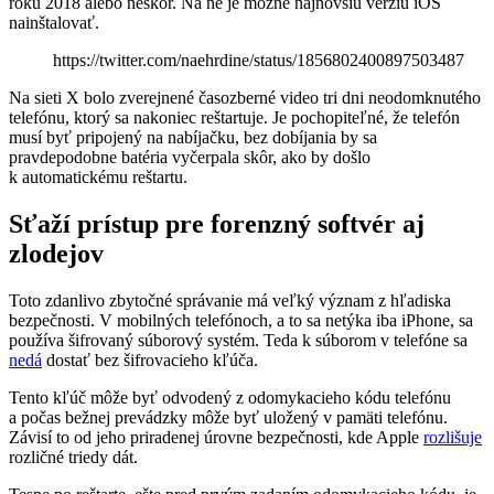
roku 2018 alebo neskôr. Na ne je možné najnovšiu verziu iOS
nainštalovať.
https://twitter.com/naehrdine/status/1856802400897503487
Na sieti X bolo zverejnené časozberné video tri dni neodomknutého
telefónu, ktorý sa nakoniec reštartuje. Je pochopiteľné, že telefón
musí byť pripojený na nabíjačku, bez dobíjania by sa
pravdepodobne batéria vyčerpala skôr, ako by došlo
k automatickému reštartu.
Sťaží prístup pre forenzný softvér aj
zlodejov
Toto zdanlivo zbytočné správanie má veľký význam z hľadiska
bezpečnosti. V mobilných telefónoch, a to sa netýka iba iPhone, sa
používa šifrovaný súborový systém. Teda k súborom v telefóne sa
nedá
dostať bez šifrovacieho kľúča.
Tento kľúč môže byť odvodený z odomykacieho kódu telefónu
a počas bežnej prevádzky môže byť uložený v pamäti telefónu.
Závisí to od jeho priradenej úrovne bezpečnosti, kde Apple
rozlišuje
rozličné triedy dát.