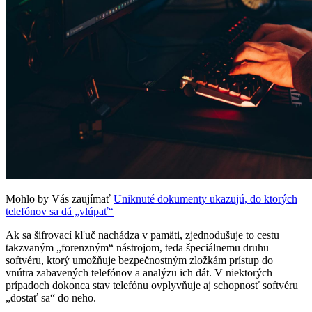
Mohlo by Vás zaujímať
Uniknuté dokumenty ukazujú, do ktorých
telefónov sa dá „vlúpať“
Ak sa šifrovací kľuč nachádza v pamäti, zjednodušuje to cestu
takzvaným „forenzným“ nástrojom, teda špeciálnemu druhu
softvéru, ktorý umožňuje bezpečnostným zložkám prístup do
vnútra zabavených telefónov a analýzu ich dát. V niektorých
prípadoch dokonca stav telefónu ovplyvňuje aj schopnosť softvéru
„dostať sa“ do neho.