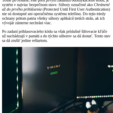
Tesne po reštarte, ešte pred prvým zadaním odomykacieho kódu, je
systém v najviac bezpečnom stave. Súbory označené ako
Chránené
až do prvého prihlásenia
(Protected Until First User Authentication)
nie sú dostupné ani operačnému systému telefónu. Do tejto triedy
ochrany pritom patria všetky súbory aplikácií tretích strán, ak ich
vývojár zámerne nechráni viac.
Po zadaní prihlasovacieho kódu sa však príslušné šifrovacie kľúče
už nachádzajú v pamäti a do týchto súborov sa dá dostať. Tento stav
sa dá zrušiť jedine reštartom.