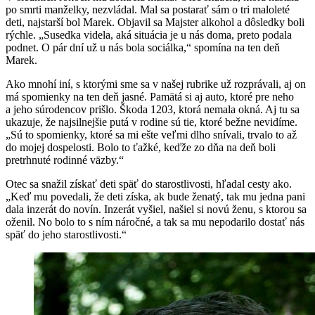
po smrti manželky, nezvládal. Mal sa postarať sám o tri maloleté
deti, najstarší bol Marek. Objavil sa Majster alkohol a dôsledky boli
rýchle. „Susedka videla, aká situácia je u nás doma, preto podala
podnet. O pár dní už u nás bola sociálka,“ spomína na ten deň
Marek.
Ako mnohí iní, s ktorými sme sa v našej rubrike už rozprávali, aj on
má spomienky na ten deň jasné. Pamätá si aj auto, ktoré pre neho
a jeho súrodencov prišlo. Škoda 1203, ktorá nemala okná. Aj tu sa
ukazuje, že najsilnejšie putá v rodine sú tie, ktoré bežne nevidíme.
„Sú to spomienky, ktoré sa mi ešte veľmi dlho snívali, trvalo to až
do mojej dospelosti. Bolo to ťažké, keďže zo dňa na deň boli
pretrhnuté rodinné väzby.“
Otec sa snažil získať deti späť do starostlivosti, hľadal cesty ako.
„Keď mu povedali, že deti získa, ak bude ženatý, tak mu jedna pani
dala inzerát do novín. Inzerát vyšiel, našiel si novú ženu, s ktorou sa
oženil. No bolo to s ním náročné, a tak sa mu nepodarilo dostať nás
späť do jeho starostlivosti.“