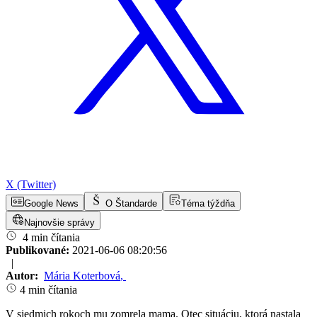
X (Twitter)
Google News
O Štandarde
Téma týždňa
Najnovšie správy
4 min čítania
Publikované:
2021-06-06 08:20:56
|
Autor:
Mária Koterbová
,
4 min čítania
V siedmich rokoch mu zomrela mama. Otec situáciu, ktorá nastala