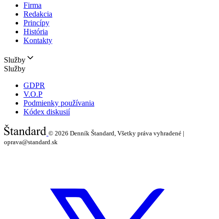
Firma
Redakcia
Princípy
História
Kontakty
Služby
Služby
GDPR
V.O.P
Podmienky používania
Kódex diskusií
© 2026
Denník Štandard, Všetky práva vyhradené |
oprava@standard.sk