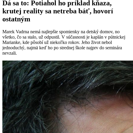
Dá sa to: Potiahol ho príklad kňaza,
krutej reality sa netreba báť, hovorí
ostatným
Marek Vadrna nemá najlepšie spomienky na detský domov, no
všetko, čo sa stalo, už odpustil. V súčasnosti je kaplán v pútnickej
Marianke, kde pôsobí už niekoľko rokov. Jeho život nebol
jednoduchý, najmä keď ho po strednej škole najprv do seminára
nevzali.