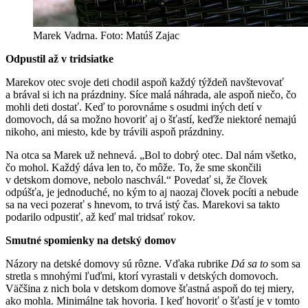
Marek Vadrna. Foto: Matúš Zajac
Odpustil až v tridsiatke
Marekov otec svoje deti chodil aspoň každý týždeň navštevovať
a brával si ich na prázdniny. Síce malá náhrada, ale aspoň niečo, čo
mohli deti dostať. Keď to porovnáme s osudmi iných detí v
domovoch, dá sa možno hovoriť aj o šťastí, keďže niektoré nemajú
nikoho, ani miesto, kde by trávili aspoň prázdniny.
Na otca sa Marek už nehnevá. „Bol to dobrý otec. Dal nám všetko,
čo mohol. Každý dáva len to, čo môže. To, že sme skončili
v detskom domove, nebolo naschvál.“ Povedať si, že človek
odpúšťa, je jednoduché, no kým to aj naozaj človek pocíti a nebude
sa na veci pozerať s hnevom, to trvá istý čas. Marekovi sa takto
podarilo odpustiť, až keď mal tridsať rokov.
Smutné spomienky na detský domov
Názory na detské domovy sú rôzne. Vďaka rubrike
Dá sa to
som sa
stretla s mnohými ľuďmi, ktorí vyrastali v detských domovoch.
Väčšina z nich bola v detskom domove šťastná aspoň do tej miery,
ako mohla. Minimálne tak hovoria. I keď hovoriť o šťastí je v tomto