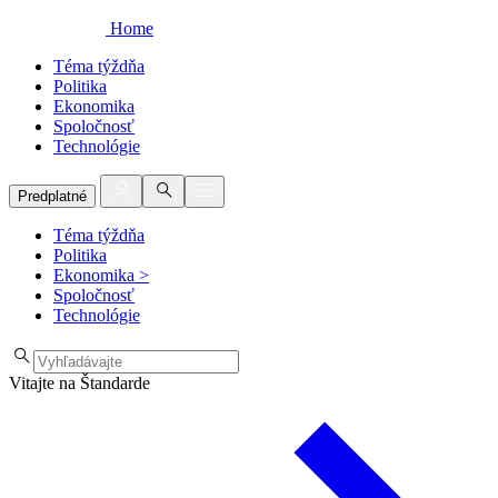
Home
Téma týždňa
Politika
Ekonomika
Spoločnosť
Technológie
Predplatné
Téma týždňa
Politika
Ekonomika
>
Spoločnosť
Technológie
Vitajte na Štandarde