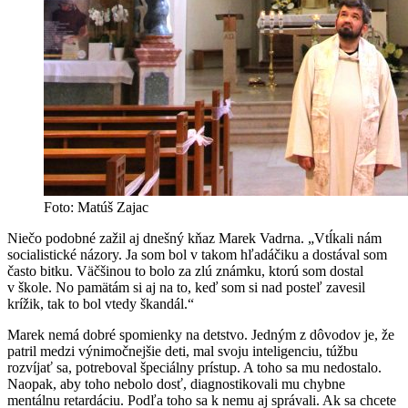
Foto: Matúš Zajac
Niečo podobné zažil aj dnešný kňaz Marek Vadrna. „Vtĺkali nám
socialistické názory. Ja som bol v takom hľadáčiku a dostával som
často bitku. Väčšinou to bolo za zlú známku, ktorú som dostal
v škole. No pamätám si aj na to, keď som si nad posteľ zavesil
krížik, tak to bol vtedy škandál.“
Marek nemá dobré spomienky na detstvo. Jedným z dôvodov je, že
patril medzi výnimočnejšie deti, mal svoju inteligenciu, túžbu
rozvíjať sa, potreboval špeciálny prístup. A toho sa mu nedostalo.
Naopak, aby toho nebolo dosť, diagnostikovali mu chybne
mentálnu retardáciu. Podľa toho sa k nemu aj správali. Ak sa chcete