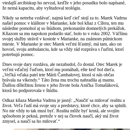
vtedajší arcibiskup ho nevzal, keďže v jeho posudku bolo napísané,
že nemá kapacitu, aby vyštudoval teológiu.
Nikdy sa netreba vzdávať, najmä keď cieľ stojí za to. Marek Vadrna
našiel pomoc v kláštore v Marianke, kde bol kňaz z Cífera, ten mu
následne pomohol aj so štúdiom, prekonaním domnelých prekážok.
Kňazom sa mu napokon podarilo stať, bolo to v roku 2002. Väčšinu
svojej služby strávil v kostole v Marianke, na známom pútnickom
mieste. V Marianke je otec Marek veľmi šťastný, má tam, ako on
hovorí, svoju ambulanciu, kde sa vždy rád rozpráva s ľuďmi, ktorí
potrebujú pomoc.
Dnes svoje dary rozdáva, ale nezabudol, čo dostal. Otec Marek je
veľmi vďačný ľuďom, ktorí mu pomáhali, ešte keď bol dieťa.
„Veľká vďaka patrí tete Márii Čambalovej, ktorá si nás občas
brávala na víkendy.“ Táto žena mu trochu nahradila aj mamu.
Ďalšou dôležitou ženou v jeho živote bola Anička Tomašáková,
ktorá ho podporovala v štúdiu.
Odkaz kňaza Mareka Vadrnu je jasný: „Naučiť sa milovať realitu a
život. Veľa ľudí má svoje sny a predstavy, ktoré chce, aby sa splnili.
No nie vždy to tak musí byť. Realita môže byť krutá, ale svojím
spôsobom je pekná, pretože v nej sa človek naučí, aký má život
zmysel, a naučí sa ho milovať.“