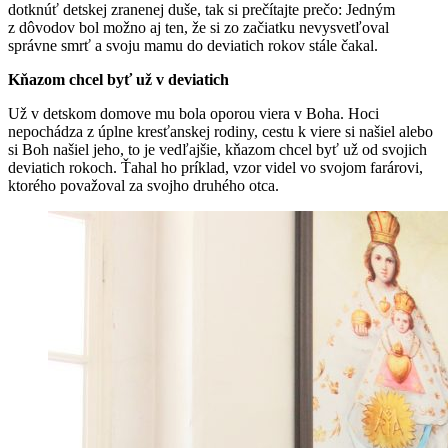
dotknúť detskej zranenej duše, tak si prečítajte prečo: Jedným
z dôvodov bol možno aj ten, že si zo začiatku nevysvetľoval
správne smrť a svoju mamu do deviatich rokov stále čakal.
Kňazom chcel byť už v deviatich
Už v detskom domove mu bola oporou viera v Boha. Hoci
nepochádza z úplne kresťanskej rodiny, cestu k viere si našiel alebo
si Boh našiel jeho, to je vedľajšie, kňazom chcel byť už od svojich
deviatich rokoch. Ťahal ho príklad, vzor videl vo svojom farárovi,
ktorého považoval za svojho druhého otca.