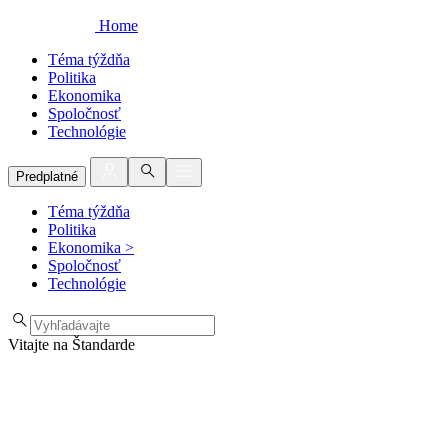
Home
Téma týždňa
Politika
Ekonomika
Spoločnosť
Technológie
Predplatné
Téma týždňa
Politika
Ekonomika
>
Spoločnosť
Technológie
Vitajte na Štandarde