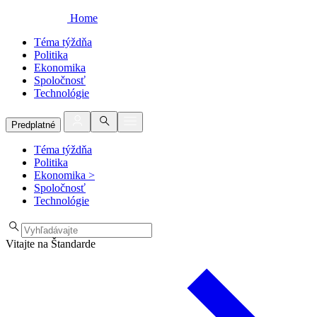
Home
Téma týždňa
Politika
Ekonomika
Spoločnosť
Technológie
Predplatné
Téma týždňa
Politika
Ekonomika
>
Spoločnosť
Technológie
Vitajte na Štandarde