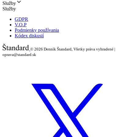
Služby
Služby
GDPR
V.O.P
Podmienky používania
Kódex diskusií
© 2026
Denník Štandard, Všetky práva vyhradené |
oprava@standard.sk