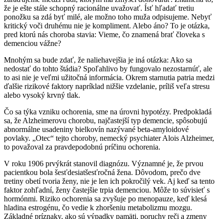
že je ešte stále schopný racionálne uvažovať. Ísť hľadať tretiu
ponožku sa zdá byť milé, ale možno toho muža odpisujeme. Nebyť
kritický voči druhému nie je kompliment. Alebo áno? To je otázka,
pred ktorú nás choroba stavia: Vieme, čo znamená brať človeka s
demenciou vážne?
Mnohým sa bude zdať, že naliehavejšia je iná otázka: Ako sa
nedostať do tohto štádia? Spoľahlivo by fungovalo nezostarnúť, ale
to asi nie je veľmi užitočná informácia. Okrem starnutia patria medzi
ďalšie rizikové faktory napríklad nižšie vzdelanie, príliš veľa stresu
alebo vysoký krvný tlak.
Čo sa týka vzniku ochorenia, sme na úrovni hypotézy. Predpokladá
sa, že Alzheimerovu chorobu, najčastejší typ demencie, spôsobujú
abnormálne usadeniny bielkovín nazývané beta-amyloidové
povlaky. „Otec“ tejto choroby, nemecký psychiater Alois Alzheimer,
to považoval za pravdepodobnú príčinu ochorenia.
V roku 1906 prvýkrát stanovil diagnózu. Významné je, že prvou
pacientkou bola šesťdesiatšesťročná žena. Dôvodom, prečo dve
tretiny obetí tvoria ženy, nie je len ich pokročilý vek. Aj keď sa tento
faktor zohľadní, ženy častejšie trpia demenciou. Môže to súvisieť s
hormónmi. Riziko ochorenia sa zvyšuje po menopauze, keď klesá
hladina estrogénu, čo vedie k zhoršeniu metabolizmu mozgu.
Základné príznaky, ako sú výpadky pamäti, poruchy reči a zmeny