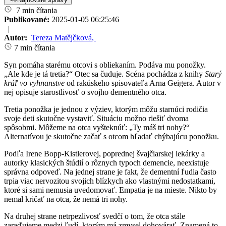
7 min čítania
Publikované:
2025-01-05 06:25:46
|
Autor:
Tereza Matějčková
,
7 min čítania
Syn pomáha starému otcovi s obliekaním. Podáva mu ponožky.
„Ale kde je tá tretia?“ Otec sa čuduje. Scéna pochádza z knihy
Starý
kráľ vo vyhnanstve
od rakúskeho spisovateľa Arna Geigera. Autor v
nej opisuje starostlivosť o svojho dementného otca.
Tretia ponožka je jednou z výziev, ktorým môžu starnúci rodičia
svoje deti skutočne vystaviť. Situáciu možno riešiť dvoma
spôsobmi. Môžeme na otca vyšteknúť: „Ty máš tri nohy?“
Alternatívou je skutočne začať s otcom hľadať chýbajúcu ponožku.
Podľa Irene Bopp-Kistlerovej, poprednej švajčiarskej lekárky a
autorky klasických štúdií o rôznych typoch demencie, neexistuje
správna odpoveď. Na jednej strane je fakt, že dementní ľudia často
trpia viac nervozitou svojich blízkych ako vlastnými nedostatkami,
ktoré si sami nemusia uvedomovať. Empatia je na mieste. Nikto by
nemal kričať na otca, že nemá tri nohy.
Na druhej strane netrpezlivosť svedčí o tom, že otca stále
zaraďujeme medzi ľudí, ktorým má zmysel dohovárať. Znamená to,