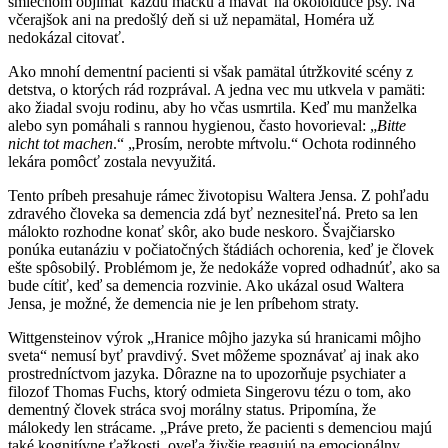
smiechom objímať každú mačku a mávať na okoloidúce psy. Na
včerajšok ani na predošlý deň si už nepamätal, Homéra už
nedokázal citovať.
Ako mnohí dementní pacienti si však pamätal útržkovité scény z
detstva, o ktorých rád rozprával. A jedna vec mu utkvela v pamäti:
ako žiadal svoju rodinu, aby ho včas usmrtila. Keď mu manželka
alebo syn pomáhali s rannou hygienou, často hovorieval: „
Bitte
nicht tot machen
.“ „Prosím, nerobte mŕtvolu.“ Ochota rodinného
lekára pomôcť zostala nevyužitá.
Tento príbeh presahuje rámec životopisu Waltera Jensa. Z pohľadu
zdravého človeka sa demencia zdá byť neznesiteľná. Preto sa len
málokto rozhodne konať skôr, ako bude neskoro. Švajčiarsko
ponúka eutanáziu v počiatočných štádiách ochorenia, keď je človek
ešte spôsobilý. Problémom je, že nedokáže vopred odhadnúť, ako sa
bude cítiť, keď sa demencia rozvinie. Ako ukázal osud Waltera
Jensa, je možné, že demencia nie je len príbehom straty.
Wittgensteinov výrok „Hranice môjho jazyka sú hranicami môjho
sveta“ nemusí byť pravdivý. Svet môžeme spoznávať aj inak ako
prostredníctvom jazyka. Dôrazne na to upozorňuje psychiater a
filozof Thomas Fuchs, ktorý odmieta Singerovu tézu o tom, ako
dementný človek stráca svoj morálny status. Pripomína, že
málokedy len strácame. „Práve preto, že pacienti s demenciou majú
také kognitívne ťažkosti, oveľa živšie reagujú na emocionálny