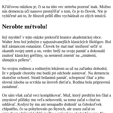
Kľúčovou otázkou je, či sa na túto vec netreba pozerať inak. Možno
nás demencia učí nanovo premýšľať o tom, čo je to človek. Nie je
vylúčené ani to, že filozofi príliš dlho vychádzali zo zlých intuícií.
Nerobte mŕtvolu!
Iný mysliteľ v tejto otázke prekročil hranice akademickej obce.
Walter Jens bol jedným z najuznávanejších klasických filológov. Bol
tiež zástancom eutanázie. Človek by mal mať možnosť určiť si
okamih svojej smrti a on, vedec hrdý na svoju pamäť a dokonalú
znalosť klasickej gréčtiny, sa nemienil zmeniť na „zmätenú,
slintajúcu príšeru“.
So svojou rodinou a rodinným lekárom sa už na začiatku dohodol,
že v prípade choroby mu budú pri odchode asistovať. Na demenciu
skutočne ochorel. Stratil brilantnú pamäť, schopnosť čítať a jeho
slovná zásoba sa scvrkla na úroveň dieťaťa. Rodina bola pripravená
zasiahnuť.
On sám však začal veci komplikovať. Muž, ktorý predtým len čítal a
zmyslové pôžitky mu veľa nehovorili, sa tomu začal s chuťou
oddávať. Kedysi by mu ani nenapadlo dotknúť sa čohokoľvek
chlpatého, čo sa pohybovalo po štyroch, ale zrazu začal so