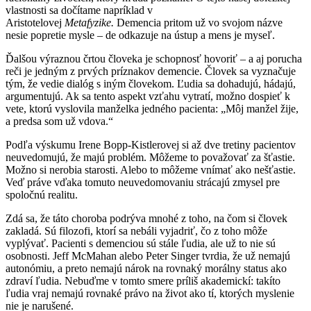
vlastnosti sa dočítame napríklad v
Aristotelovej
Metafyzike.
Demencia pritom už vo svojom názve
nesie popretie mysle – de odkazuje na ústup a mens je myseľ.
Ďalšou výraznou črtou človeka je schopnosť hovoriť – a aj porucha
reči je jedným z prvých príznakov demencie. Človek sa vyznačuje
tým, že vedie dialóg s iným človekom. Ľudia sa dohadujú, hádajú,
argumentujú. Ak sa tento aspekt vzťahu vytratí, možno dospieť k
vete, ktorú vyslovila manželka jedného pacienta: „Môj manžel žije,
a predsa som už vdova.“
Podľa výskumu Irene Bopp-Kistlerovej si až dve tretiny pacientov
neuvedomujú, že majú problém. Môžeme to považovať za šťastie.
Možno si nerobia starosti. Alebo to môžeme vnímať ako nešťastie.
Veď práve vďaka tomuto neuvedomovaniu strácajú zmysel pre
spoločnú realitu.
Zdá sa, že táto choroba podrýva mnohé z toho, na čom si človek
zakladá. Sú filozofi, ktorí sa nebáli vyjadriť, čo z toho môže
vyplývať. Pacienti s demenciou sú stále ľudia, ale už to nie sú
osobnosti. Jeff McMahan alebo Peter Singer tvrdia, že už nemajú
autonómiu, a preto nemajú nárok na rovnaký morálny status ako
zdraví ľudia. Nebuďme v tomto smere príliš akademickí: takíto
ľudia vraj nemajú rovnaké právo na život ako tí, ktorých myslenie
nie je narušené.