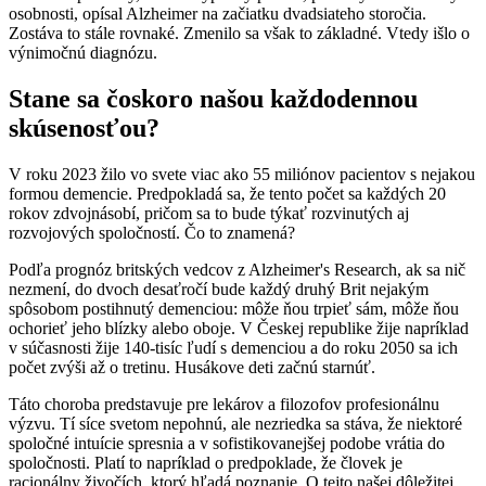
osobnosti, opísal Alzheimer na začiatku dvadsiateho storočia.
Zostáva to stále rovnaké. Zmenilo sa však to základné. Vtedy išlo o
výnimočnú diagnózu.
Stane sa čoskoro našou každodennou
skúsenosťou?
V roku 2023 žilo vo svete viac ako 55 miliónov pacientov s nejakou
formou demencie. Predpokladá sa, že tento počet sa každých 20
rokov zdvojnásobí, pričom sa to bude týkať rozvinutých aj
rozvojových spoločností. Čo to znamená?
Podľa prognóz britských vedcov z Alzheimer's Research, ak sa nič
nezmení, do dvoch desaťročí bude každý druhý Brit nejakým
spôsobom postihnutý demenciou: môže ňou trpieť sám, môže ňou
ochorieť jeho blízky alebo oboje. V Českej republike žije napríklad
v súčasnosti žije 140-tisíc ľudí s demenciou a do roku 2050 sa ich
počet zvýši až o tretinu. Husákove deti začnú starnúť.
Táto choroba predstavuje pre lekárov a filozofov profesionálnu
výzvu. Tí síce svetom nepohnú, ale nezriedka sa stáva, že niektoré
spoločné intuície spresnia a v sofistikovanejšej podobe vrátia do
spoločnosti. Platí to napríklad o predpoklade, že človek je
racionálny živočích, ktorý hľadá poznanie. O tejto našej dôležitej