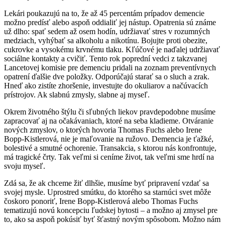
Lekári poukazujú na to, že až 45 percentám prípadov demencie
možno predísť alebo aspoň oddialiť jej nástup. Opatrenia sú známe
už dlho: spať sedem až osem hodín, udržiavať stres v rozumných
medziach, vyhýbať sa alkoholu a nikotínu. Bojujte proti obezite,
cukrovke a vysokému krvnému tlaku. Kľúčové je naďalej udržiavať
sociálne kontakty a cvičiť. Tento rok poprední vedci z takzvanej
Lancetovej komisie pre demenciu pridali na zoznam preventívnych
opatrení ďalšie dve položky. Odporúčajú starať sa o sluch a zrak.
Hneď ako zistíte zhoršenie, investujte do okuliarov a načúvacích
prístrojov. Ak slabnú zmysly, slabne aj myseľ.
Okrem životného štýlu či sľubných liekov pravdepodobne musíme
zapracovať aj na očakávaniach, ktoré na seba kladieme. Otváranie
nových zmyslov, o ktorých hovoria Thomas Fuchs alebo Irene
Bopp-Kistlerová, nie je maľovanie na ružovo. Demencia je ťažké,
bolestivé a smutné ochorenie. Transakcia, s ktorou nás konfrontuje,
má tragické črty. Tak veľmi si ceníme život, tak veľmi sme hrdí na
svoju myseľ.
Zdá sa, že ak chceme žiť dlhšie, musíme byť pripravení vzdať sa
svojej mysle. Uprostred smútku, do ktorého sa starnúci svet môže
čoskoro ponoriť, Irene Bopp-Kistlerová alebo Thomas Fuchs
tematizujú novú koncepciu ľudskej bytosti – a možno aj zmysel pre
to, ako sa aspoň pokúsiť byť šťastný novým spôsobom. Možno nám