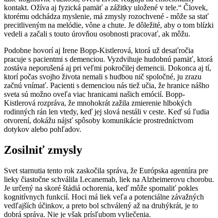
kontakt. Ožíva aj fyzická pamäť a zážitky uložené v tele.“ Človek,
ktorému odchádza myslenie, má zmysly rozochvené - môže sa stať
precitliveným na melódie, vône a chute. Je dôležité, aby o tom blízki
vedeli a začali s touto úrovňou osobnosti pracovať, ak môžu.
Podobne hovorí aj Irene Bopp-Kistlerová, ktorá už desaťročia
pracuje s pacientmi s demenciou. Vyzdvihuje hudobnú pamäť, ktorá
zostáva neporušená aj pri veľmi pokročilej demencii. Dokonca aj tí,
ktorí počas svojho života nemali s hudbou nič spoločné, ju zrazu
začnú vnímať. Pacienti s demenciou nás tiež učia, že hranice nášho
sveta sú možno oveľa viac hranicami našich emócií. Bopp-
Kistlerová rozpráva, že mnohokrát zažila zmierenie hlbokých
rodinných rán len vtedy, keď jej slová nestáli v ceste. Keď sú ľudia
otvorení, dokážu nájsť spôsoby komunikácie prostredníctvom
dotykov alebo pohľadov.
Zosilniť zmysly
Svet starnutia tento rok zaskočila správa, že Európska agentúra pre
lieky čiastočne schválila Lecanemab, liek na Alzheimerovu chorobu.
Je určený na skoré štádiá ochorenia, keď môže spomaliť pokles
kognitívnych funkcií. Hoci má liek veľa a potenciálne závažných
vedľajších účinkov, a preto bol schválený až na druhýkrát, je to
dobrá správa. Nie je však prísľubom vyliečenia.