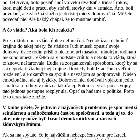
od Tel Avivu, bolo poslať ľudí vo veku dvadsať a tridsať rokov,
ktorí majú deti a prácu, aby strávili stovky dní v armáde. Áno, boli
povolaní, ale záložná služba je do istej miery dobrovoľná. Môžete
povedať nie. Ale každý chápal, že to musíme urobiť.
A čo vláda? Aká bola ich reakcia?
Po 7. októbri bola vláda úplne nefunkčná. Nedokázala ochrániť
krajinu do takej miery, že státisíce ľudí museli opustiť svoje
domovy, tisíce rodín prišli o niekoho pri masakre, mnohým rodinám
niekoho uniesli. Všetko sa v podstate zrútilo a nebola to vláda, ktorá
to znovu naštartovala. Ľudia sa zorganizovali spôsobom, ktorý by sa
asi nepodaril žiadnej inej krajine. Dovtedy boli Izraelčania veľmi
rozdelení, ale okamžite sa spojili a navzájom sa podporovali. Nielen
emocionálne, ale aj fyzicky. Dobrovoľníci dodávali vojakom jedlo,
starali sa o rodiny v núdzi a tak ďalej. Potom sa však počas vojny
táto jednota postupne rozplynula. Opäť sa hádame o politike. Preto
je to teraz také zložité.
V knihe píšete, že jedným z najväčších problémov je spor medzi
sekulárnou a náboženskou časťou spoločnosti, a teda aj to, do
akej miery môže byť Izrael demokratickým a zároveň
židovským štátom.
Ak sa ma spýtate, čo je najväčším nebezpečenstvom pre Izrael,