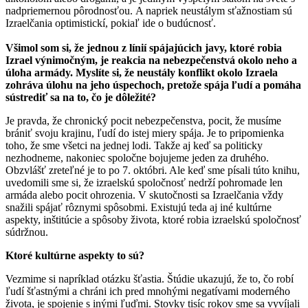
nadpriemernou pôrodnosťou. A napriek neustálym sťažnostiam sú
Izraelčania optimistickí, pokiaľ ide o budúcnosť.
Všimol som si, že jednou z línií spájajúcich javy, ktoré robia
Izrael výnimočným, je reakcia na nebezpečenstvá okolo neho a
úloha armády. Myslíte si, že neustály konflikt okolo Izraela
zohráva úlohu na jeho úspechoch, pretože spája ľudí a pomáha
sústrediť sa na to, čo je dôležité?
Je pravda, že chronický pocit nebezpečenstva, pocit, že musíme
brániť svoju krajinu, ľudí do istej miery spája. Je to pripomienka
toho, že sme všetci na jednej lodi. Takže aj keď sa politicky
nezhodneme, nakoniec spoločne bojujeme jeden za druhého.
Obzvlášť zreteľné je to po 7. októbri. Ale keď sme písali túto knihu,
uvedomili sme si, že izraelskú spoločnosť nedrží pohromade len
armáda alebo pocit ohrozenia. V skutočnosti sa Izraelčania vždy
snažili spájať rôznymi spôsobmi. Existujú teda aj iné kultúrne
aspekty, inštitúcie a spôsoby života, ktoré robia izraelskú spoločnosť
súdržnou.
Ktoré kultúrne aspekty to sú?
Vezmime si napríklad otázku šťastia. Štúdie ukazujú, že to, čo robí
ľudí šťastnými a chráni ich pred mnohými negatívami moderného
života, je spojenie s inými ľuďmi. Stovky tisíc rokov sme sa vyvíjali