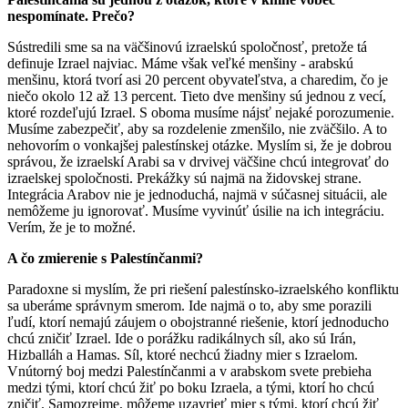
nespomínate. Prečo?
Sústredili sme sa na väčšinovú izraelskú spoločnosť, pretože tá
definuje Izrael najviac. Máme však veľké menšiny - arabskú
menšinu, ktorá tvorí asi 20 percent obyvateľstva, a charedim, čo je
niečo okolo 12 až 13 percent. Tieto dve menšiny sú jednou z vecí,
ktoré rozdeľujú Izrael. S oboma musíme nájsť nejaké porozumenie.
Musíme zabezpečiť, aby sa rozdelenie zmenšilo, nie zväčšilo. A to
nehovorím o vonkajšej palestínskej otázke. Myslím si, že je dobrou
správou, že izraelskí Arabi sa v drvivej väčšine chcú integrovať do
izraelskej spoločnosti. Prekážky sú najmä na židovskej strane.
Integrácia Arabov nie je jednoduchá, najmä v súčasnej situácii, ale
nemôžeme ju ignorovať. Musíme vyvinúť úsilie na ich integráciu.
Verím, že je to možné.
A čo zmierenie s Palestínčanmi?
Paradoxne si myslím, že pri riešení palestínsko-izraelského konfliktu
sa uberáme správnym smerom. Ide najmä o to, aby sme porazili
ľudí, ktorí nemajú záujem o obojstranné riešenie, ktorí jednoducho
chcú zničiť Izrael. Ide o porážku radikálnych síl, ako sú Irán,
Hizballáh a Hamas. Síl, ktoré nechcú žiadny mier s Izraelom.
Vnútorný boj medzi Palestínčanmi a v arabskom svete prebieha
medzi tými, ktorí chcú žiť po boku Izraela, a tými, ktorí ho chcú
zničiť. Samozrejme, môžeme uzavrieť mier s tými, ktorí chcú žiť