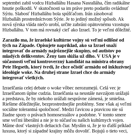
septembri zabil vodcu Hizballáhu Hasana Nasralláha, čím radikálne
hnutie poškodil. V skutočnosti sa im práve preto podarilo ovládnuť
Sýriu. Slabosť Hizballáhu bola spúšťačom. Irán zásoboval
Hizballáh prostredníctvom Sýrie. Je to jediný možný spôsob. Ak
nová sýrska vláda niečo urobí, určite zabráni opätovnému vzostupu
Hizballáhu. V tom má rovnaký cieľ ako Izrael. To je veľmi dôležité.
Zarazilo ma, že izraelské kultúrne vojny sú veľmi odlišné od
tých na Západe. Opisujete napríklad, ako sa Izrael snaží
integrovať do armády najrôznejšie skupiny, od autistov po
mladých delikventov. Ženy tam slúžia už dlho. V USA je v
súčasnosti veľmi kontroverzný kandidát na ministra obrany
Pete Hegseth, ktorý tvrdí, že chce očistiť armádu od inkluzívnej
ideológie woke. Na druhej strane Izrael chce do armády
integrovať všetkých.
Izraelčania celej debate o woke vôbec nerozumejú. Celá vec je
Izraelčanom úplne cudzia. Izraelčania sa neustále navzájom urážajú
a predstava, že by niekoho urážali nesprávne zámená, je smiešna.
Riešime dôležitejšie, bezprostrednejšie problémy. Sme však aj veľmi
sociálne tolerantná spoločnosť. Medzi ľavicou a pravicou nie sú
žiadne spory o právach homosexuálov a podobne. V tomto smere
sme veľmi liberálni a nie je to súčasťou našich kultúrnych vojen.
Máme dosť vlastných deliacich čiar. Myslím si, že je to ďalší príklad
luxusu, ktorý si západné krajiny môžu dovoliť. Bojujú o tieto veci,