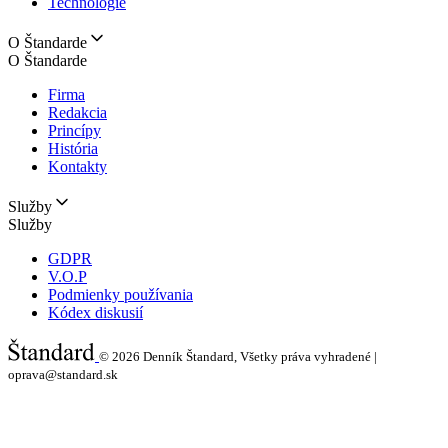
Technológie
O Štandarde
O Štandarde
Firma
Redakcia
Princípy
História
Kontakty
Služby
Služby
GDPR
V.O.P
Podmienky používania
Kódex diskusií
© 2026
Denník Štandard, Všetky práva vyhradené |
oprava@standard.sk