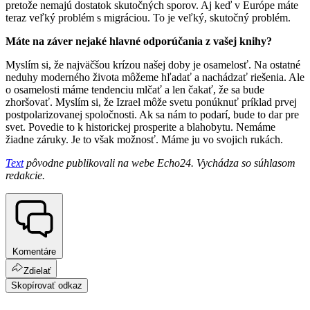
pretože nemajú dostatok skutočných sporov. Aj keď v Európe máte
teraz veľký problém s migráciou. To je veľký, skutočný problém.
Máte na záver nejaké hlavné odporúčania z vašej knihy?
Myslím si, že najväčšou krízou našej doby je osamelosť. Na ostatné
neduhy moderného života môžeme hľadať a nachádzať riešenia. Ale
o osamelosti máme tendenciu mlčať a len čakať, že sa bude
zhoršovať. Myslím si, že Izrael môže svetu ponúknuť príklad prvej
postpolarizovanej spoločnosti. Ak sa nám to podarí, bude to dar pre
svet. Povedie to k historickej prosperite a blahobytu. Nemáme
žiadne záruky. Je to však možnosť. Máme ju vo svojich rukách.
Text
pôvodne publikovali na webe Echo24. Vychádza so súhlasom
redakcie.
Komentáre
Zdielať
Skopírovať odkaz