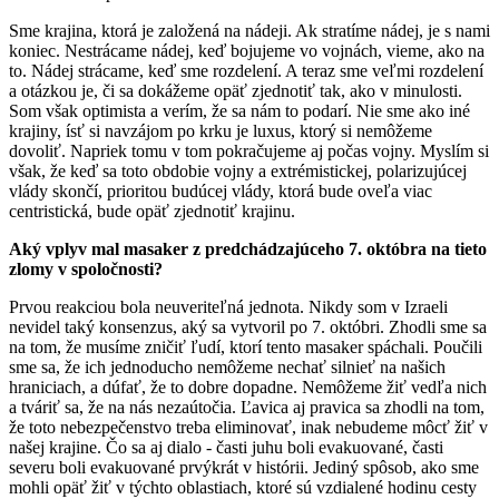
Sme krajina, ktorá je založená na nádeji. Ak stratíme nádej, je s nami
koniec. Nestrácame nádej, keď bojujeme vo vojnách, vieme, ako na
to. Nádej strácame, keď sme rozdelení. A teraz sme veľmi rozdelení
a otázkou je, či sa dokážeme opäť zjednotiť tak, ako v minulosti.
Som však optimista a verím, že sa nám to podarí. Nie sme ako iné
krajiny, ísť si navzájom po krku je luxus, ktorý si nemôžeme
dovoliť. Napriek tomu v tom pokračujeme aj počas vojny. Myslím si
však, že keď sa toto obdobie vojny a extrémistickej, polarizujúcej
vlády skončí, prioritou budúcej vlády, ktorá bude oveľa viac
centristická, bude opäť zjednotiť krajinu.
Aký vplyv mal masaker z predchádzajúceho 7. októbra na tieto
zlomy v spoločnosti?
Prvou reakciou bola neuveriteľná jednota. Nikdy som v Izraeli
nevidel taký konsenzus, aký sa vytvoril po 7. októbri. Zhodli sme sa
na tom, že musíme zničiť ľudí, ktorí tento masaker spáchali. Poučili
sme sa, že ich jednoducho nemôžeme nechať silnieť na našich
hraniciach, a dúfať, že to dobre dopadne. Nemôžeme žiť vedľa nich
a tváriť sa, že na nás nezaútočia. Ľavica aj pravica sa zhodli na tom,
že toto nebezpečenstvo treba eliminovať, inak nebudeme môcť žiť v
našej krajine. Čo sa aj dialo - časti juhu boli evakuované, časti
severu boli evakuované prvýkrát v histórii. Jediný spôsob, ako sme
mohli opäť žiť v týchto oblastiach, ktoré sú vzdialené hodinu cesty