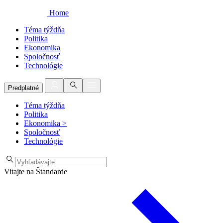
Home
Téma týždňa
Politika
Ekonomika
Spoločnosť
Technológie
Predplatné
Téma týždňa
Politika
Ekonomika
>
Spoločnosť
Technológie
Vitajte na Štandarde