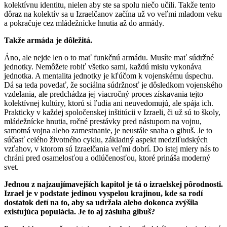
kolektívnu identitu, nielen aby ste sa spolu niečo učili. Takže tento
dôraz na kolektív sa u Izraelčanov začína už vo veľmi mladom veku
a pokračuje cez mládežnícke hnutia až do armády.
Takže armáda je dôležitá.
Áno, ale nejde len o to mať funkčnú armádu. Musíte mať súdržné
jednotky. Nemôžete robiť všetko sami, každú misiu vykonáva
jednotka. A mentalita jednotky je kľúčom k vojenskému úspechu.
Dá sa teda povedať, že sociálna súdržnosť je dôsledkom vojenského
vzdelania, ale predchádza jej viacročný proces získavania tejto
kolektívnej kultúry, ktorú si ľudia ani neuvedomujú, ale spája ich.
Prakticky v každej spoločenskej inštitúcii v Izraeli, či už sú to školy,
mládežnícke hnutia, ročné prestávky pred nástupom na vojnu,
samotná vojna alebo zamestnanie, je neustále snaha o gibuš. Je to
súčasť celého životného cyklu, základný aspekt medziľudských
vzťahov, v ktorom sú Izraelčania veľmi dobrí. Do istej miery nás to
chráni pred osamelosťou a odlúčenosťou, ktoré prináša moderný
svet.
Jednou z najzaujímavejších kapitol je tá o izraelskej pôrodnosti.
Izrael je v podstate jedinou vyspelou krajinou, kde sa rodí
dostatok detí na to, aby sa udržala alebo dokonca zvýšila
existujúca populácia. Je to aj zásluha gibuš?