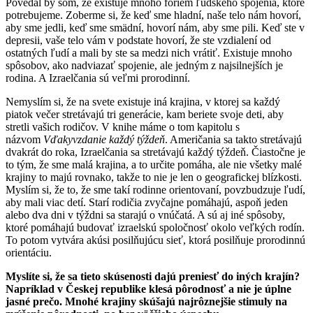
Povedal by som, že existuje mnoho foriem ľudského spojenia, ktoré
potrebujeme. Zoberme si, že keď sme hladní, naše telo nám hovorí,
aby sme jedli, keď sme smädní, hovorí nám, aby sme pili. Keď ste v
depresii, vaše telo vám v podstate hovorí, že ste vzdialení od
ostatných ľudí a mali by ste sa medzi nich vrátiť. Existuje mnoho
spôsobov, ako nadviazať spojenie, ale jedným z najsilnejších je
rodina. A Izraelčania sú veľmi prorodinní.
Nemyslím si, že na svete existuje iná krajina, v ktorej sa každý
piatok večer stretávajú tri generácie, kam beriete svoje deti, aby
stretli vašich rodičov. V knihe máme o tom kapitolu s
názvom
Vďakyvzdanie každý týždeň
. Američania sa takto stretávajú
dvakrát do roka, Izraelčania sa stretávajú každý týždeň. Čiastočne je
to tým, že sme malá krajina, a to určite pomáha, ale nie všetky malé
krajiny to majú rovnako, takže to nie je len o geografickej blízkosti.
Myslím si, že to, že sme takí rodinne orientovaní, povzbudzuje ľudí,
aby mali viac detí. Starí rodičia zvyčajne pomáhajú, aspoň jeden
alebo dva dni v týždni sa starajú o vnúčatá. A sú aj iné spôsoby,
ktoré pomáhajú budovať izraelskú spoločnosť okolo veľkých rodín.
To potom vytvára akúsi posilňujúcu sieť, ktorá posilňuje prorodinnú
orientáciu.
Myslíte si, že sa tieto skúsenosti dajú preniesť do iných krajín?
Napríklad v Českej republike klesá pôrodnosť a nie je úplne
jasné prečo. Mnohé krajiny skúšajú najrôznejšie stimuly na