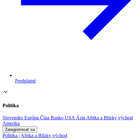
Predplatné
Politika
Slovensko
Európa
Čína
Rusko
USA
Ázia
Afrika a Blízky východ
Amerika
Zaregistrovať sa
Politika
|
Afrika a Blízky východ