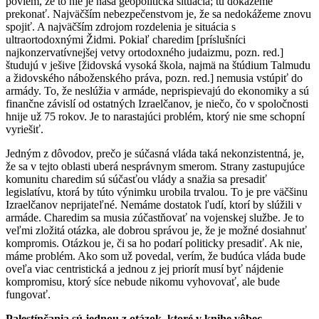
poviem, že to nie je naša geopolitická situácia; tú dokážeme
prekonať. Najväčším nebezpečenstvom je, že sa nedokážeme znovu
spojiť. A najväčším zdrojom rozdelenia je situácia s
ultraortodoxnými Židmi. Pokiaľ charedim [príslušníci
najkonzervatívnejšej vetvy ortodoxného judaizmu, pozn. red.]
študujú v ješive [židovská vysoká škola, najmä na štúdium Talmudu
a židovského náboženského práva, pozn. red.] nemusia vstúpiť do
armády. To, že neslúžia v armáde, neprispievajú do ekonomiky a sú
finančne závislí od ostatných Izraelčanov, je niečo, čo v spoločnosti
hnije už 75 rokov. Je to narastajúci problém, ktorý nie sme schopní
vyriešiť.
Jedným z dôvodov, prečo je súčasná vláda taká nekonzistentná, je,
že sa v tejto oblasti uberá nesprávnym smerom. Strany zastupujúce
komunitu charedim sú súčasťou vlády a snažia sa presadiť
legislatívu, ktorá by túto výnimku urobila trvalou. To je pre väčšinu
Izraelčanov neprijateľné. Nemáme dostatok ľudí, ktorí by slúžili v
armáde. Charedim sa musia zúčastňovať na vojenskej službe. Je to
veľmi zložitá otázka, ale dobrou správou je, že je možné dosiahnuť
kompromis. Otázkou je, či sa ho podarí politicky presadiť. Ak nie,
máme problém. Ako som už povedal, verím, že budúca vláda bude
oveľa viac centristická a jednou z jej priorít musí byť nájdenie
kompromisu, ktorý síce nebude nikomu vyhovovať, ale bude
fungovať.
Palestínčania sú jednou z otázok, ktoré v knihe vôbec