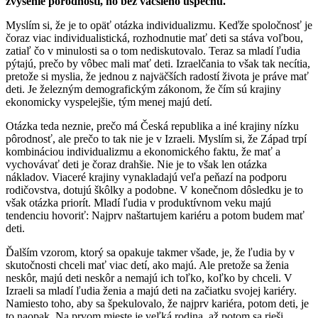
zvýšenie pôrodnosti, no bez väčšieho úspechu.
Myslím si, že je to opäť otázka individualizmu. Keďže spoločnosť je
čoraz viac individualistická, rozhodnutie mať deti sa stáva voľbou,
zatiaľ čo v minulosti sa o tom nediskutovalo. Teraz sa mladí ľudia
pýtajú, prečo by vôbec mali mať deti. Izraelčania to však tak necítia,
pretože si myslia, že jednou z najväčších radostí života je práve mať
deti. Je železným demografickým zákonom, že čím sú krajiny
ekonomicky vyspelejšie, tým menej majú detí.
Otázka teda neznie, prečo má Česká republika a iné krajiny nízku
pôrodnosť, ale prečo to tak nie je v Izraeli. Myslím si, že Západ trpí
kombináciou individualizmu a ekonomického faktu, že mať a
vychovávať deti je čoraz drahšie. Nie je to však len otázka
nákladov. Viaceré krajiny vynakladajú veľa peňazí na podporu
rodičovstva, dotujú škôlky a podobne. V konečnom dôsledku je to
však otázka priorít. Mladí ľudia v produktívnom veku majú
tendenciu hovoriť: Najprv naštartujem kariéru a potom budem mať
deti.
Ďalším vzorom, ktorý sa opakuje takmer všade, je, že ľudia by v
skutočnosti chceli mať viac detí, ako majú. Ale pretože sa ženia
neskôr, majú deti neskôr a nemajú ich toľko, koľko by chceli. V
Izraeli sa mladí ľudia ženia a majú deti na začiatku svojej kariéry.
Namiesto toho, aby sa špekulovalo, že najprv kariéra, potom deti, je
to naopak. Na prvom mieste je veľká rodina, až potom sa rieši