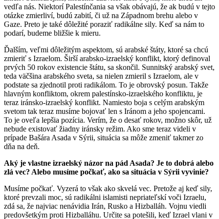
vedľa nás. Niektorí Palestínčania sa však obávajú, že ak budú v tejto
otázke zmierliví, budú zabití, či už na Západnom brehu alebo v
Gaze. Preto je také dôležité poraziť radikálne sily. Keď sa nám to
podarí, budeme bližšie k mieru.
Ďalším, veľmi dôležitým aspektom, sú arabské štáty, ktoré sa chcú
zmieriť s Izraelom. Širší arabsko-izraelský konflikt, ktorý definoval
prvých 50 rokov existencie štátu, sa skončil. Sunnitský arabský svet,
teda väčšina arabského sveta, sa nielen zmieril s Izraelom, ale v
podstate sa zjednotil proti radikálom. To je obrovský posun. Takže
hlavným konfliktom, okrem palestínsko-izraelského konfliktu, je
teraz iránsko-izraelský konflikt. Namiesto boja s celým arabským
svetom tak teraz musíme bojovať len s Iránom a jeho spojencami.
To je oveľa lepšia pozícia. Verím, že o desať rokov, možno skôr, už
nebude existovať žiadny iránsky režim. Ako sme teraz videli v
prípade Bašára Asada v Sýrii, situácia sa môže zmeniť takmer zo
dňa na deň.
Aký je vlastne izraelský názor na pád Asada? Je to dobrá alebo
zlá vec? Alebo musíme počkať, ako sa situácia v Sýrii vyvinie?
Musíme počkať. Vyzerá to však ako skvelá vec. Pretože aj keď sily,
ktoré prevzali moc, sú radikálni islamisti nepriateľskí voči Izraelu,
zdá sa, že najviac nenávidia Irán, Rusko a Hizballáh. Vojnu viedli
predovšetkým proti Hizballáhu. Určite sa potešili, keď Izrael vlani v