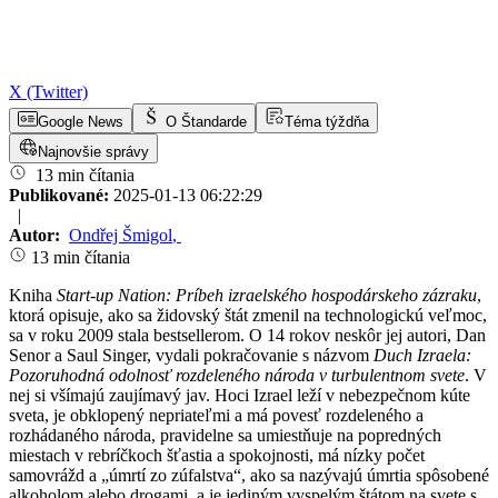
X (Twitter)
Google News
O Štandarde
Téma týždňa
Najnovšie správy
13 min čítania
Publikované:
2025-01-13 06:22:29
|
Autor:
Ondřej Šmigol
,
13 min čítania
Kniha
Start-up Nation: Príbeh izraelského hospodárskeho zázraku
,
ktorá opisuje, ako sa židovský štát zmenil na technologickú veľmoc,
sa v roku 2009 stala bestsellerom. O 14 rokov neskôr jej autori, Dan
Senor a Saul Singer, vydali pokračovanie s názvom
Duch Izraela:
Pozoruhodná odolnosť rozdeleného národa v turbulentnom svete
. V
nej si všímajú zaujímavý jav. Hoci Izrael leží v nebezpečnom kúte
sveta, je obklopený nepriateľmi a má povesť rozdeleného a
rozhádaného národa, pravidelne sa umiestňuje na popredných
miestach v rebríčkoch šťastia a spokojnosti, má nízky počet
samovrážd a „úmrtí zo zúfalstva“, ako sa nazývajú úmrtia spôsobené
alkoholom alebo drogami, a je jediným vyspelým štátom na svete s