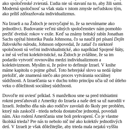
ako spoločenské zvieratá. Ľudia nie sú stavaní na to, aby žili sami.
Moderná spoločnosť sa však stala v istom zmysle neľudskou tým,
ako príliš zdôrazňovala individualizmus.
Na Izraeli a na Židoch je nezvyčajné to, že sa nevnímame ako
jednotlivci. Budovanie veľmi silných spoločenstiev nám pomohlo
prežiť dvetisíc rokov v exile. Keď sa známy britský rabín Jonathan
Sachs opýtal historika Paula Johnsona, čo sa naučil pri písaní
Dejín
židovského národa
, Johnson odpovedal, že zatiaľ čo niektoré
spoločnosti sú veľmi individualistické, ako napríklad Spojené štáty,
a iné sú veľmi kolektivistické, na Židoch je zvláštne, že sa im
podarilo vytvoriť rovnováhu medzi individualizmom a
kolektivizmom. Myslím si, že práve to definuje Izrael. V knihe
máme kapitolu o pojme
gibuš
. Toto hebrejské slovo sa nedá úplne
preložiť, ale znamená niečo ako proces vytvárania sociálnej
súdržnosti. A Izraelčania sa v duchu tohto princípu učia už od útleho
veku o dôležitosti sociálnej súdržnosti.
Dovoľte mi uviesť príklad. S manželkou sme sa pred tridsiatimi
rokmi presťahovali z Ameriky do Izraela a naše deti sa už narodili v
Izraeli. Jedného dňa nás ako rodičov zavolali do školy pre problém,
ktorý nás zaskočil - trieda nebola dostatočne jednotná, povedali
nám. Ako rodení Američania sme boli prekvapení. Čo je vlastne
školská trieda? Pre nás to nebolo nič iné ako kolektív jednotlivých
detí. V Izraeli je však dôležitejšie, aby trieda mala nejakú vyššiu