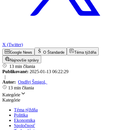
X (Twitter)
Google News
O Štandarde
Téma týždňa
Najnovšie správy
13 min čítania
Publikované:
2025-01-13 06:22:29
|
Autor:
Ondřej Šmigol
,
13 min čítania
Kategórie
Kategórie
Téma týždňa
Politika
Ekonomika
Spoločnosť