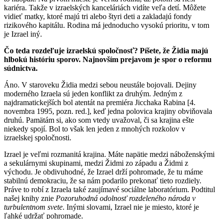
kariéra. Takže v izraelských kanceláriách vidíte veľa detí. Môžete
vidieť matky, ktoré majú tri alebo štyri deti a zakladajú fondy
rizikového kapitálu. Rodina má jednoducho vysokú prioritu, v tom
je Izrael iný.
Čo teda rozdeľuje izraelskú spoločnosť? Píšete, že Židia majú
hlbokú históriu sporov. Najnovším prejavom je spor o reformu
súdnictva.
Áno. V staroveku Židia medzi sebou neustále bojovali. Dejiny
moderného Izraela sú jeden konflikt za druhým. Jedným z
najdramatickejších bol atentát na premiéra Jicchaka Rabina [4.
novembra 1995, pozn. red.], keď jedna polovica krajiny obviňovala
druhú. Pamätám si, ako som vtedy uvažoval, či sa krajina ešte
niekedy spojí. Bol to však len jeden z mnohých rozkolov v
izraelskej spoločnosti.
Izrael je veľmi rozmanitá krajina. Máte napätie medzi náboženskými
a sekulárnymi skupinami, medzi Židmi zo západu a Židmi z
východu. Je obdivuhodné, že Izrael drží pohromade, že tu máme
stabilnú demokraciu, že sa nám podarilo prekonať tieto rozdiely.
Práve to robí z Izraela také zaujímavé sociálne laboratórium. Podtitul
našej knihy znie
Pozoruhodná odolnosť rozdeleného národa v
turbulentnom svete
. Inými slovami, Izrael nie je miesto, ktoré je
ľahké udržať pohromade.