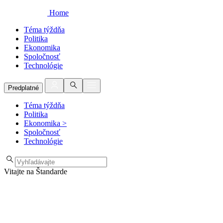
Home
Téma týždňa
Politika
Ekonomika
Spoločnosť
Technológie
Predplatné
Téma týždňa
Politika
Ekonomika
>
Spoločnosť
Technológie
Vitajte na Štandarde