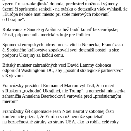
vyzerať rusko-ukrajinská dohoda, predostrel možnosti výmeny
území či sprísnenia sankcií - na otázku o dotazníku však vyhlásil, že
„Európa nebude mať miesto pri stole mierových rokovaní
o Ukrajine“.
Rokovania v Saudskej Arábii sa tiež budú konať bez európskej
účasti, pripomenuli americké zdroje pre Politico.
Spomedzi európskych lídrov predstavitelia Nemecka, Francúzska
či Spojeného kráľovstva zopakovali svoj doterajší postoj, a síce
podporu Ukrajiny za každú cenu.
Britský minister zahraničných vecí David Lammy dokonca
odporučil Washingtonu DC, aby „posilnil strategické partnerstvo“
s Kyjevom.
Francúzsky prezident Emmanuel Macron vyhlásil, že o mieri
s Ruskom „rozhodnú Ukrajinci, nie Trump“, a nemecká ministerka
zahraničia Annalena Baerbocková varovala pred „predstieraným
mierom“.
Francúzsky šéf diplomacie Jean-Noël Barrot v sobotnej časti
konferencie priznal, že Európa sa už nemôže spoliehať
na bezpečnostné záruky zo strany USA, ako to robila celé roky.