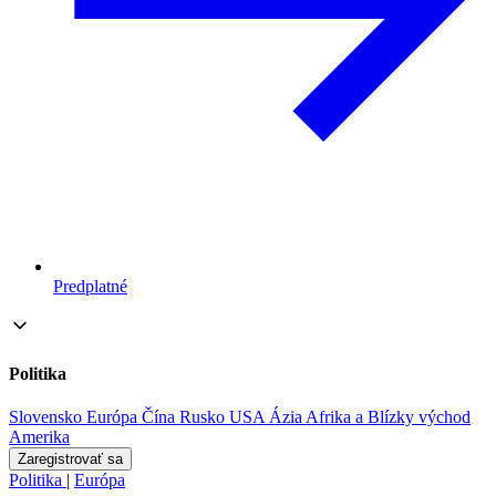
Predplatné
Politika
Slovensko
Európa
Čína
Rusko
USA
Ázia
Afrika a Blízky východ
Amerika
Zaregistrovať sa
Politika
|
Európa