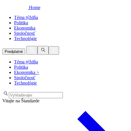
Home
Téma týždňa
Politika
Ekonomika
Spoločnosť
Technológie
Predplatné
Téma týždňa
Politika
Ekonomika
>
Spoločnosť
Technológie
Vitajte na Štandarde