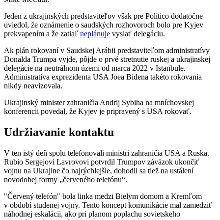
Jeden z ukrajinských predstaviteľov však pre Politico dodatočne
uviedol, že oznámenie o saudských rozhovoroch bolo pre Kyjev
prekvapením a že zatiaľ
neplánuje
vyslať delegáciu.
Ak plán rokovaní v Saudskej Arábii predstaviteľom administratívy
Donalda Trumpa vyjde, pôjde o prvé stretnutie ruskej a ukrajinskej
delegácie na neutrálnom území od marca 2022 v Istanbule.
Administratíva exprezidenta USA Joea Bidena takéto rokovania
nikdy neavizovala.
Ukrajinský minister zahraničia Andrij Sybiha na mníchovskej
konferencii povedal, že Kyjev je pripravený s USA rokovať.
Udržiavanie kontaktu
V ten istý deň spolu telefonovali ministri zahraničia USA a Ruska.
Rubio Sergejovi Lavrovovi potvrdil Trumpov záväzok ukončiť
vojnu na Ukrajine čo najrýchlejšie, dohodli sa tiež na ustálení
novodobej formy „červeného telefónu“.
"Červený telefón" bola linka medzi Bielym domom a Kremľom
v období studenej vojny. Tento koncept komunikácie mal zamedziť
náhodnej eskalácii, ako pri planom poplachu sovietskeho