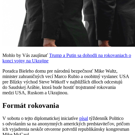
Mohlo by Vás zaujímať
Trump a Putin sa dohodli na rokovaniach o
konci vojny na Ukrajine
Poradca Bieleho domu pre národnú bezpečnosť Mike Waltz,
minister zahraničných vecí Marco Rubio a osobitný vyslanec USA
pre Blízky východ Steve Witkoff v najbližších dňoch odcestujú
do Saudskej Arábie, ktorá bude hostiť trojstranné rokovania
medzi USA, Ruskom a Ukrajinou.
Formát rokovania
V sobotu o tejto diplomatickej iniciatíve
písal
týždenník Politico
s odvolaním sa na anonymných amerických predstaviteľov, pričom
ich vyjadrenia neskôr otvorene potvrdil republikánsky kongresman
Mike McCaul.