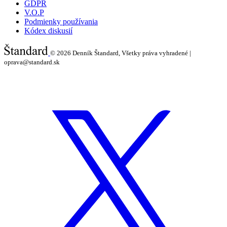
GDPR
V.O.P
Podmienky používania
Kódex diskusií
© 2026
Denník Štandard, Všetky práva vyhradené |
oprava@standard.sk