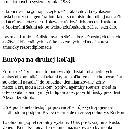
protiatómového systému v roku 1983.
Okrem riešenia „ukrajinskej krízy“ – ako citovala vyhlásenie
ruského rezortu agentúra Interfax – sa ministri dohodli aj na ďalších
bilaterálnych otázkach. Takzvané rádiové ticho medzi Ruskom
a Spojenými štátmi tak po týchto telefonátoch, zdá sa, skončilo.
Lavrov a Rubio tiež diskutovali o širších bezpečnostných témach
a oživení bilaterálnych vzťahov svetových veľmocí, spresnil
americký rezort diplomacie.
Európa na druhej koľaji
Európske štáty napriek tomuto vývoju dostali od amerických
ambasád komuniké s otázkami typu „koľko vojenského personálu
ste ochotní nasadiť“ do prípadnej demilitarizovanej zóny
medzi Ukrajinou a Ruskom. Správu agentúry Reuters, ktorá sa
odvolávala na anonymných diplomatov, potvrdil fínsky prezident
Alexander Stubb.
USA podľa neho testujú pripravenosť európskych spojencov
na dlhodobú podporu Kyjeva v prípade mierovej dohody s Ruskom.
To obratom poprel osobitný vyslanec USA pre Ukrajinu a Rusko
generál Keith Kellogg. Ten v rámci náznakov, ako by mohla