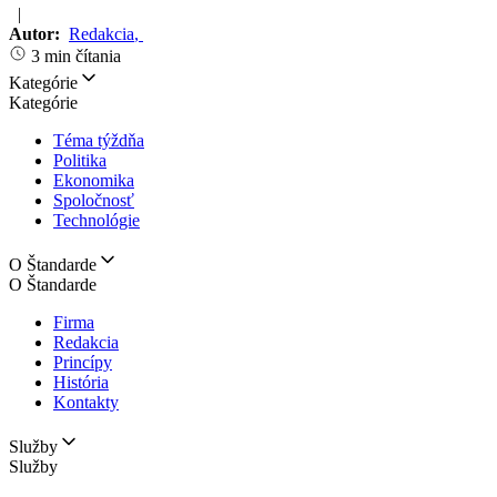
|
Autor:
Redakcia
,
3 min čítania
Kategórie
Kategórie
Téma týždňa
Politika
Ekonomika
Spoločnosť
Technológie
O Štandarde
O Štandarde
Firma
Redakcia
Princípy
História
Kontakty
Služby
Služby