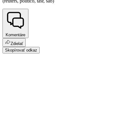
(reuters, politico, tasr, sab)
Komentáre
Zdielať
Skopírovať odkaz