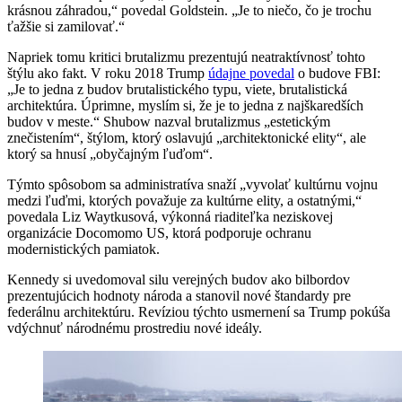
krásnou záhradou,“ povedal Goldstein. „Je to niečo, čo je trochu
ťažšie si zamilovať.“
Napriek tomu kritici brutalizmu prezentujú neatraktívnosť tohto
štýlu ako fakt. V roku 2018 Trump
údajne povedal
o budove FBI:
„Je to jedna z budov brutalistického typu, viete, brutalistická
architektúra. Úprimne, myslím si, že je to jedna z najškaredších
budov v meste.“ Shubow nazval brutalizmus „estetickým
znečistením“, štýlom, ktorý oslavujú „architektonické elity“, ale
ktorý sa hnusí „obyčajným ľuďom“.
Týmto spôsobom sa administratíva snaží „vyvolať kultúrnu vojnu
medzi ľuďmi, ktorých považuje za kultúrne elity, a ostatnými,“
povedala Liz Waytkusová, výkonná riaditeľka neziskovej
organizácie Docomomo US, ktorá podporuje ochranu
modernistických pamiatok.
Kennedy si uvedomoval silu verejných budov ako bilbordov
prezentujúcich hodnoty národa a stanovil nové štandardy pre
federálnu architektúru. Revíziou týchto usmernení sa Trump pokúša
vdýchnuť národnému prostrediu nové ideály.