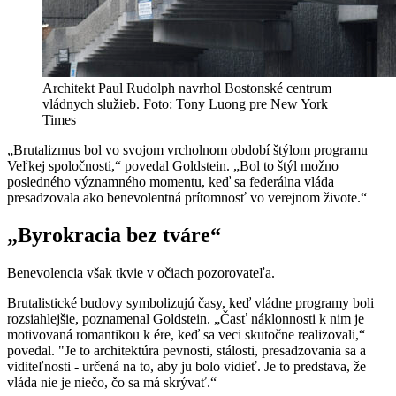
Architekt Paul Rudolph navrhol Bostonské centrum
vládnych služieb. Foto: Tony Luong pre New York
Times
„Brutalizmus bol vo svojom vrcholnom období štýlom programu
Veľkej spoločnosti,“ povedal Goldstein. „Bol to štýl možno
posledného významného momentu, keď sa federálna vláda
presadzovala ako benevolentná prítomnosť vo verejnom živote.“
„Byrokracia bez tváre“
Benevolencia však tkvie v očiach pozorovateľa.
Brutalistické budovy symbolizujú časy, keď vládne programy boli
rozsiahlejšie, poznamenal Goldstein. „Časť náklonnosti k nim je
motivovaná romantikou k ére, keď sa veci skutočne realizovali,“
povedal. "Je to architektúra pevnosti, stálosti, presadzovania sa a
viditeľnosti - určená na to, aby ju bolo vidieť. Je to predstava, že
vláda nie je niečo, čo sa má skrývať.“