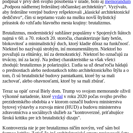
podpísal v prvý deň svojho pôsobenia v úrade, bolo aj
memorandum
„Podpora nádhernej federálnej občianskej architektúry“. Vyzývalo,
aby federálne verejné budovy rešpektovali „klasické architektonické
dedičstvo“, čím si nepriamo vzalo na mušku novší štylistický
prírastok do vzhľadu hlavného mesta krajiny: brutalizmus.
Brutalizmus, modernistický subžáner populárny v Spojených štátoch
najmä v 60. a 70. rokoch 20. storočia, charakterizuje liaty betón,
blokovitosť a minimalistický duch, ktorý kladie dôraz na funkčnosť.
Niektorí ho nazývajú strohým, iní monumentálnym. Niektorí ho
považujú za elitársky, iní za demokratický. Niektorí ho označujú za
trvácny, iní za lacný. Na jednej charakteristike sa však všetci
zhodujú: brutalizmus je polarizujúci. Ľudia sa už desaťročia hádajú
o prednostiach alebo nedostatkoch tohto architektonického štýlu a o
tom, či sú brutalistické budovy pamiatkami, ktoré by sa mali
zachovať, alebo ohavnosťami, ktoré by sa mali zbúrať.
Teraz sa opäť ozval Biely dom. Trump vo svojom memorande oživil
výkonné nariadenie, ktoré
vydal
v roku 2020 počas svojho prvého
prezidentského obdobia a v ktorom označil budovu ministerstva
bytovej výstavby a rozvoja miest (HUD) a budovu ministerstva
zdravotníctva a sociálnych služieb za "kontroverzné, priťahujúce
širokú kritiku pre ich brutalistický dizajn".
Kontroverzia nie je pre brutalizmus ničím novým, veď sám bol