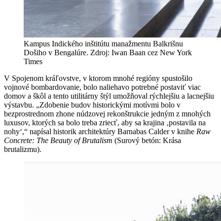
Kampus Indického inštitútu manažmentu Balkrišnu
Došiho v Bengalúre. Zdroj: Iwan Baan cez New York
Times
V Spojenom kráľovstve, v ktorom mnohé regióny spustošilo
vojnové bombardovanie, bolo naliehavo potrebné postaviť viac
domov a škôl a tento utilitárny štýl umožňoval rýchlejšiu a lacnejšiu
výstavbu. „Zdobenie budov historickými motívmi bolo v
bezprostrednom zhone núdzovej rekonštrukcie jedným z mnohých
luxusov, ktorých sa bolo treba zriecť, aby sa krajina ‚postavila na
nohy‘,“ napísal historik architektúry Barnabas Calder v knihe
Raw
Concrete: The Beauty of Brutalism
(Surový betón: Krása
brutalizmu).