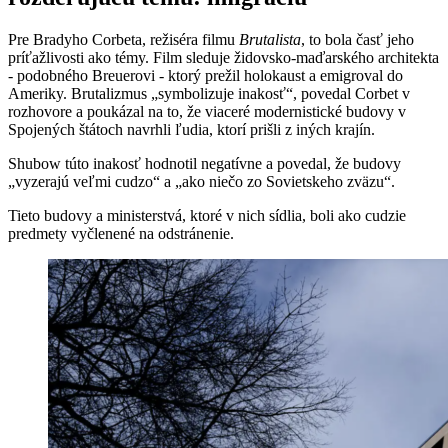
Pre Bradyho Corbeta, režiséra filmu
Brutalista
, to bola časť jeho
príťažlivosti ako témy. Film sleduje židovsko-maďarského architekta
- podobného Breuerovi - ktorý prežil holokaust a emigroval do
Ameriky. Brutalizmus „symbolizuje inakosť“, povedal Corbet v
rozhovore a poukázal na to, že viaceré modernistické budovy v
Spojených štátoch navrhli ľudia, ktorí prišli z iných krajín.
Shubow túto inakosť hodnotil negatívne a povedal, že budovy
„vyzerajú veľmi cudzo“ a „ako niečo zo Sovietskeho zväzu“.
Tieto budovy a ministerstvá, ktoré v nich sídlia, boli ako cudzie
predmety vyčlenené na odstránenie.