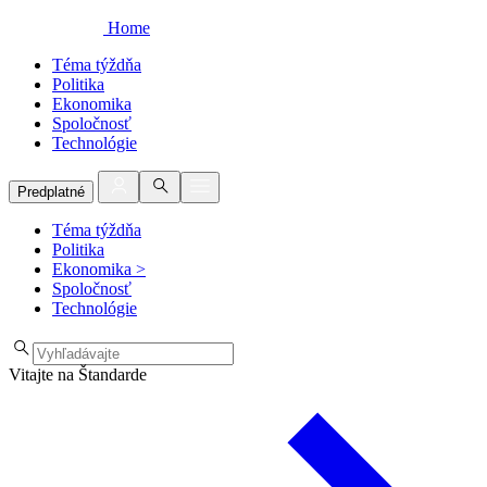
Home
Téma týždňa
Politika
Ekonomika
Spoločnosť
Technológie
Predplatné
Téma týždňa
Politika
Ekonomika
>
Spoločnosť
Technológie
Vitajte na Štandarde