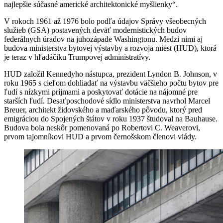
najlepšie súčasné americké architektonické myšlienky“.
V rokoch 1961 až 1976 bolo podľa údajov Správy všeobecných
služieb (GSA) postavených deväť modernistických budov
federálnych úradov na juhozápade Washingtonu. Medzi nimi aj
budova ministerstva bytovej výstavby a rozvoja miest (HUD), ktorá
je teraz v hľadáčiku Trumpovej administratívy.
HUD založil Kennedyho nástupca, prezident Lyndon B. Johnson, v
roku 1965 s cieľom dohliadať na výstavbu väčšieho počtu bytov pre
ľudí s nízkymi príjmami a poskytovať dotácie na nájomné pre
starších ľudí. Desaťposchodové sídlo ministerstva navrhol Marcel
Breuer, architekt židovského a maďarského pôvodu, ktorý pred
emigráciou do Spojených štátov v roku 1937 študoval na Bauhause.
Budova bola neskôr pomenovaná po Robertovi C. Weaverovi,
prvom tajomníkovi HUD a prvom černošskom členovi vlády.