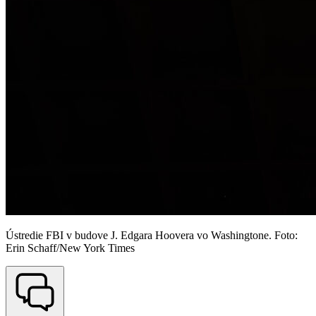
Ústredie FBI v budove J. Edgara Hoovera vo Washingtone. Foto:
Erin Schaff/New York Times