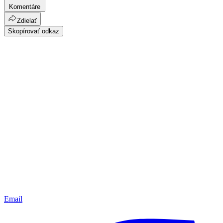
Komentáre
Zdielať
Skopírovať odkaz
Email