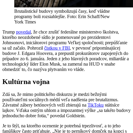
Brutalistické budovy symbolizujú časy, keď vládne
programy boli rozsiahlejšie. Foto: Erin Schaff/New
York Times
Trump
povedal
, že chce zrušiť federálne ministerstvo školstva,
ktorého neozdobené sídlo je pomenované po prezidentovi
Johnsonovi, iniciátorovi programu Veľkej spoločnosti; prepúšťanie
sa už začalo. Pohrozil
čistkou v FBI
, v pevnosť pripomínajúcej
budove J. Edgara Hoovera, a prepustil prokurátorov zapojených do
prípadov zo 6. januára. Jeden z jeho hlavných poradcov, miliardár a
technologický líder Elon Musk, sa zameral na HUD v snahe
obmedziť to, čo nazýva plytvaním vo vláde.
Kultúrna vojna
Zdá sa, že mimo politického diskurzu je medzi bežnými
používateľmi sociálnych médií veľa nadšenia pre brutalizmus.
Závratné zábery betónových veží zbierajú na
TikToku
státisíce
lajkov. Vďaka ostrým uhlom a impozantnej výške „sa takéto budovy
jednoducho dobre fotia,“ povedal Goldstein.
Je to štýl, na ktorého ocenenie je potrebná trpezlivosť, a to jeho
fanúšikov často priťahuje. „Nie je to perníkový domček na kopci s