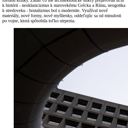
formou kritiky. Zatiaľ čo iné architektonické smery prejavovali úctu
k histórii - neoklasicizmus k starovekému Grécku a Rímu, neogotika
k stredoveku - brutalizmus bol o modernite. Využíval nové
materiály, nové formy, nové myšlienky, oddeľujúc sa od minulosti
po vojne, ktorá spôsobila toľko utrpenia.