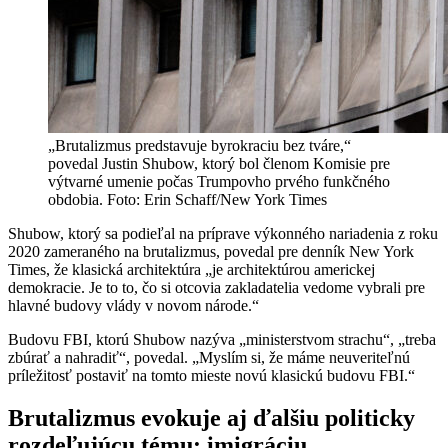
„Brutalizmus predstavuje byrokraciu bez tváre,“
povedal Justin Shubow, ktorý bol členom Komisie pre
výtvarné umenie počas Trumpovho prvého funkčného
obdobia. Foto: Erin Schaff/New York Times
Shubow, ktorý sa podieľal na príprave výkonného nariadenia z roku
2020 zameraného na brutalizmus, povedal pre denník New York
Times, že klasická architektúra „je architektúrou americkej
demokracie. Je to to, čo si otcovia zakladatelia vedome vybrali pre
hlavné budovy vlády v novom národe.“
Budovu FBI, ktorú Shubow nazýva „ministerstvom strachu“, „treba
zbúrať a nahradiť“, povedal. „Myslím si, že máme neuveriteľnú
príležitosť postaviť na tomto mieste novú klasickú budovu FBI.“
Brutalizmus evokuje aj ďalšiu politicky
rozdeľujúcu tému: imigráciu