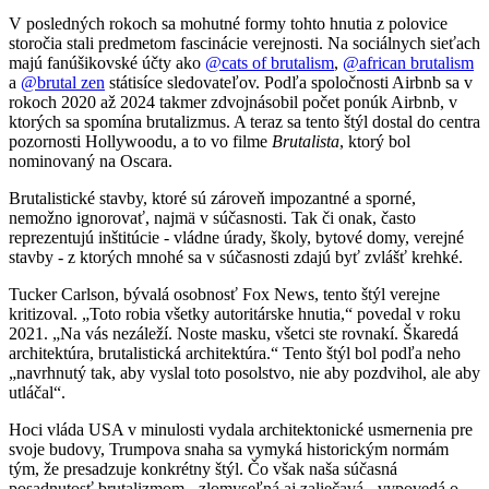
V posledných rokoch sa mohutné formy tohto hnutia z polovice
storočia stali predmetom fascinácie verejnosti. Na sociálnych sieťach
majú fanúšikovské účty ako
@cats of brutalism
,
@african brutalism
a
@brutal zen
státisíce sledovateľov. Podľa spoločnosti Airbnb sa v
rokoch 2020 až 2024 takmer zdvojnásobil počet ponúk Airbnb, v
ktorých sa spomína brutalizmus. A teraz sa tento štýl dostal do centra
pozornosti Hollywoodu, a to vo filme
Brutalista
, ktorý bol
nominovaný na Oscara.
Brutalistické stavby, ktoré sú zároveň impozantné a sporné,
nemožno ignorovať, najmä v súčasnosti. Tak či onak, často
reprezentujú inštitúcie - vládne úrady, školy, bytové domy, verejné
stavby - z ktorých mnohé sa v súčasnosti zdajú byť zvlášť krehké.
Tucker Carlson, bývalá osobnosť Fox News, tento štýl verejne
kritizoval. „Toto robia všetky autoritárske hnutia,“ povedal v roku
2021. „Na vás nezáleží. Noste masku, všetci ste rovnakí. Škaredá
architektúra, brutalistická architektúra.“ Tento štýl bol podľa neho
„navrhnutý tak, aby vyslal toto posolstvo, nie aby pozdvihol, ale aby
utláčal“.
Hoci vláda USA v minulosti vydala architektonické usmernenia pre
svoje budovy, Trumpova snaha sa vymyká historickým normám
tým, že presadzuje konkrétny štýl. Čo však naša súčasná
posadnutosť brutalizmom - zlomyseľná aj zaliečavá - vypovedá o