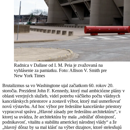
Radnica v Dallase od I. M. Peia je zvažovaná na
vyhlásenie za pamiatku. Foto: Allison V. Smith pre
New York Times
Brutalizmus sa vo Washingtone ujal začiatkom 60. rokov 20.
storočia. Prezident John F. Kennedy, ktorý mal ambiciózne plány v
oblasti verejných služieb, videl potrebu väčšieho počtu vládnych
kancelárskych priestorov a zostavil výbor, ktorý mal usmerňovať
novú výstavbu. Ad hoc výbor pre federálne kancelárske priestory
vypracoval správu „Hlavné zásady pre federálnu architektúru“, v
ktorej sa uvádza, že architektúra by mala „odrážať dôstojnosť,
podnikavosť, vitalitu a stabilitu americkej národnej vlády“ a že
„hlavný dôraz by sa mal klásť na výber dizajnov, ktoré stelesňujú