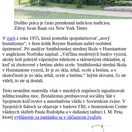
Došiho práca je často preniknutá indickou tradíciou.
Zdroj: Iwan Baan cez New York Times
V
eseji
z roku 1955, ktorá pomohla spopularizovať „nový
brutalizmus“, v ňom kritik Reyner Banham našiel osobitnú
úprimnosť. Pri analýze Smithdonskej strednej školy v Hunstantone
v anglickom Norfolku napísal: „Väčšina moderných budov vyzerá,
akoby boli pokryté vápenným mliekom a sklenenými obkladmi, aj
keď sú zhotovené z betónu alebo ocele. Smithdonská stredná škola
v Hunstantone vyzerá, že je zo skla, tehál, ocele a betónu, a v
skutočnosti je zo skla, tehál, ocele a betónu.“ Inými slovami, čo ste
videli, to ste aj dostali.
Tieto neutrálne materiály však v mnohých regiónoch signalizovali
inštitucionálnu moc. Brutalizmus predstavoval sociálny štát v
Spojenom kráľovstve a autoritatívnu vládu v Sovietskom zväze. V
Spojených štátoch sa objavuje v budove FBI, v bostonskom Centre
vládnych služieb Paula Rudolpha a v dallaskej radnici I. M. Peia,
ktorej
vyhlásenie za pamiatku sa v súčasnosti zvažuje
.