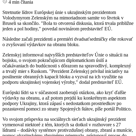
4 min čítania
Stretnutie lídrov Európskej únie s ukrajinským prezidentom
Volodymyrom Zelenským na mimoriadnom samite vo štvrtok v
Bruseli sa skončilo. "Bola to otvorená diskusia, ktorá trvala približne
jeden a pol hodiny," povedal novinárom predstaviteľ EÚ.
Následne začali prezidenti a premiéri dvadsaťsedmičky ešte rokovať
o zvyšovaní výdavkov na obranu bloku.
Zelenskyj informoval najvyšších predstaviteľov Únie o situácii na
bojisku, o svojom pokračujúcom diplomatickom úsilí a
očakávaniach do budúcnosti s dôrazom na spravodlivý, komplexný
a trvalý mier s Ruskom. "Prezident Zelenskyj privítal iniciatívy na
posilnenie obranných kapacít bloku a vyzval na ich využitie na
podporu ukrajinskej vojenskej výroby," dodal predstaviteľ EÚ.
Európski lídri sa v súčasnosti zaoberajú otázkou, ako kryť ďalšie
výdavky na obranu, a až potom prejdú ku konkrétnym aspektom
podpory Ukrajiny, ktorá zápasí s nedostatkom prostriedkov po
pozastavení pomoci zo strany Spojených štátov, píše portál Politico.
Vo svojom príspevku na sociálnych sieťach ukrajinský prezident
vymenoval niektoré z tém, ktorých sa dotkol v rozhovore s 27
lídrami – dodávky systémov protivzdušnej obrany, zbraní a munície,
pomoc ukrajinskému zbrojnému priemyslu, prístupový proces do