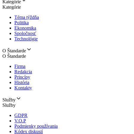
Kategórie
Kategórie
Téma týždňa
Politika
Ekonomika
Spoločnosť
Technológie
O Štandarde
O Štandarde
Firma
Redakcia
Princípy
História
Kontakty
Služby
Služby
GDPR
V.O.P
Podmienky používania
Kódex diskusií