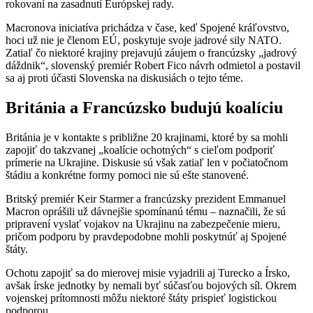
rokovaní na zasadnutí Európskej rady.
Macronova iniciatíva prichádza v čase, keď Spojené kráľovstvo,
hoci už nie je členom EÚ, poskytuje svoje jadrové sily NATO.
Zatiaľ čo niektoré krajiny prejavujú záujem o francúzsky „jadrový
dáždnik“, slovenský premiér Robert Fico návrh odmietol a postavil
sa aj proti účasti Slovenska na diskusiách o tejto téme.
Británia a Francúzsko budujú koalíciu
Británia je v kontakte s približne 20 krajinami, ktoré by sa mohli
zapojiť do takzvanej „koalície ochotných“ s cieľom podporiť
prímerie na Ukrajine. Diskusie sú však zatiaľ len v počiatočnom
štádiu a konkrétne formy pomoci nie sú ešte stanovené.
Britský premiér Keir Starmer a francúzsky prezident Emmanuel
Macron oprášili už dávnejšie spomínanú tému – naznačili, že sú
pripravení vyslať vojakov na Ukrajinu na zabezpečenie mieru,
pričom podporu by pravdepodobne mohli poskytnúť aj Spojené
štáty.
Ochotu zapojiť sa do mierovej misie vyjadrili aj Turecko a Írsko,
avšak írske jednotky by nemali byť súčasťou bojových síl. Okrem
vojenskej prítomnosti môžu niektoré štáty prispieť logistickou
podporou.