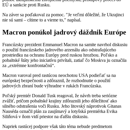
EÚ a sankcie proti Rusku.
Na záver sa poďakoval za pomoc. "Je veľmi dôležité, že Ukrajinci
nie sú sami – cítime to a vieme to," napísal.
Macron ponúkol jadrový dáždnik Európe
Francúzsky prezident Emmanuel Macron na samite navrhol diskusiu
o použití francúzskeho jadrového arzenálu ako odstrašujúceho
prostriedku na ochranu Európy pred ruskou hrozbou. Poľsko a
pobaltské štáty jeho iniciatívu privítali, zatiaľ čo Moskva ju označila
za „extrémne konfrontačnú“.
Macron varoval pred rastúcou neochotou USA podieľať sa na
európskej bezpečnosti a zdôraznil, že rozhodnutie o použití
jadrových zbraní bude výhradne v rukách Francúzska.
Poľský premiér Donald Tusk reagoval, že návrh treba seriózne
zvážiť, pričom pobaltské krajiny zdôraznili jeho dôležitosť ako
silného odstrašenia voči Rusku. Jeho litovský náprotivok Gitanas
Nauséda označil plán za zaujímavý a lotyšská premiérka Evika
Siliňová v ňom vidí priestor na ďalšiu diskusiu.
Napriek rastúcej podpore však táto téma nebude predmetom