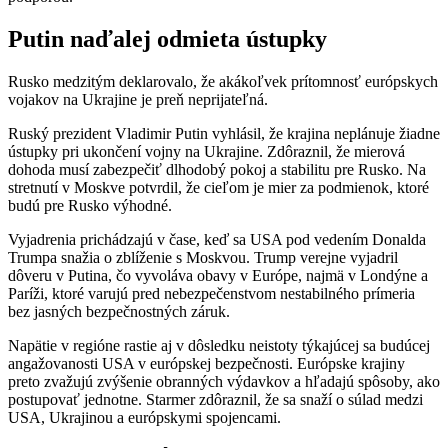
Putin naďalej odmieta ústupky
Rusko medzitým deklarovalo, že akákoľvek prítomnosť európskych
vojakov na Ukrajine je preň neprijateľná.
Ruský prezident Vladimir Putin vyhlásil, že krajina neplánuje žiadne
ústupky pri ukončení vojny na Ukrajine. Zdôraznil, že mierová
dohoda musí zabezpečiť dlhodobý pokoj a stabilitu pre Rusko. Na
stretnutí v Moskve potvrdil, že cieľom je mier za podmienok, ktoré
budú pre Rusko výhodné.
Vyjadrenia prichádzajú v čase, keď sa USA pod vedením Donalda
Trumpa snažia o zblíženie s Moskvou. Trump verejne vyjadril
dôveru v Putina, čo vyvoláva obavy v Európe, najmä v Londýne a
Paríži, ktoré varujú pred nebezpečenstvom nestabilného prímeria
bez jasných bezpečnostných záruk.
Napätie v regióne rastie aj v dôsledku neistoty týkajúcej sa budúcej
angažovanosti USA v európskej bezpečnosti. Európske krajiny
preto zvažujú zvýšenie obranných výdavkov a hľadajú spôsoby, ako
postupovať jednotne. Starmer zdôraznil, že sa snaží o súlad medzi
USA, Ukrajinou a európskymi spojencami.