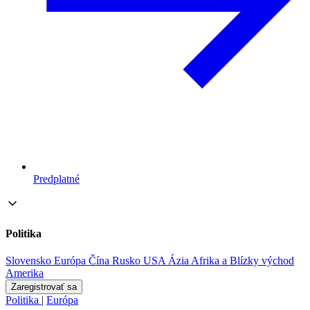
Predplatné
Politika
Slovensko
Európa
Čína
Rusko
USA
Ázia
Afrika a Blízky východ
Amerika
Zaregistrovať sa
Politika
|
Európa