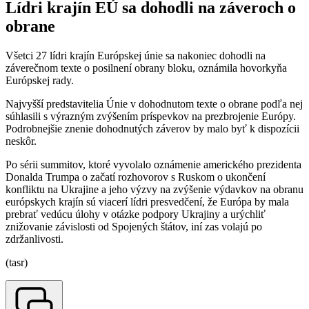
Lídri krajín EÚ sa dohodli na záveroch o
obrane
Všetci 27 lídri krajín Európskej únie sa nakoniec dohodli na
záverečnom texte o posilnení obrany bloku, oznámila hovorkyňa
Európskej rady.
Najvyšší predstavitelia Únie v dohodnutom texte o obrane podľa nej
súhlasili s výrazným zvýšením príspevkov na prezbrojenie Európy.
Podrobnejšie znenie dohodnutých záverov by malo byť k dispozícii
neskôr.
Po sérii summitov, ktoré vyvolalo oznámenie amerického prezidenta
Donalda Trumpa o začatí rozhovorov s Ruskom o ukončení
konfliktu na Ukrajine a jeho výzvy na zvýšenie výdavkov na obranu
európskych krajín sú viacerí lídri presvedčení, že Európa by mala
prebrať vedúcu úlohy v otázke podpory Ukrajiny a urýchliť
znižovanie závislosti od Spojených štátov, iní zas volajú po
zdržanlivosti.
(tasr)