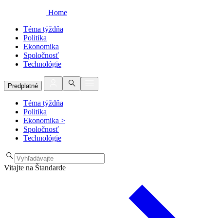
Home
Téma týždňa
Politika
Ekonomika
Spoločnosť
Technológie
Predplatné
Téma týždňa
Politika
Ekonomika
>
Spoločnosť
Technológie
Vitajte na Štandarde