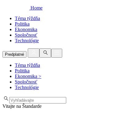
Home
Téma týždňa
Politika
Ekonomika
Spoločnosť
Technológie
Predplatné
Téma týždňa
Politika
Ekonomika
>
Spoločnosť
Technológie
Vitajte na Štandarde