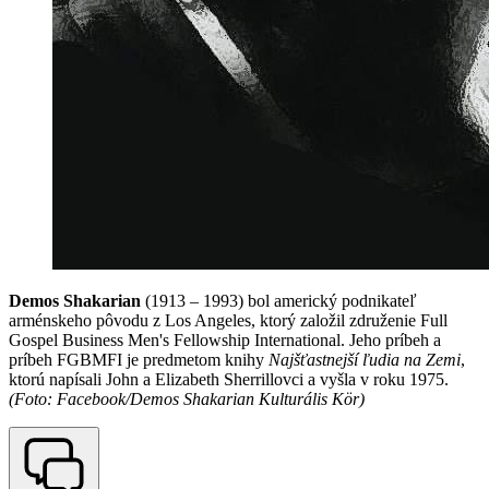
Demos Shakarian
(1913 – 1993) bol americký podnikateľ
arménskeho pôvodu z Los Angeles, ktorý založil združenie Full
Gospel Business Men's Fellowship International. Jeho príbeh a
príbeh FGBMFI je predmetom knihy
Najšťastnejší ľudia na Zemi
,
ktorú napísali John a Elizabeth Sherrillovci a vyšla v roku 1975.
(Foto: Facebook/Demos Shakarian Kulturális Kör)