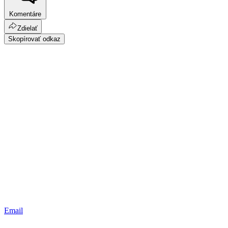
Komentáre
Zdielať
Skopírovať odkaz
Email