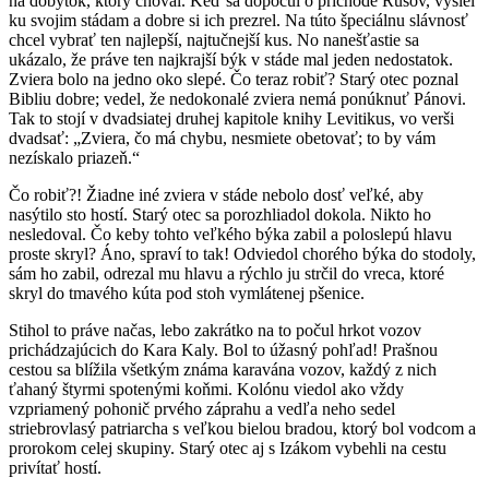
na dobytok, ktorý choval. Keď sa dopočul o príchode Rusov, vyšiel
ku svojim stádam a dobre si ich prezrel. Na túto špeciálnu slávnosť
chcel vybrať ten najlepší, najtučnejší kus. No nanešťastie sa
ukázalo, že práve ten najkrajší býk v stáde mal jeden nedostatok.
Zviera bolo na jedno oko slepé. Čo teraz robiť? Starý otec poznal
Bibliu dobre; vedel, že nedokonalé zviera nemá ponúknuť Pánovi.
Tak to stojí v dvadsiatej druhej kapitole knihy Levitikus, vo verši
dvadsať: „Zviera, čo má chybu, nesmiete obetovať; to by vám
nezískalo priazeň.“
Čo robiť?! Žiadne iné zviera v stáde nebolo dosť veľké, aby
nasýtilo sto hostí. Starý otec sa porozhliadol dokola. Nikto ho
nesledoval. Čo keby tohto veľkého býka zabil a poloslepú hlavu
proste skryl? Áno, spraví to tak! Odviedol chorého býka do stodoly,
sám ho zabil, odrezal mu hlavu a rýchlo ju strčil do vreca, ktoré
skryl do tmavého kúta pod stoh vymlátenej pšenice.
Stihol to práve načas, lebo zakrátko na to počul hrkot vozov
prichádzajúcich do Kara Kaly. Bol to úžasný pohľad! Prašnou
cestou sa blížila všetkým známa karavána vozov, každý z nich
ťahaný štyrmi spotenými koňmi. Kolónu viedol ako vždy
vzpriamený pohonič prvého záprahu a vedľa neho sedel
striebrovlasý patriarcha s veľkou bielou bradou, ktorý bol vodcom a
prorokom celej skupiny. Starý otec aj s Izákom vybehli na cestu
privítať hostí.