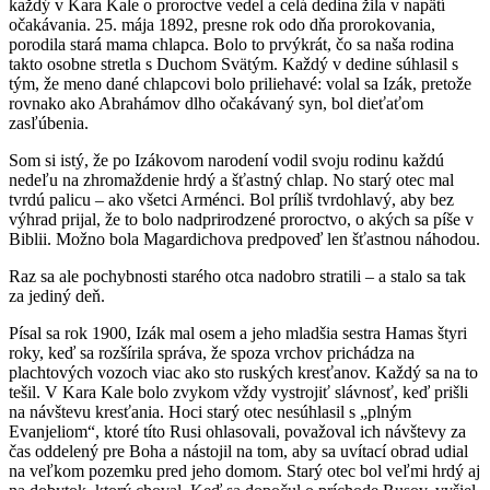
každý v Kara Kale o proroctve vedel a celá dedina žila v napätí
očakávania. 25. mája 1892, presne rok odo dňa prorokovania,
porodila stará mama chlapca. Bolo to prvýkrát, čo sa naša rodina
takto osobne stretla s Duchom Svätým. Každý v dedine súhlasil s
tým, že meno dané chlapcovi bolo priliehavé: volal sa Izák, pretože
rovnako ako Abrahámov dlho očakávaný syn, bol dieťaťom
zasľúbenia.
Som si istý, že po Izákovom narodení vodil svoju rodinu každú
nedeľu na zhromaždenie hrdý a šťastný chlap. No starý otec mal
tvrdú palicu – ako všetci Arménci. Bol príliš tvrdohlavý, aby bez
výhrad prijal, že to bolo nadprirodzené proroctvo, o akých sa píše v
Biblii. Možno bola Magardichova predpoveď len šťastnou náhodou.
Raz sa ale pochybnosti starého otca nadobro stratili – a stalo sa tak
za jediný deň.
Písal sa rok 1900, Izák mal osem a jeho mladšia sestra Hamas štyri
roky, keď sa rozšírila správa, že spoza vrchov prichádza na
plachtových vozoch viac ako sto ruských kresťanov. Každý sa na to
tešil. V Kara Kale bolo zvykom vždy vystrojiť slávnosť, keď prišli
na návštevu kresťania. Hoci starý otec nesúhlasil s „plným
Evanjeliom“, ktoré títo Rusi ohlasovali, považoval ich návštevy za
čas oddelený pre Boha a nástojil na tom, aby sa uvítací obrad udial
na veľkom pozemku pred jeho domom. Starý otec bol veľmi hrdý aj