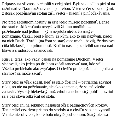
Prípravy na slávnosť vrcholili v celej obci. Býk sa onedlho piekol na
ražni nad veľkou rozžeravenou pahrebou. V ten večer sa za dlhými,
z dosák pozbíjanými stolmi zišli všetci – hladní a plní očakávania.
No pred začiatkom hostiny sa ešte jedlo muselo požehnať. Lenže
títo starí ruskí kresťania nevyslovili žiadnu modlitbu – ani
požehnanie nad jedlom – kým neprišlo niečo, čo nazývali
pomazanie. Čakali pred Pánom, až kým, ako to oni nazývali, padol
na nich Duch. Tvrdili (na čom sa starý otec trochu bavil), že doslova
cítia blízkosť jeho prítomnosti. Keď to nastalo, zodvihli ramená nad
hlavu a s radosťou zatancovali.
Rusi aj teraz, ako vždy, čakali na pomazanie Duchom. Všetci
sledovali, ako jeden po druhom začali tancovať tam, kde stáli.
Všetko prebiehalo ako zvyčajne. O chvíľu príde požehnanie jedla a
slávnosť sa môže začať.
Starý otec sa však zdesil, keď sa stalo čosi iné – patriarcha zdvihol
ruku, no nie na požehnanie, ale ako znamenie, že sa má všetko
zastaviť. Vysoký bielovlasý muž vrhol na neho ostrý pohľad, zvrtol
sa a bez slova odkráčal od stola.
Starý otec ani na sekundu nespustil oči z patriarchových krokov.
Ten prešiel cez dvor priamo do stodoly a o chvíľu sa z nej vynoril.
V ruke niesol vrece, ktoré bolo ukryté pod stohom. Starý otec sa