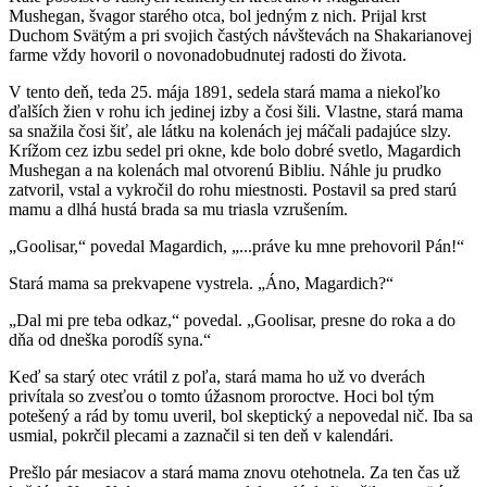
Mushegan, švagor starého otca, bol jedným z nich. Prijal krst
Duchom Svätým a pri svojich častých návštevách na Shakarianovej
farme vždy hovoril o novonadobudnutej radosti do života.
V tento deň, teda 25. mája 1891, sedela stará mama a niekoľko
ďalších žien v rohu ich jedinej izby a čosi šili. Vlastne, stará mama
sa snažila čosi šiť, ale látku na kolenách jej máčali padajúce slzy.
Krížom cez izbu sedel pri okne, kde bolo dobré svetlo, Magardich
Mushegan a na kolenách mal otvorenú Bibliu. Náhle ju prudko
zatvoril, vstal a vykročil do rohu miestnosti. Postavil sa pred starú
mamu a dlhá hustá brada sa mu triasla vzrušením.
„Goolisar,“ povedal Magardich, „...práve ku mne prehovoril Pán!“
Stará mama sa prekvapene vystrela. „Áno, Magardich?“
„Dal mi pre teba odkaz,“ povedal. „Goolisar, presne do roka a do
dňa od dneška porodíš syna.“
Keď sa starý otec vrátil z poľa, stará mama ho už vo dverách
privítala so zvesťou o tomto úžasnom proroctve. Hoci bol tým
potešený a rád by tomu uveril, bol skeptický a nepovedal nič. Iba sa
usmial, pokrčil plecami a zaznačil si ten deň v kalendári.
Prešlo pár mesiacov a stará mama znovu otehotnela. Za ten čas už