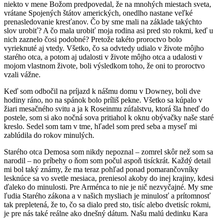
niekto v mene Božom predpovedal, že na mnohých miestach sveta,
vrátane Spojených štátov amerických, onedlho nastane veľké
prenasledovanie kresťanov. Čo by sme mali na základe takýchto
slov urobiť? A čo mala urobiť moja rodina asi pred sto rokmi, keď u
nich zaznelo čosi podobné? Pretože takéto proroctvo bolo
vyrieknuté aj vtedy. Všetko, čo sa odvtedy udialo v živote môjho
starého otca, a potom aj udalosti v živote môjho otca a udalosti v
mojom vlastnom živote, boli výsledkom toho, že oni to proroctvo
vzali vážne.
Keď som odbočil na príjazd k nášmu domu v Downey, boli dve
hodiny ráno, no na spánok bolo príliš pekne. Všetko sa kúpalo v
žiari mesačného svitu a ja k Roseinmu zúfalstvu, ktorá šla hneď do
postele, som si ako nočná sova pritiahol k oknu obývačky naše staré
kreslo. Sedel som tam v tme, hľadel som pred seba a myseľ mi
zablúdila do rokov minulých.
Starého otca Demosa som nikdy nepoznal – zomrel skôr než som sa
narodil – no príbehy o ňom som počul aspoň tisíckrát. Každý detail
mi bol taký známy, že ma teraz pohľad ponad pomarančovníky
lesknúce sa vo svetle mesiaca, preniesol akoby do inej krajiny, kdesi
ďaleko do minulosti. Pre Arménca to nie je nič nezvyčajné. My sme
ľudia Starého zákona a v našich mysliach je minulosť a prítomnosť
tak prepletená, že to, čo sa dialo pred sto, tisíc alebo dvetisíc rokmi,
je pre nás také reálne ako dnešný dátum. Našu malú dedinku Kara