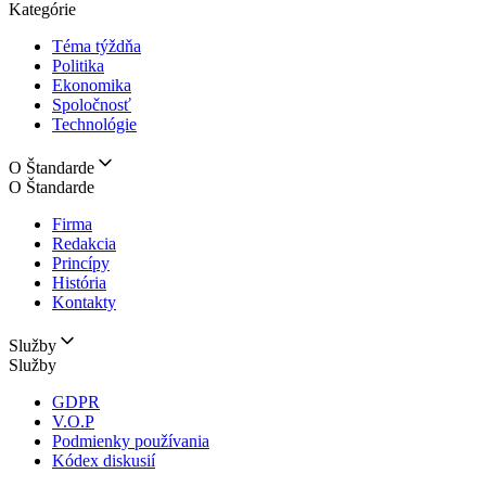
Kategórie
Téma týždňa
Politika
Ekonomika
Spoločnosť
Technológie
O Štandarde
O Štandarde
Firma
Redakcia
Princípy
História
Kontakty
Služby
Služby
GDPR
V.O.P
Podmienky používania
Kódex diskusií