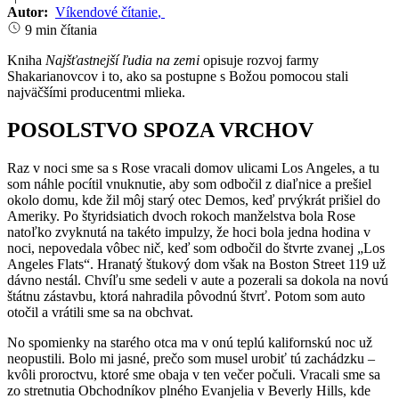
Autor:
Víkendové čítanie
,
9 min čítania
Kniha
Najšťastnejší ľudia na zemi
opisuje rozvoj farmy
Shakarianovcov i to, ako sa postupne s Božou pomocou stali
najväčšími producentmi mlieka.
POSOLSTVO SPOZA VRCHOV
Raz v noci sme sa s Rose vracali domov ulicami Los Angeles, a tu
som náhle pocítil vnuknutie, aby som odbočil z diaľnice a prešiel
okolo domu, kde žil môj starý otec Demos, keď prvýkrát prišiel do
Ameriky. Po štyridsiatich dvoch rokoch manželstva bola Rose
natoľko zvyknutá na takéto impulzy, že hoci bola jedna hodina v
noci, nepovedala vôbec nič, keď som odbočil do štvrte zvanej „Los
Angeles Flats“. Hranatý štukový dom však na Boston Street 119 už
dávno nestál. Chvíľu sme sedeli v aute a pozerali sa dokola na novú
štátnu zástavbu, ktorá nahradila pôvodnú štvrť. Potom som auto
otočil a vrátili sme sa na obchvat.
No spomienky na starého otca ma v onú teplú kalifornskú noc už
neopustili. Bolo mi jasné, prečo som musel urobiť tú zachádzku –
kvôli proroctvu, ktoré sme obaja v ten večer počuli. Vracali sme sa
zo stretnutia Obchodníkov plného Evanjelia v Beverly Hills, kde