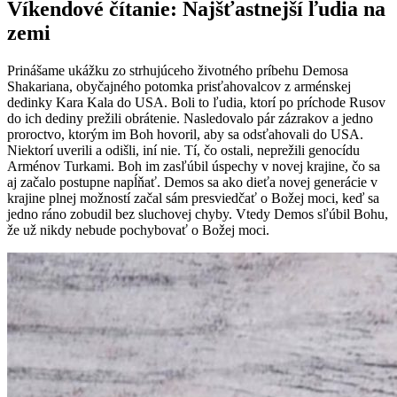
Víkendové čítanie: Najšťastnejší ľudia na
zemi
Prinášame ukážku zo strhujúceho životného príbehu Demosa
Shakariana, obyčajného potomka prisťahovalcov z arménskej
dedinky Kara Kala do USA. Boli to ľudia, ktorí po príchode Rusov
do ich dediny prežili obrátenie. Nasledovalo pár zázrakov a jedno
proroctvo, ktorým im Boh hovoril, aby sa odsťahovali do USA.
Niektorí uverili a odišli, iní nie. Tí, čo ostali, neprežili genocídu
Arménov Turkami. Boh im zasľúbil úspechy v novej krajine, čo sa
aj začalo postupne napĺňať. Demos sa ako dieťa novej generácie v
krajine plnej možností začal sám presviedčať o Božej moci, keď sa
jedno ráno zobudil bez sluchovej chyby. Vtedy Demos sľúbil Bohu,
že už nikdy nebude pochybovať o Božej moci.