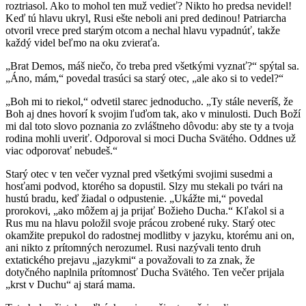
roztriasol. Ako to mohol ten muž vedieť? Nikto ho predsa nevidel!
Keď tú hlavu ukryl, Rusi ešte neboli ani pred dedinou! Patriarcha
otvoril vrece pred starým otcom a nechal hlavu vypadnúť, takže
každý videl beľmo na oku zvieraťa.
„Brat Demos, máš niečo, čo treba pred všetkými vyznať?“ spýtal sa.
„Áno, mám,“ povedal trasúci sa starý otec, „ale ako si to vedel?“
„Boh mi to riekol,“ odvetil starec jednoducho. „Ty stále neveríš, že
Boh aj dnes hovorí k svojim ľuďom tak, ako v minulosti. Duch Boží
mi dal toto slovo poznania zo zvláštneho dôvodu: aby ste ty a tvoja
rodina mohli uveriť. Odporoval si moci Ducha Svätého. Oddnes už
viac odporovať nebudeš.“
Starý otec v ten večer vyznal pred všetkými svojimi susedmi a
hosťami podvod, ktorého sa dopustil. Slzy mu stekali po tvári na
hustú bradu, keď žiadal o odpustenie. „Ukážte mi,“ povedal
prorokovi, „ako môžem aj ja prijať Božieho Ducha.“ Kľakol si a
Rus mu na hlavu položil svoje prácou zrobené ruky. Starý otec
okamžite prepukol do radostnej modlitby v jazyku, ktorému ani on,
ani nikto z prítomných nerozumel. Rusi nazývali tento druh
extatického prejavu „jazykmi“ a považovali to za znak, že
dotyčného naplnila prítomnosť Ducha Svätého. Ten večer prijala
„krst v Duchu“ aj stará mama.