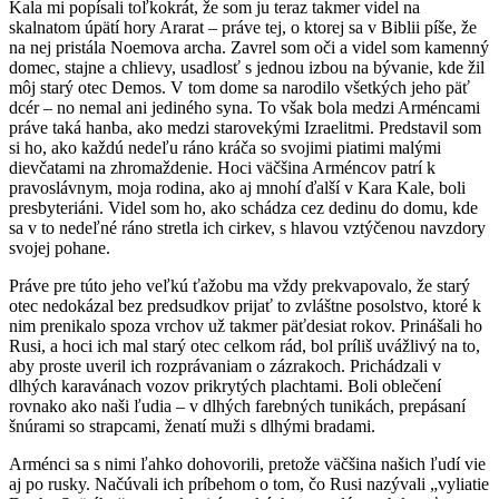
Kala mi popísali toľkokrát, že som ju teraz takmer videl na
skalnatom úpätí hory Ararat – práve tej, o ktorej sa v Biblii píše, že
na nej pristála Noemova archa. Zavrel som oči a videl som kamenný
domec, stajne a chlievy, usadlosť s jednou izbou na bývanie, kde žil
môj starý otec Demos. V tom dome sa narodilo všetkých jeho päť
dcér – no nemal ani jediného syna. To však bola medzi Arméncami
práve taká hanba, ako medzi starovekými Izraelitmi. Predstavil som
si ho, ako každú nedeľu ráno kráča so svojimi piatimi malými
dievčatami na zhromaždenie. Hoci väčšina Arméncov patrí k
pravoslávnym, moja rodina, ako aj mnohí ďalší v Kara Kale, boli
presbyteriáni. Videl som ho, ako schádza cez dedinu do domu, kde
sa v to nedeľné ráno stretla ich cirkev, s hlavou vztýčenou navzdory
svojej pohane.
Práve pre túto jeho veľkú ťažobu ma vždy prekvapovalo, že starý
otec nedokázal bez predsudkov prijať to zvláštne posolstvo, ktoré k
nim prenikalo spoza vrchov už takmer päťdesiat rokov. Prinášali ho
Rusi, a hoci ich mal starý otec celkom rád, bol príliš uvážlivý na to,
aby proste uveril ich rozprávaniam o zázrakoch. Prichádzali v
dlhých karavánach vozov prikrytých plachtami. Boli oblečení
rovnako ako naši ľudia – v dlhých farebných tunikách, prepásaní
šnúrami so strapcami, ženatí muži s dlhými bradami.
Arménci sa s nimi ľahko dohovorili, pretože väčšina našich ľudí vie
aj po rusky. Načúvali ich príbehom o tom, čo Rusi nazývali „vyliatie