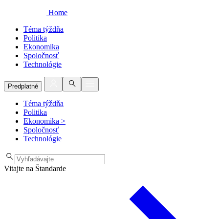
Home
Téma týždňa
Politika
Ekonomika
Spoločnosť
Technológie
Predplatné
Téma týždňa
Politika
Ekonomika
>
Spoločnosť
Technológie
Vitajte na Štandarde