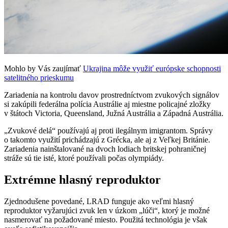
Mohlo by Vás zaujímať
Ukrajina môže využiť európske schopnosti
satelitného prieskumu
Zariadenia na kontrolu davov prostredníctvom zvukových signálov
si zakúpili federálna polícia Austrálie aj miestne policajné zložky
v štátoch Victoria, Queensland, Južná Austrália a Západná Austrália.
„Zvukové delá“ používajú aj proti ilegálnym imigrantom. Správy
o takomto využití prichádzajú z Grécka, ale aj z Veľkej Británie.
Zariadenia nainštalované na dvoch lodiach britskej pohraničnej
stráže sú tie isté, ktoré používali počas olympiády.
Extrémne hlasný reproduktor
Zjednodušene povedané, LRAD funguje ako veľmi hlasný
reproduktor vyžarujúci zvuk len v úzkom „lúči“, ktorý je možné
nasmerovať na požadované miesto. Použitá technológia je však