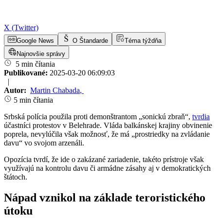
X (Twitter)
Google News
O Štandarde
Téma týždňa
Najnovšie správy
5 min čítania
Publikované:
2025-03-20 06:09:03
|
Autor:
Martin Chabada
,
5 min čítania
Srbská polícia použila proti demonštrantom „sonickú zbraň“,
tvrdia
účastníci protestov v Belehrade. Vláda balkánskej krajiny obvinenie
poprela, nevylúčila však možnosť, že má „prostriedky na zvládanie
davu“ vo svojom arzenáli.
Opozícia tvrdí, že ide o zakázané zariadenie, takéto prístroje však
využívajú na kontrolu davu či armádne zásahy aj v demokratických
štátoch.
Nápad vznikol na základe teroristického
útoku