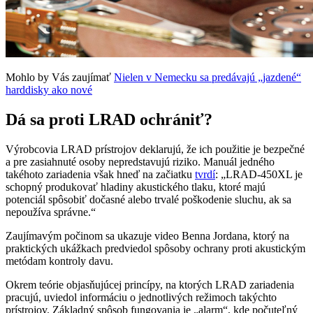
Mohlo by Vás zaujímať
Nielen v Nemecku sa predávajú „jazdené“
harddisky ako nové
Dá sa proti LRAD ochrániť?
Výrobcovia LRAD prístrojov deklarujú, že ich použitie je bezpečné
a pre zasiahnuté osoby nepredstavujú riziko. Manuál jedného
takéhoto zariadenia však hneď na začiatku
tvrdí
: „LRAD-450XL je
schopný produkovať hladiny akustického tlaku, ktoré majú
potenciál spôsobiť dočasné alebo trvalé poškodenie sluchu, ak sa
nepoužíva správne.“
Zaujímavým počinom sa ukazuje video Benna Jordana, ktorý na
praktických ukážkach predviedol spôsoby ochrany proti akustickým
metódam kontroly davu.
Okrem teórie objasňujúcej princípy, na ktorých LRAD zariadenia
pracujú, uviedol informáciu o jednotlivých režimoch takýchto
prístrojov. Základný spôsob fungovania je „alarm“, kde počuteľný