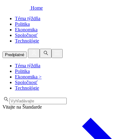
Home
Téma týždňa
Politika
Ekonomika
Spoločnosť
Technológie
Predplatné
Téma týždňa
Politika
Ekonomika
>
Spoločnosť
Technológie
Vitajte na Štandarde