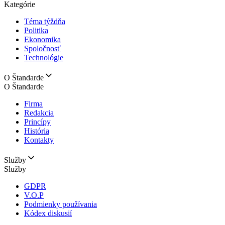
Kategórie
Téma týždňa
Politika
Ekonomika
Spoločnosť
Technológie
O Štandarde
O Štandarde
Firma
Redakcia
Princípy
História
Kontakty
Služby
Služby
GDPR
V.O.P
Podmienky používania
Kódex diskusií