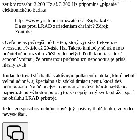
zvuk v rozsahu 2 200 Hz až 3 200 Hz pripomína „pípanie“
elektronického budíka.
https://www.youtube.com/watch?v=3sqIvak-4Ek
Dá sa proti LRAD zariadeniam chrániť? Zdroj:
Youtube
Oveľa nebezpečnejší mód je ten, ktorý využíva frekvencie
v rozsahu 19-tisíc až 20-tisíc Hz. Takéto kmitočty sú už mimo
počuteľného rozsahu väčšiny dospelých ľudí, ktorí tak nie sú
schopní vnímať, že primárnou príčinou ich nepohodlia je príliš
hlasný zvuk.
Jordan testoval slúchadlá s aktívnym potlačením hluku, ktoré neboli
veľmi účinné, aj špeciálnu akustickú tlmiacu penu, ktorá tiež
nefungovala. Najúčinnejšou obranou sa ukázal hárok tvrdšieho
papiera. Jeho výhodou bolo aj to, že nepríjemný zvuk odrážal späť
na obsluhu LRAD prístroja.
Jeden zo spôsobov ochrán, obyčajný pasívny tlmič hluku, vo videu
nevyskúšali.