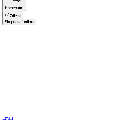
Komentáre
Zdielať
Skopírovať odkaz
Email