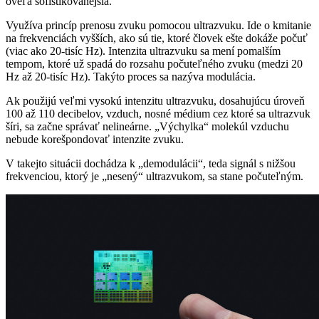
oveľa sofistikovanejšia.
Využíva princíp prenosu zvuku pomocou ultrazvuku. Ide o kmitanie
na frekvenciách vyšších, ako sú tie, ktoré človek ešte dokáže počuť
(viac ako 20-tisíc Hz). Intenzita ultrazvuku sa mení pomalším
tempom, ktoré už spadá do rozsahu počuteľného zvuku (medzi 20
Hz až 20-tisíc Hz). Takýto proces sa nazýva modulácia.
Ak použijú veľmi vysokú intenzitu ultrazvuku, dosahujúcu úroveň
100 až 110 decibelov, vzduch, nosné médium cez ktoré sa ultrazvuk
šíri, sa začne správať nelineárne. „Výchylka“ molekúl vzduchu
nebude korešpondovať intenzite zvuku.
V takejto situácii dochádza k „demodulácii“, teda signál s nižšou
frekvenciou, ktorý je „nesený“ ultrazvukom, sa stane počuteľným.