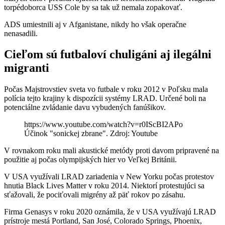
torpédoborca USS Cole by sa tak už nemala zopakovať.
ADS umiestnili aj v Afganistane, nikdy ho však operačne
nenasadili.
Cieľom sú futbaloví chuligáni aj ilegálni
migranti
Počas Majstrovstiev sveta vo futbale v roku 2012 v Poľsku mala
polícia tejto krajiny k dispozícii systémy LRAD. Určené boli na
potenciálne zvládanie davu vybudených fanúšikov.
https://www.youtube.com/watch?v=r0IScBI2APo
Účinok "sonickej zbrane". Zdroj: Youtube
V rovnakom roku mali akustické metódy proti davom pripravené na
použitie aj počas olympijských hier vo Veľkej Británii.
V USA využívali LRAD zariadenia v New Yorku počas protestov
hnutia Black Lives Matter v roku 2014. Niektorí protestujúci sa
sťažovali, že pociťovali migrény až päť rokov po zásahu.
Firma Genasys v roku 2020 oznámila, že v USA využívajú LRAD
prístroje mestá Portland, San José, Colorado Springs, Phoenix,