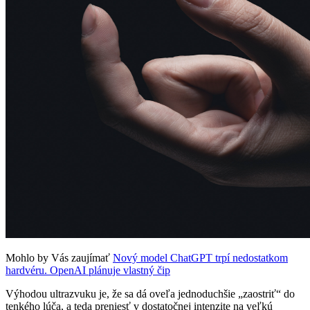
Mohlo by Vás zaujímať
Nový model ChatGPT trpí nedostatkom
hardvéru. OpenAI plánuje vlastný čip
Výhodou ultrazvuku je, že sa dá oveľa jednoduchšie „zaostriť“ do
tenkého lúča, a teda preniesť v dostatočnej intenzite na veľkú