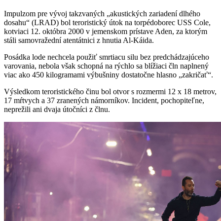
Impulzom pre vývoj takzvaných „akustických zariadení dlhého
dosahu“ (LRAD) bol teroristický útok na torpédoborec USS Cole,
kotviaci 12. októbra 2000 v jemenskom prístave Aden, za ktorým
stáli samovražední atentátnici z hnutia Al-Káida.
Posádka lode nechcela použiť smrtiacu silu bez predchádzajúceho
varovania, nebola však schopná na rýchlo sa blížiaci čln naplnený
viac ako 450 kilogramami výbušniny dostatočne hlasno „zakričať“.
Výsledkom teroristického činu bol otvor s rozmermi 12 x 18 metrov,
17 mŕtvych a 37 zranených námorníkov. Incident, pochopiteľne,
neprežili ani dvaja útočníci z člnu.