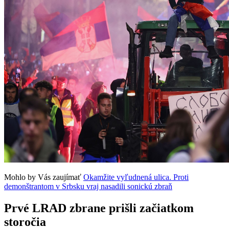
Mohlo by Vás zaujímať
Okamžite vyľudnená ulica. Proti
demonštrantom v Srbsku vraj nasadili sonickú zbraň
Prvé LRAD zbrane prišli začiatkom
storočia