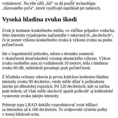
vzdialenosť. Na ešte užší „lúč“ sa dá použiť technológia
„fázovaného poľa“, ktorú využívajú napríklad pri radaroch.
Vysoká hladina zvuku škodí
Zvuk je kmitanie konkrétneho média, vo väčšine prípadov vzduchu.
Jeho intenzitu vyjadrujeme najčastejšie v takzvaných „decibeloch“,
čo je pomer výkonu konkrétneho zvuku k výkonu zvuku na prahu
počuteľnosti.
Ide o logaritmickú jednotku, nárast o desiatku znamená
v skutočnosti desaťnásobný vzostup akustického výkonu. Výkon
zvuku osobného auta zo vzdialenosti 10 metrov, teda s hladinou
zvuku 60 dB, miliónkrát presahuje prah počuteľnosti.
Z hľadiska ochrany zdravia je prvou kritickou hodnotou hladina
intenzity zvuku 90 decibelov, vtedy môže dôjsť k poškodeniu
sluchu pri dlhodobej expozícii. Pri 120 decibeloch, kde sa začína
prah bolesti, už však môže sluchový aparát poškodiť aj krátkodobé
vystavenie zvuku takejto intenzity.
Prístroje typu LRAD dokážu vyprodukovať zvuk blížiaci
sa intenzitou až k 160 decibelom. To zodpovedá výstrelu pušky
v tesnej blízkosti ucha.