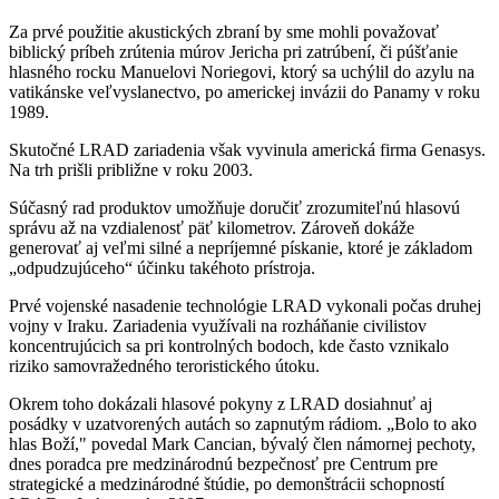
Za prvé použitie akustických zbraní by sme mohli považovať
biblický príbeh zrútenia múrov Jericha pri zatrúbení, či púšťanie
hlasného rocku Manuelovi Noriegovi, ktorý sa uchýlil do azylu na
vatikánske veľvyslanectvo, po americkej invázii do Panamy v roku
1989.
Skutočné LRAD zariadenia však vyvinula americká firma Genasys.
Na trh prišli približne v roku 2003.
Súčasný rad produktov umožňuje doručiť zrozumiteľnú hlasovú
správu až na vzdialenosť päť kilometrov. Zároveň dokáže
generovať aj veľmi silné a nepríjemné pískanie, ktoré je základom
„odpudzujúceho“ účinku takéhoto prístroja.
Prvé vojenské nasadenie technológie LRAD vykonali počas druhej
vojny v Iraku. Zariadenia využívali na rozháňanie civilistov
koncentrujúcich sa pri kontrolných bodoch, kde často vznikalo
riziko samovražedného teroristického útoku.
Okrem toho dokázali hlasové pokyny z LRAD dosiahnuť aj
posádky v uzatvorených autách so zapnutým rádiom. „Bolo to ako
hlas Boží," povedal Mark Cancian, bývalý člen námornej pechoty,
dnes poradca pre medzinárodnú bezpečnosť pre Centrum pre
strategické a medzinárodné štúdie, po demonštrácii schopností