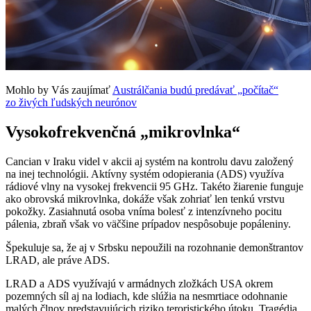
Mohlo by Vás zaujímať
Austrálčania budú predávať „počítač“
zo živých ľudských neurónov
Vysokofrekvenčná „mikrovlnka“
Cancian v Iraku videl v akcii aj systém na kontrolu davu založený
na inej technológii. Aktívny systém odopierania (ADS) využíva
rádiové vlny na vysokej frekvencii 95 GHz. Takéto žiarenie funguje
ako obrovská mikrovlnka, dokáže však zohriať len tenkú vrstvu
pokožky. Zasiahnutá osoba vníma bolesť z intenzívneho pocitu
pálenia, zbraň však vo väčšine prípadov nespôsobuje popáleniny.
Špekuluje sa, že aj v Srbsku nepoužili na rozohnanie demonštrantov
LRAD, ale práve ADS.
LRAD a ADS využívajú v armádnych zložkách USA okrem
pozemných síl aj na lodiach, kde slúžia na nesmrtiace odohnanie
malých člnov predstavujúcich riziko teroristického útoku. Tragédia