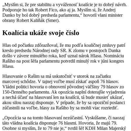
„Myslím si, že pre stabilitu a vyváženosť koalície je to dobrý návrh.
Podporuje ho tak Robert Fico, ako aj ja. Myslím si, že Andrej
Danko by bol dobrý predseda parlamentu,“ hovoril vlani minister
obrany Robert Kaliňák (Smer).
Koalícia ukáže svoje číslo
Hlas od počiatku zdôrazňoval, že mu podľa koaličnej zmluvy patrí
kreslo predsedu Národnej rady SR. K zlomu v postojoch Danka
došlo v závere minulého roka, keď uznal nárok Hlasu. Nomináciu
Rašiho na post šéfa parlamentu potvrdil minulý rok v júni kongres
Hlasu.
Hlasovanie o Rašim sa má uskutočniť v utorok na začiatku
marcovej schôdze. V tajnej voľbe musí získať aspoň 76 hlasov.
Vládni politici hovoria o obnovení pôvodnej väčšiny 79 hlasov zo
150-členného parlamentu. Ak opozícia naplní doterajšie vyjadrenia
a nechá účasť na hlasovaní len na koalícii, tá bude musieť ukázať,
akou silou naozaj disponuje. V prípade, že by sa opoziční poslanci
zúčastnili na voľbe, hlasy za Rašiho by sa mohli viac rozriediť.
„Opozícia sa na tomto hlasovaní nezúčastní. Vyskúšame, či naozaj
táto vládna koalícia disponuje 76 hlasmi. Hovoria, že majú 79.
Osobne si myslím, že to 79 nie je,“ tvrdil šéf KDH Milan Majerský