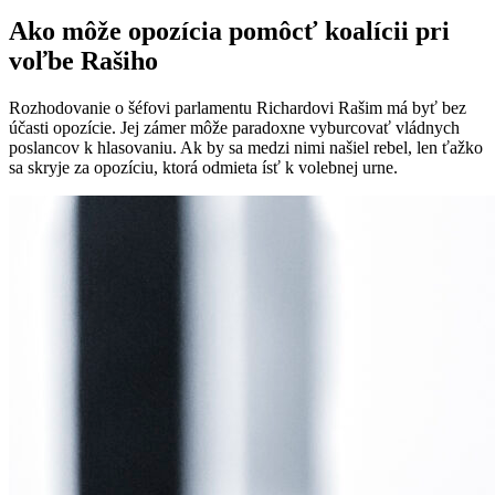
Ako môže opozícia pomôcť koalícii pri
voľbe Rašiho
Rozhodovanie o šéfovi parlamentu Richardovi Rašim má byť bez
účasti opozície. Jej zámer môže paradoxne vyburcovať vládnych
poslancov k hlasovaniu. Ak by sa medzi nimi našiel rebel, len ťažko
sa skryje za opozíciu, ktorá odmieta ísť k volebnej urne.