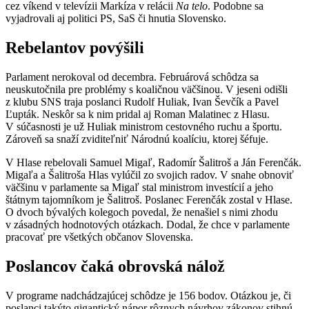
cez víkend v televízii Markíza v relácii
Na telo
. Podobne sa
vyjadrovali aj politici PS, SaS či hnutia Slovensko.
Rebelantov povýšili
Parlament nerokoval od decembra. Februárová schôdza sa
neuskutočnila pre problémy s koaličnou väčšinou. V jeseni odišli
z klubu SNS traja poslanci Rudolf Huliak, Ivan Ševčík a Pavel
Ľupták. Neskôr sa k nim pridal aj Roman Malatinec z Hlasu.
V súčasnosti je už Huliak ministrom cestovného ruchu a športu.
Zároveň sa snaží zviditeľniť Národnú koalíciu, ktorej šéfuje.
V Hlase rebelovali Samuel Migaľ, Radomír Šalitroš a Ján Ferenčák.
Migaľa a Šalitroša Hlas vylúčil zo svojich radov. V snahe obnoviť
väčšinu v parlamente sa Migaľ stal ministrom investícií a jeho
štátnym tajomníkom je Šalitroš. Poslanec Ferenčák zostal v Hlase.
O dvoch bývalých kolegoch povedal, že nenašiel s nimi zhodu
v zásadných hodnotových otázkach. Dodal, že chce v parlamente
pracovať pre všetkých občanov Slovenska.
Poslancov čaká obrovská nálož
V programe nadchádzajúcej schôdze je 156 bodov. Otázkou je, či
poslanci takýto gigantický nápor rôznych návrhov zákonov stihnú