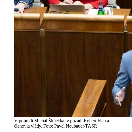
V popredí Michal Šimečka, v pozadí Robert Fico a
členovia vlády. Foto: Pavel Neubauer/TASR