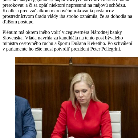
prerokovať a či sa opäť niektoré nepresunú na májovú schôdzu.
Koalícia pred začiatkom marcového rokovania poslancov
prostredníctvom úradu vlády iba stroho oznámila, že sa dohodla na
ďalšom postupe.
Plénum má okrem iného voliť viceguvernéra Národnej banky
Slovenska. Vláda navrhla za kandidáta na tento post bývalého
ministra cestovného ruchu a športu Dušana Keketiho. Po schválení
v parlamente ho ešte musí potvrdiť prezident Peter Pellegrini.