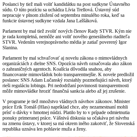
Poslanci by tiež mali voliť kandidátku na post sudkyne Ústavného
súdu. O túto pozíciu sa uchádza Lívia Trellová. Ústavný súd
nepracuje v plnom zložení od septembra minulého roka, keď sa
funkcie ústavnej sudkyne vzdala Jana Laššáková.
Parlament by mal tiež zvoliť nových členov Rady STVR. Kým nie
je rada kompletná, nemôže ani voliť nového generálneho riaditeľa
STVR. Vedením verejnoprávneho média je zatiaľ poverený Igor
Slanina.
Parlament by mal schvaľovať aj novelu zákona o mimovládnych
organizáciách z dielne SNS. Opozícia návrh označovala ako zákon
o zahraničných agentoch. Koalícia dôvodila snahou, aby
financovanie mimovládok bolo transparentnejšie. K novele predložil
poslanec SNS Adam Lučanský rozsiahly pozmeňujúci návrh, ktorý
rieši reguláciu lobingu. Pri nedodržaní povinnosti transparentnosti
môže mimovládke hroziť finančná sankcia alebo až jej zrušenie.
V programe je tiež množstvo vládnych návrhov zákonov. Minister
práce Erik Tomáš (Hlas) napríklad chce, aby nezamestnaní mohli
prísť o dávky v hmotnej núdzi. Platilo by to v prípade odmietnutia
ponuky primeranej práce. Vášnivá diskusia sa očakáva pri návrhu
na zmenu ústavy, v ktorej sa má okrem iného zakotviť, že Slovenská
republika uznáva len pohlavie muža a ženy.