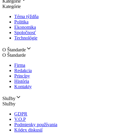
Kategórie
Kategórie
Téma týždňa
Politika
Ekonomika
Spoločnosť
Technológie
O Štandarde
O Štandarde
Firma
Redakcia
Princípy
História
Kontakty
Služby
Služby
GDPR
V.O.P
Podmienky používania
Kódex diskusií