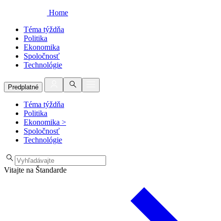
Home
Téma týždňa
Politika
Ekonomika
Spoločnosť
Technológie
Predplatné
Téma týždňa
Politika
Ekonomika
>
Spoločnosť
Technológie
Vitajte na Štandarde