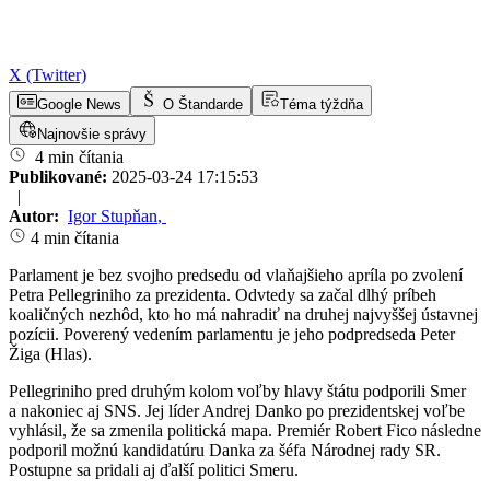
X (Twitter)
Google News
O Štandarde
Téma týždňa
Najnovšie správy
4 min čítania
Publikované:
2025-03-24 17:15:53
|
Autor:
Igor Stupňan
,
4 min čítania
Parlament je bez svojho predsedu od vlaňajšieho apríla po zvolení
Petra Pellegriniho za prezidenta. Odvtedy sa začal dlhý príbeh
koaličných nezhôd, kto ho má nahradiť na druhej najvyššej ústavnej
pozícii. Poverený vedením parlamentu je jeho podpredseda Peter
Žiga (Hlas).
Pellegriniho pred druhým kolom voľby hlavy štátu podporili Smer
a nakoniec aj SNS. Jej líder Andrej Danko po prezidentskej voľbe
vyhlásil, že sa zmenila politická mapa. Premiér Robert Fico následne
podporil možnú kandidatúru Danka za šéfa Národnej rady SR.
Postupne sa pridali aj ďalší politici Smeru.