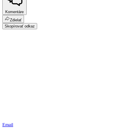
Komentáre
Zdielať
Skopírovať odkaz
Email