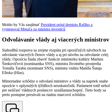
Mohlo by Vás zaujímať
Prezident prijal demisiu Rašiho a
vymenoval Migaľa za ministra investícií
Odvolávanie vlády aj viacerých ministrov
Siahodlhá rozprava sa zrejme rozpúta pri opozičných návrhoch na
odvolanie viacerých členov vlády a aj pri návrhu na odvolanie celej
vlády. Opozícia žiada zbaviť funkcie ministerku kultúry Martinu
Šimkovičovú (nominantka SNS), ministra životného prostredia
Tomáša Tarabu (nominant SNS), ministra vnútra Matúša Šutaja
Eštoka (Hlas).
Mimoriadne schôdze o odvolaní ministrov a vlády sa napriek snahe
opozície v uplynulých týždňoch neuskutočnili. Parlament totiž nebol
pre neúčasť vládnych poslancov uznášaniaschopný. Tieto body sa
preto postupne presúvali na riadnu marcovú schôdzu.