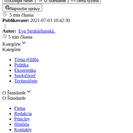
Google News
O Štandarde
Téma týždňa
Najnovšie správy
5 min čítania
Publikované:
2021-07-03 10:42:30
|
Autor:
Eva Struhárňanská
,
5 min čítania
Kategórie
Kategórie
Téma týždňa
Politika
Ekonomika
Spoločnosť
Technológie
O Štandarde
O Štandarde
Firma
Redakcia
Princípy
História
Kontakty