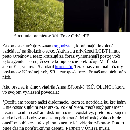
Stretnutie premiérov V4. Foto: Orbán/FB
Zákon ďalej určuje zoznam
organizácií
, ktoré majú dovolené
vzdelávať na školách o sexe. Aktivisti a prívrženci LGBT hnutia
preto Orbánov Fidesz kritizujú za čoraz vyhranenejší postoj voči
tejto agende. Tomu, či svoje kompetencie prekračuje Maďarsko
alebo EÚ, venoval Štandard
komentár.
Teraz nás zaujímali názory
poslancov Národnej rady SR a europoslancov. Prinášame niektoré z
nich.
Ako prvá sa k téme vyjadrila Anna Záborská (KÚ, OĽaNO), ktorá
vo svojom vyhlásení povedala:
"Oceňujem postup našej diplomacie, ktorá sa nepridala ku krajinám
Únie odsudzujúcim Maďarsko. Pokiaľ viem, maďarský parlament
nezrušil žiadnu časť antidiskriminačnej legislatívy, preto považujem
akékoľvek odsudzovanie za neprimerané. Maďarský zákon bude
onedlho publikovaný v plnom znení v ich zbierke zákonov. Potom
bude čas na konštruktívnu debatu. Partneri v Únii sa musia