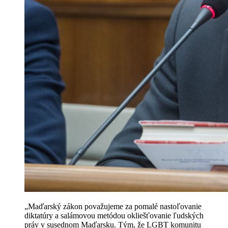
„Maďarský zákon považujeme za pomalé nastoľovanie
diktatúry a salámovou metódou okliešťovanie ľudských
práv v susednom Maďarsku. Tým, že LGBT komunitu