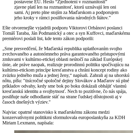
postavene EÚ. Heslo “Zjednotení v rozmanitosti”
zjavne platí len na rozmanitosť, ktorú uznávajú len oni
sami. Aj preto plne stojím za Maďarskom a podporujem
jeho kroky v rámci posilňovania národných štátov.”
Ešte otvorenejšie vyjadrili podporu Viktorovi Orbánovi poslanci
Tomáš Taraba, Ján Podmanický a otec a syn Kuffovci, maďarskému
premiérovi poslali list, kde tento zákon podporili:
„Sme presvedčení, že Maďarská republika uplatňovaním svojho
zvrchovaného a autonómneho práva garantovaného prístupovými
zmluvami v kultúrno-etickej oblasti neútočí na základ Európskej
únie, ale práve naopak, realizuje prorodinnú politiku spočívajúcu na
kultúrno-etickom princípe kresťanstva a chráni koncept rodiny ako
zväzku jedného muža a jednej ženy,“ napísali. Zahrali aj na uhorskú
nôtu, píšu: "tisícročné spoločné dejiny Slovákov a Maďarov sú plné
príkladov odvahy, kedy sme bok po boku dokázali obhájiť vlastnú
kresťanskú identitu a svojbytnosť. Nech to pozitívne, čo nás spája,
posilňuje naše odhodlanie stáť na strane ľudskej dôstojnosti aj v
časoch dnešných výziev."
Najviac opatrné stanovisko k maďarskému zákonu medzi
konzervatívnymi politikmi sformulovala europoslankyňa za KDH
Miriam Lexmann, napísala: