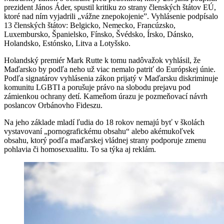
prezident János Áder, spustil kritiku zo strany členských štátov EÚ,
ktoré nad ním vyjadrili „vážne znepokojenie”. Vyhlásenie podpísalo
13 členských štátov: Belgicko, Nemecko, Francúzsko,
Luxembursko, Španielsko, Fínsko, Švédsko, Írsko, Dánsko,
Holandsko, Estónsko, Litva a Lotyšsko.
Holandský premiér Mark Rutte k tomu nadôvažok vyhlásil, že
Maďarsko by podľa neho už viac nemalo patriť do Európskej únie.
Podľa signatárov vyhlásenia zákon prijatý v Maďarsku diskriminuje
komunitu LGBTI a porušuje právo na slobodu prejavu pod
zámienkou ochrany detí. Kameňom úrazu je pozmeňovací návrh
poslancov Orbánovho Fideszu.
Na jeho základe mladí ľudia do 18 rokov nemajú byť v školách
vystavovaní „pornografickému obsahu“ alebo akémukoľvek
obsahu, ktorý podľa maďarskej vládnej strany podporuje zmenu
pohlavia či homosexualitu. To sa týka aj reklám.