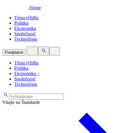
Home
Téma týždňa
Politika
Ekonomika
Spoločnosť
Technológie
Predplatné
Téma týždňa
Politika
Ekonomika
>
Spoločnosť
Technológie
Vitajte na Štandarde