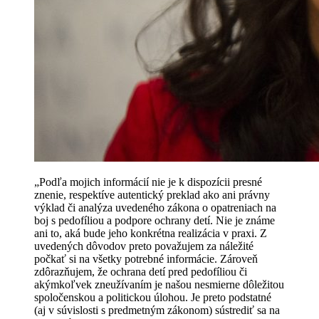
„Podľa mojich informácií nie je k dispozícii presné
znenie, respektíve autentický preklad ako ani právny
výklad či analýza uvedeného zákona o opatreniach na
boj s pedofíliou a podpore ochrany detí. Nie je známe
ani to, aká bude jeho konkrétna realizácia v praxi. Z
uvedených dôvodov preto považujem za náležité
počkať si na všetky potrebné informácie. Zároveň
zdôrazňujem, že ochrana detí pred pedofíliou či
akýmkoľvek zneužívaním je našou nesmierne dôležitou
spoločenskou a politickou úlohou. Je preto podstatné
(aj v súvislosti s predmetným zákonom) sústrediť sa na