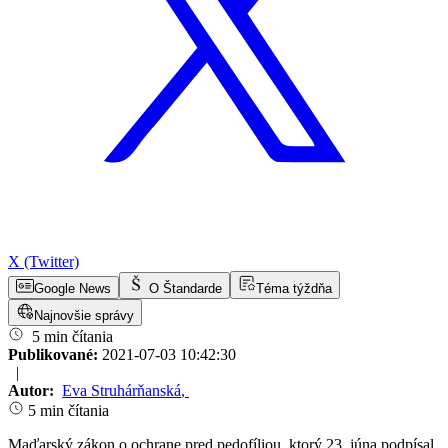
X (Twitter)
Google News
O Štandarde
Téma týždňa
Najnovšie správy
5 min čítania
Publikované:
2021-07-03 10:42:30
|
Autor:
Eva Struhárňanská
,
5 min čítania
Maďarský zákon o ochrane pred pedofíliou, ktorý 23. júna podpísal