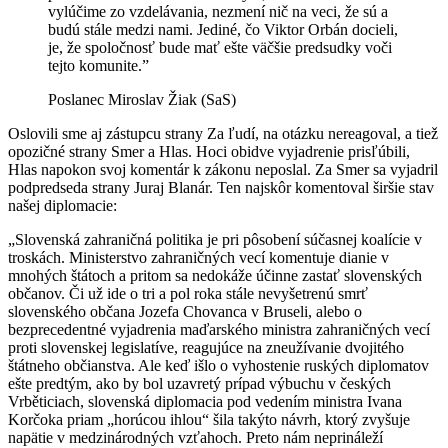
vylúčime zo vzdelávania, nezmení nič na veci, že sú a
budú stále medzi nami. Jediné, čo Viktor Orbán docieli,
je, že spoločnosť bude mať ešte väčšie predsudky voči
tejto komunite.”
Poslanec Miroslav Žiak (SaS)
Oslovili sme aj zástupcu strany Za ľudí, na otázku nereagoval, a tiež
opozičné strany Smer a Hlas. Hoci obidve vyjadrenie prisľúbili,
Hlas napokon svoj komentár k zákonu neposlal. Za Smer sa vyjadril
podpredseda strany Juraj Blanár. Ten najskôr komentoval širšie stav
našej diplomacie:
„Slovenská zahraničná politika je pri pôsobení súčasnej koalície v
troskách. Ministerstvo zahraničných vecí komentuje dianie v
mnohých štátoch a pritom sa nedokáže účinne zastať slovenských
občanov. Či už ide o tri a pol roka stále nevyšetrenú smrť
slovenského občana Jozefa Chovanca v Bruseli, alebo o
bezprecedentné vyjadrenia maďarského ministra zahraničných vecí
proti slovenskej legislatíve, reagujúce na zneužívanie dvojitého
štátneho občianstva. Ale keď išlo o vyhostenie ruských diplomatov
ešte predtým, ako by bol uzavretý prípad výbuchu v českých
Vrběticiach, slovenská diplomacia pod vedením ministra Ivana
Korčoka priam „horúcou ihlou“ šila takýto návrh, ktorý zvyšuje
napätie v medzinárodných vzťahoch. Preto nám neprináleží