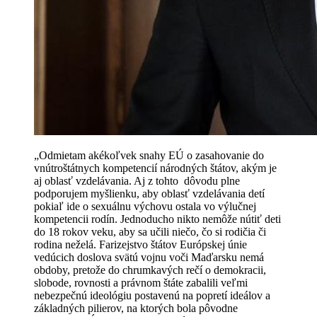
„Odmietam akékoľvek snahy EÚ o zasahovanie do
vnútroštátnych kompetencií národných štátov, akým je
aj oblasť vzdelávania. Aj z tohto dôvodu plne
podporujem myšlienku, aby oblasť vzdelávania detí
pokiaľ ide o sexuálnu výchovu ostala vo výlučnej
kompetencii rodín. Jednoducho nikto nemôže nútiť deti
do 18 rokov veku, aby sa učili niečo, čo si rodičia či
rodina neželá. Farizejstvo štátov Európskej únie
vedúcich doslova svätú vojnu voči Maďarsku nemá
obdoby, pretože do chrumkavých rečí o demokracii,
slobode, rovnosti a právnom štáte zabalili veľmi
nebezpečnú ideológiu postavenú na popretí ideálov a
základných pilierov, na ktorých bola pôvodne