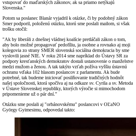
vstupovať do maďarských zákonov, ak sa priamo netýkajú
Slovenska."
Potom sa poslanec Blanár vyjadril k otázke, či by podobný zákon
Smer podporil, položenú otázku, ktorú sme poslali mailom, si však
trošku otočil:
"Ak by liberáli z dnešnej vládnej koalície pretláčali zákon o tom,
aby bolo možné propagovať pedofíliu, ja osobne a rovnako aj moji
kolegovia zo strany SMER slovenská sociálna demokracia by sme
vyslovili jasné NIE. V roku 2014 sme napríklad do Ústavy SR za
podpory kresťanských demokratov dostali ustanovenie o manželstve
medzi mužom a ženou. A tak takýto vzťah požíva vyššiu ústavnú
ochranu vďaka 102 hlasom poslancov z parlamentu. Ak bude
potrebné, tak budeme iniciovať posilňovanie tradičných hodnôt
našej spoločnosti, ktorá spočíva aj na odkaze sv. Cyrila a sv. Metoda
v Ústave Slovenskej republiky, ktorých výročie si mimochodom
pripomenieme už o pár dní.”
Otázku sme poslali aj "orbánovskému" poslancovi v OĽaNO
György Gyimesimu, odpovedal takto: