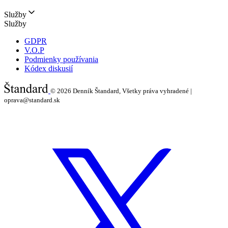
Služby
Služby
GDPR
V.O.P
Podmienky používania
Kódex diskusií
© 2026
Denník Štandard, Všetky práva vyhradené |
oprava@standard.sk