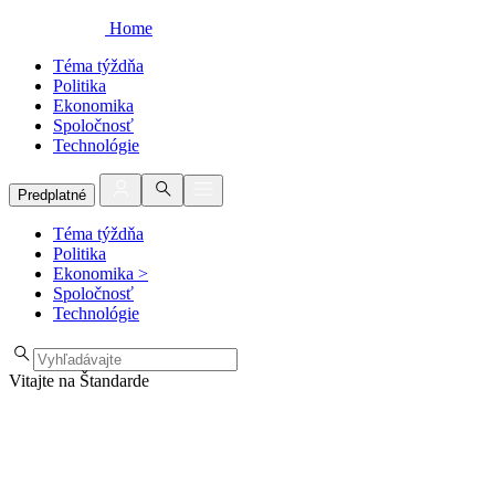
Home
Téma týždňa
Politika
Ekonomika
Spoločnosť
Technológie
Predplatné
Téma týždňa
Politika
Ekonomika
>
Spoločnosť
Technológie
Vitajte na Štandarde