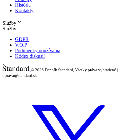
História
Kontakty
Služby
Služby
GDPR
V.O.P
Podmienky používania
Kódex diskusií
© 2026
Denník Štandard, Všetky práva vyhradené |
oprava@standard.sk