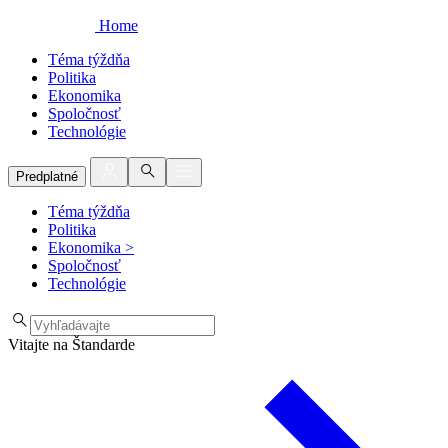
Home
Téma týždňa
Politika
Ekonomika
Spoločnosť
Technológie
Predplatné
Téma týždňa
Politika
Ekonomika
>
Spoločnosť
Technológie
Vitajte na Štandarde