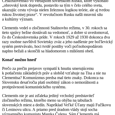
Československo vo vtedajšom sovietskom Rusku, ktoré vykonalo
„obrovský krok dopredu, postavilo sa tým v čelo celého sveta,
ukazujúc cestu vývoja nielen železnou logikou teórie, ale aj tvrdou
rukou životnej praxe“. V revolučnom Rusku našli mravnú silu
a kultúrny význam.
Clementis vedel o zločinnosti Stalinovho režimu, v 30. rokoch sa
tieto správy bežne dostávali na vedomosť, a dobre si uvedomoval,
čo do Československa príde. V rokoch 1929 až 1930 dokonca dva
razy osobne navštívil Sovietsky zväz a jeho nadšenie pre boľševický
systém pretrvávalo, hoci tvrdé postihy voči poľnohospodárom
naplno bežali a skončili sa hladomorom s miliónmi obetí.
Konať možno hneď
Prečo za prečin prejavov sympatií k hnutiu smerujúcemu
k potlačeniu základných práv a slobôd vzťahuje na Tisa a nie na
Clementisa? Komunizmus predsa mal tieto znaky. Dokonca na
Slovensku desaťročia platí osobitný zákon o nemorálnosti a
protiprávnosti komunistického systému.
Clementis nie je ani zďaleka jediný vrcholný predstaviteľ
zločinného režimu, ktorého meno sa ohýba na tabuliach
slovenských miest a dedín. Napríklad Veľké Úľany majú Fučíkovu
či Leninovu ulicu. A priamo pred úradom vlády stojí socha
významného komunistu Mareka Čulena. Sám Clementis má