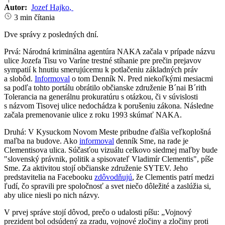
Autor:
Jozef Hajko
,
3 min čítania
Dve správy z posledných dní.
Prvá: Národná kriminálna agentúra NAKA začala v prípade názvu
ulice Jozefa Tisu vo Varíne trestné stíhanie pre prečin prejavov
sympatií k hnutiu smerujúcemu k potlačeniu základných práv
a slobôd.
Informoval
o tom Denník N. Pred niekoľkými mesiacmi
sa podľa tohto portálu obrátilo občianske združenie B´nai B´rith
Tolerancia na generálnu prokuratúru s otázkou, či v súvislosti
s názvom Tisovej ulice nedochádza k porušeniu zákona. Následne
začala premenovanie ulice z roku 1993 skúmať NAKA.
Druhá: V Kysuckom Novom Meste pribudne ďalšia veľkoplošná
maľba na budove. Ako
informoval
denník Sme, na rade je
Clementisova ulica. Súčasťou vizuálu celkovo siedmej maľby bude
"slovenský právnik, politik a spisovateľ Vladimír Clementis", píše
Sme. Za aktivitou stojí občianske združenie SYTEV. Jeho
predstavitelia na Facebooku
zdôvodňujú
, že Clementis patrí medzi
ľudí, čo spravili pre spoločnosť a svet niečo dôležité a zaslúžia si,
aby ulice niesli po nich názvy.
V prvej správe stojí dôvod, prečo o udalosti píšu: „Vojnový
prezident bol odsúdený za zradu, vojnové zločiny a zločiny proti