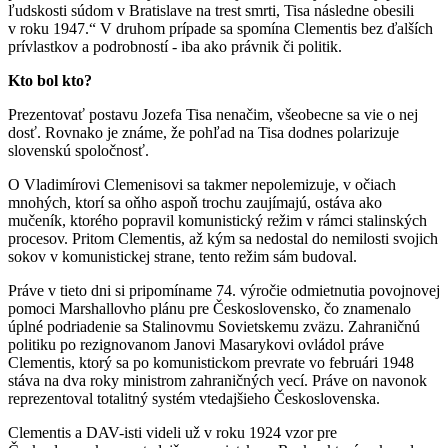
ľudskosti súdom v Bratislave na trest smrti, Tisa následne obesili
v roku 1947.“ V druhom prípade sa spomína Clementis bez ďalších
prívlastkov a podrobností - iba ako právnik či politik.
Kto bol kto?
Prezentovať postavu Jozefa Tisa nenačim, všeobecne sa vie o nej
dosť. Rovnako je známe, že pohľad na Tisa dodnes polarizuje
slovenskú spoločnosť.
O Vladimírovi Clemenisovi sa takmer nepolemizuje, v očiach
mnohých, ktorí sa oňho aspoň trochu zaujímajú, ostáva ako
mučeník, ktorého popravil komunistický režim v rámci stalinských
procesov. Pritom Clementis, až kým sa nedostal do nemilosti svojich
sokov v komunistickej strane, tento režim sám budoval.
Práve v tieto dni si pripomíname 74. výročie odmietnutia povojnovej
pomoci Marshallovho plánu pre Československo, čo znamenalo
úplné podriadenie sa Stalinovmu Sovietskemu zväzu. Zahraničnú
politiku po rezignovanom Janovi Masarykovi ovládol práve
Clementis, ktorý sa po komunistickom prevrate vo februári 1948
stáva na dva roky ministrom zahraničných vecí. Práve on navonok
reprezentoval totalitný systém vtedajšieho Československa.
Clementis a DAV-isti videli už v roku 1924 vzor pre