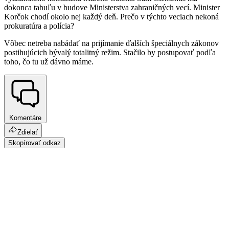
dokonca tabuľu v budove Ministerstva zahraničných vecí. Minister
Korčok chodí okolo nej každý deň. Prečo v týchto veciach nekoná
prokuratúra a polícia?
Vôbec netreba nabádať na prijímanie ďalších špeciálnych zákonov
postihujúcich bývalý totalitný režim. Stačilo by postupovať podľa
toho, čo tu už dávno máme.
Komentáre
Zdielať
Skopírovať odkaz