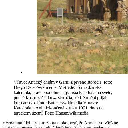
Vľavo: Antický chrám v Garni z prvého storočia, foto:
Diego Delso/wikimedia. V strede: Ečmiadzinská
katedrála, pravdepodobne najstaršia katedrála na svete,
pochádza zo začiatku 4. storočia, keď Arméni prijali
kresťanstvo. Foto: Butcher/wikimedia Vpravo:
Katedrála v Ani, dokončená v roku 1001, dnes na
tureckom území. Foto: Hansm/wikimedia
Významnú úlohu v tom zohrala okolnosť, že Arméni vo väčšine
patria k samostatnej (autokefálnej) kresťanskej pravoslávnej