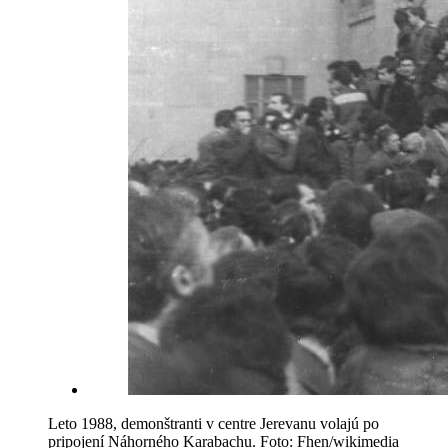
Leto 1988, demonštranti v centre Jerevanu volajú po
pripojení Náhorného Karabachu. Foto: Fhen/wikimedia