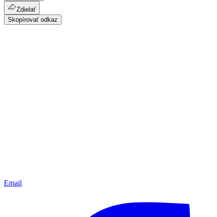
Zdielať
Skopírovať odkaz
Email