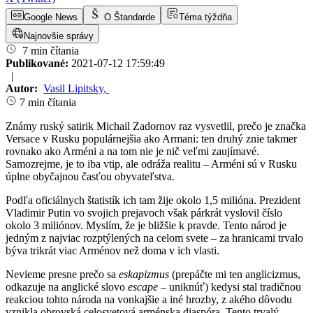
Google News
O Štandarde
Téma týždňa
Najnovšie správy
7 min čítania
Publikované:
2021-07-12 17:59:49
|
Autor:
Vasil Lipitsky
,
7 min čítania
Známy ruský satirik Michail Zadornov raz vysvetlil, prečo je značka
Versace v Rusku populárnejšia ako Armani: ten druhý znie takmer
rovnako ako Arméni a na tom nie je nič veľmi zaujímavé.
Samozrejme, je to iba vtip, ale odráža realitu – Arméni sú v Rusku
úplne obyčajnou časťou obyvateľstva.
Podľa oficiálnych štatistík ich tam žije okolo 1,5 milióna. Prezident
Vladimir Putin vo svojich prejavoch však párkrát vyslovil číslo
okolo 3 miliónov. Myslím, že je bližšie k pravde. Tento národ je
jedným z najviac rozptýlených na celom svete – za hranicami trvalo
býva trikrát viac Arménov než doma v ich vlasti.
Nevieme presne prečo sa
eskapizmus
(prepáčte mi ten anglicizmus,
odkazuje na anglické slovo
escape
– uniknúť) kedysi stal tradičnou
reakciou tohto národa na vonkajšie a iné hrozby, z akého dôvodu
vznikla obrovská celosvetová arménska diaspóra. Tento trvalý