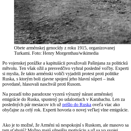
Obete arménskej genocídy z roku 1915, organizovanej
Turkami. Foto: Henry Morgenthau/wikimedia
Po vojenskej porážke a kapitulácii považovali Pašinjana za politickú
mŕtvolu. Ten však ožil a presvedčivo vyhral posledné voľby. Experti
si myslia, že takto arménski voliči vyjadrili protest proti politike
Ruska, s ktorým boli zjavne spojení jeho hlavní súperi – inak
povedané, hlasovali naschvál proti Rusom.
Na pozadí toho paradoxne vyzerá výrazný nárast arménskej
emigrácie do Ruska, spustený po udalostiach v Karabachu. Len za
posledných pár mesiacov ich už
prišlo do Ruska
oveľa viac ako
obyčajne za celý rok. Experti hovoria o novej veľkej vlne emigrácie.
Ako je to možné, že Arméni sú nespokojní s Ruskom, ale masovo sa
tam sťahujú? Možno majú silnejšiu motiváciu a už sa vo svojej