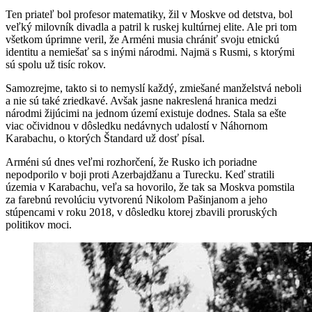
Ten priateľ bol profesor matematiky, žil v Moskve od detstva, bol
veľký milovník divadla a patril k ruskej kultúrnej elite. Ale pri tom
všetkom úprimne veril, že Arméni musia chrániť svoju etnickú
identitu a nemiešať sa s inými národmi. Najmä s Rusmi, s ktorými
sú spolu už tisíc rokov.
Samozrejme, takto si to nemyslí každý, zmiešané manželstvá neboli
a nie sú také zriedkavé. Avšak jasne nakreslená hranica medzi
národmi žijúcimi na jednom území existuje dodnes. Stala sa ešte
viac očividnou v dôsledku nedávnych udalostí v Náhornom
Karabachu, o ktorých Štandard už dosť písal.
Arméni sú dnes veľmi rozhorčení, že Rusko ich poriadne
nepodporilo v boji proti Azerbajdžanu a Turecku. Keď stratili
územia v Karabachu, veľa sa hovorilo, že tak sa Moskva pomstila
za farebnú revolúciu vytvorenú Nikolom Pašinjanom a jeho
stúpencami v roku 2018, v dôsledku ktorej zbavili proruských
politikov moci.