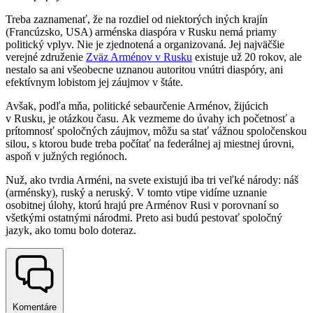
Treba zaznamenať, že na rozdiel od niektorých iných krajín
(Francúzsko, USA) arménska diaspóra v Rusku nemá priamy
politický vplyv. Nie je zjednotená a organizovaná. Jej najväčšie
verejné združenie
Zväz Arménov v Rusku
existuje už 20 rokov, ale
nestalo sa ani všeobecne uznanou autoritou vnútri diaspóry, ani
efektívnym lobistom jej záujmov v štáte.
Avšak, podľa mňa, politické sebaurčenie Arménov, žijúcich
v Rusku, je otázkou času. Ak vezmeme do úvahy ich početnosť a
prítomnosť spoločných záujmov, môžu sa stať vážnou spoločenskou
silou, s ktorou bude treba počítať na federálnej aj miestnej úrovni,
aspoň v južných regiónoch.
Nuž, ako tvrdia Arméni, na svete existujú iba tri veľké národy: náš
(arménsky), ruský a neruský. V tomto vtipe vidíme uznanie
osobitnej úlohy, ktorú hrajú pre Arménov Rusi v porovnaní so
všetkými ostatnými národmi. Preto asi budú pestovať spoločný
jazyk, ako tomu bolo doteraz.
Komentáre