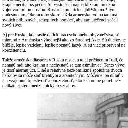
krajine necítia bezpečne. Sú vystrašení najmä blízkou tureckou
vojnovou prítomnosťou. Rusko je pre nich najbližším možným
umiestnením. Okrem toho skoro každá arménska rodina tam má
svojich príbuzných, schopných pomôcť, aby tam utečenci začali
nový život.
Aj pre Rusko, kde rastie deficit práceschopného obyvateľstva, sú
migranti z Arménska výhodnejší ako zo Strednej Ázie. Sú duchovne
bližšie, lepšie vzdelaní, lepšie poznajú jazyk. A sú viac pripravení na
koexistenciu.
Takže arménska diaspóra v Rusku rastie, a to aj pričinením ľudí, čo
nemajú radi túto krajinu a nechystajú sa tam asimilovať. Tento vývoj
je dosť alarmujúci. Dlhé a relatívne bezkonfliktné spolužitie dvoch
národov sa môže stať krehkým a zraniteľným. Môžeme iba dúfať v
ich vzájomnú trpezlivosť a obozretnosť, ktoré sú nutne potrebné v
delikátnej sfére medzietnických vzťahov.