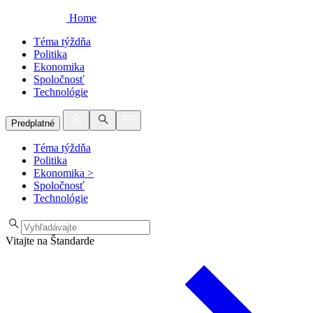
Home
Téma týždňa
Politika
Ekonomika
Spoločnosť
Technológie
Predplatné
Téma týždňa
Politika
Ekonomika
>
Spoločnosť
Technológie
Vitajte na Štandarde