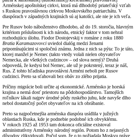
Arménskej apoštolskej cirkvi, ktorá má dlhodobý priateľský vzťah
s Ruskou pravoslávnou cirkvou Moskovského patriarchátu. V
diaspórach v západných krajinách sú aj katolíci, ale nie je ich veľa.
Pre Rusov bolo náboženstvo dlhodobo, až do 19. storočia, hlavným
kritériom príslušnosti k ich národu, etnický faktor v tom nehral
rozhodujúcu úlohu. Fiodor Dostojevskij v románe z roku 1880
Bratia Karamazovovci
uviedol dialóg medzi ženami
pripomínajúcimi si spoločnú známu. Jedna z nich sa pýta: To je táto,
ktorej manžel je Nemec (takto vtedy volali nielen obyvateľov
Nemecka, ale všetkých cudzincov – od slova nemý)? Druhá
odpovedá, že kedysi bol Nemec, ale už je pokrstený, teraz je náš,
Rus. Z tohto hľadiska pravoslávni Arméni neboli pre Rusov
cudzinci. Preto sa sťahovali bez obáv zo zlého prijatia.
Príčiny migrácie boli určite aj ekonomické. Arménsko je horská
krajina a nemá dosť priestoru na pôdohospodárstvo. Tamojších
roľníkov lákali najprv úrodné pôdy ruského juhu, kde navyše dlho
nebol dostatočný počet obyvateľov na ich obrábanie.
Preto sa najpočetnejšia arménska diaspóra usídlila v južných
oblastiach Ruska, kde je podnebie podobné ich obvyklému.
V rokoch 1925 až 1953 tam dokonca oficiálne existoval
administratívny Arménsky národný región. Potom ho z nejasných
dôvodov zlikvidovali. Počul som, že o to požiadala Moskvu práve