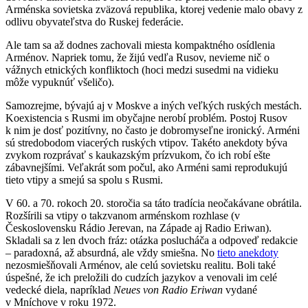
Arménska sovietska zväzová republika, ktorej vedenie malo obavy z
odlivu obyvateľstva do Ruskej federácie.
Ale tam sa až dodnes zachovali miesta kompaktného osídlenia
Arménov. Napriek tomu, že žijú vedľa Rusov, nevieme nič o
vážnych etnických konfliktoch (hoci medzi susedmi na vidieku
môže vypuknúť všeličo).
Samozrejme, bývajú aj v Moskve a iných veľkých ruských mestách.
Koexistencia s Rusmi im obyčajne nerobí problém. Postoj Rusov
k nim je dosť pozitívny, no často je dobromyseľne ironický. Arméni
sú stredobodom viacerých ruských vtipov. Takéto anekdoty býva
zvykom rozprávať s kaukazským prízvukom, čo ich robí ešte
zábavnejšími. Veľakrát som počul, ako Arméni sami reprodukujú
tieto vtipy a smejú sa spolu s Rusmi.
V 60. a 70. rokoch 20. storočia sa táto tradícia neočakávane obrátila.
Rozšírili sa vtipy o takzvanom arménskom rozhlase (v
Československu Rádio Jerevan, na Západe aj Radio Eriwan).
Skladali sa z len dvoch fráz: otázka poslucháča a odpoveď redakcie
– paradoxná, až absurdná, ale vždy smiešna. No
tieto anekdoty
nezosmiešňovali Arménov, ale celú sovietsku realitu. Boli také
úspešné, že ich preložili do cudzích jazykov a venovali im celé
vedecké diela, napríklad
Neues von Radio Eriwan
vydané
v Mníchove v roku 1972.