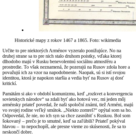
Historické mapy z rokov 1467 a 1865. Foto: wikimedia
Určite to pre niektorých Arménov vyzeralo ponižujúce. No na
druhej strane sa to pre nich stalo druhom poistky, vďaka ktorej
dlhodobo majú v Rusku benevolentnú sociálnu atmosféru a
prostredie. To však neznamená, že pozerajú na Rusov zdola hore a
považujú ich za vzor na napodobnenie. Naopak, sú si istí svojou
identitou, ktorá je napokon staršia a vedia byť na Rusov aj dosť
kritickí.
Pamätám si ako v období komunizmu, keď „rozkvet a konvergencia
sovietskych národov“ sa zdali byť ako hotová vec, mi jeden môj
arménsky priateľ povedal, že naši spoloční známi, tiež Arméni, majú
vo svojej rodine veľký smútok. „Niekto zomrel?“ opýtal som sa ho.
Odpovedal, že nie, no ich syn sa chce zasnúbiť s Ruskou. Bol som
šokovaný – prečo je to smutné, keď sa zaľúbili? Priateľ pokýval
hlavou – to nepochopíš, ale presne vieme zo skúsenosti, že sa to
neskončí dobre.