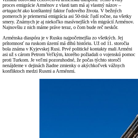
proces emigrácie Arménov z vlasti tam má aj vlastný názov –
artagacht
ako konštantný faktor ľudového života. V bežných
pomeroch je priemerná emigrácia asi 50-tisíc ľudí ročne, na všetky
smery. Známych je aj niekoľko masívnejších vĺn migrácií Arménov.
Najnovšiu z nich máme práve teraz, o čom bude reč neskôr.
Arménska diaspóra je v Rusku najpočetnejšia zo všetkých. Jej
prítomnosť na ruskom území má dlhú históriu. Už od 11. storočia
bola známa v Kyjevskej Rusi. Prvé politické kontakty mali Arméni
asi už s cárom Petrom Veľkým, ktorého požiadali o vojenskú pomoc
proti Turkom. Je veľmi pozoruhodné, že počas týchto storočí
nenájdeme v dejinách žiadne zmienky o akýchkoľvek vážnych
konfliktoch medzi Rusmi a Arménmi.